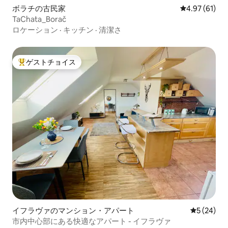
ボラチの古民家
レビュー61件
4.97 (61)
TaChata_Borač
ロケーション
·
キッチン
·
清潔さ
ゲストチョイス
大好評のゲストチョイスです。
イフラヴァのマンション・アパート
レビュー2
5 (24)
市内中心部にある快適なアパート - イフラヴァ