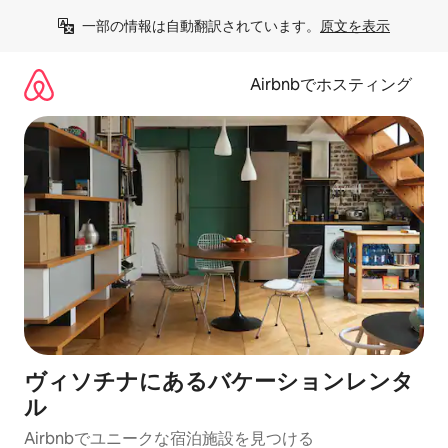
コ
一部の情報は自動翻訳されています。
原文を表示
ン
テ
ン
Airbnbでホスティング
ツ
に
ス
キ
ッ
プ
ヴィソチナにあるバケーションレンタ
ル
Airbnbでユニークな宿泊施設を見つける