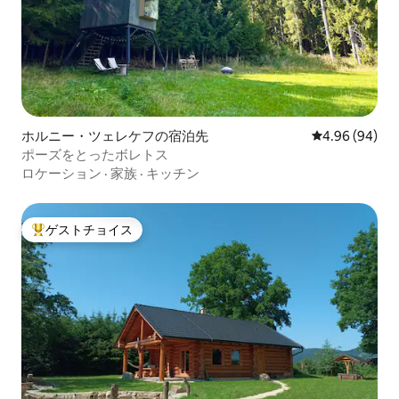
ホルニー・ツェレケフの宿泊先
レビュー94件
4.96 (94)
ポーズをとったボレトス
ロケーション
·
家族
·
キッチン
ゲストチョイス
大好評のゲストチョイスです。