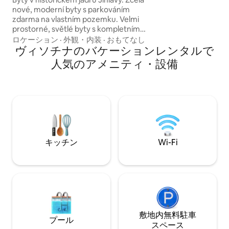
に、朝食スペース
nové, moderní byty s parkováním
設備の整ったキッ
zdarma na vlastním pozemku. Velmi
ーム、シャワーと
prostorné, světlé byty s kompletním
ムがあります。ボ
vybavením. Všechny historické památky,
節されたガレージ
ロケーション
·
外観・内装
·
おもてなし
kulturní zařízení, ZOO, obchody,
ヴィソチナのバケーションレンタルで
す。カフェのすべ
restaurace, kavárny a parky v
人気のアメニティ・設備
bezprostřední blízkosti. Wi-Fi a TV s
předplacenými programy
samozřejmostí. V každém bytě možnost
přistýlky.
キッチン
Wi-Fi
敷地内無料駐⁠車
プール
ス⁠ペ⁠ー⁠ス