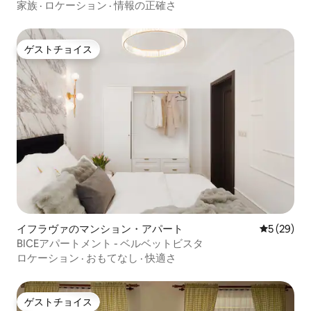
家族
·
ロケーション
·
情報の正確さ
ゲストチョイス
ゲストチョイス
イフラヴァのマンション・アパート
レビュー2
5 (29)
BICEアパートメント - ベルベットビスタ
ロケーション
·
おもてなし
·
快適さ
ゲストチョイス
ゲストチョイス