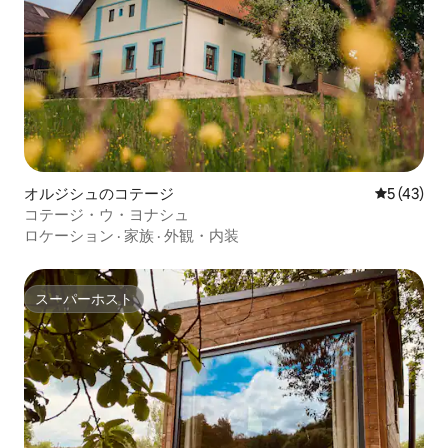
オルジシュのコテージ
レビュー4
5 (43)
コテージ・ウ・ヨナシュ
ロケーション
·
家族
·
外観・内装
スーパーホスト
スーパーホスト