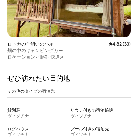
ロトカの羊飼いの小屋
レビュー33件
4.82 (33)
畑の中のキャンピングカー
ロケーション
·
価格
·
快適さ
ぜひ訪⁠れ⁠た⁠い目⁠的⁠地
その他のタ⁠イ⁠プ⁠の宿⁠泊⁠先
貸別荘
サウナ付きの宿泊施設
ヴィソチナ
ヴィソチナ
ログハウス
プール付きの宿泊先
ヴィソチナ
ヴィソチナ