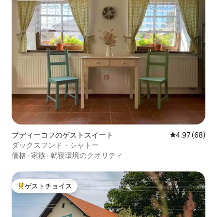
ブディーコフのゲストスイート
レビュー68件
4.97 (68)
ダックスフンド・シャトー
価格
·
家族
·
就寝環境のクオリティ
ゲストチョイス
大好評のゲストチョイスです。