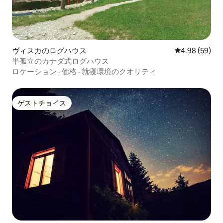
ヴィスカのログハウス
レビュー59件
4.98 (59)
半孤立のカナダ式ログハウス
ロケーション
·
価格
·
就寝環境のクオリティ
ゲストチョイス
ゲストチョイス