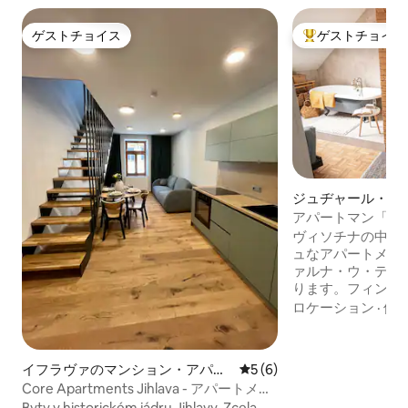
ゲストチョイス
ゲストチョイス
ゲストチョイス
大好評のゲストチ
ジュヂャール・ナ
ォウのマンション
アパートマン「Casabl
kinem
ヴィソチナの中心
ュなアパートメン
ァルナ・ウ・テテ
ります。フィンラ
ブを備えたリラク
ロケーション
·
価
り、その隣にソフ
して映画やテレビ
Playstation
イフラヴァのマンション・アパー
レビュー6件、5つ星中5つ
5 (6)
適な音響のレーザ
ト
Core Apartments Jihlava - アパートメン
えたリビングルー
ト3、メゾネット
Byty v historickém jádru Jihlavy. Zcela