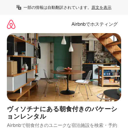
コ
一部の情報は自動翻訳されています。
原文を表示
ン
テ
ン
Airbnbでホスティング
ツ
に
ス
キ
ッ
プ
ヴィソチナにある朝食付きのバケーシ
ョンレンタル
Airbnbで朝食付きのユニークな宿泊施設を検索・予約