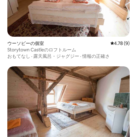
ウーソビーの個室
レビュー9件
4.78 (9)
Storytown Castleのロフトルーム
おもてなし
·
露天風呂・ジャグジー
·
情報の正確さ