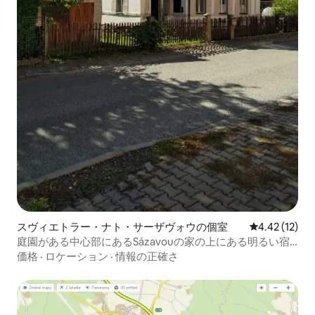
スヴィエトラー・ナト・サーザヴォウの個室
レビュー12件
4.42 (12)
庭園がある中心部にあるSázavouの家の上にある明るい宿
泊先
価格
·
ロケーション
·
情報の正確さ