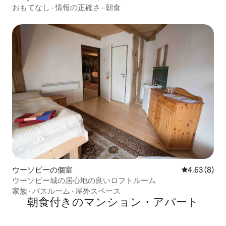
おもてなし
·
情報の正確さ
·
朝食
ウーソビーの個室
レビュー8件
4.63 (8)
ウーソビー城の居心地の良いロフトルーム
家族
·
バスルーム
·
屋外スペース
朝食付きのマンション・アパート