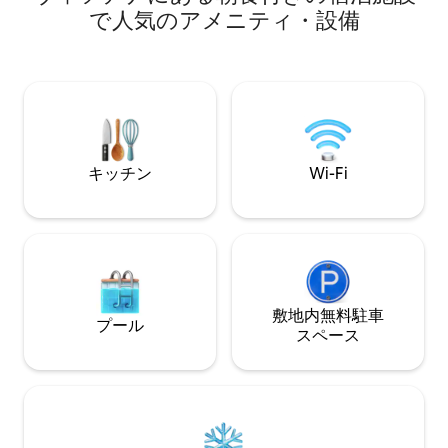
の中心部の魔法の場所に置き、あなたに
ガ、木材、そして
で人気のアメニティ・設備
休息のために提供することにしました。
中で。 💎リラックスが体験を意味する場
完全なプライバシー、飲料水、紅茶、コ
所。清潔さが第一
ーヒー、砂糖、油など、太陽光発電によ
る電気（220V）、冷蔵庫、ガスコンロ、
ストーブ、大きなダブルベッド、二段ベ
ッド、屋外シャワー、ドライトイレが利
用できます。 犬の同伴は相談の上で可能
です。
キッチン
Wi-Fi
敷地内無料駐⁠車
プール
ス⁠ペ⁠ー⁠ス