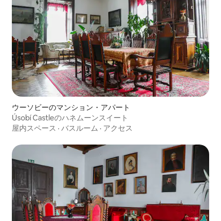
ウーソビーのマンション・アパート
Úsobí Castleのハネムーンスイート
屋内スペース
·
バスルーム
·
アクセス