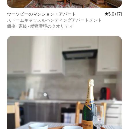
ウーソビーのマンション・アパート
レビュー17
5.0 (17)
ストームキャッスルハンティングアパートメント
価格
·
家族
·
就寝環境のクオリティ