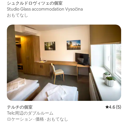
シュクルドロヴィツェの個室
Studio Glass accommodation Vysočina
おもてなし
テルチの個室
レビュー5
4.6 (5)
Telc周辺のダブルルーム
ロケーション
·
価格
·
おもてなし