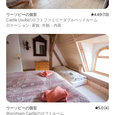
ウーソビーの個室
レビュー13件
4.69 (13)
Castle Úsobíのロフトファミリーダブルベッドルーム
ロケーション
·
家族
·
外観・内装
ウーソビーの個室
レビュー4
5.0 (4)
Storytown Castleのロフトルーム