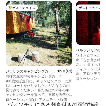
ゲストチョイス
ゲストチョイス
大好評のゲストチョイスです。
ゲストチョイス
ぺルフジモフの一
ワインとウェルネ
🪬「古き良き時
さ。」 🩸すべての感覚を目覚めさせる –
フィンランド式サ
ジェリフのキャンピングカー・
レビュー62件、5つ星中5.0
5.0 (62)
法、アロマテラピ
RV
白樺の森の中のキャンピングカー！
ュマッサージ、星
ロケーション
·
お
100歳の誕生日に、キャンピングカーに新
ポセイドンの浴槽
しいコートを作りました。どんなものか
るためのユニーク
見てみてください！私たちは1921年のキ
ランデー、コーヒ
ャンピングカーを買って、養蜂を近代化
ーカルセレクショ
しようとしましたが、最終的にそれを残
ロケーション
·
家族
·
アメニティ・設備
アター、プレイス
念に思い、それを修復して、ヴィソチナ
ヴィソチナにある朝食付きの宿泊施設
ルリアリティ、JB