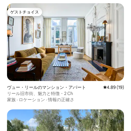
ゲストチョイス
ゲストチョイス
ヴュー・リールのマンション・アパート
レビュー19件
4.89 (19)
リール旧市街、魅力と特徴・2 Ch
家族
·
ロケーション
·
情報の正確さ