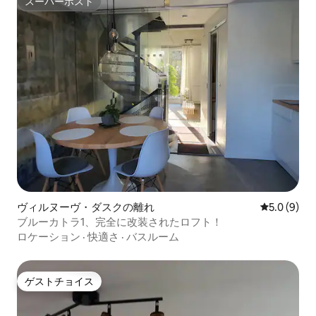
スーパーホスト
スーパーホスト
ヴィルヌーヴ・ダスクの離れ
レビュー9
5.0 (9)
ブルーカトラ1、完全に改装されたロフト！
ロケーション
·
快適さ
·
バスルーム
ゲストチョイス
ゲストチョイス