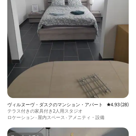
ヴィルヌーヴ・ダスクのマンション・アパート
レビュー28件
4.93 (28)
テラス付きの家具付き2人用スタジオ
ロケーション
·
屋内スペース
·
アメニティ・設備