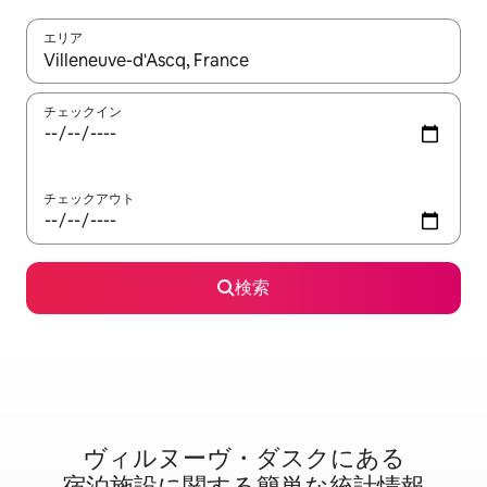
エリア
検索結果が表示されたら、上下の矢印キーを使って移動するか、
チェックイン
チェックアウト
検索
ヴィルヌーヴ・ダスクに⁠あ⁠る
宿⁠泊⁠施⁠設⁠に関⁠す⁠る簡⁠単⁠な統⁠計⁠情⁠報