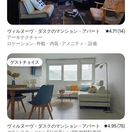
ヴィルヌーヴ・ダスクのマンション・アパート
レビュー14件
4.71 (14)
アーキテクチャー
ロケーション
·
外観・内装
·
アメニティ・設備
ゲストチョイス
ゲストチョイス
ヴィルヌーヴ・ダスクのマンション・アパート
レビュー75件
4.95 (75)