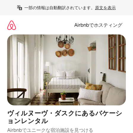
コ
一部の情報は自動翻訳されています。
原文を表示
ン
テ
ン
Airbnbでホスティング
ツ
に
ス
キ
ッ
プ
ヴィルヌーヴ・ダスクにあるバケーシ
ョンレンタル
Airbnbでユニークな宿泊施設を見つける