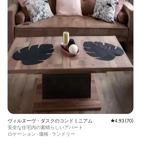
ヴィルヌーヴ・ダスクのコンドミニアム
レビュー70件
4.93 (70)
安全な住宅内の素晴らしいアパート
ロケーション
·
価格
·
ランドリー