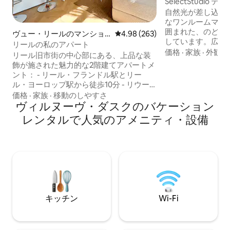
ィラ
SelectStudio
ム
自然光が差し込む
なワンルームマン
囲まれた、のどか
ヴュー・リールのマンショ
レビュー263件、5つ星中4.98
4.98 (263)
しています。広大
ン・アパート
リールの私のアパート
位置し、片側には
価格
·
家族
·
外観・
リール旧市街の中心部にある、上品な装
ラック・デュ・エ
飾が施された魅力的な2階建てアパートメ
域でもユニークな
ント： - リール・フランドル駅とリー
トの静けさをお楽
ル・ヨーロップ駅から徒歩10分 - リウー
のクイーンサイズベ
ル地下鉄駅またはリール・フランドル地
価格
·
家族
·
移動のしやすさ
快適なソファ、簡
下鉄駅から徒歩10分 - グラン・プラスか
ヴィルヌーヴ・ダスクのバケーション
スルーム、トイレ
ら徒歩5分 - リール・ゼニスから
レンタルで人気のアメニティ・設備
の専用テラス。独
1.5km（徒歩20分） - ヴィルヌーヴ・ダス
したアクセス、無
クのグラン・スタッド・ピエール・モー
に最適な高速Wi-F
ロワから12km（車で15分、地下鉄で40
分） -リール・レカン空港から12 km 地下
駐車場、V'Lille自転車、バスなど、すべて
が近くにあります。
キッチン
Wi-Fi