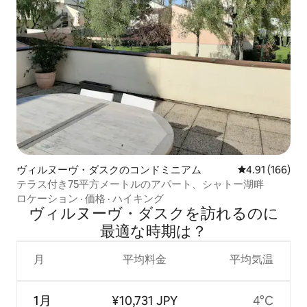
ヴィルヌーヴ・ダスクのコンドミニアム
レビュー166件
4.91 (166)
テラス付き75平方メートルのアパート、シャトー湖畔
ロケーション
·
価格
·
ハイキング
ヴィルヌーヴ・ダスクを訪⁠れ⁠るの⁠に
最⁠適⁠な時⁠期⁠は⁠？
月
平均料金
平均気温
1月
¥10,731 JPY
4°C