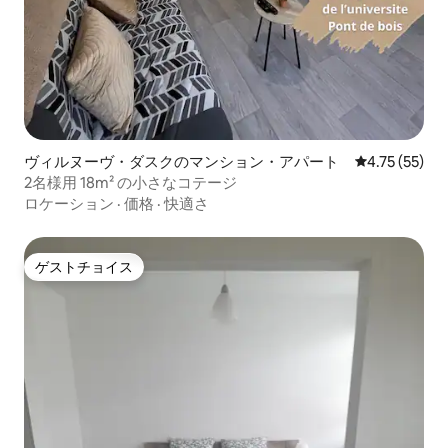
ヴィルヌーヴ・ダスクのマンション・アパート
レビュー55件
4.75 (55)
2名様用 18m² の小さなコテージ
ロケーション
·
価格
·
快適さ
ゲストチョイス
ゲストチョイス