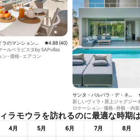
4.97つ星の平均評価
イラのマンション・
レビュー40件、5つ星中4.88つ星の平均評価
4.88 (40)
ルベラビスタby SAPvillas
ョン
·
価格
·
エアコン
サンタ・バルバラ・デ・ネク
スのコンドミニアム
新しいヴィラ • 屋上ジャグジー
めることができます
ロケーション
·
価格
·
外観・内装
ィラモウラを訪⁠れ⁠るの⁠に最⁠適⁠な時⁠期⁠は
4月
5月
6月
7月
8月