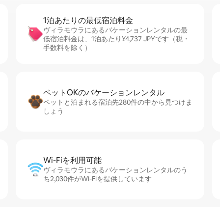
1泊あたりの最⁠低⁠宿⁠泊⁠料⁠金
ヴィラモウラにあるバケーションレンタルの最
低宿泊料金は、1泊あたり¥4,737 JPYです（税・
手数料を除く）
ペットOKのバ⁠ケ⁠ー⁠シ⁠ョ⁠ンレ⁠ン⁠タ⁠ル
ペットと泊まれる宿泊先280件の中から見つけま
しょう
Wi-Fiを利⁠用⁠可⁠能
ヴィラモウラにあるバケーションレンタルのう
ち2,030件がWi-Fiを提供しています