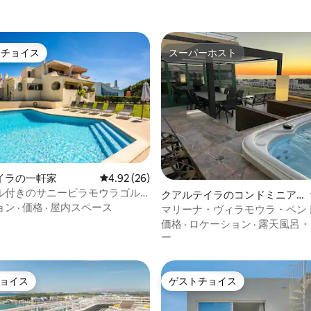
トチョイス
スーパーホスト
ゲストチョイスです。
スーパーホスト
中5.0つ星の平均評価
イラの一軒家
レビュー26件、5つ星中4.92つ星の平均評価
4.92 (26)
ル付きのサニービラモウラゴル
クアルテイラのコンドミニア
ョン
·
価格
·
屋内スペース
ム
マリーナ・ヴィラモウラ・ペン
ス・アクアマー606
価格
·
ロケーション
·
露天風呂・
ー
ョイス
ゲストチョイス
ョイス
ゲストチョイス