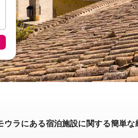
ラに⁠あ⁠る宿⁠泊⁠施⁠設⁠に関⁠す⁠る簡⁠単⁠な統