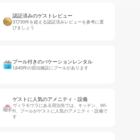
認証済みのゲ⁠ス⁠ト⁠レ⁠ビ⁠ュ⁠ー
37,730件を超える認証済みレビューを参考に選
びましょう
プール付きのバ⁠ケ⁠ー⁠シ⁠ョ⁠ンレ⁠ン⁠タ⁠ル
1,640件の宿泊施設にプールがあります
ゲストに人⁠気⁠のア⁠メ⁠ニ⁠テ⁠ィ・設⁠備
ヴィラモウラにある宿泊先では、キッチン、Wi-
Fi、プールがゲストに人気のアメニティ・設備で
す