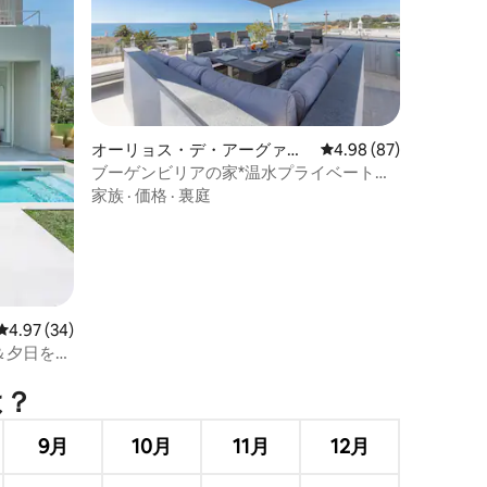
オーリョス・デ・アーグァの
レビュー87件、5つ星
4.98 (87)
ヴィラ
ブーゲンビリアの家*温水プライベートプ
ール付き
家族
·
価格
·
裏庭
レビュー34件、5つ星中4.97つ星の平均評価
4.97 (34)
＆夕日を眺
⁠？
9月
10月
11月
12月