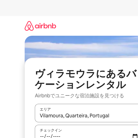
コ
ン
テ
ン
ツ
に
ス
キ
ッ
プ
ヴィラモウラにあるバ
ケーションレンタル
Airbnbでユニークな宿泊施設を見つける
エリア
検索結果が表示されたら、上下の矢印キーを使っ
チェックイン