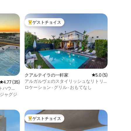
ゲストチョイス
大好評のゲストチョイスです。
クアルテイラの一軒家
レビュー5件、5つ星
5.0 (5)
アルガルヴェのスタイリッシュなリトリ
レビュー35件、5つ星中4.77つ星の平均評価
4.77 (35)
ート - プライベートプールとビーチが近く
ロケーション
·
グリル
·
おもてなし
トハウ
ジャグジ
ゲストチョイス
大好評のゲストチョイスです。