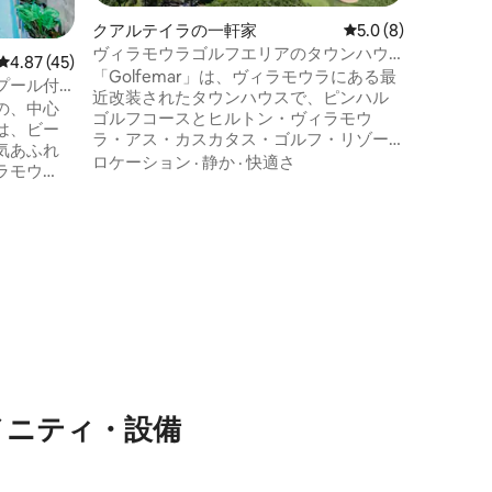
セスでき
は、高級
クアルテイラの一軒家
レビュー8件、5つ星
5.0 (8)
ヴィラモ
ヴィラモウラゴルフエリアのタウンハウ
レビュー45件、5つ星中4.87つ星の平均評価
4.87 (45)
ボ、クイ
ス・プール・エアコン・Wi-Fi
「Golfemar」は、ヴィラモウラにある最
プール付
は設備が
近改装されたタウンハウスで、ピンハル
の、中心
コン、高速W
ゴルフコースとヒルトン・ヴィラモウ
は、ビー
Amazon
ラ・アス・カスカタス・ゴルフ・リゾー
気あふれ
レビがあ
ト＆スパの近くという絶好のロケーショ
ロケーション
·
静か
·
快適さ
ラモウ
ンにあり、マリーナやビーチからわずか
 オー
数分です。広い共用プール、サンラウン
2つの専用
ジャーと夕日の景色が楽しめる専用の屋
室には中二
上テラス、最大8名様まで宿泊可能な快適
ます）、
な宿泊施設をお楽しみください。モダン
良いパテ
な設備、屋外リビング、一年中の快適さ
キューを
を備えた、アルガルヴェでのリラックス
ークスペ
した休暇をお探しのゴルファー、ご家
。 11
族、お友達に最適です。
太陽をお楽
メニティ・設備