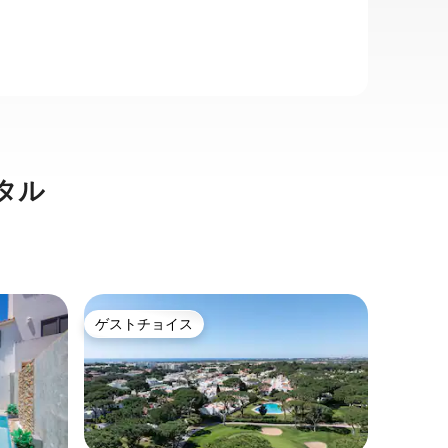
タル
クアルテ
ゲストチョイス
ゲスト
ゲストチョイス
ゲスト
アパート
[眺めの
アルガル
アルテイ
いアパートです。 
望でき、
ラン、ス
家族
·
価