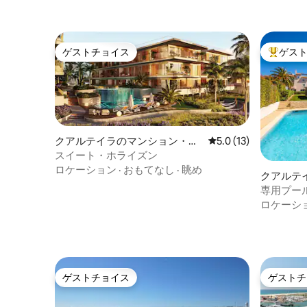
ゲストチョイス
ゲス
ゲストチョイス
大好評の
クアルテイラのマンション・ア
レビュー13件、5つ星
5.0 (13)
パート
スイート・ホライズン
ロケーション
·
おもてなし
·
眺め
クアルテ
専用プー
フヴィラ
ロケーシ
ゲストチョイス
ゲストチ
ゲストチョイス
ゲストチ