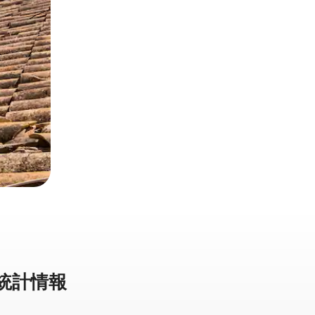
⁠計⁠情⁠報