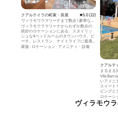
クアルテイラの町家・長屋
レビュー22件、5つ星
5.0 (22)
ヴィラモウラマリーナまで数歩 | 豪華な4
ベッドルームの家 | バーベキュー
ヴィラモウラマリーナからわずか数歩の
絶好のロケーションにある、スタイリッ
シュな4ベッドルームのタウンハウス。ビ
ーチ、レストラン、ナイトライフに最適
な場所です。 最大8名様までご宿泊いただ
家族
·
ロケーション
·
アメニティ・設備
け、エレガントなインテリア、エアコ
ン、Wi-Fi、専用BBQテラスを備えていま
す。 ヴィラモウラやその周辺を探索する
クアルテ
のにぴったりな拠点です。 レンタカーは
まるまる
必要ありません！ 経験豊富なスーパーホ
モウラ
Vila B
スト／オーナーがホストを務め、予約か
いアメニ
らチェックアウトまでパーソナルで迅速
スイート
なサービスを提供します。 2027年の人気
ビングと
の日付を確保するには、ご連絡ください
ましょう
☀️
ロケーシ
ヴィラモウラ
います！
か、地下
ツ、テー
い。 広々としたキッチンにはすべての必