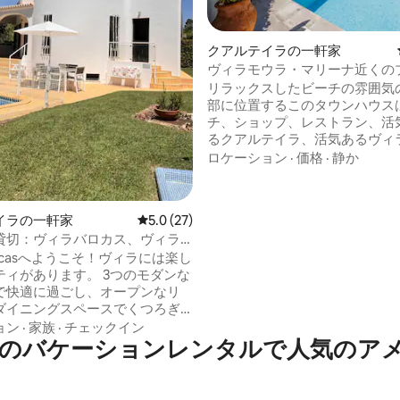
中5.0つ星の平均評価
クアルテイラの一軒家
ヴィラモウラ・マリーナ近くの
きビーチハウス
リラックスしたビーチの雰囲気
部に位置するこのタウンハウス
チ、ショップ、レストラン、活
るクアルテイラ、活気あるヴィ
ラ・マリーナまで徒歩ですぐです。
ロケーション
·
価格
·
静か
プンプランのリビングエリア、
バスルーム付きの寝室（うち1
階の子供用プレイエリアがあり
イラの一軒家
レビュー27件、5つ星中5.0つ星の平均評価
5.0 (27)
プライベートプール、居心地の
貸切：ヴィラバロカス、ヴィラ
ィオ、ウェーバーのガスバーベ
arrocasへようこそ！ヴィラには楽し
備えた屋外ダイニング、専用ワ
ティがあります。 3つのモダンな
ース、EV充電器をお楽しみください
で快適に過ごし、オープンなリ
月～4月までの月額割引で冬の
ダイニングスペースでくつろぎ
しみください。
。すべてにエアコンが備わって
ョン
·
家族
·
チェックイン
のバケーションレンタルで人気のア
 2階のテラスをお楽しみいただく
のゲームルームで卓球、ダー
ブルサッカーをお楽しみくださ