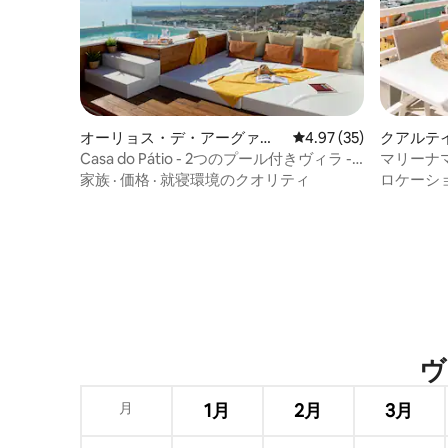
オーリョス・デ・アーグァの
レビュー35件、5つ星中
4.97 (35)
クアルテ
一軒家
アパート
Casa do Pátio - 2つのプール付きヴィラ -
マリーナマー
屋上＆パノラマ
家族
·
価格
·
就寝環境のクオリティ
ロケーシ
ヴ
月
1月
2月
3月