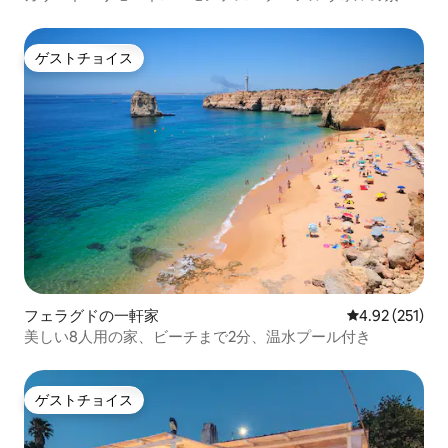
らしい家
ゲストチョイス
ゲストチョイス
フェラグドの一軒家
レビュー251件
4.92 (251)
美しい8人用の家、ビーチまで2分、温水プール付き
ゲストチョイス
ゲストチョイス