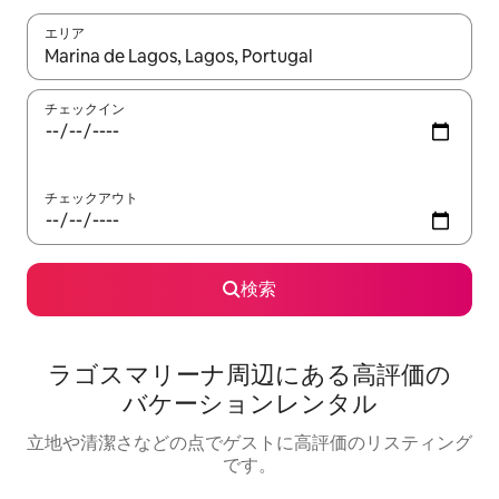
エリア
検索結果が表示されたら、上下の矢印キーを使って移動するか、
チェックイン
チェックアウト
検索
ラゴスマリーナ⁠周⁠辺⁠に⁠あ⁠る高⁠評⁠価⁠の
バ⁠ケ⁠ー⁠シ⁠ョ⁠ン⁠レ⁠ン⁠タ⁠ル
立地や清潔さなどの点でゲストに高評価のリスティング
です。