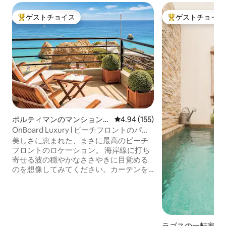
ゲストチョイス
ゲストチョイス
大好評のゲストチョイスです。
大好評のゲストチ
ポルティマンのマンション・
レビュー155件、5つ星中4.94
4.94 (155)
アパート
OnBoard Luxury l ビーチフロントのパノ
ラマオーシャンビュー
美しさに恵まれた、まさに最高のビーチ
フロントのロケーション。 海岸線に打ち
寄せる波の穏やかなささやきに目覚める
のを想像してみてください。カーテンを
開けると、水平線に向かって広がる広大
で輝く海の荘厳な景色が目の前に広がり
ます。 On Board Luxury Apartmentは、
その名の通り魅力的です。静かでリラッ
クスした気分を呼び起こします。プライ
ラゴスの一軒家