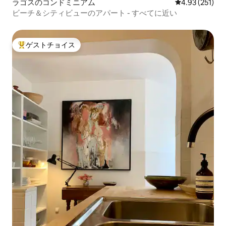
ラゴスのコンドミニアム
レビュー251件
4.93 (251)
ビーチ＆シティビューのアパート - すべてに近い
ゲストチョイス
大好評のゲストチョイスです。