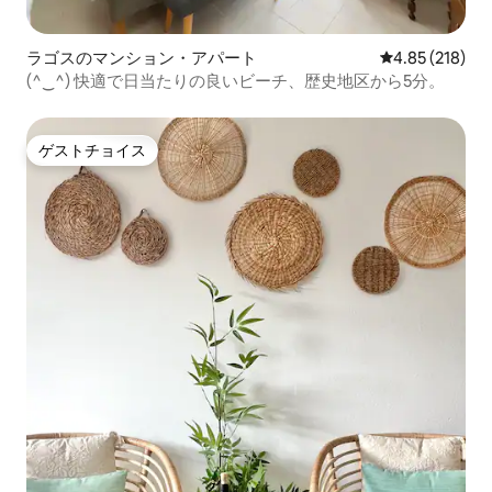
ラゴスのマンション・アパート
レビュー218件
4.85 (218)
(^‿^) 快適で日当たりの良いビーチ、歴史地区から5分。
ゲストチョイス
ゲストチョイス