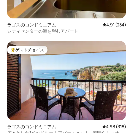
ラゴスのコンドミニアム
レビュー254件
4.91 (254)
シティセンターの海を望むアパート
ゲストチョイス
大好評のゲストチョイスです。
ラゴスのコンドミニアム
レビュー318件
4.98 (318)
広々とした1ベッドルームアパートメント - 素晴らしいオー