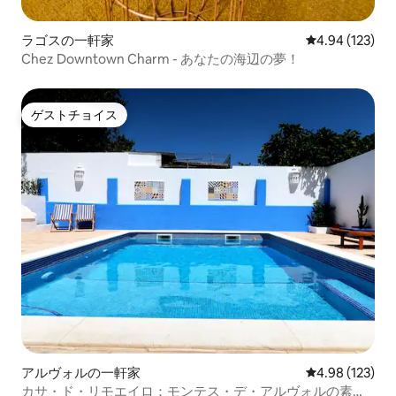
ラゴスの一軒家
レビュー123件
4.94 (123)
Chez Downtown Charm - あなたの海辺の夢！
ゲストチョイス
ゲストチョイス
アルヴォルの一軒家
レビュー123件
4.98 (123)
カサ・ド・リモエイロ：モンテス・デ・アルヴォルの素晴