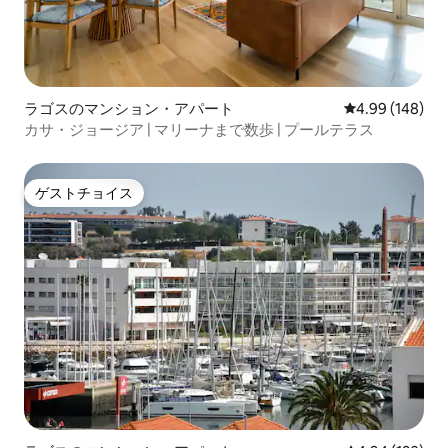
ラゴスのマンション・アパート
レビュー148件
4.99 (148)
カサ・ジョージア | マリーナまで数歩 | プールテラス
ゲストチョイス
ゲストチョイス