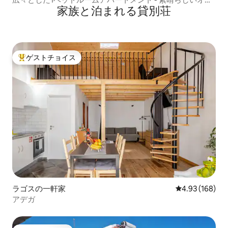
家族と泊まれる貸別荘
シャンビュー
ゲストチョイス
大好評のゲストチョイスです。
ラゴスの一軒家
レビュー168件
4.93 (168)
アデガ