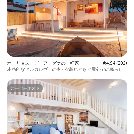
オーリョス・デ・アーグァの一軒家
レビュー202件
4.94 (202)
本格的なアルガルヴェの家 • 夕暮れどきと屋外での暮らし
スーパーホスト
スーパーホスト