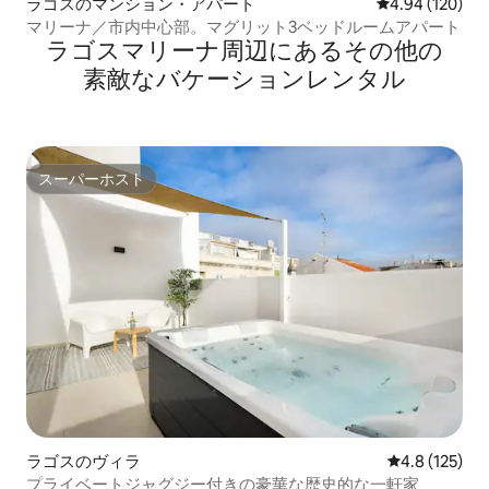
ラゴスのマンション・アパート
レビュー120件
4.94 (120)
マリーナ／市内中心部。マグリット3ベッドルームアパート
ラゴスマリーナ⁠周⁠辺⁠に⁠あ⁠るそ⁠の⁠他⁠の
素⁠敵⁠なバ⁠ケ⁠ー⁠シ⁠ョ⁠ン⁠レ⁠ン⁠タ⁠ル
スーパーホスト
スーパーホスト
ラゴスのヴィラ
レビュー125
4.8 (125)
プライベートジャグジー付きの豪華な歴史的な一軒家