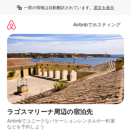
コ
一部の情報は自動翻訳されています。
原文を表示
ン
テ
ン
Airbnbでホスティング
ツ
に
ス
キ
ッ
プ
ラゴスマリーナ⁠周⁠辺⁠の宿⁠泊⁠先
Airbnbでユニークなバ⁠ケ⁠ー⁠シ⁠ョ⁠ンレ⁠ン⁠タ⁠ルや一⁠軒⁠家
な⁠ど⁠を予⁠約⁠し⁠よ⁠う