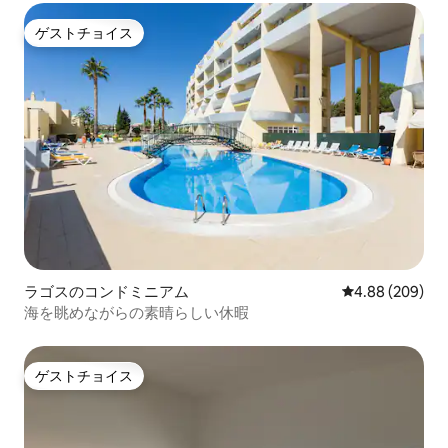
ゲストチョイス
ゲストチョイス
ラゴスのコンドミニアム
レビュー209件
4.88 (209)
海を眺めながらの素晴らしい休暇
ゲストチョイス
ゲストチョイス