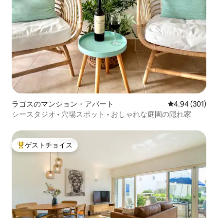
ラゴスのマンション・アパート
レビュー301件
4.94 (301)
シースタジオ • 穴場スポット • おしゃれな庭園の隠れ家
ゲストチョイス
大好評のゲストチョイスです。