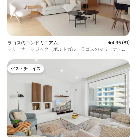
ラゴスのコンドミニアム
レビュー81件
4.96 (81)
マリーナ・マジック（ポルトガル、ラゴスのマリーナ・
デ・ラゴス）
ゲストチョイス
ゲストチョイス