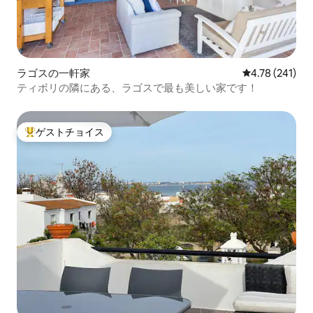
ラゴスの一軒家
レビュー241件
4.78 (241)
ティボリの隣にある、ラゴスで最も美しい家です！
ゲストチョイス
大好評のゲストチョイスです。