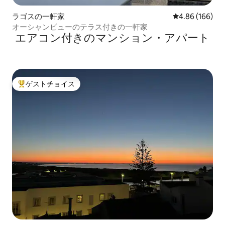
ラゴスの一軒家
レビュー166件
4.86 (166)
オーシャンビューのテラス付きの一軒家
エアコン付きのマンション・アパート
ゲストチョイス
大好評のゲストチョイスです。