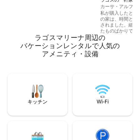
ア・ダ・ロシャのビーチライフを満喫し
カーサ・アルファゼ
ましょう。 間違いなく、ご家族やご友人
し
と大切な思い出を作るための場所です。
私が購入したとき
「On Board」をご利用いただきありがと
の家は、時間と意
うございます。
されました。細部
たものばかりで、
ラゴスマリーナ⁠周⁠辺⁠の
クリトリートを作
家には、静かなベ
バ⁠ケ⁠ー⁠シ⁠ョ⁠ン⁠レ⁠ン⁠タ⁠ル⁠で人⁠気⁠の
ッシュなリビング
ア⁠メ⁠ニ⁠テ⁠ィ⁠・⁠設⁠備
キッチン、モダン
付きの専用パティオ
Netflix、ボー
ニティがあります
部、レストラン、
ながら、騒音から
ライバシーが確保
キッチン
Wi-Fi