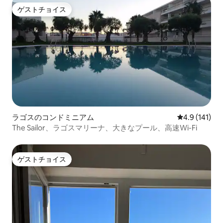
ゲストチョイス
ゲストチョイス
ラゴスのコンドミニアム
レビュー141
4.9 (141)
The Sailor、ラゴスマリーナ、大きなプール、高速Wi-Fi
ゲストチョイス
ゲストチョイス