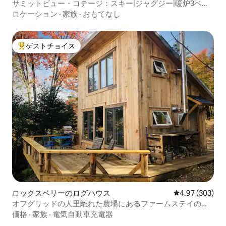
サミットビュー・コテージ：スキー|ジャグジー|暖炉3ベッ
ドルーム2バスルーム
ロケーション
·
家族
·
おもてなし
ゲストチョイス
大好評のゲストチョイスです。
ロックスベリーのログハウス
レビュー303件
4.97 (303)
オフグリッドの人里離れた農場にあるファームステイのキ
ャビン
価格
·
家族
·
電気自動車充電器