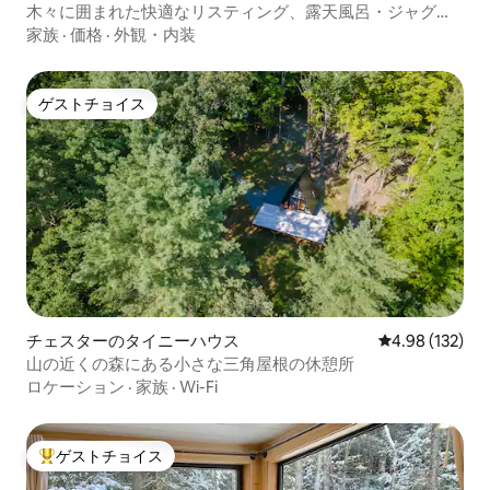
木々に囲まれた快適なリスティング、露天風呂・ジャグジ
ーと景色付き
家族
·
価格
·
外観・内装
ゲストチョイス
ゲストチョイス
チェスターのタイニーハウス
レビュー132件
4.98 (132)
山の近くの森にある小さな三角屋根の休憩所
ロケーション
·
家族
·
Wi-Fi
ゲストチョイス
大好評のゲストチョイスです。