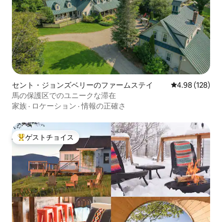
セント・ジョンズベリーのファームステイ
レビュー128件
4.98 (128)
馬の保護区でのユニークな滞在
家族
·
ロケーション
·
情報の正確さ
ゲストチョイス
大好評のゲストチョイスです。