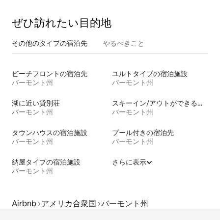
ぜひ訪⁠れ⁠た⁠い目⁠的⁠地
その他のタ⁠イ⁠プ⁠の宿⁠泊⁠先
やるべきこと
ビーチフロントの宿泊先
ユルトタイプの宿泊施設
バーモント州
バーモント州
湖に近い貸別荘
スキーイン/アウトができる宿泊先
バーモント州
バーモント州
タウンハウスの宿泊施設
プール付きの宿泊先
バーモント州
バーモント州
納屋タイプの宿泊施設
さらに表示
バーモント州
Airbnb
アメリカ合衆国
バーモント州