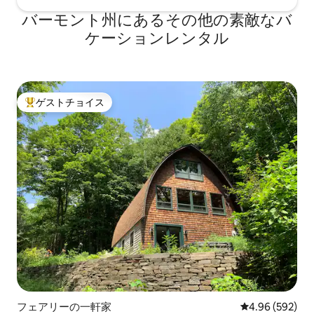
バーモント州にあるその他の素敵なバ
ケーションレンタル
ゲストチョイス
大好評のゲストチョイスです。
フェアリーの一軒家
レビュー592件
4.96 (592)