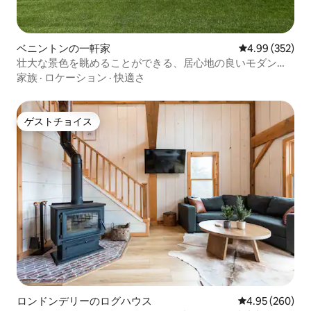
ベニントンの一軒家
レビュー352件
4.99 (352)
壮大な景色を眺めることができる、居心地の良いモダンな
シュガーハウス。
家族
·
ロケーション
·
快適さ
ゲストチョイス
ゲストチョイス
ロンドンデリーのログハウス
レビュー260件
4.95 (260)