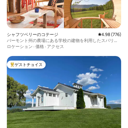
シャフツベリーのコテージ
レビュー776件
4.98 (776)
バーモント州の農場にある学校の建物を利用したスパリト
リート
ロケーション
·
価格
·
アクセス
ゲストチョイス
大好評のゲストチョイスです。