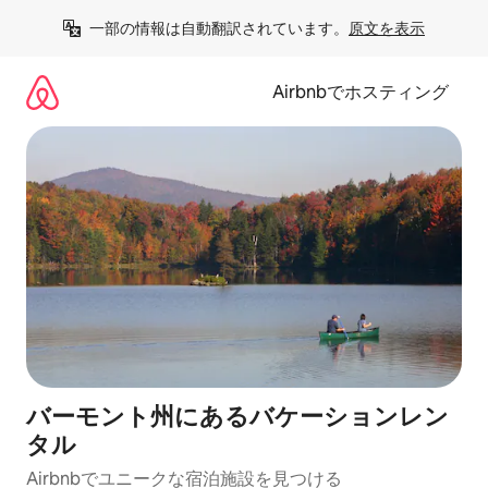
コ
一部の情報は自動翻訳されています。
原文を表示
ン
テ
ン
Airbnbでホスティング
ツ
に
ス
キ
ッ
プ
バーモント州にあるバケーションレン
タル
Airbnbでユニークな宿泊施設を見つける