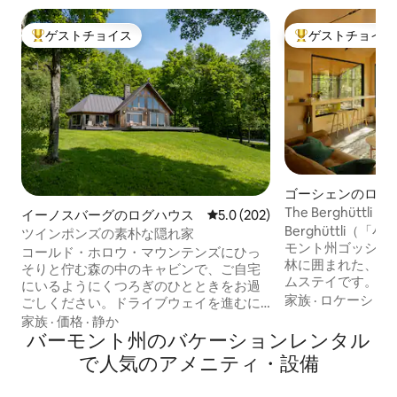
ゲストチョイス
ゲストチョイス
大好評のゲストチョイスです。
大好評のゲストチ
ゴーシェンのログ
The Berghüt
イーノスバーグのログハウス
レビュー202件、5つ星中5.0
5.0 (202)
の小屋
Berghüttli
ツインポンズの素朴な隠れ家
モント州ゴッシェン
コールド・ホロウ・マウンテンズにひっ
林に囲まれた、ス
そりと佇む森の中のキャビンで、ご自宅
ムステイです。16
にいるようにくつろぎのひとときをお過
ートな隠れ家。他
家族
·
ロケーショ
ごしください。ドライブウェイを進むに
静けさだけです。
つれ、心配事が消えていくのを感じてく
家族
·
価格
·
静か
森が見渡せ、輝く
ださい。今からはキャビンタイムです。1
バーモント州のバケーションレンタル
光で空間を満たし
日旅行した後のクローフットバスタブで
で人気のアメニティ・設備
インターネットは、
リラックスしたり、設備の整ったキッチ
Mbpsで稼働して
ンで家庭料理を作ったりしましょう。目