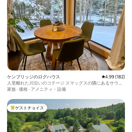
ケンブリッジのログハウス
レビュー182件
4.99 (182)
人里離れた川沿いのコテージ スマッグスの隣にあるサウナ
付き
家族
·
価格
·
アメニティ・設備
ゲストチョイス
大好評のゲストチョイスです。