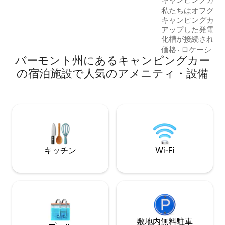
で35分、ジェイピークまで50分、クラフ
私たちはオフグリ
ツベリー・アウトドアセンターまで25分
キャンピングカー
です。 玄関のすぐ外にあるシャドーレイ
アップした発電機
クでの氷穴釣りとクロスカントリースキ
化槽が接続されて
ーができます。 携帯電話の電波は届きま
に動作します（給
せんが、家の電話、Wi-Fi通話、テキスト
価格
·
ロケーショ
バーモント州にあるキャンピングカー
庫など）。バーク
メッセージは問題なくご利用いただけま
クラス4（整備さ
す。
の宿泊施設で人気のアメニティ・設備
バギーに適した道
す。 発電機を使用するためのガスはお客
様のご負担となり
をご用意しており
内に住んでおり、
電機に慣れていな
明いたします。ク
台、小さなプルア
キッチン
Wi-Fi
イズ）
敷地内無料駐⁠車