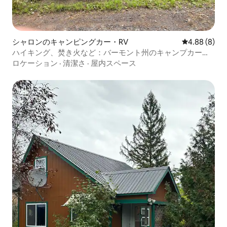
シャロンのキャンピングカー・RV
レビュー8件
4.88 (8)
ハイキング、焚き火など：バーモント州のキャンプカーで
リトリート
ロケーション
·
清潔さ
·
屋内スペース