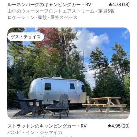
ルーネンバーグのキャンピングカー・RV
レビュー18件
4.78 (18)
山中のウォーターフロントエアストリーム - 定員5名
ロケーション
·
家族
·
屋外スペース
ゲストチョイス
ゲストチョイス
ストラットンのキャンピングカー・RV
レビュー20件
4.95 (20)
バンビ・イン・ジャマイカ