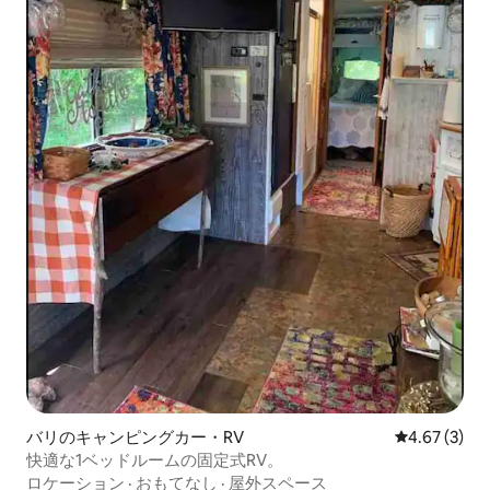
バリのキャンピングカー・RV
レビュー3件
4.67 (3)
快適な1ベッドルームの固定式RV。
ロケーション
·
おもてなし
·
屋外スペース