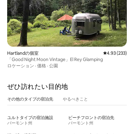
Hartlandの個室
レビュー233件
4.93 (233)
「Good Night Moon Vintage」El Rey Glamping
ロケーション
·
価格
·
公園
ぜひ訪⁠れ⁠た⁠い目⁠的⁠地
その他のタ⁠イ⁠プ⁠の宿⁠泊⁠先
やるべきこと
ユルトタイプの宿泊施設
ビーチフロントの宿泊先
バーモント州
バーモント州