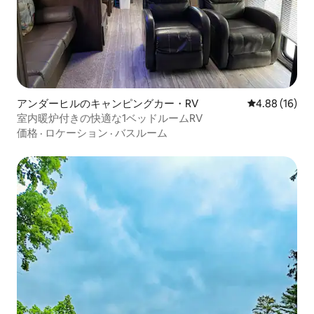
アンダーヒルのキャンピングカー・RV
レビュー16件
4.88 (16)
室内暖炉付きの快適な1ベッドルームRV
価格
·
ロケーション
·
バスルーム