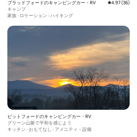
ブラッドフォードのキャンピングカー・RV
レビュー36件
4.97 (36)
キャンプ
家族
·
ロケーション
·
ハイキング
ピットフォードのキャンピングカー・RV
グリーン山脈で平和を感じよう
キッチン
·
おもてなし
·
アメニティ・設備