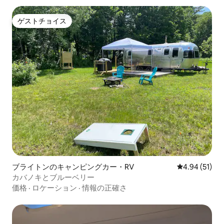
ゲストチョイス
ゲストチョイス
ブライトンのキャンピングカー・RV
レビュー51件
4.94 (51)
カバノキとブルーベリー
価格
·
ロケーション
·
情報の正確さ