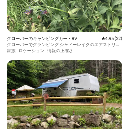
グローバーのキャンピングカー・RV
レビュー22件
4.95 (22)
グローバーでグランピング シャドーレイクのエアストリー
ム
家族
·
ロケーション
·
情報の正確さ