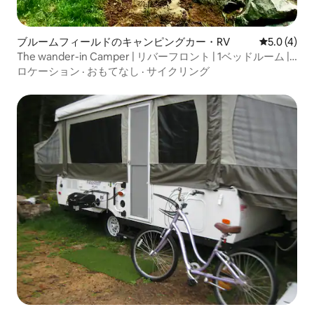
ブルームフィールドのキャンピングカー・RV
レビュー4
5.0 (4)
The wander-in Camper | リバーフロント | 1ベッドルーム |
焚き火台
ロケーション
·
おもてなし
·
サイクリング