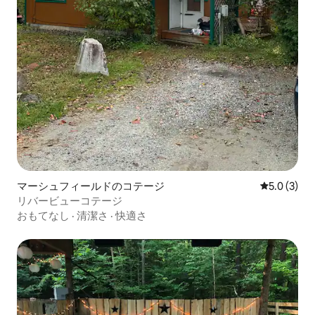
マーシュフィールドのコテージ
レビュー3
5.0 (3)
リバービューコテージ
おもてなし
·
清潔さ
·
快適さ