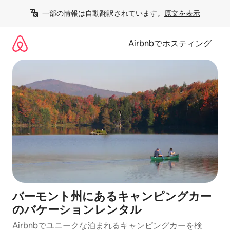
コ
一部の情報は自動翻訳されています。
原文を表示
ン
テ
ン
Airbnbでホスティング
ツ
に
ス
キ
ッ
プ
バーモント州にあるキャンピングカー
のバケーションレンタル
Airbnbでユニークな泊まれるキャンピングカーを検