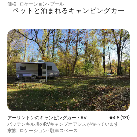
価格
·
ロケーション
·
プール
ペットと泊まれるキャンピングカー
アーリントンのキャンピングカー・RV
レビュー131
4.8 (131)
バッテンキル川のRVキャンプオアシスが待っています
家族
·
ロケーション
·
駐車スペース