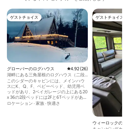
ゲストチョイス
ゲストチョイス
ゲストチョイス
ゲストチョイス
グローバーのログハウス
レビュー26件、5つ星中4.92
4.92 (26)
湖畔にある三角屋根のログハウス（二段
ベッド付き）
このシダーのキャビンには、メインハウ
スにK、Q、F、ベビーベッド、幼児用ベ
ッドがあり、2ベイガレージの上にある20
x 36の2段ベッドには2Fと6Tベッドがあ
り、すべて快適なフランネルとキルトで
ロケーション
·
家族
·
快適さ
作られています。 トレーラー5台分の駐車
場と、濡れた衣類を干すためのスペース
があるガレージがあります。 VASTトレイ
ウィーロックのキ
ルに直接アクセスできます。 バーク山ま
カー・RV
キャンピングカー