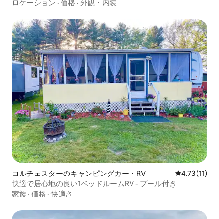
ロケーション
·
価格
·
外観・内装
コルチェスターのキャンピングカー・RV
レビュー11件
4.73 (11)
快適で居心地の良い1ベッドルームRV - プール付き
家族
·
価格
·
快適さ