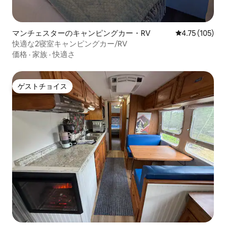
マンチェスターのキャンピングカー・RV
レビュー105件
4.75 (105)
快適な2寝室キャンピングカー/RV
価格
·
家族
·
快適さ
ゲストチョイス
ゲストチョイス