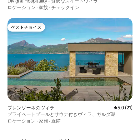
Divigna Hospitality - 贅沢なスイートヴィラ
ロケーション
·
家族
·
チェックイン
ゲストチョイス
ゲストチョイス
ブレンゾーネのヴィラ
レビュー21
5.0 (21)
プライベートプールとサウナ付きヴィラ、ガルダ湖
ロケーション
·
家族
·
近隣