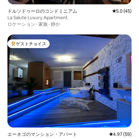
ドルソドゥーロのコンドミニアム
レビュー45
5.0 (45)
La Salute Luxury Apartment
ロケーション
·
家族
·
静か
ゲストチョイス
大好評のゲストチョイスです。
エーネゴのマンション・アパート
レビュー59件
4.97 (59)