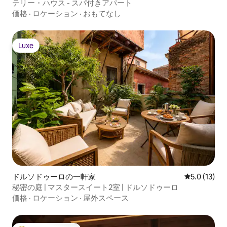
テリー・ハウス - スパ付きアパート
価格
·
ロケーション
·
おもてなし
Luxe
Luxe
ドルソドゥーロの一軒家
レビュー13
5.0 (13)
秘密の庭 | マスタースイート2室 | ドルソドゥーロ
価格
·
ロケーション
·
屋外スペース