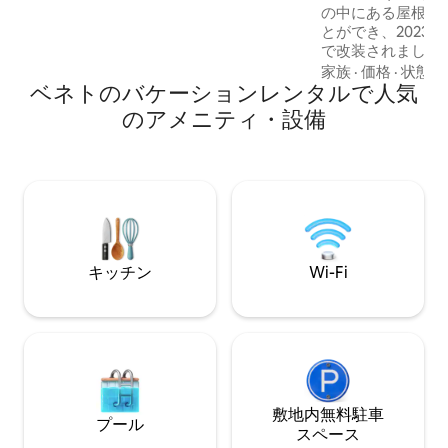
さ、ワイン、食べ物、小旅行の中で自分
の中にある屋根裏
自身を見つけるためにリラックスしてい
とができ、2023
ます。
で改装されました。 アパートメント
設備の整ったキッ
家族
·
価格
·
状態
ベネトのバケーションレンタルで人気
エリア、暖炉と大
えた広いリビング
のアメニティ・設備
の快適なバスルー
ド2台を備えた「
ます。カップルに
が、2人の子供連
す。ただし、大人
ん。 025044 - LOC 
IT025044C2U74B
キッチン
Wi-Fi
敷地内無料駐⁠車
プール
ス⁠ペ⁠ー⁠ス