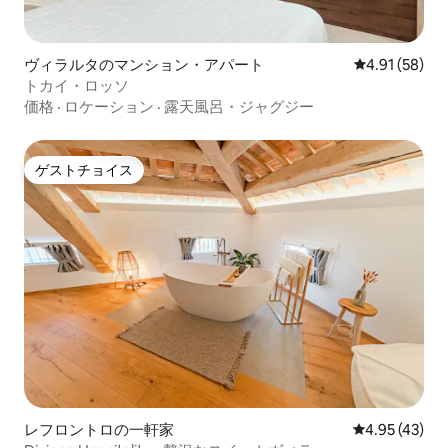
ヴィラルタのマンション・アパート
レビュー58件
4.91 (58)
トカイ・ロッソ
価格
·
ロケーション
·
露天風呂・ジャグジー
ゲストチョイス
ゲストチョイス
レフロントロの一軒家
レビュー43件
4.95 (43)