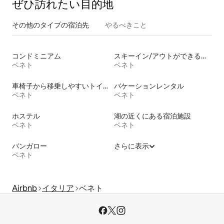
ぜひ訪⁠れ⁠た⁠い目⁠的⁠地
その他のタ⁠イ⁠プ⁠の宿⁠泊⁠先
やるべきこと
コンドミニアム
スキーイン/アウトができる宿泊先
ベネト
ベネト
車椅子から移乗しやすいトイレ付きの宿泊施設
バケーションレンタル
ベネト
ベネト
ホステル
湖の近くにある宿泊施設
ベネト
ベネト
バンガロー
さらに表示
ベネト
Airbnb
イタリア
ベネト