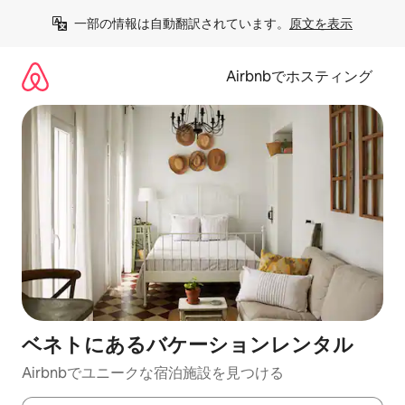
コ
一部の情報は自動翻訳されています。
原文を表示
ン
テ
ン
Airbnbでホスティング
ツ
に
ス
キ
ッ
プ
ベネトにあるバケーションレンタル
Airbnbでユニークな宿泊施設を見つける