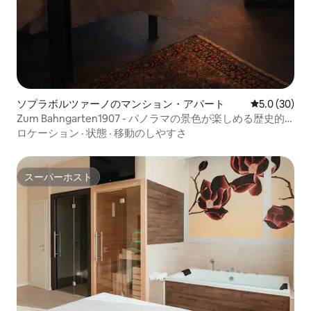
ソプラボルツァーノのマンション・アパート
レビュー30
5.0 (30)
Zum Bahngarten1907 - パノラマの景色が楽しめる歴史的
な鉄道員の家
ロケーション
·
状態
·
移動のしやすさ
スーパーホスト
スーパーホスト