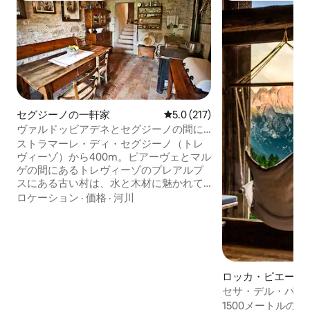
セグジーノの一軒家
レビュー217件、5つ星中5.0
5.0 (217)
ヴァルドッビアデネとセグジーノの間に
あるボルゴ・ストラマレ
ストラマーレ・ディ・セグジーノ（トレ
ヴィーゾ）から400m。ピアーヴェとマル
ゲの間にあるトレヴィーゾのプレアルプ
スにある古い村は、水と木材に魅かれて
イストリアの炭焼き職人によって16世紀
ロケーション
·
価格
·
河川
から17世紀に設立されました。多くの可
能性の中心地：ヴァルドッビアデーネ/プ
ロセッコの丘から10分、ユネスコ世界遺
産、アソロ/マーザー/ポッサーニョ/ヴィ
レヴェネトから20分、ヴェネツィアとド
ロミティから1時間。長年、私は唯一の住
ロッカ・ピエート
民でしたが、現在は6人います。緑に囲ま
ョン・アパート
セサ・デル・パニガ
れたロマンチックな場所で、自然の美し
1500メートルの