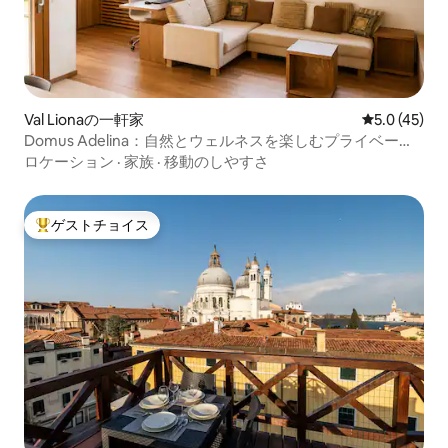
Val Lionaの一軒家
レビュー45
5.0 (45)
Domus Adelina：自然とウェルネスを楽しむプライベート
リトリート
ロケーション
·
家族
·
移動のしやすさ
ゲストチョイス
大好評のゲストチョイスです。