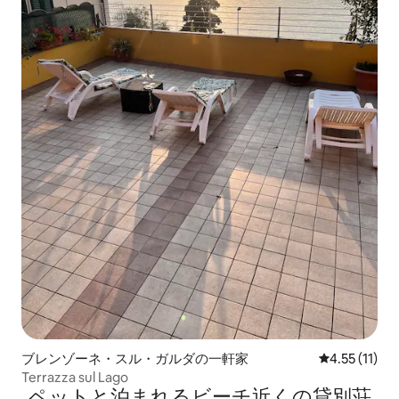
ブレンゾーネ・スル・ガルダの一軒家
レビュー11件
4.55 (11)
Terrazza sul Lago
ペットと泊まれるビーチ近くの貸別荘