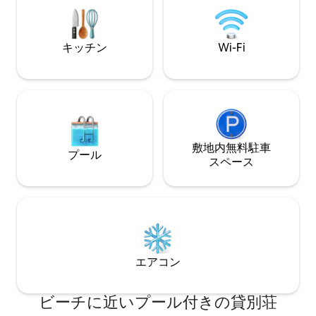
での間、ビーチサービスと駐車場が含ま
には、スーパー、
れています。 CIR：027008-LOC-00385
リア、ビーチがあ
キッチン
Wi-Fi
敷地内無料駐⁠車
プール
ス⁠ペ⁠ー⁠ス
エアコン
ビーチに近いプール付きの貸別荘