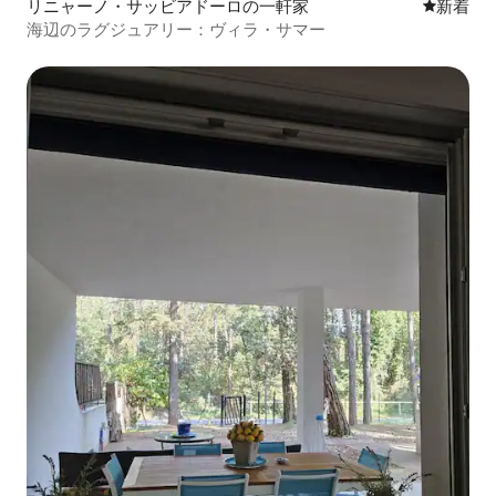
リニャーノ・サッビアドーロの一軒家
新しい宿
新着
海辺のラグジュアリー：ヴィラ・サマー