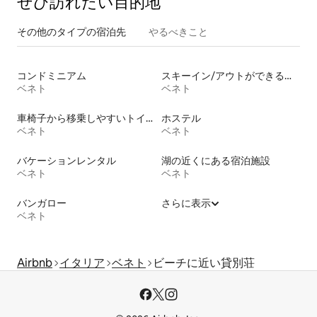
ぜひ訪⁠れ⁠た⁠い目⁠的⁠地
その他のタ⁠イ⁠プ⁠の宿⁠泊⁠先
やるべきこと
コンドミニアム
スキーイン/アウトができる宿泊先
ベネト
ベネト
車椅子から移乗しやすいトイレ付きの宿泊施設
ホステル
ベネト
ベネト
バケーションレンタル
湖の近くにある宿泊施設
ベネト
ベネト
バンガロー
さらに表示
ベネト
Airbnb
イタリア
ベネト
ビーチに近い貸別荘