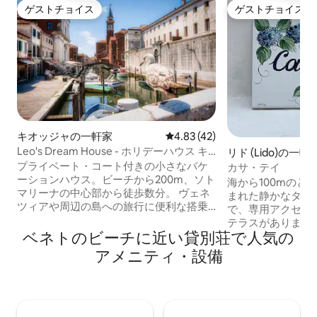
ゲストチョイス
ゲストチョイス
ゲストチョイス
ゲストチョイス
キオッジャの一軒家
レビュー42件、5つ星中4.83
4.83 (42)
Leo's Dream House - ホリデーハウス キ
リド (Lido)の一軒
オッジャ ヴェネツィア
プライベート・コート付きの小さなバケ
カサ・テイ
ーションハウス。ビーチから200m、ソト
海から100mのと
マリーナの中心部から徒歩数分。 ヴェネ
まれた静かなタウ
ツィアや周辺の島への旅行に便利な搭乗
で、専用アクセス
場の近くにあります。 1階にキッチンとバ
テラスがあります
スルーム、2階にダブルベッドルームが2
ベネトのビーチに近い貸別荘で人気の
キッチン、ダブル
部屋。 各部屋にエアコン、Wi-Fi、テレビ
ビ、Wi-Fi、シ
アメニティ・設備
（Tim Visionチャンネル付きスマートテレ
るリビングエリア
ビ）、洗濯機、食器洗い機、ネスプレッ
ダブルベッドルー
ソコーヒーマシン、電子レンジ、アイロ
の寝室、主寝室、
ン、ヘアドライヤー、シティバイク2台、
ます。無料の公共
その他いろいろ。 5月1日から9月30日ま
には、公共の子供