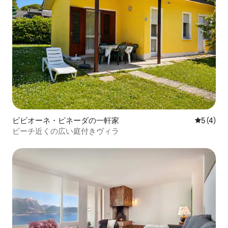
ビビオーネ・ピネーダの一軒家
レビュー
5 (4)
ビーチ近くの広い庭付きヴィラ