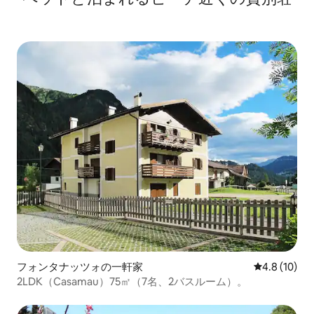
フォンタナッツォの一軒家
レビュー10
4.8 (10)
2LDK（Casamau）75㎡（7名、2バスルーム）。