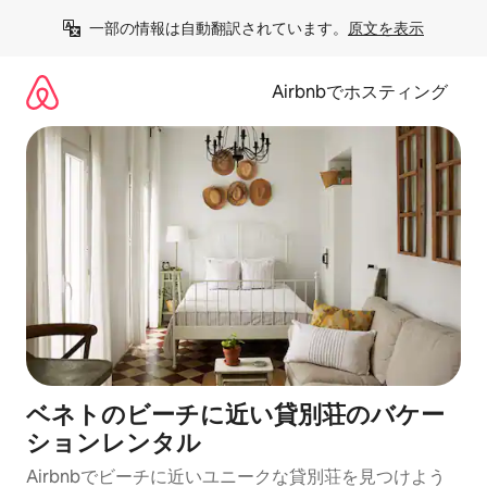
コ
一部の情報は自動翻訳されています。
原文を表示
ン
テ
ン
Airbnbでホスティング
ツ
に
ス
キ
ッ
プ
ベネトのビーチに近い貸別荘のバケー
ションレンタル
Airbnbでビーチに近いユニークな貸別荘を見つけよう