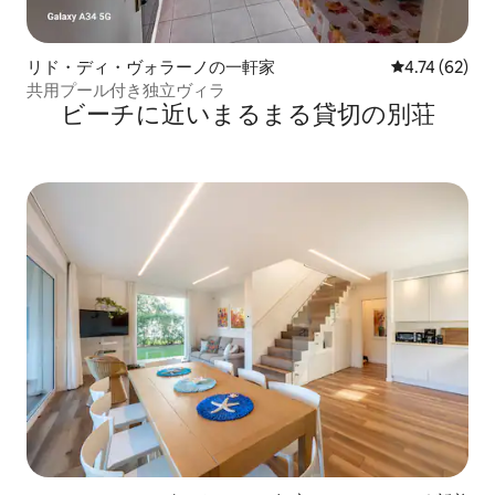
リド・ディ・ヴォラーノの一軒家
レビュー62件
4.74 (62)
共用プール付き独立ヴィラ
ビーチに近いまるまる貸切の別荘