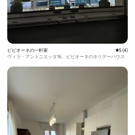
ビビオーネの一軒家
レビュー
5 (4)
ヴィラ・アントニエッタ16、ビビオーネのホリデーハウス