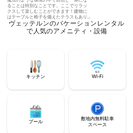
ない特別な体験です。 自然が
ることは特別なことです。ここでリラッ
り、野生のままの
クスして楽しむことができます！建物に
園は、私たちが本
はテーブルと椅子を備えたテラスもあり
ある旅行先です。
ヴェッテルンのバケーションレンタル
ます。 建物は2023年に建てられ、建築資
バイスをさせてい
材は地元で生産され、家具と電子機器は
で人気のアメニティ・設備
再利用されており、可能な限り小さな気
候フットプリントを実現しています。 私
と妻は同じ住所で宿泊施設「The View」
も運営しており、ゲストが「The Lake
house」にも少なくとも同じくらい満足
してくれることを願っています。「The
View」のレビューをぜひご覧ください
キッチン
Wi-Fi
敷地内無料駐⁠車
プール
ス⁠ペ⁠ー⁠ス