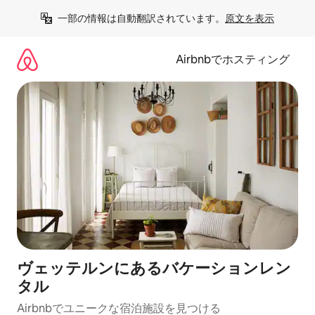
コ
一部の情報は自動翻訳されています。
原文を表示
ン
テ
ン
Airbnbでホスティング
ツ
に
ス
キ
ッ
プ
ヴェッテルンにあるバケーションレン
タル
Airbnbでユニークな宿泊施設を見つける