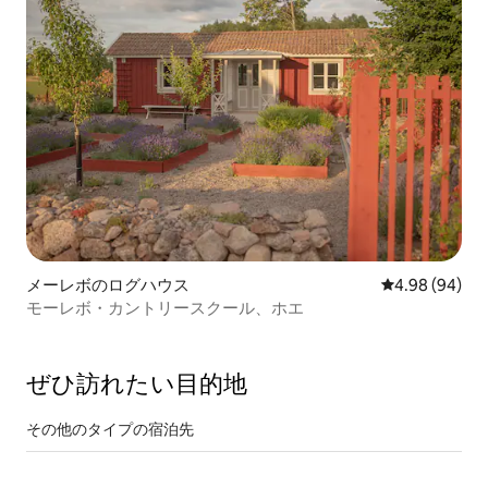
メーレボのログハウス
レビュー94件
4.98 (94)
モーレボ・カントリースクール、ホエ
ぜひ訪⁠れ⁠た⁠い目⁠的⁠地
その他のタ⁠イ⁠プ⁠の宿⁠泊⁠先