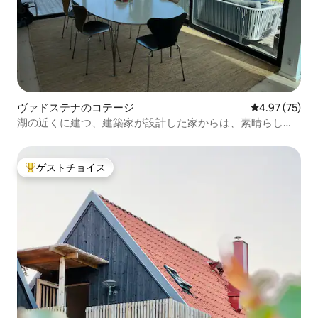
ヴァドステナのコテージ
レビュー75件
4.97 (75)
湖の近くに建つ、建築家が設計した家からは、素晴らしい
景色が見渡せます。
ゲストチョイス
大好評のゲストチョイスです。