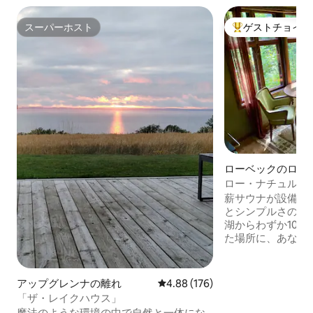
スーパーホスト
ゲストチョイス
スーパーホスト
大好評のゲストチ
ローベックのログ
ロー・ナチュルホテ
薪サウナが設備に含
とシンプルさの贅
湖からわずか100
た場所に、あなた
す。 ただリラックスしたり、気軽に交流
したりできる場所
をしたり、薪スト
アップグレンナの離れ
レビュー176件、5つ星中4.88
4.88 (176)
りできます。湖の
「ザ・レイクハウス」
る薪を燃やすサウ
魔法のような環境の中で自然と一体にな