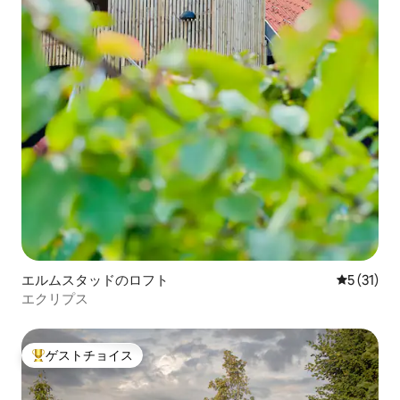
エルムスタッドのロフト
レビュー3
5 (31)
エクリプス
ゲストチョイス
大好評のゲストチョイスです。