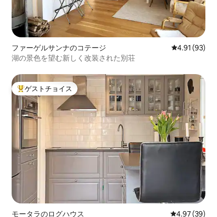
ファーゲルサンナのコテージ
レビュー93件
4.91 (93)
湖の景色を望む新しく改装された別荘
ゲストチョイス
大好評のゲストチョイスです。
モータラのログハウス
レビュー39件
4.97 (39)