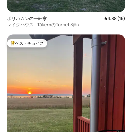
ボリハムンの一軒家
レビュー16件
4.88 (16)
レイクハウス - TåkernのTorpet Sjön
ゲストチョイス
大好評のゲストチョイスです。