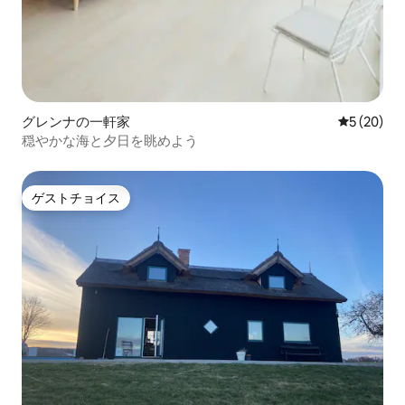
グレンナの一軒家
レビュー2
5 (20)
穏やかな海と夕日を眺めよう
ゲストチョイス
ゲストチョイス