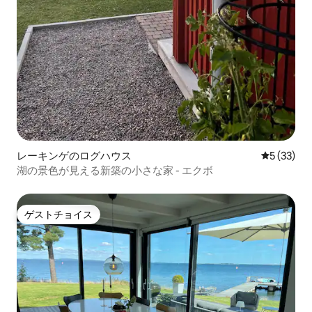
レーキンゲのログハウス
レビュー3
5 (33)
湖の景色が見える新築の小さな家 - エクボ
ゲストチョイス
ゲストチョイス