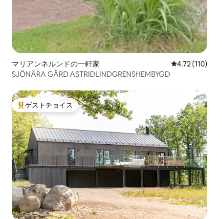
マリアンネルンドの一軒家
レビュー110
4.72 (110)
SJÖNÄRA GÅRD ASTRIDLINDGRENSHEMBYGD
ゲストチョイス
大好評のゲストチョイスです。