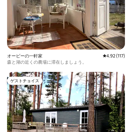
オービーの一軒家
レビュー117
4.92 (117)
森と湖の近くの農場に滞在しましょう。
ゲストチョイス
ゲストチョイス