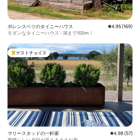
ボレンスベリのタイニーハウス
レビュー169件
4.95 (169)
モダンなタイニーハウス - 湖まで100m！
ゲストチョイス
大好評のゲストチョイスです。
マリースタッドの一軒家
レビュー57件
4.98 (57)
素晴らしい夕日が見える小さな家