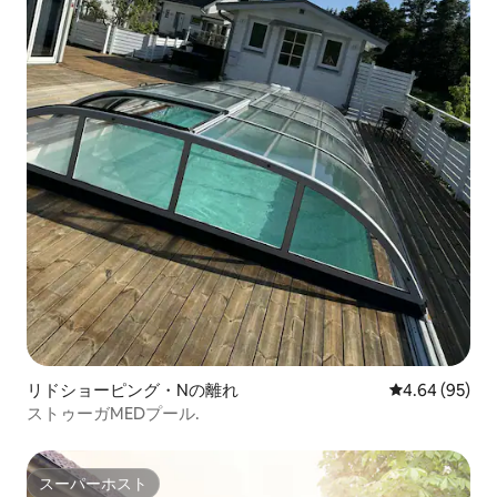
リドショーピング・Nの離れ
レビュー95件
4.64 (95)
ストゥーガMEDプール.
スーパーホスト
スーパーホスト