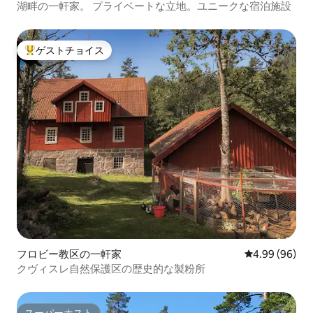
湖畔の一軒家。 プライベートな立地。ユニークな宿泊施設
ゲストチョイス
大好評のゲストチョイスです。
フロビー教区の一軒家
レビュー96件
4.99 (96)
クヴィスレ自然保護区の歴史的な製粉所
スーパーホスト