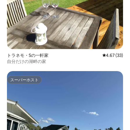
トラネモ・Sの一軒家
レビュー33件
4.67 (33)
自分だけの湖畔の家
スーパーホスト
スーパーホスト