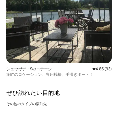
シェウヴデ・Sのコテージ
レビュー93件
4.86 (93)
湖畔のロケーション、専用桟橋、手漕ぎボート！
ぜひ訪⁠れ⁠た⁠い目⁠的⁠地
その他のタ⁠イ⁠プ⁠の宿⁠泊⁠先