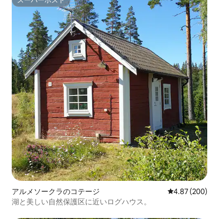
スーパーホスト
アルメソークラのコテージ
レビュー200件
4.87 (200)
湖と美しい自然保護区に近いログハウス。