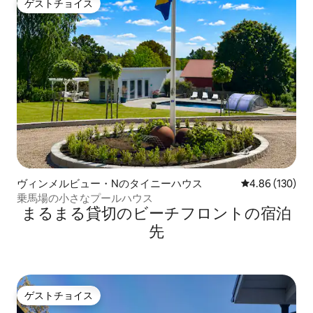
ゲストチョイス
ゲストチョイス
ヴィンメルビュー・Nのタイニーハウス
レビュー130件
4.86 (130)
乗馬場の小さなプールハウス
まるまる貸切のビーチフロントの宿泊
先
ゲストチョイス
ゲストチョイス