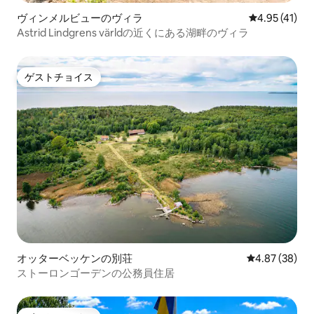
ヴィンメルビューのヴィラ
レビュー41件
4.95 (41)
Astrid Lindgrens världの近くにある湖畔のヴィラ
ゲストチョイス
ゲストチョイス
オッターベッケンの別荘
レビュー38件
4.87 (38)
ストーロンゴーデンの公務員住居