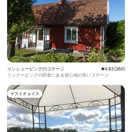
リンシェーピングのコテージ
レビュー260件
4.83 (260)
リンクーピングの田舎にある居心地の良いコテージ
ゲストチョイス
ゲストチョイス