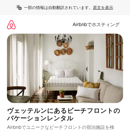
コ
一部の情報は自動翻訳されています。
原文を表示
ン
テ
ン
Airbnbでホスティング
ツ
に
ス
キ
ッ
プ
ヴェッテルンにあるビーチフロントの
バケーションレンタル
Airbnbでユニークなビーチフロントの宿泊施設を検