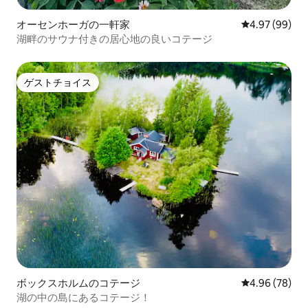
オーセンホーガの一軒家
レビュー99件
4.97 (99)
湖畔のサウナ付きの居心地の良いコテージ
ゲストチョイス
ゲストチョイス
ボックスホルムのコテージ
レビュー78件
4.96 (78)
湖の中の島にあるコテージ！