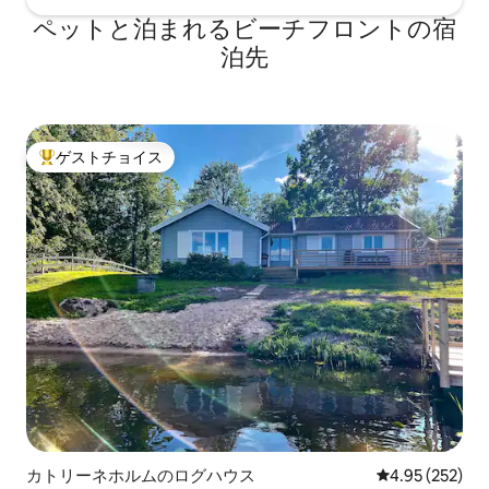
ペットと泊まれるビーチフロントの宿
泊先
ゲストチョイス
大好評のゲストチョイスです。
カトリーネホルムのログハウス
レビュー252件
4.95 (252)