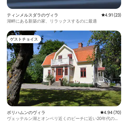
ティンメルスダラのヴィラ
レビュー23件
4.91 (23)
湖畔にある新築の家、リラックスするのに最適
ゲストチョイス
ゲストチョイス
ボリハムンのヴィラ
レビュー70件
4.94 (70)
ヴェッテルン湖とオンベリ近くのビーチに近い20年代の魅
力