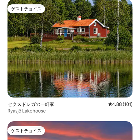
ゲストチョイス
ゲストチョイス
セクスドレガの一軒家
レビュー101件
4.88 (101)
Ryasjö Lakehouse
ゲストチョイス
ゲストチョイス