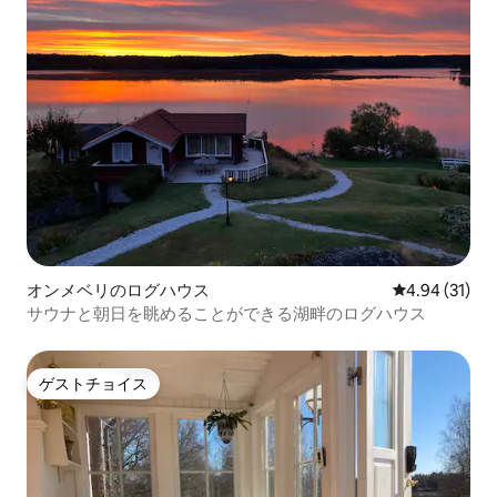
オンメベリのログハウス
レビュー31件
4.94 (31)
サウナと朝日を眺めることができる湖畔のログハウス
ゲストチョイス
ゲストチョイス