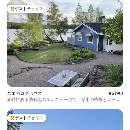
ゲストチョイス
大好評のゲストチョイスです。
ニエのログハウス
レビュー9
5 (90)
湖畔にある居心地の良いコテージで、専用の桟橋とボート
があります
ゲストチョイス
大好評のゲストチョイスです。