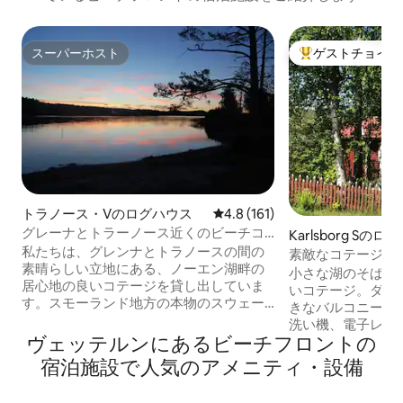
スーパーホスト
ゲストチョイス
スーパーホスト
大好評のゲストチ
トラノース・Vのログハウス
レビュー161件、5つ星中4.8
4.8 (161)
グレーナとトラーノース近くのビーチコ
Karlsborg Sの
テージを所有しています。
私たちは、グレンナとトラノースの間の
素敵なコテージ、
素晴らしい立地にある、ノーエン湖畔の
大きな湖の近くに
小さな湖のそばに
居心地の良いコテージを貸し出していま
いコテージ。ダイ
す。スモーランド地方の本物のスウェー
きなバルコニー。
デンの牧歌的な景色、最寄りの隣人まで
洗い機、電子レン
350メートルという素晴らしい孤立した立
ヴェッテルンにあるビーチフロントの
ン。 ベッドソフ
地。プライバシーが確保された、ノーエ
ルーム。寝室、シ
宿泊施設で人気のアメニティ・設備
ン湖畔にある専用のビーチとボートを備
たトイレ、洗濯機
えたコテージです。ボートは4月から10月
WiFi、充電ボックス。 ボートと