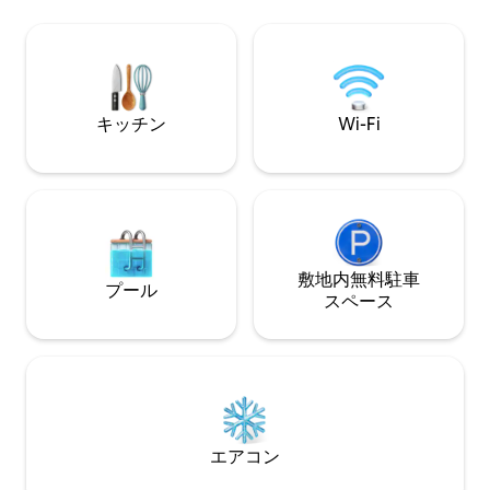
までご利用いただけます。この家には、
料で利用できます。 他にも多くの湖
湖の景色を楽しめる広いテラスが付属し
敵なビーチに近い
ています。夕暮れの太陽が湖からテラス
森林地帯がありま
に差し込みます。遊んだり、バーベキュ
アまで1キロ。ス
ーをしたり、皆で集まって時間を過ごし
便利で近い。 #カールスボルグ #ティヴェ
たりするのに十分な広さのある大きな芝
デン国立公園 #ゴー
キッチン
Wi-Fi
生。静けさを楽しみ、薪を燃やすバスタ
ルスヴィク #Djäkna
ブを借りてください。
敷地内無料駐⁠車
プール
ス⁠ペ⁠ー⁠ス
エアコン