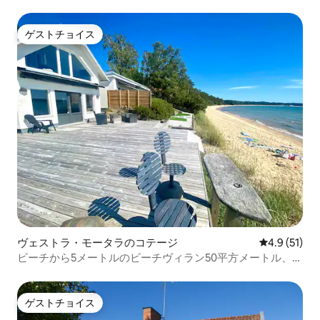
ゲストチョイス
ゲストチョイス
ヴェストラ・モータラのコテージ
レビュー51
4.9 (51)
ビーチから5メートルのビーチヴィラン50平方メートル、モ
タラ。
ゲストチョイス
ゲストチョイス