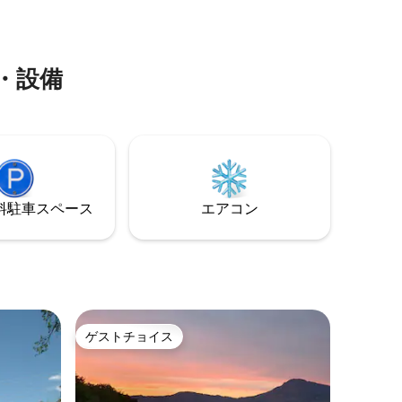
castを使用
Wi-Fi。 プライベートガーデン、バーベキ
をテレビ
ュー、ガス式屋外キッチン、駐車場4台
分。近くには牛やアルパカがいます。 カ
ップルや家族に最適。
・設備
⁠車ス⁠ペ⁠ー⁠ス
エアコン
ゲストチョイス
ゲストチョイス