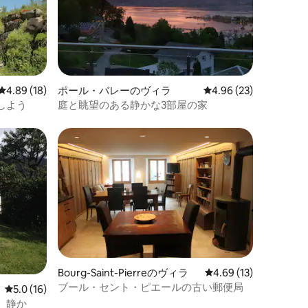
レビュー18件、5つ星中4.89つ星の平均評価
4.89 (18)
ポール・バレーのヴィラ
レビュー23件、5つ星
4.96 (23)
しよう
庭と眺望のある静かな3部屋の家
Bourg-Saint-Pierreのヴィラ
レビュー13件、5つ星
4.69 (13)
ブール・セント・ピエールの古い郵便局
レビュー16件、5つ星中5.0つ星の平均評価
5.0 (16)
、静か