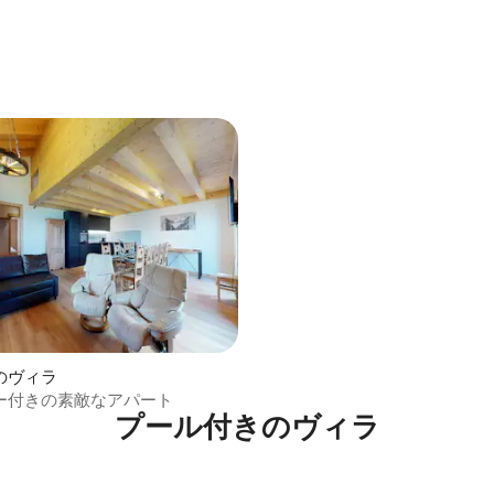
中5.0つ星の平均評価
のヴィラ
ー付きの素敵なアパート
プール付きのヴィラ