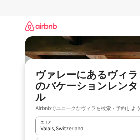
コ
ン
テ
ン
ツ
に
ス
キ
ッ
プ
ヴァレーにあるヴィラ
のバケーションレンタ
ル
Airbnbでユニークなヴィラを検索・予約しよ
エリア
検索結果が表示されたら、上下の矢印キーを使っ