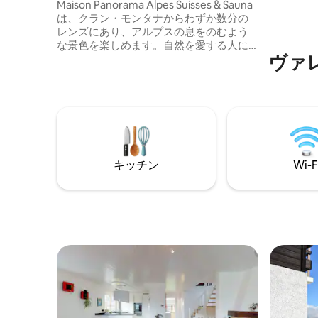
ナ
Maison Panorama Alpes Suisses & Sauna
出を楽し
は、クラン・モンタナからわずか数分の
レンズにあり、アルプスの息をのむよう
な景色を楽しめます。自然を愛する人に
ヴァ
最適なこの家は、風光明媚なハイキング
コースやアウトドアアクティビティに囲
まれています。この広々とした5ベッドル
ームのリトリートには、居心地の良い暖
炉、設備の整ったキッチン、3つのバスル
ーム、無料WiFiや駐車場などのモダンなア
メニティ・設備が備わっています。クラ
ン・モンタナの魅力とアトラクションが
キッチン
Wi-F
すぐそばにあり、静かな山の生活を楽し
めます。