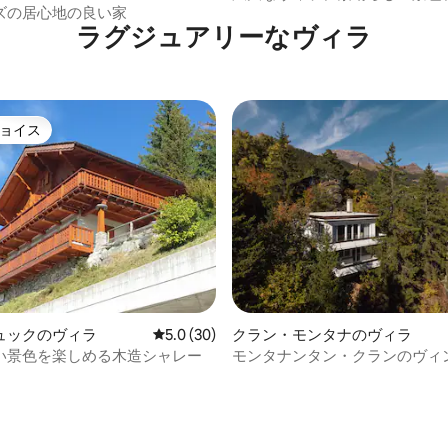
ズの居心地の良い家
ラグジュアリーなヴィラ
ョイス
ョイス
ュックのヴィラ
レビュー30件、5つ星中5.0つ星の平均評価
5.0 (30)
クラン・モンタナのヴィラ
い景色を楽しめる木造シャレー
モンタナンタン・クランのヴィ
ヴィラ - 素晴らしい眺め