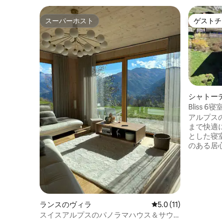
スーパーホスト
ゲストチ
スーパーホスト
ゲストチ
シャトー
Bliss
アルプス
まで快適にお迎
とした寝室
のある居心
の準備に
美しい景
外席 - 村のアメニティ・設備に近い静かな
立地 - この宿泊施設は、アルプスならでは
の魅力を
うに温か
ランスのヴィラ
レビュー11件、5つ星
5.0 (11)
しています。 シャトーの中
スイスアルプスのパノラマハウス＆サウ
のむよう