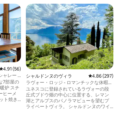
シャモソ
夏にはプ
にあるヴ
ヴァレー
方メート
にはプー
に最適 日当たりの良い魅力的な村にあ
り、スキ
場まで8
まで18
ダスまで3
レビュー56件、5つ星中4.91つ星の平均評価
4.91 (56)
建て 1
ャレー -
シャルドンヌのヴィラ
レビュー297件、5つ星
4.86 (297)
ビング、
な7部屋の
イレ、テ
ラヴォー・ロッジ - ロマンチックな休暇、
暖炉 スチ
室、テレ
魔法のような眺め！
ユネスコに登録されているラヴォーの段
ーヒーメ
バスルー
丘式ブドウ畑の中心に位置する、レマン
ット焼き
湖とアルプスのパノラマビューを望むプ
ト 洗濯
ライベートヴィラ。 シャルドンヌのワイ
ライヤー
ン生産者の村、ヴヴェイから10分、ロー
ブ付きバスル
ザンヌから25分。 6名：ガーデン付きダブ
よって設計
ルルーム、メザニン、子供用ベッドルー
す 近くに
ム（2段ベッド＋追加ベッド）。オープン
ジューサ
キッチン、薪ストーブ、バスルーム2室、