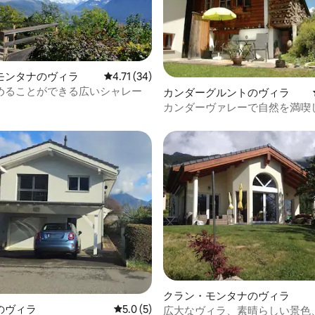
中4.68つ星の平均評価
モンタナのヴィラ
レビュー34件、5つ星中4.71つ星の平均評価
4.71 (34)
めることができる広いシャレー
カンダーグルントのヴィラ
カンダーヴァレーで自然を満喫
中5.0つ星の平均評価
クラン・モンタナのヴィラ
のヴィラ
レビュー5件、5つ星中5.0つ星の平均評価
5.0 (5)
広大なヴィラ、素晴らしい景色