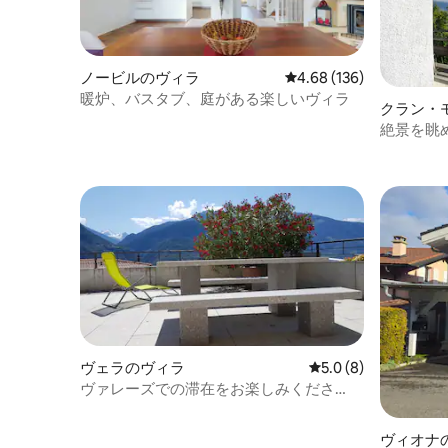
ノービルのヴィラ
レビュー136件、5つ星
4.68 (136)
暖炉、バスタブ、庭がある楽しいヴィラ
クラン・
絶景を眺
ヴェラのヴィラ
レビュー8件、5つ星
5.0 (8)
ヴァレーズでの滞在をお楽しみくださ
い。
ヴィオナ