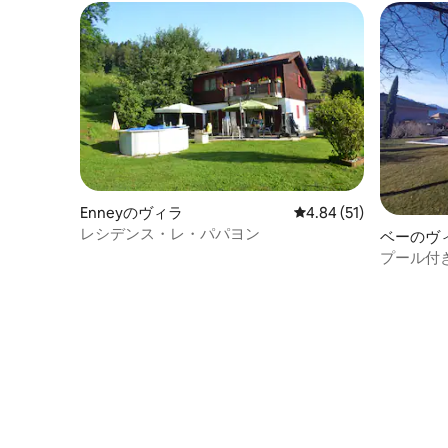
Enneyのヴィラ
レビュー51件、5つ星中
4.84 (51)
レシデンス・レ・パパヨン
ベーのヴ
プール付