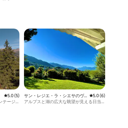
レビュー5件、5つ星中5.0つ星の平均評価
5.0 (5)
サン・レジエ・ラ・シエサのヴ
レビュー6件、5つ星
5.0 (6)
ィラ
ンテージ
アルプスと湖の広大な眺望が見える日当
たりの良いヴィラ