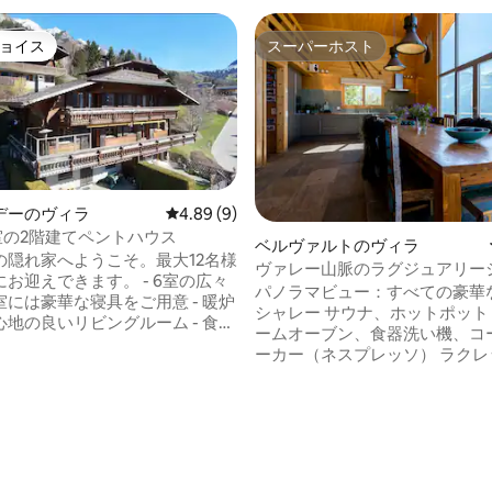
ョイス
スーパーホスト
ョイス
スーパーホスト
デーのヴィラ
レビュー9件、5つ星中4.89つ星の平均評価
4.89 (9)
 6寝室の2階建てペントハウス
ベルヴァルトのヴィラ
の隠れ家へようこそ。最大12名様
ヴァレー山脈のラグジュアリーシ
えできます。 - 6室の広々
ジギ・ゼギ
パノラマビュー：すべての豪華
には豪華な寝具をご用意 - 暖炉
シャレー サウナ、ホットポット 
地の良いリビングルーム - 食事
ームオーブン、食器洗い機、コ
必要な設備が充実したキッチン -
ーカー（ネスプレッソ） ラクレ
色を眺められるバルコニーの屋
器、卓上グリル、フォンデュセッ
機、乾燥機 （スキー）ブーツド
特大ベッド（4x210） バスタ
体現しており、まるで自宅のよ
ーム2室 すべてがデザイナーに
く居心地のよい雰囲気を醸し出
中5.0つ星の平均評価
されています 幼児に適していま
心部で、息を
駐車場と駐車場付き建物 スロー
な山の景色と忘れられない思い