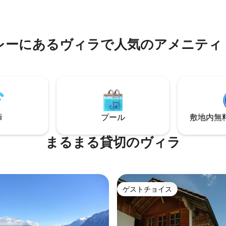
ー Chromecast TV（Chrome
みましょう。
すると、スマートフォンの番組
に表示できます） （観光税別）
レーにあるヴィラで人気のアメニティ
i
プール
敷地内無料駐
まるまる貸切のヴィラ
ゲストチョイス
ゲストチョイス