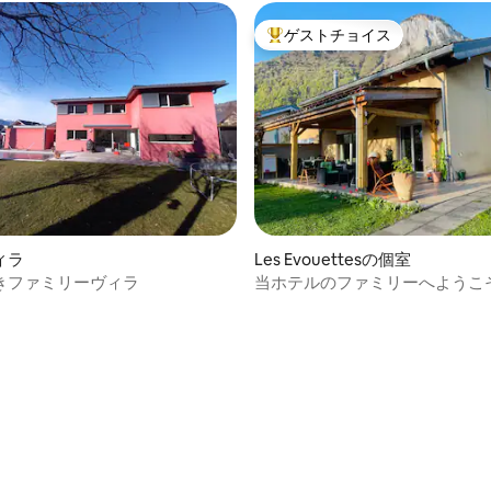
ゲストチョイス
大好評のゲストチョイスです。
4.84つ星の平均評価
ィラ
Les Evouettesの個室
きファミリーヴィラ
当ホテルのファミリーへようこ
駐車場