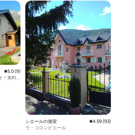
レビュー9件、5つ星中5.0つ星の平均評価
5.0 (9)
そ！無料
シエールの個室
レビュー93件、5つ星
4.59 (93)
ラ・コロンビエール