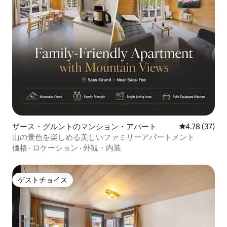
ザース・グルントのマンション・アパート
レビュー37件
4.78 (37)
山の景色を楽しめる美しいファミリーアパートメント
価格
·
ロケーション
·
外観・内装
ゲストチョイス
ゲストチョイス