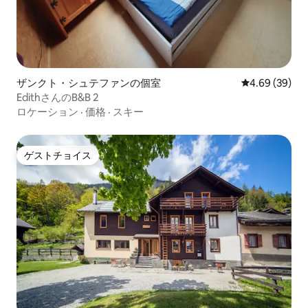
ザンクト・シュテファンの個室
レビュー39件
4.69 (39)
EdithさんのB&B 2
ロケーション
·
価格
·
スキー
ゲストチョイス
ゲストチョイス