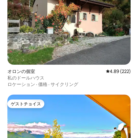
オロンの個室
レビュー222件
4.89 (222)
私のドールハウス
ロケーション
·
価格
·
サイクリング
ゲストチョイス
ゲストチョイス