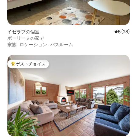
イゼラブの個室
レビュー2
5 (28)
ポーリーヌの家で
家族
·
ロケーション
·
バスルーム
ゲストチョイス
大好評のゲストチョイスです。