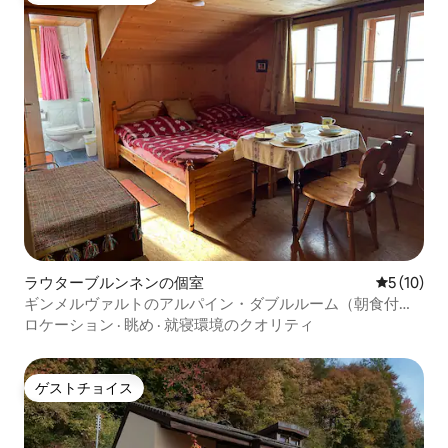
ラウターブルンネンの個室
レビュー1
5 (10)
ギンメルヴァルトのアルパイン・ダブルルーム（朝食付
き）
ロケーション
·
眺め
·
就寝環境のクオリティ
ゲストチョイス
ゲストチョイス