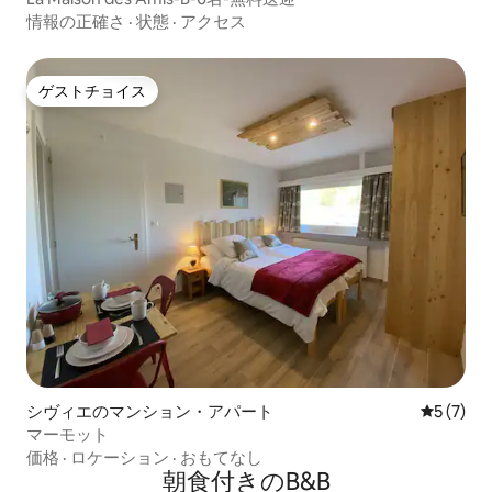
情報の正確さ
·
状態
·
アクセス
ゲストチョイス
ゲストチョイス
シヴィエのマンション・アパート
レビュー
5 (7)
マーモット
価格
·
ロケーション
·
おもてなし
朝食付きのB&B