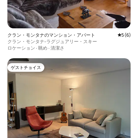
クラン・モンタナのマンション・アパート
レビュー
5 (6)
クラン・モンタナ-ラグジュアリー・スキー
ロケーション
·
眺め
·
清潔さ
ゲストチョイス
ゲストチョイス