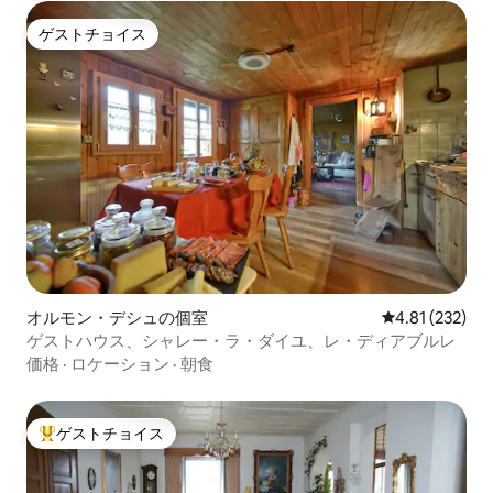
ゲストチョイス
ゲストチョイス
オルモン・デシュの個室
レビュー232件
4.81 (232)
ゲストハウス、シャレー・ラ・ダイユ、レ・ディアブルレ
価格
·
ロケーション
·
朝食
ゲストチョイス
大好評のゲストチョイスです。