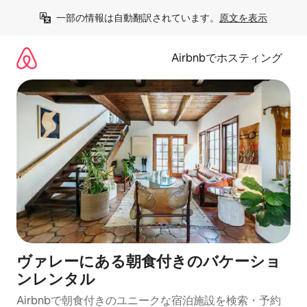
コ
一部の情報は自動翻訳されています。
原文を表示
ン
テ
ン
Airbnbでホスティング
ツ
に
ス
キ
ッ
プ
ヴァレーにある朝食付きのバケーショ
ンレンタル
Airbnbで朝食付きのユニークな宿泊施設を検索・予約