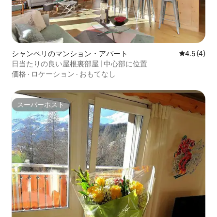
シャンペリのマンション・アパート
レビュー4
4.5 (4)
日当たりの良い屋根裏部屋 | 中心部に位置
価格
·
ロケーション
·
おもてなし
スーパーホスト
スーパーホスト