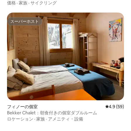
価格
·
家族
·
サイクリング
スーパーホスト
スーパーホスト
フィノーの個室
レビュー59
4.9 (59)
Bekker Chalet：朝食付きの個室ダブルルーム
ロケーション
·
家族
·
アメニティ・設備