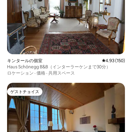
キンタールの個室
レビュー150件
4.93 (150)
Haus Schönegg B&B（インターラーケンまで30分）
ロケーション
·
価格
·
共用スペース
ゲストチョイス
ゲストチョイス