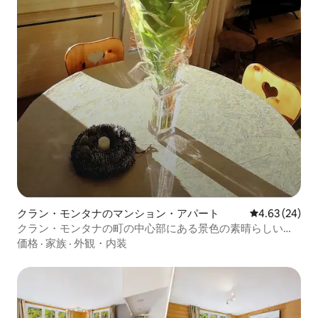
クラン・モンタナのマンション・アパート
レビュー24件
4.63 (24)
クラン・モンタナの町の中心部にある景色の素晴らしいフ
ラット
価格
·
家族
·
外観・内装