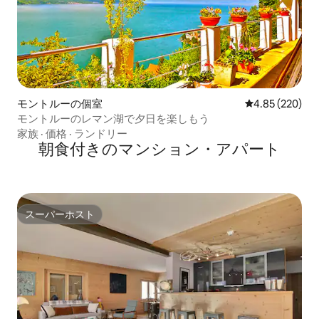
モントルーの個室
レビュー220件
4.85 (220)
モントルーのレマン湖で夕日を楽しもう
家族
·
価格
·
ランドリー
朝食付きのマンション・アパート
スーパーホスト
スーパーホスト