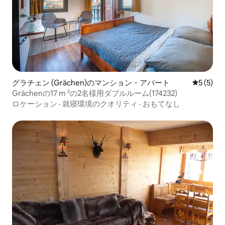
グラチェン (Grächen)のマンション・アパート
レビュー
5 (5)
Grächenの17 m ²の2名様用ダブルルーム(174232)
ロケーション
·
就寝環境のクオリティ
·
おもてなし