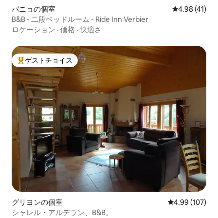
バニョの個室
レビュー41件
4.98 (41)
B&B - 二段ベッドルーム - Ride Inn Verbier
ロケーション
·
価格
·
快適さ
ゲストチョイス
大好評のゲストチョイスです。
グリヨンの個室
レビュー107件
4.99 (107)
シャレル・アルデラン、B&B。