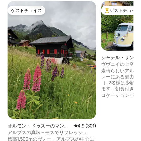
ゲストチョイス
ゲストチョイス
ゲストチョイス
大好評のゲストチ
シャテル・サン・
ンドミニアム
ヴヴェイの上空に
のロマンチックな
素晴らしいアルプ
レーにある魅力的
（+2名様は少額
ます。朝食付きで
ー、まばゆいほど
ロケーション
·
家
そして有名なグル
わずか25分です。 ゲレンデに行くにして
も、くつろぐため
トドアを探索する
（冬はスノーシュ
オルモン・ドゥスーのマンシ
レビュー301件、5つ星中4.9
4.9 (301)
乗馬、豪華な温泉
ョン・アパート
アルプスの真珠 – モスでリフレッシュ
険はいたるところ
標高1,500mのヴォー・アルプスの中心に