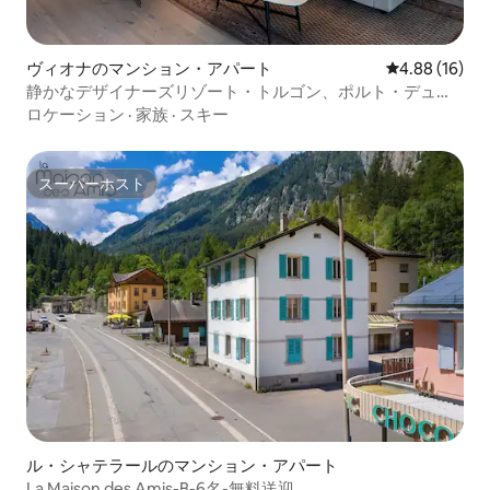
ヴィオナのマンション・アパート
レビュー16件
4.88 (16)
静かなデザイナーズリゾート・トルゴン、ポルト・デュ・
ソレイユ
ロケーション
·
家族
·
スキー
スーパーホスト
スーパーホスト
ル・シャテラールのマンション・アパート
La Maison des Amis-B-6名-無料送迎