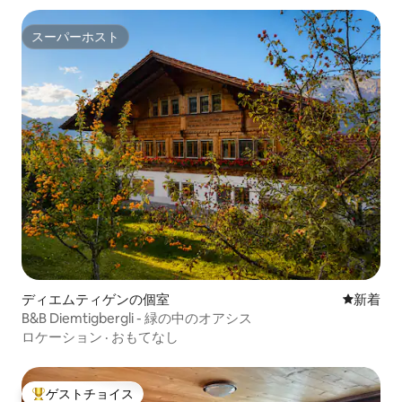
スーパーホスト
スーパーホスト
ディエムティゲンの個室
新しい宿
新着
B&B Diemtigbergli - 緑の中のオアシス
ロケーション
·
おもてなし
ゲストチョイス
大好評のゲストチョイスです。