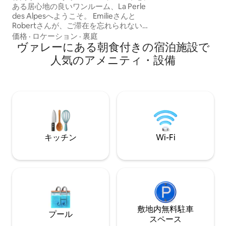
には？地元の名物料
ある居心地の良いワンルーム、La Perle
ンチックな隠れ家
des Alpesへようこそ。 Emilieさんと
Robertさんが、ご滞在を忘れられないも
のにするお手伝いをいたします。ご要望
価格
·
ロケーション
·
裏庭
に応じて、自家製の朝食、地元のおすす
ヴァレーにある朝食付きの宿泊施設で
め情報、ユニークな体験をご提供しま
人気のアメニティ・設備
す。 2名様に最適で、4名家族または2組
のカップルの短期滞在にも最適です。 冬
季：スキー、クロスカントリースキー、
スノーシュー。夏季：徒歩ハイキングや
サイクリングが可能。近くに店舗やレス
トランがあります。 ヴォーのアルプスを
本当に体験してください。
キッチン
Wi-Fi
敷地内無料駐⁠車
プール
ス⁠ペ⁠ー⁠ス