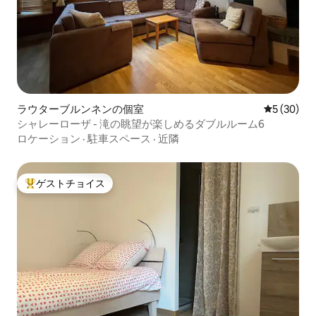
ラウターブルンネンの個室
レビュー3
5 (30)
シャレーローザ - 滝の眺望が楽しめるダブルルーム6
ロケーション
·
駐車スペース
·
近隣
ゲストチョイス
大好評のゲストチョイスです。