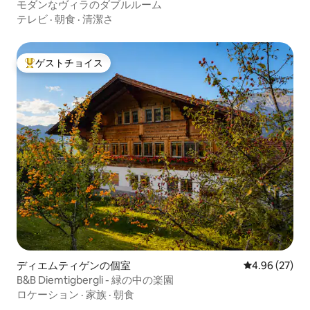
モダンなヴィラのダブルルーム
テレビ
·
朝食
·
清潔さ
ゲストチョイス
大好評のゲストチョイスです。
ディエムティゲンの個室
レビュー27件
4.96 (27)
B&B Diemtigbergli - 緑の中の楽園
ロケーション
·
家族
·
朝食