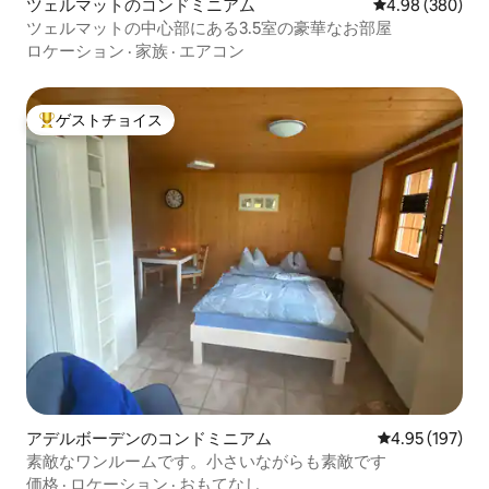
ツェルマットのコンドミニアム
レビュー380件
4.98 (380)
ツェルマットの中心部にある3.5室の豪華なお部屋
ロケーション
·
家族
·
エアコン
ゲストチョイス
大好評のゲストチョイスです。
アデルボーデンのコンドミニアム
レビュー197件
4.95 (197)
素敵なワンルームです。小さいながらも素敵です
価格
·
ロケーション
·
おもてなし