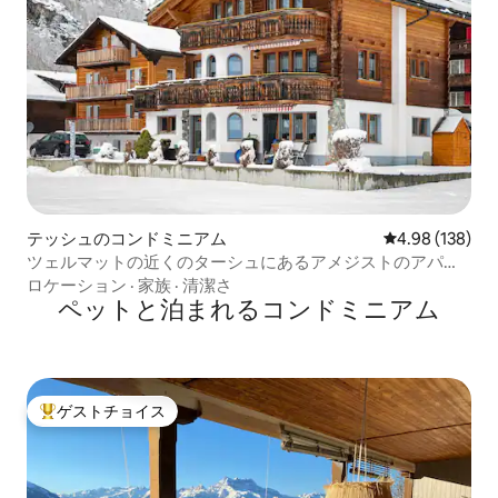
テッシュのコンドミニアム
レビュー138件
4.98 (138)
ツェルマットの近くのターシュにあるアメジストのアパー
ト
ロケーション
·
家族
·
清潔さ
ペットと泊まれるコンドミニアム
ゲストチョイス
大好評のゲストチョイスです。