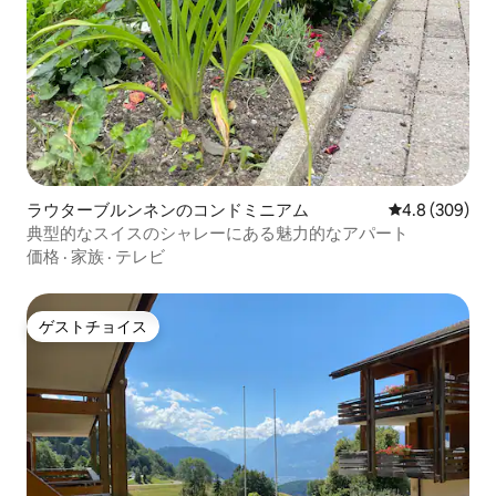
ラウターブルンネンのコンドミニアム
レビュー309
4.8 (309)
典型的なスイスのシャレーにある魅力的なアパート
価格
·
家族
·
テレビ
ゲストチョイス
ゲストチョイス