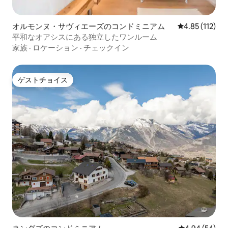
オルモンヌ・サヴィエーズのコンドミニアム
レビュー112
4.85 (112)
平和なオアシスにある独立したワンルーム
家族
·
ロケーション
·
チェックイン
ゲストチョイス
ゲストチョイス