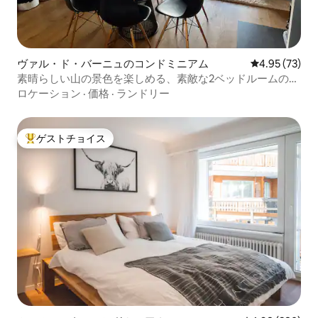
ヴァル・ド・バーニュのコンドミニアム
レビュー73件
4.95 (73)
素晴らしい山の景色を楽しめる、素敵な2ベッドルームのコ
ンドミニアム
ロケーション
·
価格
·
ランドリー
ゲストチョイス
大好評のゲストチョイスです。