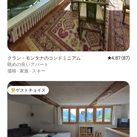
クラン・モンタナのコンドミニアム
レビュー87件
4.87 (87)
眺めの良いアパート
価格
·
家族
·
スキー
ゲストチョイス
大好評のゲストチョイスです。