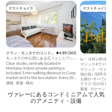
ゲストチョイス
ゲストチョイス
ゲストチョイス
ゲストチョイス
クラン・モンタナのコンド
レビュー343件、5つ星中4.89
4.89 (343)
ミニアム
モンタナの中心部にある広々としたワン
レ・コロンのコン
ルーム
Clear studio, centrally located in
マジック4ヴァレー
Montana. Indoor private parking is
1850 特大の眺め
マジック・ヴァル・デレン
included. 5 min walking distance to Coop
地の良い53平方メ
market and to the bus station. Every 20
も静か-すべての快適
minutes there is a free shuttle bus that
価格
·
家族
·
眺め
テラス-日の出＆日
will take you to one of the 3 gondolas.
加-卓球、ビリア
家族
·
ロケーショ
Montana funicular is nearby. The kitchen
ヴァレーにあるコンドミニアムで人気
たくさんのゲーム-
is well equipped. Quite place. You can
キーイン＆スキーアウト
のアメニティ・設備
use a common laundry and tumble-
屋：2台の超快適な
dryer its 1,60 CHF/hour.
組み合わせると、