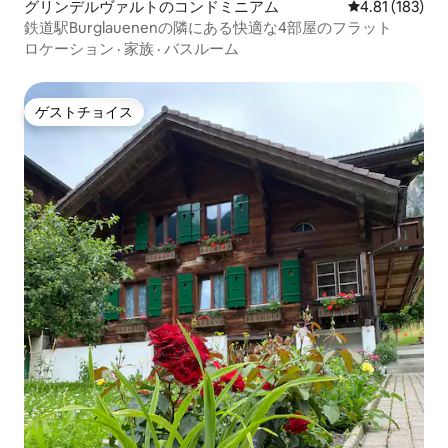
グリンデルヴァルトのコンドミニアム
レビュー183件
4.81 (183)
鉄道駅Burglauenenの隣にある快適な4部屋のフラット
ロケーション
·
家族
·
バスルーム
ゲストチョイス
ゲストチョイス