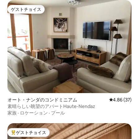
ゲストチョイス
ゲストチョイス
オート・ナンダのコンドミニアム
レビュー37件
4.86 (37)
素晴らしい眺望のアパートHaute-Nendaz
家族
·
ロケーション
·
プール
ゲストチョイス
大好評のゲストチョイスです。