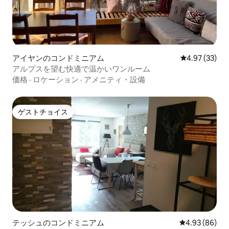
アイヤンのコンドミニアム
レビュー33件
4.97 (33)
アルプスを望む快適で温かいワンルーム
価格
·
ロケーション
·
アメニティ・設備
ゲストチョイス
ゲストチョイス
テッシュのコンドミニアム
レビュー86件
4.93 (86)