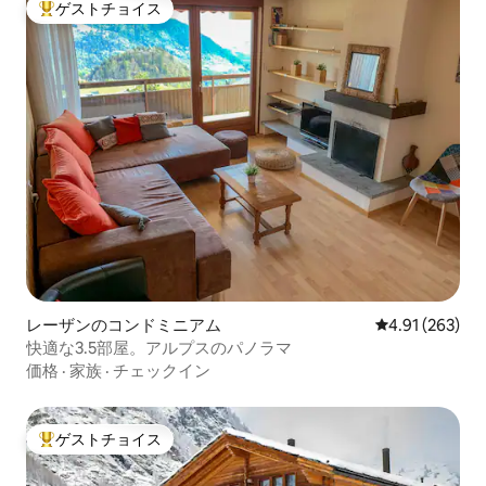
ゲストチョイス
大好評のゲストチョイスです。
レーザンのコンドミニアム
レビュー263件
4.91 (263)
快適な3.5部屋。アルプスのパノラマ
価格
·
家族
·
チェックイン
ゲストチョイス
大好評のゲストチョイスです。