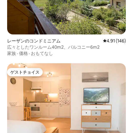
レーザンのコンドミニアム
レビュー146件
4.91 (146)
広々としたワンルーム40m2、バルコニー6m2
家族
·
価格
·
おもてなし
ゲストチョイス
ゲストチョイス