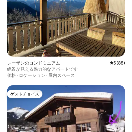
レーザンのコンドミニアム
レビュー8
5 (88)
絶景が見える魅力的なアパートです
価格
·
ロケーション
·
屋内スペース
ゲストチョイス
ゲストチョイス