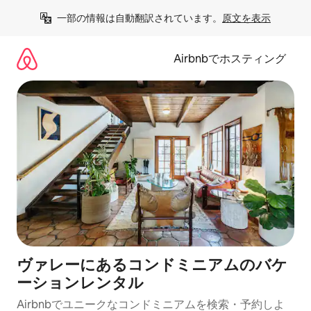
コ
一部の情報は自動翻訳されています。
原文を表示
ン
テ
ン
Airbnbでホスティング
ツ
に
ス
キ
ッ
プ
ヴァレーにあるコンドミニアムのバケ
ーションレンタル
Airbnbでユニークなコンドミニアムを検索・予約しよ