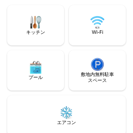
ズベッド（180x2
ビングにはとても
（160 x 200
団と高品質の寝具。 ティヨン - シオン
グランディセンス -
ット
キッチン
Wi-Fi
敷地内無料駐⁠車
プール
ス⁠ペ⁠ー⁠ス
エアコン