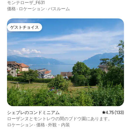
モンテローザ_F631
価格
·
ロケーション
·
バスルーム
ゲストチョイス
ゲストチョイス
シェブレのコンドミニアム
レビュー133
4.75 (133)
ローザンヌとモントレウの間のブドウ園にあります。
ロケーション
·
価格
·
外観・内装