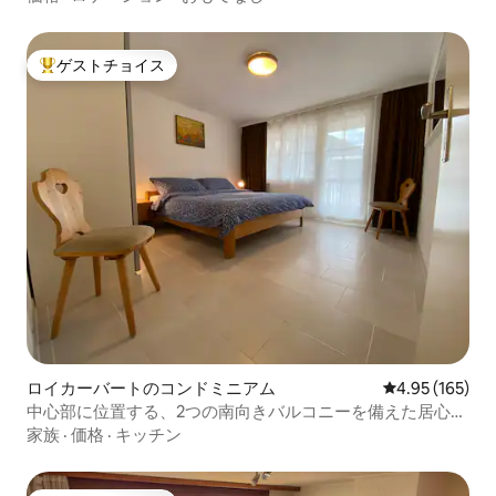
ゲストチョイス
大好評のゲストチョイスです。
ロイカーバートのコンドミニアム
レビュー165件
4.95 (165)
中心部に位置する、2つの南向きバルコニーを備えた居心地
の良いアパート
家族
·
価格
·
キッチン