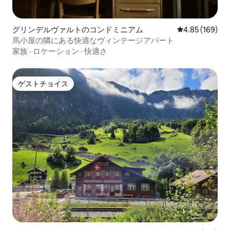
グリンデルヴァルトのコンドミニアム
レビュー169件
4.85 (169)
馬小屋の隣にある快適なヴィンテージアパート
家族
·
ロケーション
·
快適さ
ゲストチョイス
ゲストチョイス