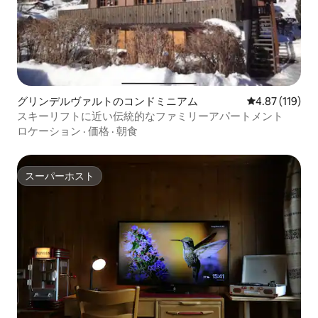
グリンデルヴァルトのコンドミニアム
レビュー119件
4.87 (119)
スキーリフトに近い伝統的なファミリーアパートメント
ロケーション
·
価格
·
朝食
スーパーホスト
スーパーホスト