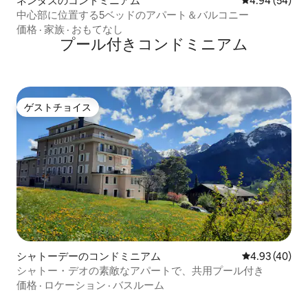
ネンダズのコンドミニアム
レビュー54件
4.94 (54)
中心部に位置する5ベッドのアパート＆バルコニー
価格
·
家族
·
おもてなし
プール付きコンドミニアム
ゲストチョイス
ゲストチョイス
シャトーデーのコンドミニアム
レビュー40件
4.93 (40)
シャトー・デオの素敵なアパートで、共用プール付き
価格
·
ロケーション
·
バスルーム