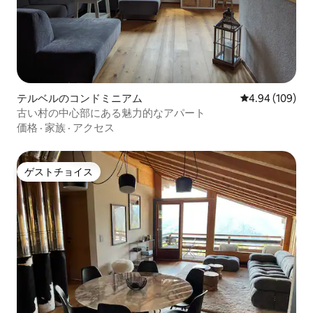
テルベルのコンドミニアム
レビュー109件
4.94 (109)
古い村の中心部にある魅力的なアパート
価格
·
家族
·
アクセス
ゲストチョイス
ゲストチョイス