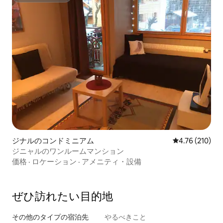
ジナルのコンドミニアム
レビュー210件
4.76 (210)
ジニャルのワンルームマンション
価格
·
ロケーション
·
アメニティ・設備
ぜひ訪⁠れ⁠た⁠い目⁠的⁠地
その他のタ⁠イ⁠プ⁠の宿⁠泊⁠先
やるべきこと