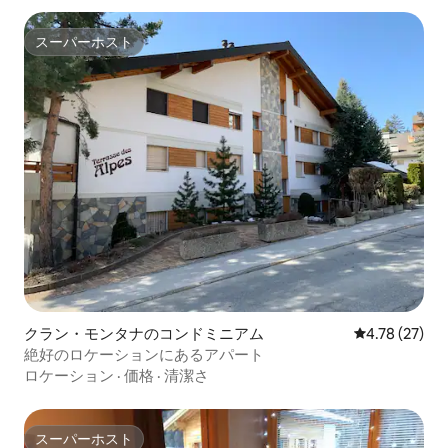
スーパーホスト
スーパーホスト
クラン・モンタナのコンドミニアム
レビュー27件
4.78 (27)
絶好のロケーションにあるアパート
ロケーション
·
価格
·
清潔さ
スーパーホスト
スーパーホスト