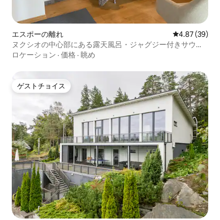
エスポーの離れ
レビュー39件
4.87 (39)
ヌクシオの中心部にある露天風呂・ジャグジー付きサウナ
コテージ
ロケーション
·
価格
·
眺め
ゲストチョイス
ゲストチョイス