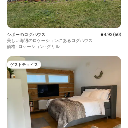
シポーのログハウス
レビュー60件
4.92 (60)
美しい海辺のロケーションにあるログハウス
価格
·
ロケーション
·
グリル
ゲストチョイス
ゲストチョイス