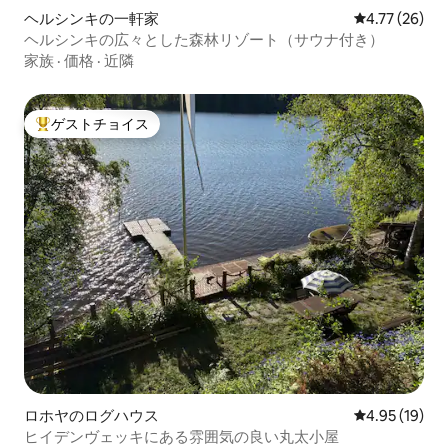
ヘルシンキの一軒家
レビュー26件
4.77 (26)
ヘルシンキの広々とした森林リゾート（サウナ付き）
家族
·
価格
·
近隣
ゲストチョイス
大好評のゲストチョイスです。
ロホヤのログハウス
レビュー19件
4.95 (19)
ヒイデンヴェッキにある雰囲気の良い丸太小屋