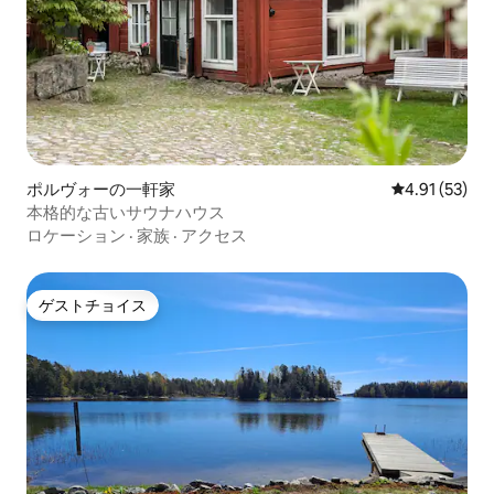
ポルヴォーの一軒家
レビュー53件
4.91 (53)
本格的な古いサウナハウス
ロケーション
·
家族
·
アクセス
ゲストチョイス
ゲストチョイス