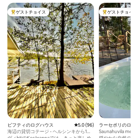
ゲストチョイス
ゲストチョイス
大好評のゲストチョイスです。
大好評のゲストチ
ビフティのログハウス
レビュー96件、5つ星中5.0
5.0 (96)
ラーセポリのログ
海辺の貸切コテージ - ヘルシンキから1時
Saunahuvila merenr
間
Keloranta
ヴィhtiのKesärannaでは、きっと楽しめ
穏やかな自然の中