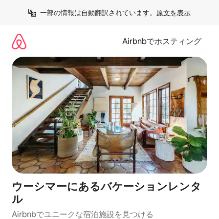
コ
一部の情報は自動翻訳されています。
原文を表示
ン
テ
ン
Airbnbでホスティング
ツ
に
ス
キ
ッ
プ
ウーシマーにあるバケーションレンタ
ル
Airbnbでユニークな宿泊施設を見つける