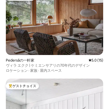
Pedersåの一軒家
レビュー15
5.0 (15)
ヴィラ エクク | ケミエンサアリの70年代のデザイン
ロケーション
·
家族
·
屋内スペース
ゲストチョイス
大好評のゲストチョイスです。