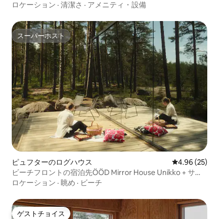
ロケーション
·
清潔さ
·
アメニティ・設備
スーパーホスト
スーパーホスト
ピュフターのログハウス
レビュー25件
4.96 (25)
ビーチフロントの宿泊先ÖÖD Mirror House Unikko + サウ
ナ
ロケーション
·
眺め
·
ビーチ
ゲストチョイス
ゲストチョイス