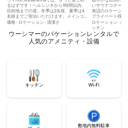
るはずです！ヘルシンキから1時間以内、
いサウナコテージ
目的地までの道。冬季は2名様、夏季は4
海辺のロケーショ
名様までご宿泊いただけます。メインコ
プライベート桟橋
テージ（45m2）は通年利用可能です。夏
にある2人用のダブ
価格
·
ロケーション
·
清潔さ
ロケーション
·
露
季にはソファベッド付きのゲストハウス
ニングエリアはあ
ッチン
（12平方メートル）をご利用いただけま
ウーシマーのバケーションレンタルで
スとガラス張りの
す。メインコテージは海岸に面してお
ングテーブルがあ
人気のアメニティ・設備
り、専用の桟橋からヒイデンヴェテ湖に
あります。 ホットタブは1回の滞在につき
泳ぎに行くことができます。コテージの
180ユーロの追加
近くにVarikkaanビーチがあります。コテ
す スタンドアップ
ージの設備：バスルームには炊き込み式
在につき50ユー
のトイレと洗濯機があります。サウナに
ただけます 滞在1
は高速の木材ストーブがあり、コテージ
加料金で手漕ぎボ
には温水が流れています。キッチンに
ます
は、オーブン、IHコンロ、食洗機などが
キッチン
Wi-Fi
備わっています。冷房機能付き空気源熱
ポンプ。
敷地内無料駐⁠車