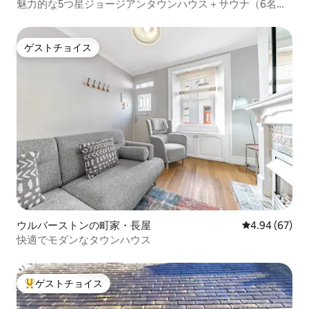
魅力的な5つ星ジョージアンタウンハウス＋サウナ（6名様
用）
ゲストチョイス
ゲストチョイス
ウルバーストンの町家・長屋
レビュー67件
4.94 (67)
快適でモダンなタウンハウス
ゲストチョイス
大好評のゲストチョイスです。