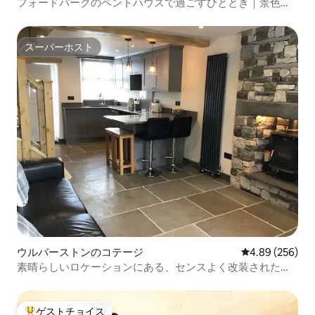
フォードパークのペントハウスで過ごすひととき｜景色と
ゲート付き駐車場
スーパーホスト
スーパーホスト
ウルバーストンのコテージ
レビュー256件
4.89 (256)
素晴らしいロケーションにある、センスよく改装されたコ
テージ
ゲストチョイス