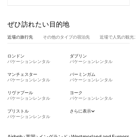
ぜひ訪⁠れ⁠た⁠い目⁠的⁠地
近場の旅行先
その他のタ⁠イ⁠プ⁠の宿⁠泊⁠先
近場で人気の観光
ロンドン
ダブリン
バケーションレンタル
バケーションレンタル
マンチェスター
バーミンガム
バケーションレンタル
バケーションレンタル
リヴァプール
ヨーク
バケーションレンタル
バケーションレンタル
ブリストル
さらに表示
バケーションレンタル
Airbnb
英国
イングランド
Westmorland and Furness