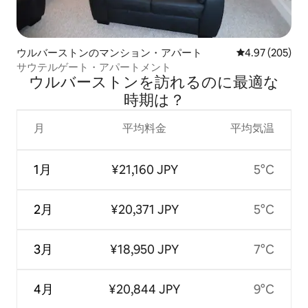
ウルバーストンのマンション・アパート
レビュー205件
4.97 (205)
サウテルゲート・アパートメント
ウルバーストンを訪⁠れ⁠るの⁠に最⁠適⁠な
時⁠期⁠は⁠？
月
平均料金
平均気温
1月
¥21,160 JPY
5°C
2月
¥20,371 JPY
5°C
3月
¥18,950 JPY
7°C
4月
¥20,844 JPY
9°C