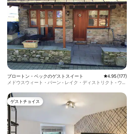
ブロートン・ベックのゲストスイート
レビュー177件
4.95 (177)
メドウスウィート・バーン - レイク・ディストリクト - ウル
ヴァーストン
ゲストチョイス
ゲストチョイス