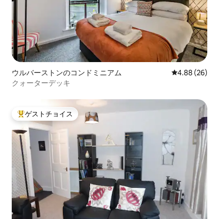
ウルバーストンのコンドミニアム
レビュー26件
4.88 (26)
クォーターデッキ
ゲストチョイス
大好評のゲストチョイスです。