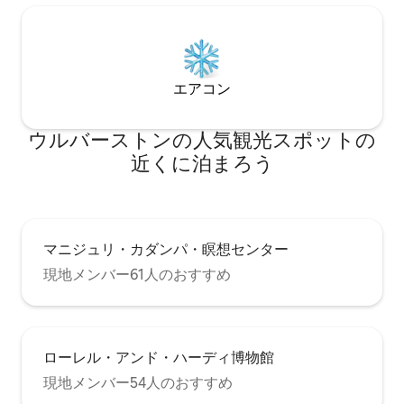
め情報については、以下の「ロケーショ
ン」セクションをご覧ください。レスト
ランやパブはすぐに予約がいっぱいにな
りますので、がっかりしないように事前
に予約してください。 駐車場は、車から
エアコン
荷を降ろすのに1時間の路上駐車場か、家
から徒歩わずか数分のところにある、24
時間でわずか1ポンドの地元の安全な駐車
ウルバーストンの人気観光スポットの
場（ストックブリッジレーン駐車場）の
近くに泊まろう
いずれかです。
マニジュリ・カダンパ・瞑想センター
現地メンバー61人のおすすめ
ローレル・アンド・ハーディ博物館
現地メンバー54人のおすすめ