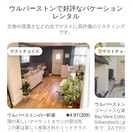
ウルバーストンで好評なバケーション
レンタル
立地や清潔さなどの点でゲストに高評価のリスティング
です。
ゲストチョイス
ゲストチョイス
ゲストチョイス
大好評のゲストチ
ウルバーストンの
ゴージャスな家、
ウルバーストンの一軒家
レビュー209件、5つ星中4.97
4.97 (209)
い景色
Bay View Cot
湖の美しいマーケットタウンの宿泊先
(Ulverston)
この家は新しく改装されたミッドテラス
先で、2人でのロ