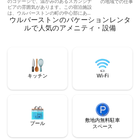
のコテージで、温かみのあるスカンジナ
の地域での仕事、
ビアの雰囲気があります。この宿泊施設
で、Wi-Fiも素晴らしい
は、ウルバーストンの町の中心部にあ
も平和で、道路の
ウルバーストンのバケーションレンタ
り、パブやレストランからはすぐ近くで
ずりがたくさん聞
すが、喧騒からは十分離れています。 家
く、パノラマビュー
ルで人気のアメニティ・設備
に入ると、オープンプランのダイニング
中心部に非常に近
ルームとラウンジがあり、素敵な薪スト
関があるので、到
ーブが備わっています。キッチンから家
対応していただけ
の裏手にアクセスできます。裏手には小
場もあります。 お部屋をピカピカに保つ
さな庭と、自転車を安全に保管できる食
ために、プロの清
器棚があります。 2階には、1つ目の部屋
います。 ホテル
と2つ目の部屋にキングサイズのベッドと
です！
ダブルベッドがそれぞれある、同じ大き
キッチン
Wi-Fi
さの部屋が2つあります。3つ目の部屋に
はシングルベッドとオフィススペースが
ありますが、追加のベビーベッド/トラベ
ルベッドを置くのに十分な広さがあり、
広々としたバスルームは踊り場の端にあ
ります。 この家では、行儀の良いペット
を1匹連れてくることができます。その他
のご要望はお問い合わせください。 ご滞
敷地内無料駐⁠車
プール
在をもう少し楽しんでいただくために、
ス⁠ペ⁠ー⁠ス
ご到着時に人間と犬の両方にご褒美をご
用意します。 周辺エリアの詳細とおすす