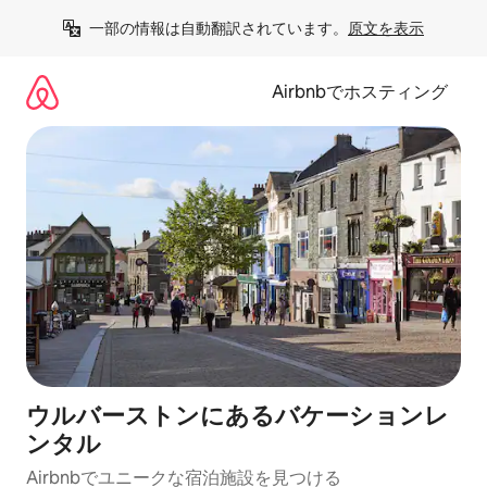
コ
一部の情報は自動翻訳されています。
原文を表示
ン
テ
ン
Airbnbでホスティング
ツ
に
ス
キ
ッ
プ
ウルバーストンにあるバケーションレ
ンタル
Airbnbでユニークな宿泊施設を見つける