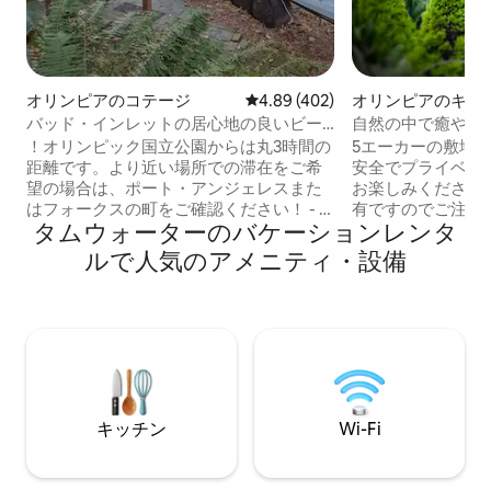
オリンピアのコテージ
レビュー402件、5つ星中4.89
4.89 (402)
オリンピアのキャ
カー・RV
バッド・インレットの居心地の良いビー
自然の中で癒やさ
チコテージ—ペットOK！
！オリンピック国立公園からは丸3時間の
5エーカーの敷地
距離です。より近い場所での滞在をご希
安全でプライベート
望の場合は、ポート・アンジェレスまた
お楽しみください。 敷地はオーナー
はフォークスの町をご確認ください！ - -
有ですのでご注意ください
タムウォーターのバケーションレンタ
- お家は穏やかなウォーターフロントにあ
えた広々としたリ
り、必要なものがすべて揃っています。
バスルーム、新し
ルで人気のアメニティ・設備
野生動物を観察してリラックスしましょ
フォーム・マット
う。27段の階段が下に続いています。静
サイズ・ベッドを
かな隠れ家です。 食料品店、パブ、レス
ル、椅子、プロパ
トランから3マイル。オリンピック国立公
のある屋根付きの
園のダウンタウンまで車で15分。Hwy 101
エリアをお楽しみ
の近く。年間を通じて日割りおよび週割
理用グレートのあ
りでご利用いただけます。長期滞在は、
のファイヤーリン
レイバー・デーとメモリアル・デーの間
がら、星空や野生
キッチン
Wi-Fi
にご利用いただけます。 犬とお子様の同
い。 リラック
伴可。