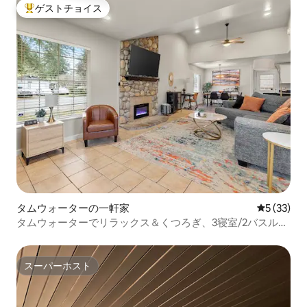
ゲストチョイス
大好評のゲストチョイスです。
タムウォーターの一軒家
レビュー3
5 (33)
タムウォーターでリラックス＆くつろぎ、3寝室/2バスルー
ム、無料駐車場
スーパーホスト
スーパーホスト