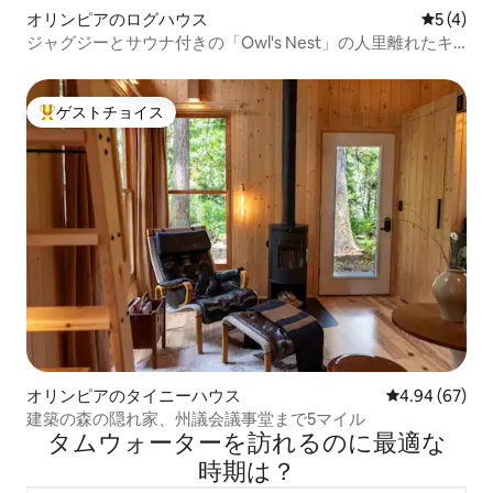
オリンピアのログハウス
レビュー
5 (4)
ジャグジーとサウナ付きの「Owl's Nest」の人里離れたキ
ャビン
ゲストチョイス
大好評のゲストチョイスです。
オリンピアのタイニーハウス
レビュー67件
4.94 (67)
建築の森の隠れ家、州議会議事堂まで5マイル
タムウォーターを訪⁠れ⁠るの⁠に最⁠適⁠な
時⁠期⁠は⁠？