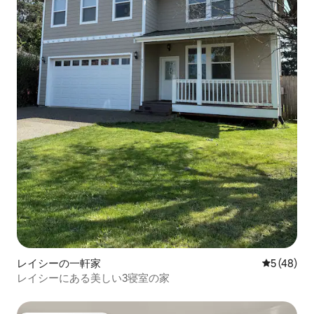
レイシーの一軒家
レビュー4
5 (48)
レイシーにある美しい3寝室の家