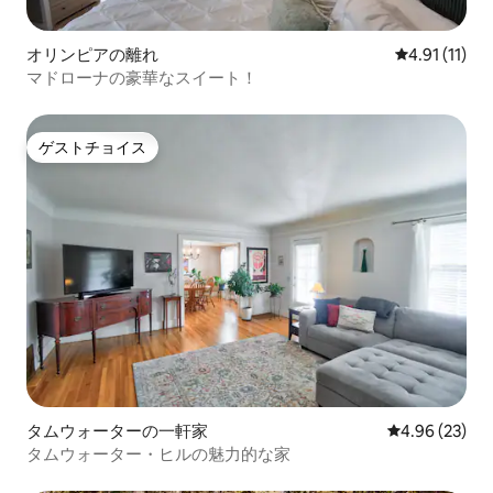
オリンピアの離れ
レビュー11件
4.91 (11)
マドローナの豪華なスイート！
ゲストチョイス
ゲストチョイス
タムウォーターの一軒家
レビュー23件
4.96 (23)
タムウォーター・ヒルの魅力的な家