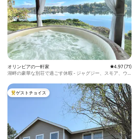
オリンピアの一軒家
レビュー71件
4.97 (71)
湖畔の豪華な別荘で過ごす休暇 - ジャグジー、スモア、ウ
ォータースポーツ
ゲストチョイス
大好評のゲストチョイスです。