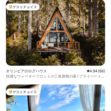
ゲストチョイス
大好評のゲストチョイスです。
オリンピアのログハウス
レビュー66件
4.94 (66)
快適なウォーターフロントの三角屋根の家 | プライベートビ
ーチ | ペットOK
ゲストチョイス
大好評のゲストチョイスです。