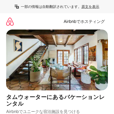
コ
一部の情報は自動翻訳されています。
原文を表示
ン
テ
ン
Airbnbでホスティング
ツ
に
ス
キ
ッ
プ
タムウォーターにあるバケーションレ
ンタル
Airbnbでユニークな宿泊施設を見つける