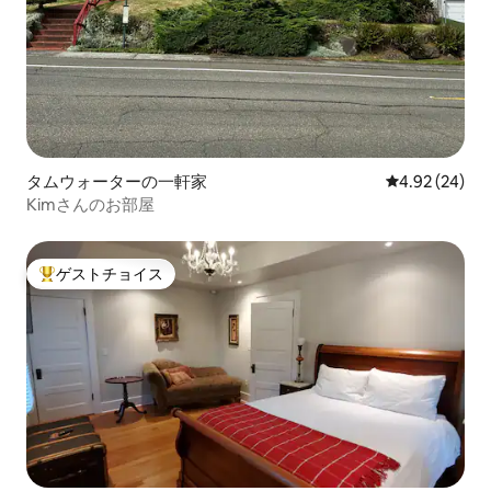
タムウォーターの一軒家
レビュー24件
4.92 (24)
Kimさんのお部屋
ゲストチョイス
大好評のゲストチョイスです。