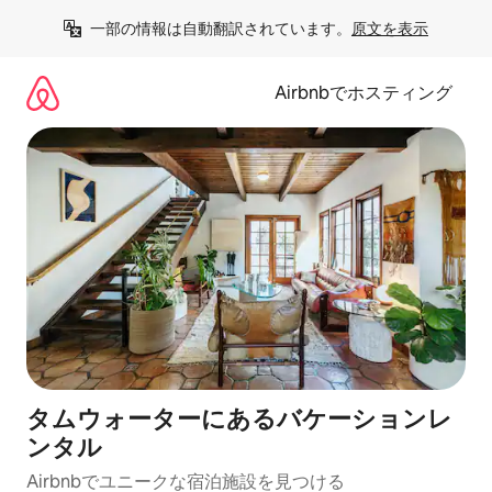
コ
一部の情報は自動翻訳されています。
原文を表示
ン
テ
ン
Airbnbでホスティング
ツ
に
ス
キ
ッ
プ
タムウォーターにあるバケーションレ
ンタル
Airbnbでユニークな宿泊施設を見つける