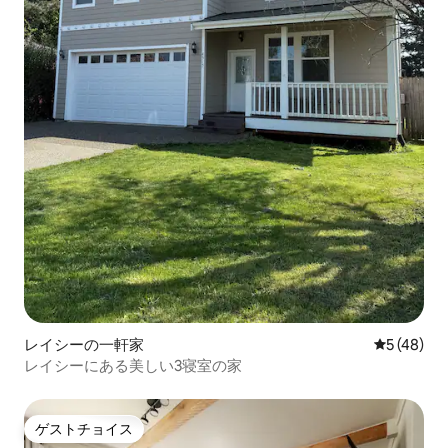
レイシーの一軒家
レビュー4
5 (48)
レイシーにある美しい3寝室の家
ゲストチョイス
ゲストチョイス