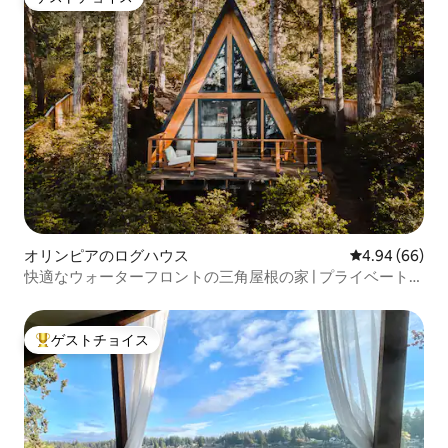
ゲストチョイス
オリンピアのログハウス
レビュー66件
4.94 (66)
快適なウォーターフロントの三角屋根の家 | プライベートビ
ーチ | ペットOK
ゲストチョイス
大好評のゲストチョイスです。