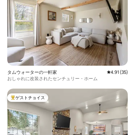
タムウォーターの一軒家
レビュー35件
4.91 (35)
おしゃれに改装されたセンチュリー・ホーム
ゲストチョイス
大好評のゲストチョイスです。