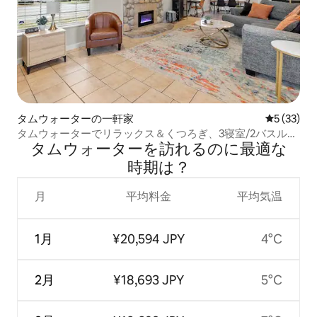
タムウォーターの一軒家
レビュー3
5 (33)
タムウォーターでリラックス＆くつろぎ、3寝室/2バスルー
タムウォーターを訪⁠れ⁠るの⁠に最⁠適⁠な
ム、無料駐車場
時⁠期⁠は⁠？
月
平均料金
平均気温
1月
¥20,594 JPY
4°C
2月
¥18,693 JPY
5°C