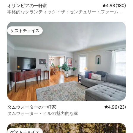
オリンピアの一軒家
レビュー180件
4.93 (180)
本格的なクランティック・ザ・センチュリー・ファームハ
ウス・デライト！
ゲストチョイス
ゲストチョイス
タムウォーターの一軒家
レビュー23件
4.96 (23)
タムウォーター・ヒルの魅力的な家
ゲストチョイス