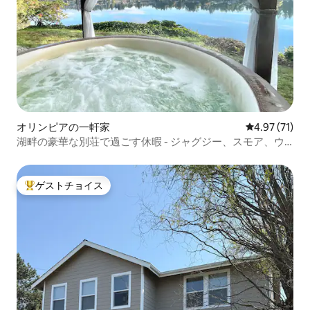
オリンピアの一軒家
レビュー71件
4.97 (71)
湖畔の豪華な別荘で過ごす休暇 - ジャグジー、スモア、ウ
ォータースポーツ
ゲストチョイス
大好評のゲストチョイスです。