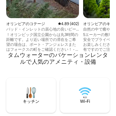
オリンピアのコテージ
レビュー402件、5つ星中4.89
4.89 (402)
オリンピアのキャ
カー・RV
バッド・インレットの居心地の良いビー
自然の中で癒やさ
チコテージ—ペットOK！
！オリンピック国立公園からは丸3時間の
5エーカーの敷地
距離です。より近い場所での滞在をご希
安全でプライベート
望の場合は、ポート・アンジェレスまた
お楽しみください。 敷地はオーナー
はフォークスの町をご確認ください！ - -
有ですのでご注意ください
タムウォーターのバケーションレンタ
- お家は穏やかなウォーターフロントにあ
えた広々としたリ
り、必要なものがすべて揃っています。
バスルーム、新し
ルで人気のアメニティ・設備
野生動物を観察してリラックスしましょ
フォーム・マット
う。27段の階段が下に続いています。静
サイズ・ベッドを
かな隠れ家です。 食料品店、パブ、レス
ル、椅子、プロパ
トランから3マイル。オリンピック国立公
のある屋根付きの
園のダウンタウンまで車で15分。Hwy 101
エリアをお楽しみ
の近く。年間を通じて日割りおよび週割
理用グレートのあ
りでご利用いただけます。長期滞在は、
のファイヤーリン
レイバー・デーとメモリアル・デーの間
がら、星空や野生
キッチン
Wi-Fi
にご利用いただけます。 犬とお子様の同
い。 リラック
伴可。