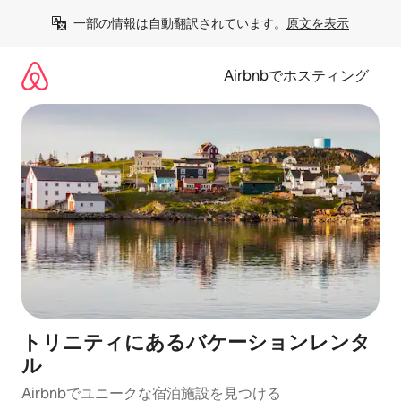
コ
一部の情報は自動翻訳されています。
原文を表示
ン
テ
ン
Airbnbでホスティング
ツ
に
ス
キ
ッ
プ
トリニティにあるバケーションレンタ
ル
Airbnbでユニークな宿泊施設を見つける