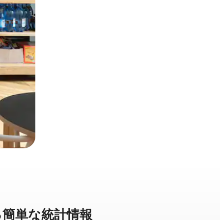
⁠単⁠な統⁠計⁠情⁠報