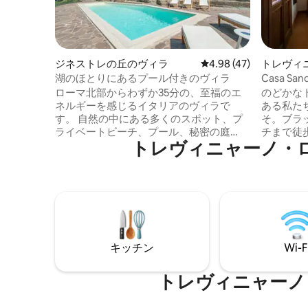
ジネストレの丘のヴィラ
レビュー47件、5つ星中
4.98 (47)
トレヴィ
のマンシ
湖のほとりにあるプール付きのヴィラ
Casa 
なアパー
ローマ北部からわずか35分の、至福のエ
のどかな
ネルギーを感じるイタリアのヴィラで
ある私た
す。 自然の中にある多くのスポット、プ
そ。ブラ
ライベートビーチ、プール、秘密の庭
チまで徒
トレヴィニャーノ・
園、大理石のテーブル、景色の良いパテ
クゼーシ
ィオ、テラスがあります。冬は田舎の雰
探しの方に最適です。 
囲気でとても素敵で、リラックスして創
情を込め
造的なひらめきを得ることができます。
階建ての
家の中からの眺めは素晴らしいです。Wi-
みいただ
Fiは低速で、ホットスポットが利用可能で
わずか1
す。また、法律により、お一人様1日あた
ノは、趣
り1ユーロの観光税が請求されますのでご
元料理を
キッチン
Wi-F
了承ください。電動自転車を借りて、ツ
たくさん
アーに出かけるのもおすすめです。
トレヴィニャーノ