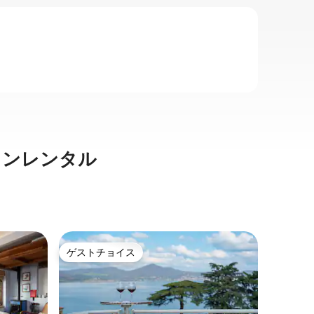
ョンレンタル
トレヴィ
ゲストチョイス
ゲス
ゲストチョイス
大好評
の一軒家
湖の上の
トレヴィ
い側の美
さな家へ