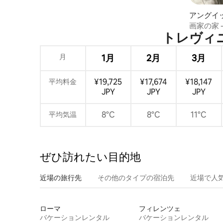
アングイ
ィアのマ
画家の家 
トレヴィニャ
月
1月
2月
3月
¥19,725
¥17,674
¥18,147
平均料金
JPY
JPY
JPY
8°C
8°C
11°C
平均気温
ぜひ訪⁠れ⁠た⁠い目⁠的⁠地
近場の旅行先
その他のタ⁠イ⁠プ⁠の宿⁠泊⁠先
近場で人
ローマ
フィレンツェ
バケーションレンタル
バケーションレンタル