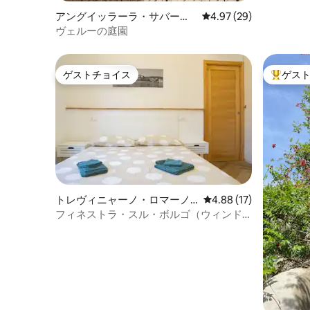
アングイッラーラ・サバーツ
レビュー29件、5つ星中
4.97 (29)
ィアの一軒家
ヴェルーの庭園
ゲストチョイス
ゲス
ゲストチョイス
大好評の
トレヴィニャーノ・ロマーノ
レビュー17件、5つ星中
4.88 (17)
のコンドミニアム
フィネストラ・スル・ボルゴ（ウィンド
ウ・オン・ザ・ハムレット）