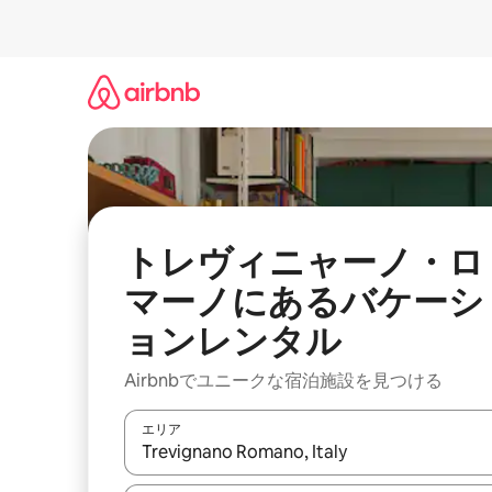
コ
ン
テ
ン
ツ
に
ス
キ
ッ
プ
トレヴィニャーノ・ロ
マーノにあるバケーシ
ョンレンタル
Airbnbでユニークな宿泊施設を見つける
エリア
検索結果が表示されたら、上下の矢印キーを使っ