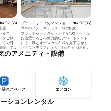
自然を求
す。レス
り、設備
ることも
ドは、最
レビュー33件、5つ星中4.97つ星の平均評価
4.97 (33)
ブラッチャーノのマンショ
レビュー36件、5つ星
4.97 (36)
レには、
ン・アパート
小屋
湖畔のパノラマテラス｜城の眺め
ンドルが
います
ブラッチャーノ湖からわずか100メートル
クスでき
ムをご覧
に位置するこの魅力的なアパートメント
忘れられ
ころで目
には、湖とオデスカルキ城を見下ろせる
に！
想像して
パノラマテラスがあり、1日のあらゆる瞬
気のアメニティ・設備
このアパ
間を彩る、貴重な景色を楽しめます。 明
ップルに
るく、丹念にデザインされたインテリア
、湖の息
が、エレガントでリラックスした雰囲気
ッチン、
を演出します。湖を見下ろす特徴的な丸
きの居心
い窓が備わった寝室は、滞在を心温ま
い。エア
る、真に思い出深いものにしてくれるユ
り、どの
ニークなディテールです。 コンドミニア
ます。今
ムの庭内に専用駐車場があります。
⁠車ス⁠ペ⁠ー⁠ス
エアコン
ない体験
ケーションレンタル