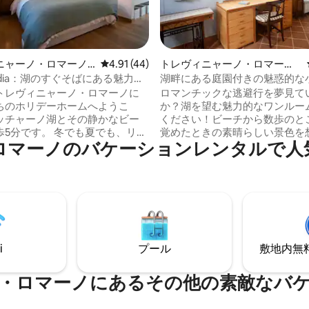
4.98つ星の平均評価
ニャーノ・ロマーノ
レビュー44件、5つ星中4.91つ星の平均評価
4.91 (44)
トレヴィニャーノ・ロマーノ
ョン・アパート
の別荘
Sandia：湖のすぐそばにある魅力的
湖畔にある庭園付きの魅惑的な
ト
トレヴィニャーノ・ロマーノに
ロマンチックな逃避行を夢見て
ちのホリデーホームへようこ
か？湖を望む魅力的なワンルー
ッチャーノ湖とその静かなビー
ください！ビーチから数歩のと
歩5分です。 冬でも夏でも、リラ
覚めたときの素晴らしい景色を
ロマーノのバケーションレンタルで人
ョン、自然、本格的な料理をお
みてください。最近改装された
Casa Sandiaは、愛
ートは、リラックスを求めるカ
て改装されたスタイリッシュな2
最適です。絶好のロケーション
アパートで、4名様が快適にお休
をのむような眺め、独立したキ
けます。 ローマ中心部から車で
モダンなバスルーム、専用庭付
時間のトレヴィニャーノ・ロマー
地の良い空間をお楽しみくださ
のある石畳の旧市街にある、地
コン、薪ストーブ、テレビがあ
楽しめるレストランやカフェが
季節も快適にお過ごしいただけ
i
プール
敷地内無料駐
ある、豪華で歴史的な村です。
すぐご予約ください。忘れられ
をお楽しみください。
・ロマーノにあるその他の素敵なバ