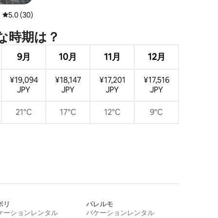
レビュー30件、5つ星中5.0つ星の平均評価
5.0 (30)
時⁠期⁠は⁠？
9月
10月
11月
12月
¥19,094
¥18,147
¥17,201
¥17,516
JPY
JPY
JPY
JPY
21°C
17°C
12°C
9°C
ポリ
パレルモ
ケーションレンタル
バケーションレンタル