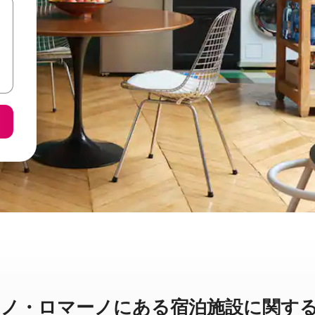
マーノに⁠あ⁠る宿⁠泊⁠施⁠設⁠に関⁠す⁠る簡