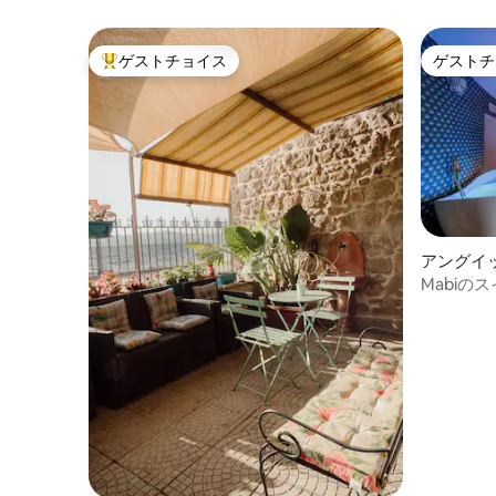
ゲストチョイス
ゲストチ
大好評のゲストチョイスです。
ゲストチ
アングイ
ィアのマ
Mabiの