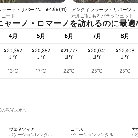
ッラーラ・サバーツ
レビュー41件、5つ星中4.95つ星の平均評価
4.95 (41)
アングイッラーラ・サバーツィ
ンション・アパート
アの一軒家
- ニード
ボルゴ1にあるパラッツェット
ーノ・ロマーノを訪⁠れ⁠るの⁠に最⁠適⁠な
4月
5月
6月
7月
8月
¥20,357
¥20,357
¥21,777
¥20,041
¥22,408
JPY
JPY
JPY
JPY
JPY
13°C
17°C
22°C
25°C
25°C
気の観光スポット
ヴェネツィア
ニース
ナ
バケーションレンタル
バケーションレンタル
バ