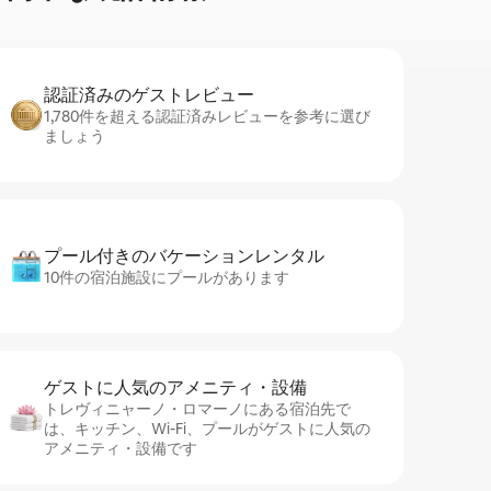
認証済みのゲ⁠ス⁠ト⁠レ⁠ビ⁠ュ⁠ー
1,780件を超える認証済みレビューを参考に選び
ましょう
プール付きのバ⁠ケ⁠ー⁠シ⁠ョ⁠ンレ⁠ン⁠タ⁠ル
10件の宿泊施設にプールがあります
ゲストに人⁠気⁠のア⁠メ⁠ニ⁠テ⁠ィ・設⁠備
トレヴィニャーノ・ロマーノにある宿泊先で
は、キッチン、Wi-Fi、プールがゲストに人気の
アメニティ・設備です