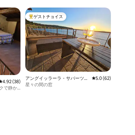
ゲストチョイス
大好評のゲストチョイスです。
アングイッラーラ・サバーツィ
レビュー62件、5つ星
5.0 (62)
レビュー38件、5つ星中4.92つ星の平均評価
4.92 (38)
アのマンション・アパート
星々の間の窓