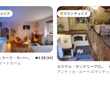
ョイス
ゲストチョイス
ョイス
大好評のゲストチョイスです。
ッラーラ・サバーツ
レビュー44件、5つ星中4.98つ星の平均評価
4.98 (44)
ンション・アパート
スイートホーム
カステル・サンテリーアの一
軒家
アンティカ・ルーペ ロマンチックで静か
な邸宅