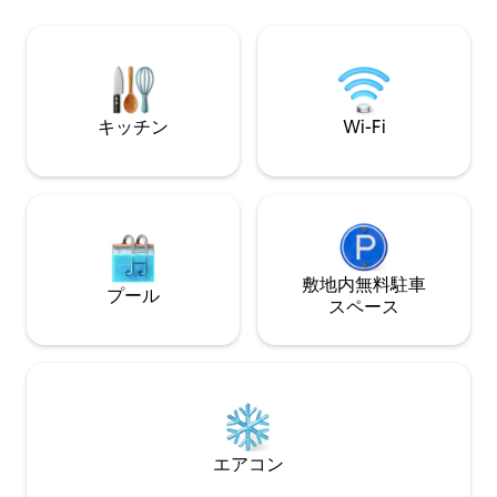
ークな立地で、どこへでも行きやすいで
ができます。 そ
す！フラットは2つの広い部屋で構成され
た雰囲気は、この
ており、リビングにはクイーンサイズの
い滞在に最適なも
ソファベッド、50年代風のダイニングテ
ーブル、新しく設備の整ったキッチンが
あります。 寝室にはキングサイズのベッ
キッチン
Wi-Fi
ド1台、ダブルワードローブ1台、シンプ
ルな書斎デスク1台があります。 バスルー
ムは寝室にあるので、ご家族であればご
友人であれば、アパートをシェアする方
がはるかに簡単です。 アパートは2階にあ
り、エレベーターはありません。 バスル
ームとキッチンを備えた2部屋のアパート
でホスティングされます。 新しい人と出
敷地内無料駐⁠車
プール
会うのはいつも楽しみです。ゲストが情
ス⁠ペ⁠ー⁠ス
報やサポートを必要とするときはいつで
もメッセージで連絡が取れます。私の街
を散策するのをお手伝いさせていただき
ます。 アパートはモンティ地区の中心部
にあり、多くのレストラン、トレンディ
なショップ、職人の店が立ち並ぶローマ
の人々が集う場所です。 通りと路地は古
エアコン
代ローマの人々が住んでいたサブララと
呼ばれる場所です。 アパートから数分の