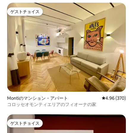
ゲストチョイス
ゲストチョイス
Montiのマンション・アパート
レビュー370件
4.96 (370)
コロッセオモンティエリアのフィオーナの家
ゲストチョイス
ゲストチョイス