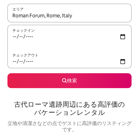
エリア
検索結果が表示されたら、上下の矢印キーを使って移動するか、
チェックイン
チェックアウト
検索
古代ローマ遺跡⁠周⁠辺⁠に⁠あ⁠る高⁠評⁠価⁠の
バ⁠ケ⁠ー⁠シ⁠ョ⁠ン⁠レ⁠ン⁠タ⁠ル
立地や清潔さなどの点でゲストに高評価のリスティング
です。