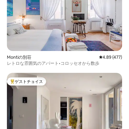
Montiの別荘
レビュー477件
4.89 (477)
レトロな雰囲気のアパート•コロッセオから数歩
ゲストチョイス
大好評のゲストチョイスです。