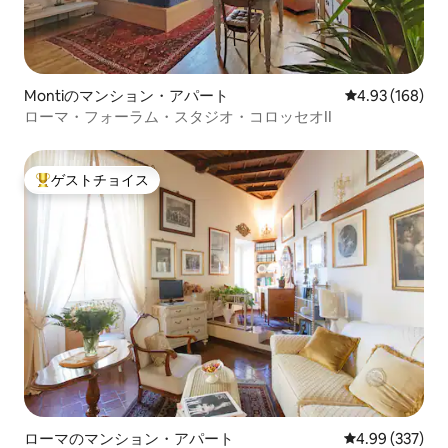
Montiのマンション・アパート
レビュー168件
4.93 (168)
ローマ・フォーラム・スタジオ・コロッセオII
ゲストチョイス
大好評のゲストチョイスです。
ローマのマンション・アパート
レビュー337件
4.99 (337)