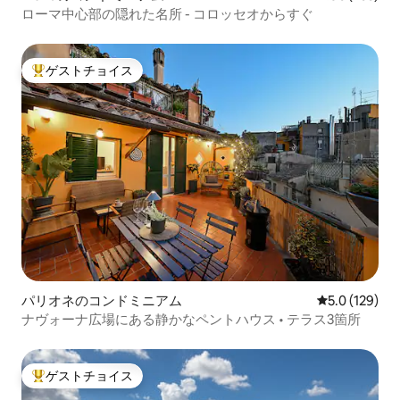
ローマ中心部の隠れた名所 - コロッセオからすぐ
ゲストチョイス
大好評のゲストチョイスです。
パリオネのコンドミニアム
レビュー129
5.0 (129)
ナヴォーナ広場にある静かなペントハウス • テラス3箇所
ゲストチョイス
大好評のゲストチョイスです。