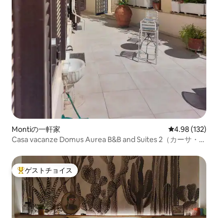
Montiの一軒家
レビュー132件
4.98 (132)
Casa vacanze Domus Aurea B&B and Suites 2（カーサ・ヴ
ァカンツェ・ドムス・アウレアB&B and Suites 2）
ゲストチョイス
大好評のゲストチョイスです。