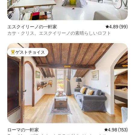
エスクイリーノの一軒家
レビュー99件
4.89 (99)
カサ・クリス、エスクイリーノの素晴らしいロフト
ゲストチョイス
大好評のゲストチョイスです。
ローマの一軒家
レビュー153件
4.98 (153)