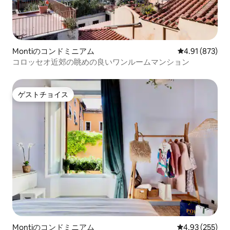
Montiのコンドミニアム
レビュー873件
4.91 (873)
コロッセオ近郊の眺めの良いワンルームマンション
ゲストチョイス
ゲストチョイス
Montiのコンドミニアム
レビュー255件
4.93 (255)