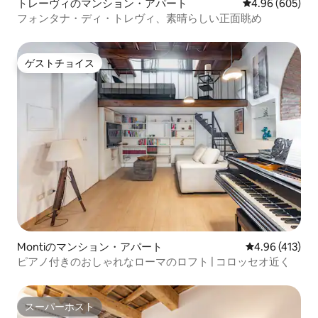
トレーヴィのマンション・アパート
レビュー605件
4.96 (605)
フォンタナ・ディ・トレヴィ、素晴らしい正面眺め
ゲストチョイス
ゲストチョイス
Montiのマンション・アパート
レビュー413件
4.96 (413)
ピアノ付きのおしゃれなローマのロフト | コロッセオ近く
スーパーホスト
スーパーホスト