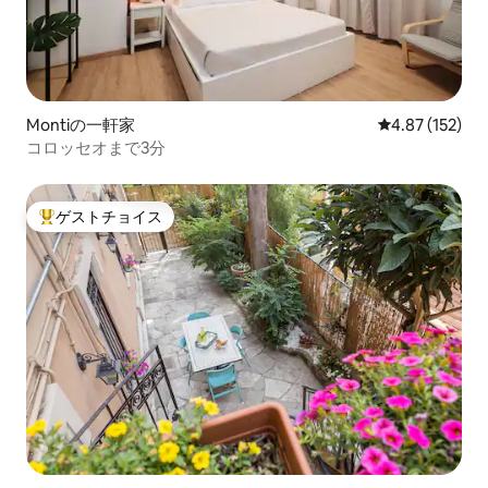
Montiの一軒家
レビュー152件
4.87 (152)
コロッセオまで3分
ゲストチョイス
大好評のゲストチョイスです。