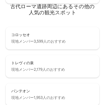
場所に地下鉄のカヴール駅とコロッセオ
古代ローマ遺跡⁠周⁠辺⁠に⁠あ⁠るそ⁠の⁠他⁠の
駅があります。 市内のあらゆる方向へ向
かう多くのバスが、最寄りの2本の主要な
人⁠気⁠の観⁠光⁠ス⁠ポ⁠ッ⁠ト
通り、フォリ・インペリアリ通りとカブ
ール通りに停車します。 コロッセオ通り
は本当に交通の便が良いです！！！ テル
ミニ駅からお越しの場合は、地下鉄B線ラ
ウレンティーナ方面に乗り、コロッセオ
コロッセオ
駅で下車します。
現地メンバー3,599人のおすすめ
トレヴィの泉
現地メンバー2,179人のおすすめ
パンテオン
現地メンバー1,953人のおすすめ