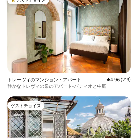
ゲストチョイス
大好評のゲストチョイスです。
トレーヴィのマンション・アパート
レビュー213件
4.96 (213)
静かなトレヴィの泉のアパート•パティオと中庭
ゲストチョイス
ゲストチョイス