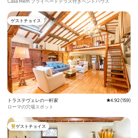
Casa Mem プライベートテラス付きペントハウス
ゲストチョイス
ゲストチョイス
トラステヴェレの一軒家
レビュー159件
4.92 (159)
ローマの穴場スポット
ゲストチョイス
大好評のゲストチョイスです。