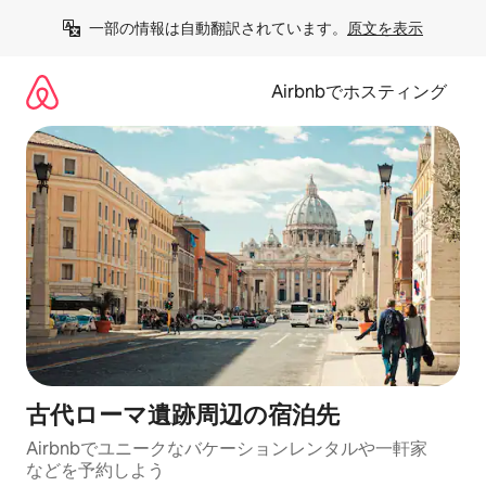
コ
一部の情報は自動翻訳されています。
原文を表示
ン
テ
ン
Airbnbでホスティング
ツ
に
ス
キ
ッ
プ
古代ローマ遺跡⁠周⁠辺⁠の宿⁠泊⁠先
Airbnbでユニークなバ⁠ケ⁠ー⁠シ⁠ョ⁠ンレ⁠ン⁠タ⁠ルや一⁠軒⁠家
な⁠ど⁠を予⁠約⁠し⁠よ⁠う