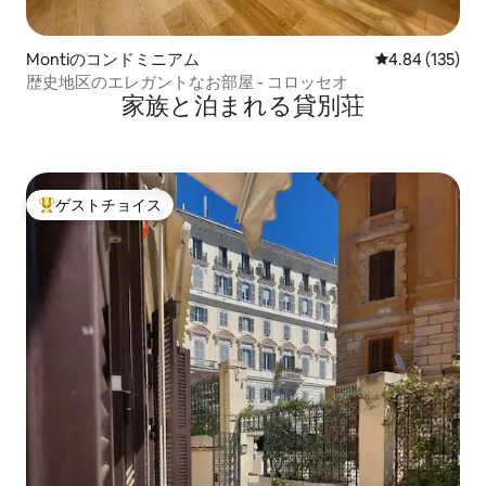
Montiのコンドミニアム
レビュー135件
4.84 (135)
歴史地区のエレガントなお部屋 - コロッセオ
家族と泊まれる貸別荘
ゲストチョイス
大好評のゲストチョイスです。