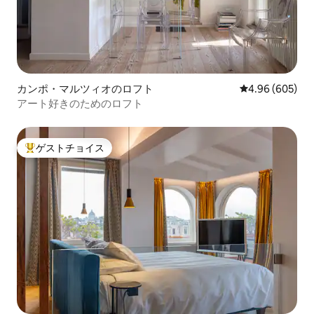
カンポ・マルツィオのロフト
レビュー605件
4.96 (605)
アート好きのためのロフト
ゲストチョイス
大好評のゲストチョイスです。