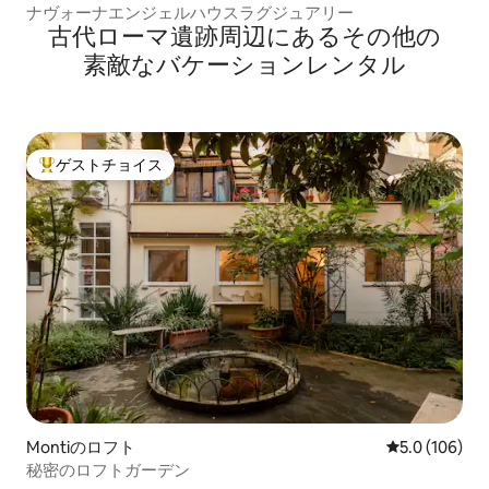
ナヴォーナエンジェルハウスラグジュアリー
古代ローマ遺跡⁠周⁠辺⁠に⁠あ⁠るそ⁠の⁠他⁠の
素⁠敵⁠なバ⁠ケ⁠ー⁠シ⁠ョ⁠ン⁠レ⁠ン⁠タ⁠ル
ゲストチョイス
大好評のゲストチョイスです。
Montiのロフト
レビュー106
5.0 (106)
秘密のロフトガーデン