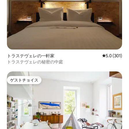
トラステヴェレの一軒家
レビュー301
5.0 (301)
トラステヴェレの秘密の中庭
ゲストチョイス
ゲストチョイス