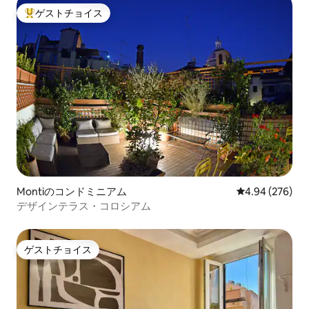
ゲストチョイス
大好評のゲストチョイスです。
Montiのコンドミニアム
レビュー276件
4.94 (276)
デザインテラス・コロシアム
ゲストチョイス
ゲストチョイス