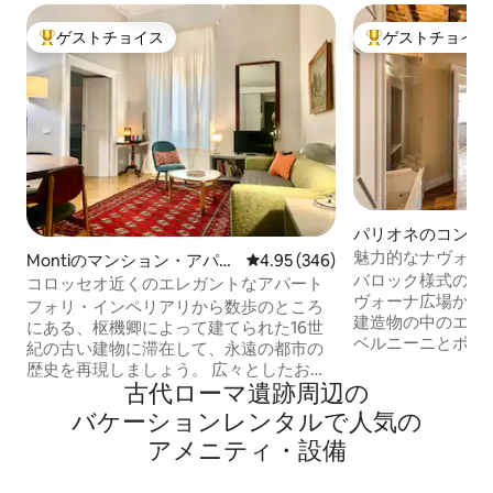
ゲストチョイス
ゲストチョイス
大好評のゲストチョイスです。
大好評のゲストチ
パリオネのコンド
魅力的なナヴォー
Montiのマンション・アパー
レビュー346件、5つ星中4.95
4.95 (346)
バロック様式のロ
ト
コロッセオ近くのエレガントなアパート
ヴォーナ広場から
フォリ・インペリアリから数歩のところ
建造物の中のエレ
にある、枢機卿によって建てられた16世
ベルニーニとボッ
紀の古い建物に滞在して、永遠の都市の
に囲まれています
歴史を再現しましょう。 広々としたお部
た2つのベッドル
古代ローマ遺跡⁠周⁠辺⁠の
屋は、快適で、モダンなアイテムやデザ
があり、マスター
インが多く、センスよく装飾されていま
バ⁠ケ⁠ー⁠シ⁠ョ⁠ン⁠レ⁠ン⁠タ⁠ル⁠で人⁠気⁠の
粋なリラックスタ
す。 フラットは温かくカジュアルでエレ
ア⁠メ⁠ニ⁠テ⁠ィ⁠・⁠設⁠備
バスタブが備わっ
ガントな雰囲気で、フォロ・ロマーノの
じて、リビングル
前にあり、コロッセオから徒歩2分のユニ
使用して追加のゲ