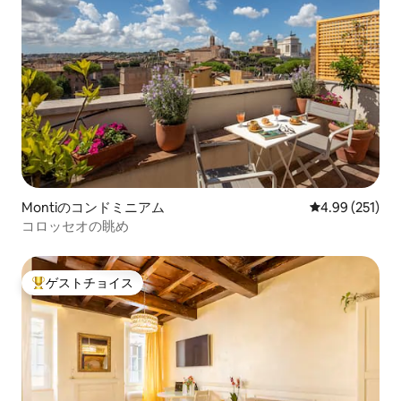
Montiのコンドミニアム
レビュー251件
4.99 (251)
コロッセオの眺め
ゲストチョイス
大好評のゲストチョイスです。