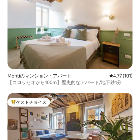
Montiのマンション・アパート
レビュー101
4.77 (101)
【コロッセオから100m】歴史的なアパート/地下鉄1分
ゲストチョイス
大好評のゲストチョイスです。