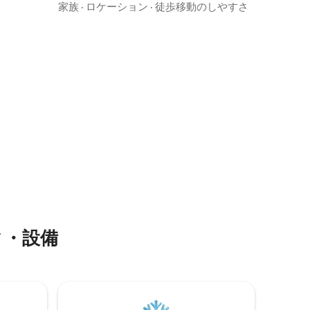
中でリラックスしましょう。 ビーチを散
家族
·
ロケーション
·
徒歩移動のしやすさ
可能で
策して探索することができます。干潮時
には岩、小さな海洋動物、自然の形成を
ョンをご
発見することができます。 パームガーデ
リアは、
ンは夜に愛情を込めて明るく、くつろぐ
ースで
のに最適な居心地の良い雰囲気を作り出
しています。 各バンガローには、シャワ
ーとエアコンを備えた専用バスルームが
備わっています。
ィ・設備