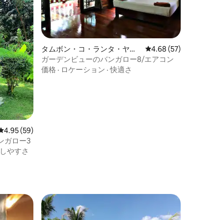
タムボン・コ・ランタ・ヤイ
レビュー57件、5つ星
4.68 (57)
のバンガロー
ガーデンビューのバンガロー8/エアコン
価格
·
ロケーション
·
快適さ
レビュー59件、5つ星中4.95つ星の平均評価
4.95 (59)
ンガロー3
しやすさ