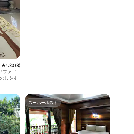
レビュー3件、5つ星中4.33つ星の平均評価
4.33 (3)
ソファゴ
のしやす
スーパーホスト
スーパーホスト