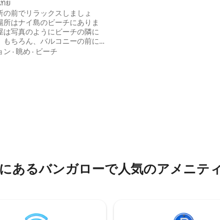
ไทย
地内で無料の専用駐車場が利用
所の前でリラックスしましょ
す。 アメリカンスタイルやアジアスタイ
場所はナイ島のビーチにありま
ルなど、さまざまな朝食オプシ
屋は写真のようにビーチの隣に
用意しています。屋外の座席エ
。もちろん、バルコニーの前に
ゲストがリラックスできるスペ
、雰囲気はとても素敵です。ど
ョン
·
眺め
·
ビーチ
す。
も海が見え、海の波が聞こえま
さえずりの音、涼しい風、サン
、砂浜での水泳、シュノーケリ
の場所は豊かな自然の中にあり
然に囲まれた有人が用意されて
お客様は水の中でリラックスし
っています。平穏が気に入りま
会いできることは間違いありま
じることができます。あなたは
のように過ごしてくれます。サ
保証することはできません。
にあるバンガローで人気のアメニテ