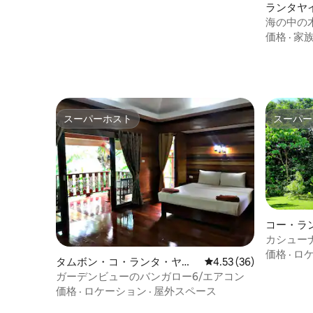
ランタヤ
海の中の
海を眺め
価格
·
家
スーパーホスト
スーパー
スーパーホスト
スーパー
コー・ラ
ー
カシュー
ー・スー
価格
·
ロ
タムボン・コ・ランタ・ヤイ
レビュー36件、5つ星中
4.53 (36)
のバンガロー
ガーデンビューのバンガロー6/エアコン
価格
·
ロケーション
·
屋外スペース