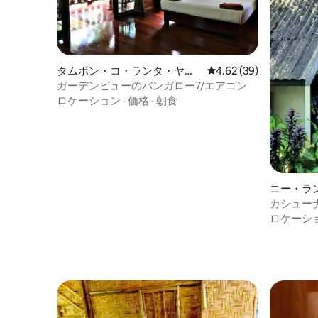
タムボン・コ・ランタ・ヤイ
レビュー39件、5つ星中
4.62 (39)
のバンガロー
ガーデンビューのバンガロー7/エアコン
ロケーション
·
価格
·
朝食
コー・ラ
ロー
カシュー
ロケーシ