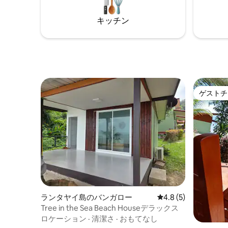
comfortable stay near the sea.
キッチン
ゲストチ
ゲストチ
ランタヤイ島のバンガロー
レビュー5件、5つ星
4.8 (5)
Tree in the Sea Beach Houseデラックス
ロケーション
·
清潔さ
·
おもてなし