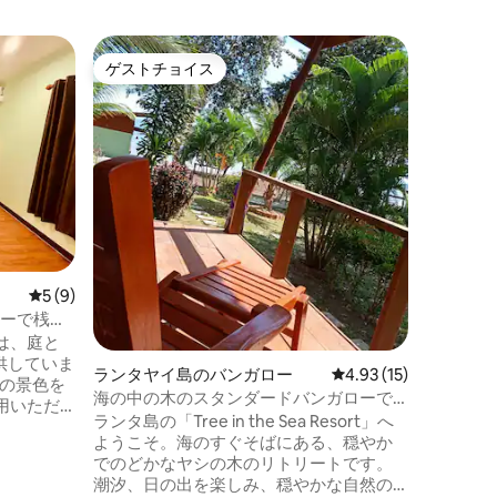
クローン
ゲストチョイス
ゲス
ゲストチョイス
大好評
ロー
温泉の滝
当宿泊施
ドプール
て穏やか
っていた
がお世話します。 立
ロケーシ
の農場か
わずか1
は、以下
「クラビ
レビュー9件、5つ星中5つ星の平均評価
5 (9)
ン」まで
60分、
シーで桟橋
ン、バス
は、庭と
ルドプー
供していま
ランタヤイ島のバンガロー
レビュー15件、5つ星
4.93 (15)
園の景色を
海の中の木のスタンダードバンガローで
用いただ
海を眺めよう
ランタ島の「Tree in the Sea Resort」へ
ルコニ
ようこそ。海のすぐそばにある、穏やか
います。
でのどかなヤシの木のリトリートです。
ローブ、
潮汐、日の出を楽しみ、穏やかな自然の
ます。敷