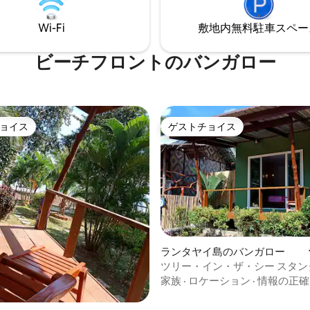
Wi-Fi
敷地内無料駐⁠車ス⁠ペ⁠ー
ビーチフロントのバンガロー
ョイス
ゲストチョイス
ョイス
ゲストチョイス
ランタヤイ島のバンガロー
ツリー・イン・ザ・シー スタン
中4.8つ星の平均評価
ンガロー2 シービュー
家族
·
ロケーション
·
情報の正確