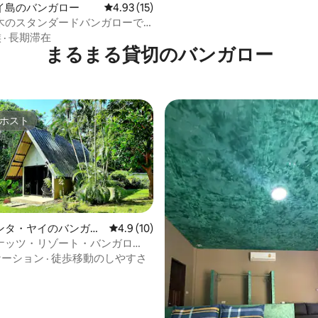
イ島のバンガロー
レビュー15件、5つ星中4.93つ星の平均評価
4.93 (15)
木のスタンダードバンガローで
よう
族
·
長期滞在
まるまる貸切のバンガロー
ホスト
ホスト
ンタ・ヤイのバンガロ
レビュー10件、5つ星中4.9つ星の平均評価
4.9 (10)
ナッツ・リゾート・バンガロ
ペリオーレ2
ケーション
·
徒歩移動のしやすさ
4.53つ星の平均評価