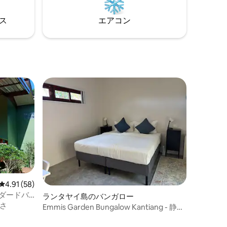
⁠ス
エアコン
レビュー58件、5つ星中4.91つ星の平均評価
4.91 (58)
ダードバ
ランタヤイ島のバンガロー
さ
Emmis Garden Bungalow Kantiang - 静か
でプライベート