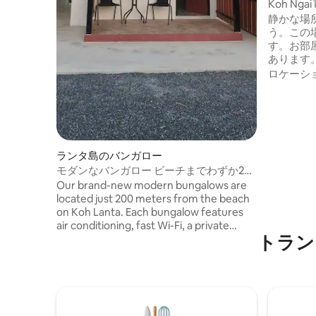
Koh Ngai 
静かな場
う。この
す。お部
あります
あるので
ロケーシ
の部屋に
す。鳥の
ラウンジ
ング。こ
ます。自
います。
ランタ島のバンガロー
たいと思
モダンなバンガロー ビーチまでわずか200
した。お
m！
Our brand-new modern bungalows are
せん。 お部屋は雰囲気に優れています。
located just 200 meters from the beach
自然を感
on Koh Lanta. Each bungalow features
私の友達
air conditioning, fast Wi-Fi, a private
ービスを
トラン
bathroom, comfortable bedding, and a
cozy terrace to relax. The area is quiet
and peaceful, yet only a short walk from
restaurants, shops, scooter rentals, and
the beach. Perfect for couples, solo
travelers, and anyone looking for a clean,