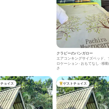
クラビーのバンガロー
エアコンキングサイズベッド、
ムの庭、静かな家
ロケーション
·
おもてなし
·
移動
さ
トチョイス
ゲストチョイス
ゲストチョイスです。
大好評のゲストチョイスです。