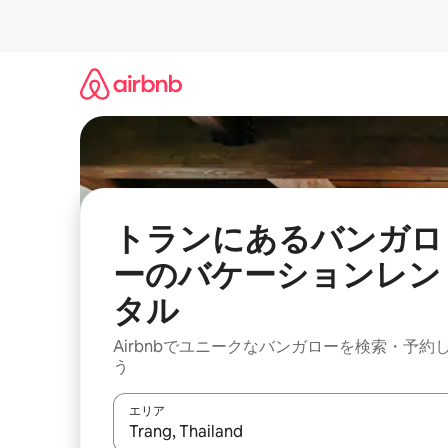
コ
ン
テ
ン
ツ
に
ス
キ
ッ
プ
トランにあるバンガロ
ーのバケーションレン
タル
Airbnbでユニークなバンガローを検索・予約
う
エリア
検索結果が表示されたら、上下の矢印キーを使っ