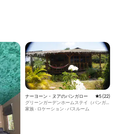
ナーヨーン・ヌアのバンガロー
レビュー22件、5
5 (22)
グリーンガーデンホームステイ（バンガ
ロー）
家族
·
ロケーション
·
バスルーム