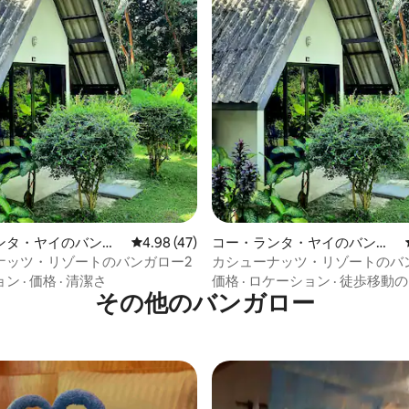
4.62つ星の平均評価
ンタ・ヤイのバンガ
レビュー47件、5つ星中4.98つ星の平均評価
4.98 (47)
コー・ランタ・ヤイのバンガ
ロー
ナッツ・リゾートのバンガロー2
カシューナッツ・リゾートのバ
ョン
·
価格
·
清潔さ
価格
·
ロケーション
·
徒歩移動の
その他のバンガロー