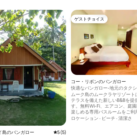
ゲストチョイス
ゲストチョイス
コー・リボンのバンガロー
快適なバンガロー-地元のタク
から5分
ムーク島のムークラヤリゾート
テラスを備えた新しいB&Bを提
す。無料Wi-Fi、エアコン、庭
楽しめる専用バスルームをご利
けます。 ファミリールーム、バ
ロケーション
·
ビーチ
·
清潔さ
ー、ダイニングエリアを備えて
その他のアメニティには、バス
イ島のバンガロー
レビュー5件、5つ星中5つ星の平均評価
5 (5)
ミニバー、ソファベッドがあり