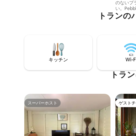
のないプ
す。 *表示されている1泊料金には、
い。Peb
Airbnbが徴収する15.5%の手数料が含まれ
トランの
広大なデ
ています。
ンビュー
ベッドル
ビス、島
グ、プラ
などのア
り、この
ベンチャ
キッチン
Wi-F
周辺に宿
シーを確
クな休暇
トラン
スーパーホスト
ゲストチ
スーパーホスト
ゲストチ