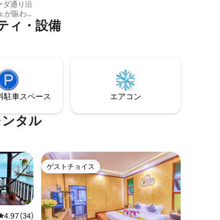
おすすめします。
ェが賑わ
ティ・設備
 リビング
グルー
どりの
リューム
だけま
⁠車ス⁠ペ⁠ー⁠ス
エアコン
は10％
レンタル
ゲストチョイス
ゲストチョイス
レビュー34件、5つ星中4.97つ星の平均評価
4.97 (34)