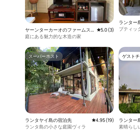
ランター
ブティック
ヤーンターカーオのファームス
レビュー3件、5つ星
5.0 (3)
ChaOm
テイ
庭にある魅力的な木造の家
スーパーホスト
ゲストチ
スーパーホスト
ゲストチ
ランタヤイ島の宿泊先
レビュー19件、5つ星中
4.95 (19)
ランター
ランタ島の小さな庭園ヴィラ
素晴らし
です！