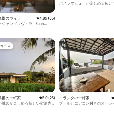
パノラマビューが楽しめる広い
ンフロントヴィラ
島郡のヴィラ
レビュー85件、5つ星中4.89つ星の平均評価
4.89 (85)
ジャングルヴィラ - Baan
中5.0つ星の平均評価
ョイス
ョイス
4.95つ星の平均評価
島郡の一軒家
レビュー25件、5つ星中5.0つ星の平均評価
5.0 (25)
コランタの一軒家
い眺めが楽しめる新しい宿泊先
プールとエアコン付きのオーシ
ントヴィラ - コーランタヤイ