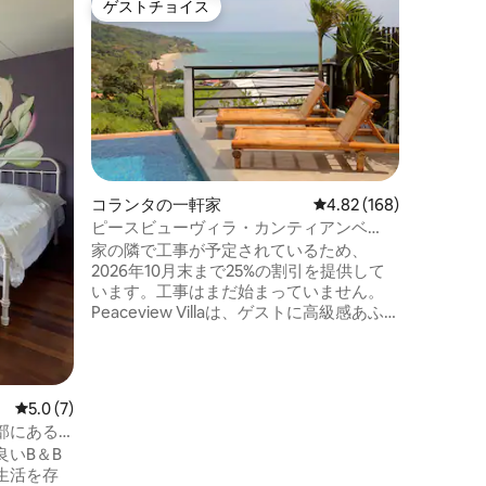
ゲストチョイス
ゲス
ゲストチョイス
大好評
ガロー
温泉の滝
当宿泊施
ドプール
て穏やか
っていた
がお世話します。 立
の農場か
わずか1
は、以下
コランタの一軒家
レビュー168件、5つ星
4.82 (168)
「クラビ
ピースビューヴィラ・カンティアンベ
ン」まで
イ、ランタ島
60分、
家の隣で工事が予定されているため、
ン、バス
2026年10月末まで25%の割引を提供して
ルドプー
います。工事はまだ始まっていません。
Peaceview Villaは、ゲストに高級感あふ
れる島の隠れ家を提供しています。この
家は、ランタ島で最高のビーチ（カンテ
ィアン湾）まで徒歩圏内のカンティアン
湾の上の斜面にあり、この人気のある南
レビュー7件、5つ星中5.0つ星の平均評価
5.0 (7)
西海岸の場所にはいくつかのレストラン
部にある3
とバーがあります。ヴィラは湾の上の山
いB＆B
の斜面にあり、最高の眺めを楽しめます
生活を存
ので、スクーターをレンタルすることを