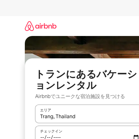
コ
ン
テ
ン
ツ
に
ス
キ
ッ
プ
トランにあるバケーシ
ョンレンタル
Airbnbでユニークな宿泊施設を見つける
エリア
検索結果が表示されたら、上下の矢印キーを使っ
チェックイン