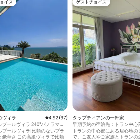
ョイス
ゲストチョイス
ョイス
ゲストチョイス
中4.81つ星の平均評価
のヴィラ
レビュー97件、5つ星中4.92つ星の平均評価
4.92 (97)
タップティアンの一軒家
プールヴィラ 240°パノラマ海
早期予約の宿泊先：トラン中心
寝室
ルプールヴィラ|比類のないプラ
トランの中心部にある居心地の良
の高級ヴィラで比類
で、ご友人やご家族とトランの