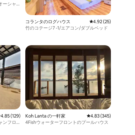
オーシャ
コランタのログハウス
レビュー25件、5つ星
4.92 (25)
竹のコテージ7 -1/エアコン/ダブルベッド
レビュー129件、5つ星中4.85つ星の平均評価
4.85 (129)
Koh Lanta の一軒家
レビュー345件、5つ星
4.83 (345)
ャンフロ
4Fishウォーターフロントのプールハウス