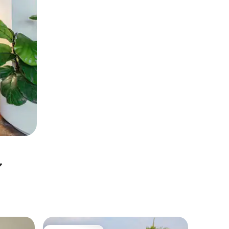
ル
クローン