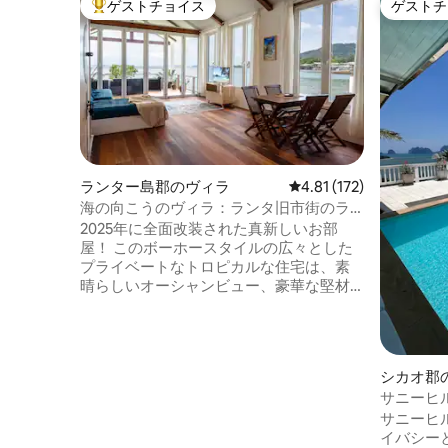
ゲストチョイス
ゲストチ
大好評のゲストチョイスです。
ゲストチ
ランター島郡のヴィラ
レビュー172件、5つ星
4.81 (172)
海の向こうのヴィラ：ランタ旧市街のラ
イチハウス
2025年に全面改装された真新しいお部
屋！ このボーホースタイルの広々とした
プライベートなトロピカルな住宅は、素
晴らしいオーシャンビュー、豪華な堅材
フローリング、そして全体的に涼しく快
適です。設備の整った洋式キッチン（エ
アコン付き）と超高速ファイバーWi-Fiを
お楽しみください。リラックスした滞在
シカオ郡
やリモートワークに最適です。コーラン
サニーヒル
タの東海岸にある、静かで魅力的なラン
景
サニーヒ
タ旧市街に位置しています。 ビーチは車
イバシーと豪華さ こ
でわずか15分です。Lantapolehousesで