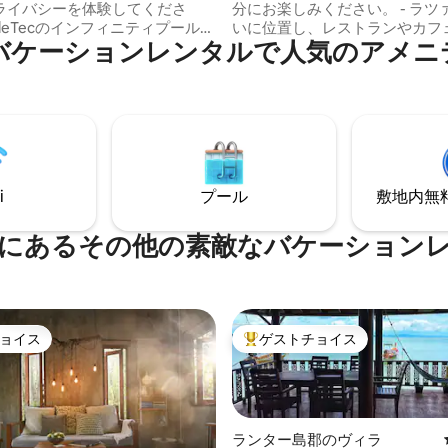
ライバシーを体験してくださ
分にお楽しみください。 - ラツァダ通り沿
bleTecのインフィニティプールと
いに位置し、レストランやカフ
バケーションレンタルで人気のアメニ
ッキからは素晴らしいオーシャ
っています。 -専用バスルーム付きの寝室
が楽しめます。3つの広々とした
3室。 広々とした共用スペース -
ーム、フルコンシェルジュサー
ルーム、パントリー、ダイニン
のホッピング、シュノーケリン
ム、テラス - 英国カントリーハウス風に装
イベートビーチでのピクニック
飾され、緑豊かな庭園と色とり
クティビティへのアクセスがあ
花々に囲まれています。 - アーリーバード
ヴィラはラグジュアリーとアド
＆ナイトアウルレストランでボ
ーの完璧な融合を提供します。
たっぷりの朝食をお楽しみいた
i
プール
敷地内無料駐
泊施設はなく、完全なプライバ
す。また、リッチーレストランで
保します。タイ南部でのユニー
割引をご利用いただけます。
を今すぐご予約ください。
にあるその他の素敵なバケーション
ョイス
ゲストチョイス
ョイス
大好評のゲストチョイスです。
ランター島郡のヴィラ