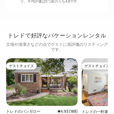
り、平均評価は5つ星のうち4.8です
トレドで好評なバケーションレンタル
立地や清潔さなどの点でゲストに高評価のリスティング
です。
ゲストチョイス
ゲストチョイス
ゲストチョイス
ゲストチョイス
トレドのバンガロー
レビュー188件、5つ星中4.93
4.93 (188)
トレドの一軒家