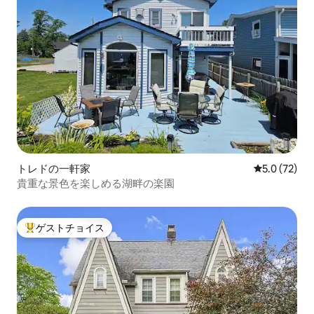
トレドの一軒家
レビュー72
5.0 (72)
貴重な景色を楽しめる湖畔の楽園
ゲストチョイス
大好評のゲストチョイスです。