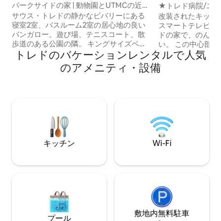
パークサイドの家 | 動物園とUTMCの近
★トレド病院/ユ
く、犬同伴OK
な隠れ家！改装済
サウス・トレドの静かなビバリーにある
改装されたキッチ
寝室2室、バスルーム2室の居心地の良い
スマートテレビを
バンガロー。遊び場、テニスコート、散
ドの家で、のんび
歩道のある公園の隣。 キングサイズベッ
い。 この中心部に位置する1階建てのバン
トレドのバケーションレンタルで人気
ドとクイーンサイズベッドの寝室には、
ガローには、キュ
遮光カーテン、ドレッサー、クローゼッ
ファイバーWi-F
のアメニティ・設備
ト、ボックスファンがあります。 2つの居
新しいメモリーフ
住スペース：1階と完成した地下室。 地下
（F&Q）、快適
室には、広いウォークインシャワー、フ
たっぷりあります。 小さなお子様や
ルバスルーム、リビングエリア、ランド
トを同伴されます
リールームがあります。 家族連れの方
る広いフェンス付
は、ハイチェアとベビーベッドを備えた
さい。 料理がお好きですか？キッチンに
ダイニングキッチンをご利用いただけま
は新しいコンロと
す。庭に十分な駐車スペースがありま
調理器具が備わっ
キッチン
Wi-Fi
す。 トレド動物園とUTMCの近く。家族
ニングエリアをお
連れや仕事のグループでのご利用を歓迎
ようこそ！
します。
敷地内無料駐⁠車
プール