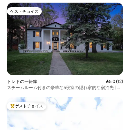
ゲストチョイス
ゲストチョイス
トレドの一軒家
レビュー12
5.0 (12)
スチームルーム付きの豪華な5寝室の隠れ家的な宿泊先 | 大
人数向け
ゲストチョイス
大好評のゲストチョイスです。