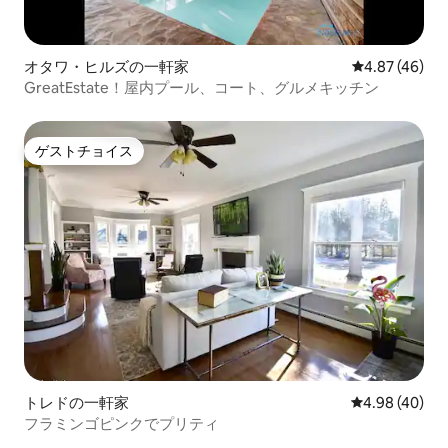
オタワ・ヒルズの一軒家
レビュー46件
4.87 (46)
GreatEstate！屋内プール、コート、グルメキッチン
ゲストチョイス
ゲストチョイス
トレドの一軒家
レビュー40件
4.98 (40)
フラミンゴピンクでプリティ