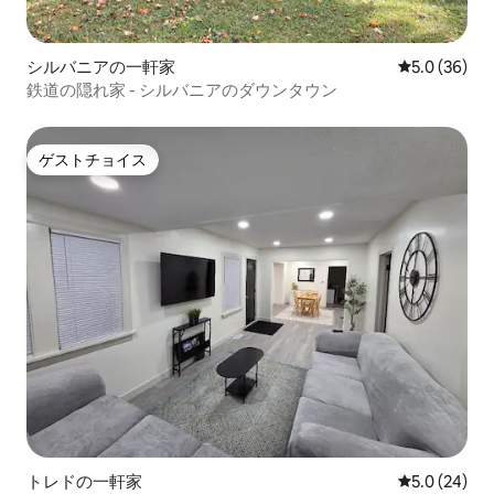
シルバニアの一軒家
レビュー36
5.0 (36)
鉄道の隠れ家 - シルバニアのダウンタウン
ゲストチョイス
ゲストチョイス
トレドの一軒家
レビュー24
5.0 (24)