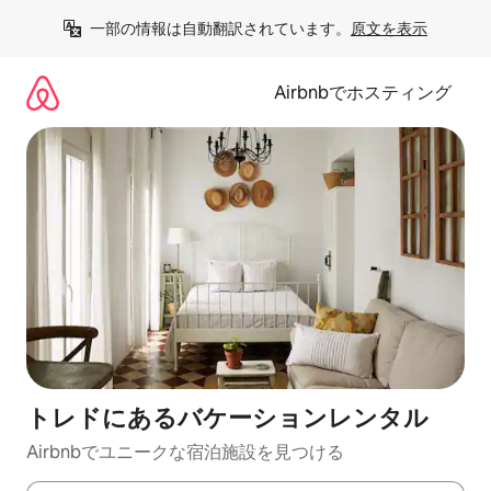
コ
一部の情報は自動翻訳されています。
原文を表示
ン
テ
ン
Airbnbでホスティング
ツ
に
ス
キ
ッ
プ
トレドにあるバケーションレンタル
Airbnbでユニークな宿泊施設を見つける