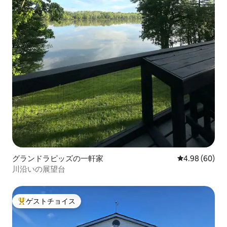
グランドラピッズの一軒家
レビュー60件
4.98 (60)
川沿いの展望台
ゲストチョイス
大好評のゲストチョイスです。