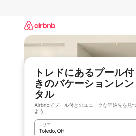
コ
ン
テ
ン
ツ
に
ス
キ
ッ
プ
トレドにあるプール付
きのバケーションレン
タル
Airbnbでプール付きのユニークな宿泊先を見
よう
エリア
検索結果が表示されたら、上下の矢印キーを使っ