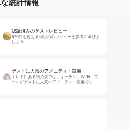
⁠な統⁠計⁠情⁠報
認証済みのゲ⁠ス⁠ト⁠レ⁠ビ⁠ュ⁠ー
670件を超える認証済みレビューを参考に選びま
しょう
ゲストに人⁠気⁠のア⁠メ⁠ニ⁠テ⁠ィ・設⁠備
トレドにある宿泊先では、キッチン、Wi-Fi、プ
ールがゲストに人気のアメニティ・設備です