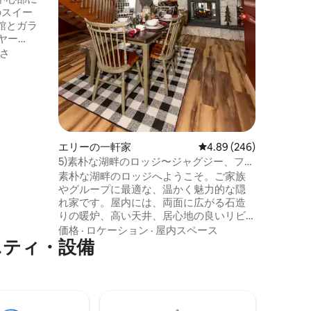
のスイー
館とガラ
ヤー
の敷地内
さ
くださ
ーチ、ビ
ィオ、穏
ドのダウ
エリーの
ーメンタ
6)湖畔
ン、ウェ
名様宿泊
美しいデ
ーク）か
エリーの一軒家
レビュー246件、5つ星
4.89 (246)
この地域
5)素朴な湖畔のロッジ〜ジャグジー、ファ
泊先の1
イヤーピット|プール
素朴な湖畔のロッジへようこそ。ご家族
つながっ
やグループに最適な、温かく魅力的な隠
めに作ら
価格
·
家
れ家です。屋内には、両面に広がる石造
色に目を
りの暖炉、高い天井、居心地の良いリビ
でコーヒ
ングスペース、設備の整ったキッチンが
価格
·
ロケーション
·
屋内スペース
に浸かっ
ニティ・設備
あり、集まるのに最適です。外に出る
ラックス
と、広大な湖畔の景色、専用の湯船、フ
内部はオ
ァイヤーピット、プール、そしてゆっく
ペースで
りとくつろげる屋外の座席がたくさんあ
ります。水辺で静かな朝を過ごすにも、
たき火のそばで夜を過ごすにも、思い出