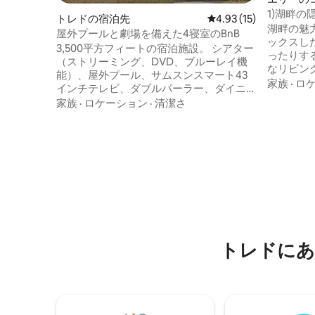
1)湖畔
トレドの宿泊先
レビュー15件、5つ星中
4.93 (15)
ァイヤー
湖畔の魅
屋外プールと劇場を備えた4寝室のBnB
ックスし
3,500平方フィートの宿泊施設。 シアター
ったりす
（ストリーミング、DVD、ブルーレイ機
なリビン
能）、屋外プール、サムスンスマート43
して暖か
家族
·
ロ
インチテレビ、ダブルパーラー、ダイニ
います。
ングルーム、キッチン。歴史地区オール
家族
·
ロケーション
·
清潔さ
す。広々
ドウェストエンドにあるスコットウッ
色、専用
ド・イン。 すべての部屋には個別のデッ
想的なフ
ドボルトがあります。 宿泊施設の共用エ
辺で穏や
リアとすべての入り口には防犯カメラが
下で賑や
設置されています。 敷地内の駐車場は急
の家は思
な坂道ですが、通りには駐車場がたくさ
トは何度
んあり、2軒先には路上駐車場がありま
う。
す。 トレド市の要求に応じて、私たちの
宿屋の主人は敷地内に住んでいます。 キ
ング1台、クイーン2台、ダブル2台の4つ
トレドにあ
の素晴らしい寝室。