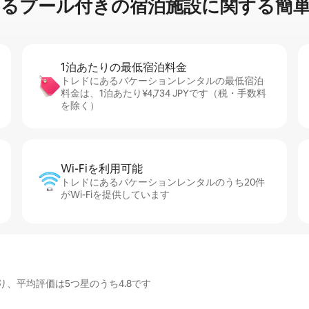
プ⁠ー⁠ル⁠付⁠き⁠の宿⁠泊⁠施⁠設⁠に関⁠す⁠る簡⁠単
1泊あたりの最⁠低⁠宿⁠泊⁠料⁠金
トレドにあるバケーションレンタルの最低宿泊
料金は、1泊あたり¥4,734 JPYです（税・手数料
を除く）
Wi-Fiを利⁠用⁠可⁠能
トレドにあるバケーションレンタルのうち20件
がWi-Fiを提供しています
、平均評価は5つ星のうち4.8です