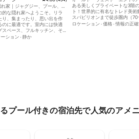
ある美しくプライベートな3階
の隠れ家｜ジャグジー、プール、フ
4.93つ星の平均評価
ト！世界的に有名なトレド美術
ピット、デッキ
力的な隠れ家へようこそ。リラ
スパビリオンまで徒歩圏内（70
たり、集まったり、思い出を作
ド）。ゲート付きの半エーカー
ロケーション
·
価格
·
情報の正確
るのに最適です。室内には快適
にある共有スペースをお楽しみ
グスペース、フルキッチン、そ
い。ブランコがある玄関先のポ
みのあるディテールが施されて
ケーション
·
静か
ストロライトがある裏庭のパテ
この家が本当に輝くのは外で
やかなプールがあります。トレ
としたデッキ、美しい湖の景
ンタウン（ジープフェスト、モ
の湯船、友達や家族との夜に理
ムフェスティバル、アップタウ
ァイヤーピットがあります。水
アハウス地区、プロムナードパ
かな朝を過ごすにも、ライトの
ら1マイル未満！
かな夜を過ごすにも、この湖畔
い出に残る休暇を提供し、ゲス
も戻ってきたいと思うでしょ
るプール付きの宿泊先で人気のアメ