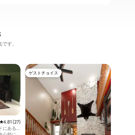
先
先です。
ゲストチョイス
ゲス
ゲストチョイス
大好評
レビュー27件、5つ星中4.81つ星の平均評価
4.81 (27)
ドにある
中心部に