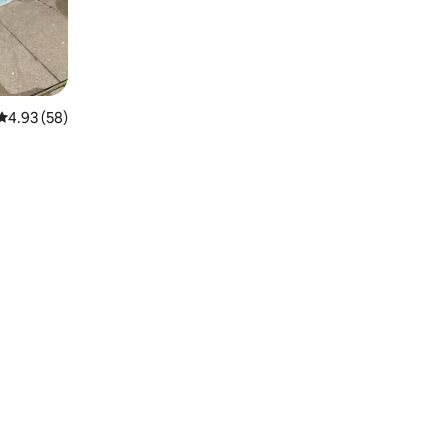
レビュー58件、5つ星中4.93つ星の平均評価
4.93 (58)