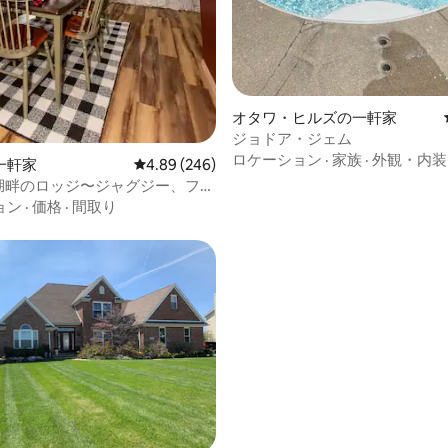
オタワ・ヒルズの一軒家
ジョドア・ジェム
ロケーション
·
家族
·
外観・内装
一軒家
レビュー246件、5つ星中4.89つ星の平均評価
4.89 (246)
な湖畔のロッジ〜ジャグジー、ファ
ット|プール
ョン
·
価格
·
間取り