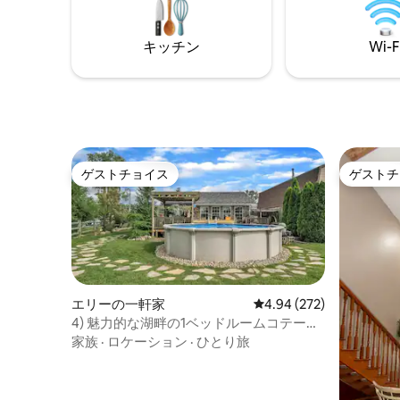
キッチン
Wi-F
ゲストチョイス
ゲストチ
ゲストチョイス
ゲストチ
エリーの一軒家
レビュー272件、5つ星
4.94 (272)
4) 魅力的な湖畔の1ベッドルームコテージ|
ジャグジー|プール
家族
·
ロケーション
·
ひとり旅