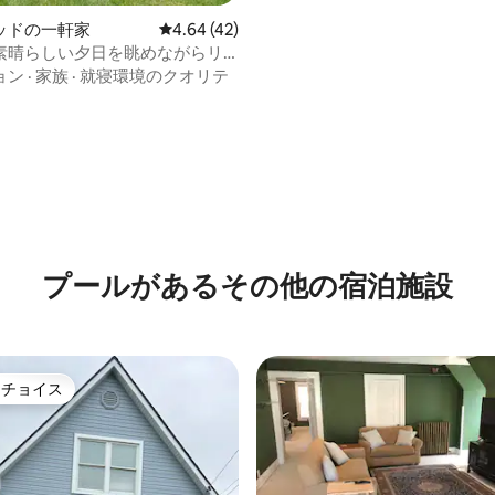
ッドの一軒家
レビュー42件、5つ星中4.64つ星の平均評価
4.64 (42)
素晴らしい夕日を眺めながらリ
できる3ベッドルーム
ョン
·
家族
·
就寝環境のクオリテ
4.44つ星の平均評価
プールがあるその他の宿泊施設
トチョイス
ゲストチョイスです。