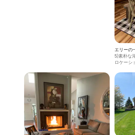
エリーの
5)素朴
イヤーピ
ロケーシ