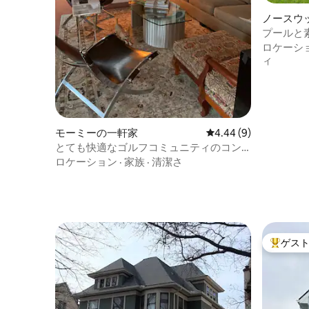
ノースウ
プールと
ラックス
ロケーシ
ィ
モーミーの一軒家
レビュー9件、5つ星中
4.44 (9)
とても快適なゴルフコミュニティのコン
ドミニアム
ロケーション
·
家族
·
清潔さ
ゲス
大好評の