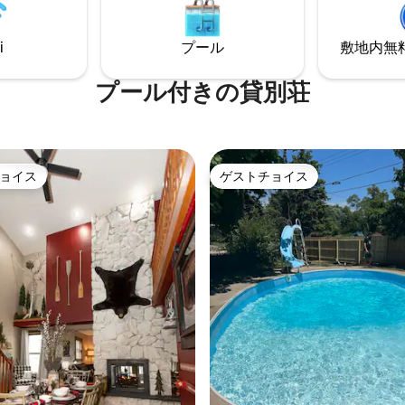
i
プール
敷地内無料駐
プール付きの貸別荘
ョイス
ゲストチョイス
ョイス
ゲストチョイス
中4.94つ星の平均評価