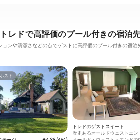
トレドで高評価のプール付きの宿泊
ションや清潔さなどの点でゲストに高評価のプール付きの宿泊
ホスト
ホスト
トレドのゲストスイート
歴史あるオールドウェストエン
ゲストスイート
コテージ
レビュー454件、5つ星中4.88つ星の平均評価
4.88 (454)
オールド・ウェスト・エンドの