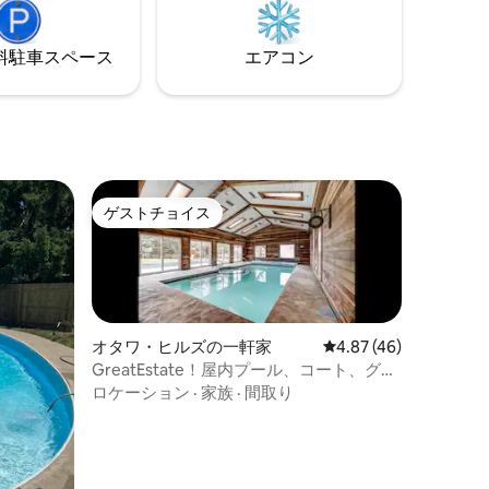
に残る滞在をお楽しみいただけるロッジ
です。
⁠車ス⁠ペ⁠ー⁠ス
エアコン
ゲストチョイス
ゲストチョイス
オタワ・ヒルズの一軒家
レビュー46件、5つ星
4.87 (46)
GreatEstate！屋内プール、コート、グル
メキッチン
ロケーション
·
家族
·
間取り