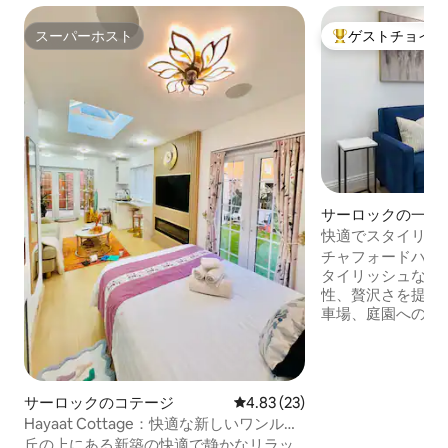
スーパーホスト
ゲストチョイス
スーパーホスト
大好評のゲストチ
サーロックの一軒
快適でスタイリッ
チャフォードハン
タイリッシュな別
性、贅沢さを提供
車場、庭園へのア
ル、一人旅、4人家族
ルベッドルーム、
広々としたラウン
練されたシャワールーム。 
サーロックのコテージ
レビュー23件、5つ星中4.83
4.83 (23)
ショッピングセン
Hayaat Cottage：快適な新しいワンルー
で、さまざまなお
ム、ロンドンへのアクセスが良好
丘の上にある新築の快適で静かなリラッ
ターテイメントに