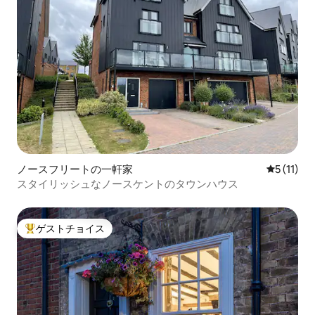
ノースフリートの一軒家
レビュー1
5 (11)
スタイリッシュなノースケントのタウンハウス
ゲストチョイス
大好評のゲストチョイスです。