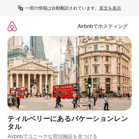
コ
一部の情報は自動翻訳されています。
原文を表示
ン
テ
ン
Airbnbでホスティング
ツ
に
ス
キ
ッ
プ
ティルベリーにあるバケーションレン
タル
Airbnbでユニークな宿泊施設を見つける