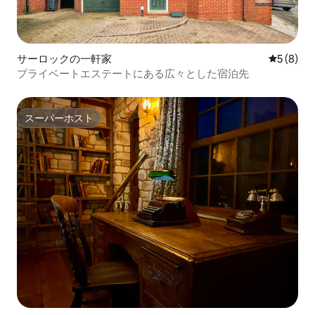
サーロックの一軒家
レビュー
5 (8)
プライベートエステートにある広々とした宿泊先
スーパーホスト
スーパーホスト