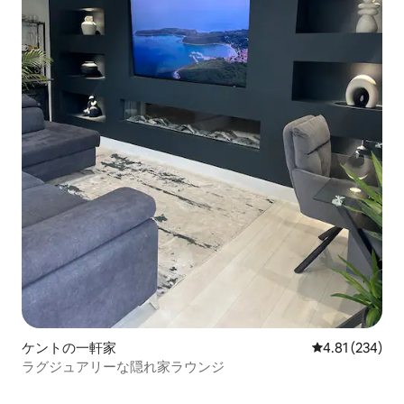
ケントの一軒家
レビュー234件
4.81 (234)
ラグジュアリーな隠れ家ラウンジ