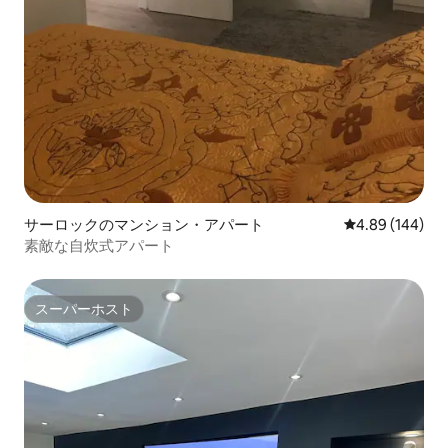
サーロックのマンション・アパート
レビュー144件
4.89 (144)
素敵な自炊式アパート
スーパーホスト
スーパーホスト