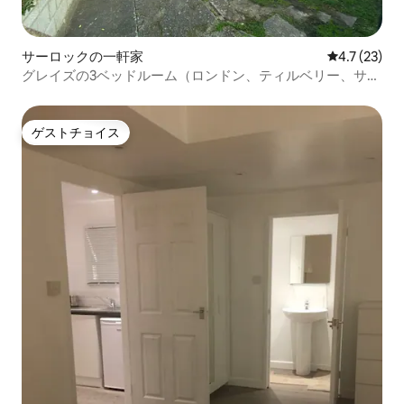
サーロックの一軒家
レビュー23
4.7 (23)
グレイズの3ベッドルーム（ロンドン、ティルベリー、サウ
スエンド線）
ゲストチョイス
ゲストチョイス