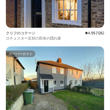
クリフのコテージ
レビュー126件
4.95 (126)
ロチェスター近郊の田舎の隠れ家
スーパーホスト
スーパーホスト