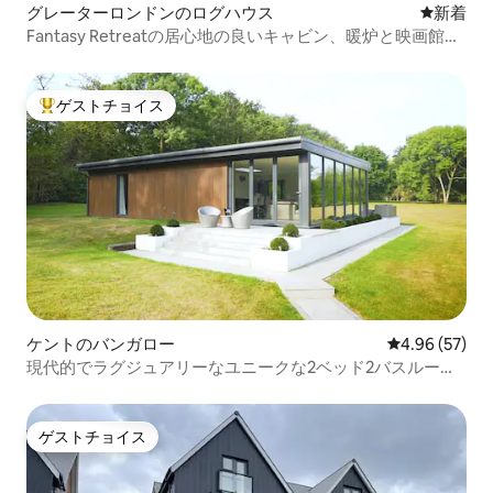
グレーターロンドンのログハウス
新しい宿
新着
Fantasy Retreatの居心地の良いキャビン、暖炉と映画館付
き
ゲストチョイス
大好評のゲストチョイスです。
ケントのバンガロー
レビュー57件
4.96 (57)
現代的でラグジュアリーなユニークな2ベッド2バスルーム
のリトリート
ゲストチョイス
ゲストチョイス