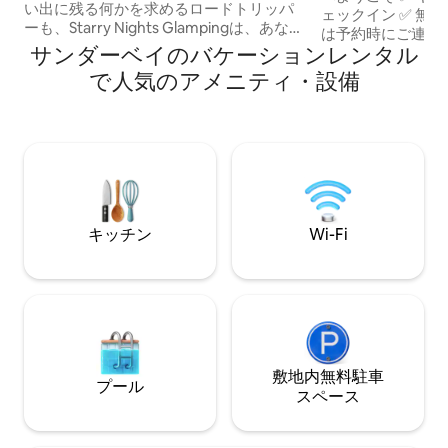
い出に残る何かを求めるロードトリッパ
ェックイン ✅ 無
ーも、Starry Nights Glampingは、あなた
は予約時にご連絡く
が必要だと知らなかった隠れた宝石で
サンダーベイのバケーションレンタル
パッドアクセスのベ
す。 ハイウェイ11/17のすぐそばにあり、
の机がある広いお部
で人気のアメニティ・設備
カカベカの滝から数分のこの快適でデザ
ファイバーWi-Fi、N
イン性の高いジオドームは、長時間の運
24時間年中無休の
転やオフロードアドベンチャー、複雑な
ノまで徒歩1分 ✅ 
準備を必要とせずに、ユニークな滞在を
ベイ高速道路まで3
提供します。キングサイズのベッド、バ
ション・カレッジま
ーベキューグリル、キッチン、ファイヤ
✅ レストラン、
ーピット、裏庭で楽しめるゲームなど、
ズ、ティムホート
簡単に楽しめるグランピングです。
キッチン
Wi-Fi
敷地内無料駐⁠車
プール
ス⁠ペ⁠ー⁠ス