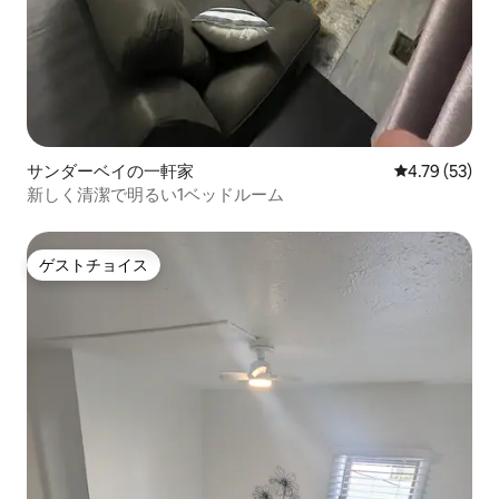
サンダーベイの一軒家
レビュー53件
4.79 (53)
新しく清潔で明るい1ベッドルーム
ゲストチョイス
ゲストチョイス