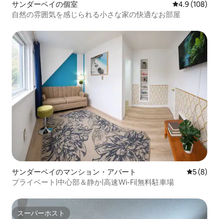
サンダーベイの個室
レビュー108
4.9 (108)
自然の雰囲気を感じられる小さな家の快適なお部屋
サンダーベイのマンション・アパート
レビュー
5 (8)
プライベート|中心部＆静か|高速Wi-Fi|無料駐車場
スーパーホスト
スーパーホスト