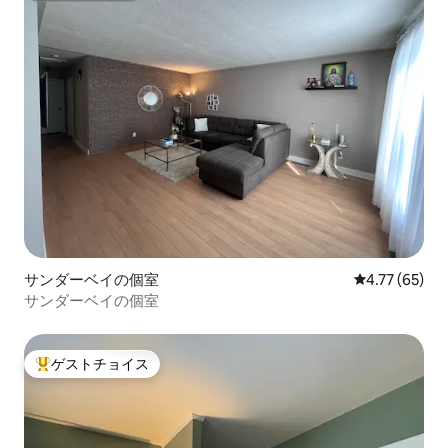
サンダーベイの個室
レビュー65件
4.77 (65)
サンダーベイの個室
ゲストチョイス
大好評のゲストチョイスです。