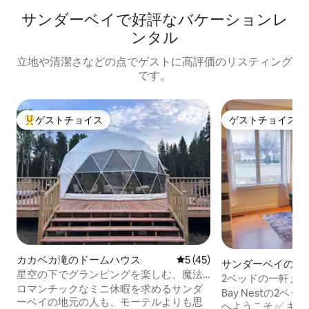
サンダーベイで好評なバケーションレ
ンタル
立地や清潔さなどの点でゲストに高評価のリスティング
です。
ゲストチョイス
ゲストチョイス
大好評のゲストチョイスです。
ゲストチョイス
カカベカ滝のドームハウス
レビュー45件、5つ星中5つ
5 (45)
サンダーベイの一
星空の下でグランピングを楽しむ、魔法
2ベッドの一軒ま
のようなドームハウスでの滞在
ロマンチックなミニ休暇を求めるサンダ
プライベート｜空
Bay Nestの2
ーベイの地元の人も、モーテルよりも思
へようこそ ✅ キ