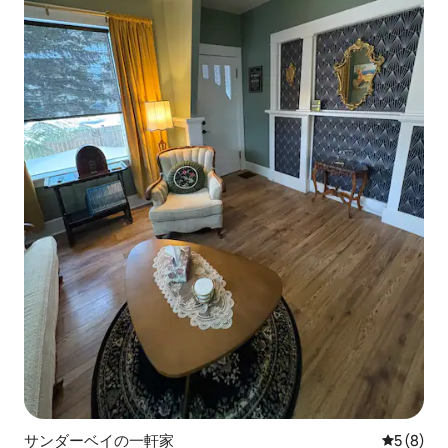
サンダーベイの一軒家
レビュー
5 (8)