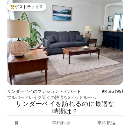
ゲストチョイス
大好評のゲストチョイスです。
サンダーベイのマンション・アパート
レビュー99件
4.96 (99)
ブルバードレイク近くの快適な2ベッドルーム
サンダーベイを訪⁠れ⁠るの⁠に最⁠適⁠な
時⁠期⁠は⁠？
月
平均料金
平均気温