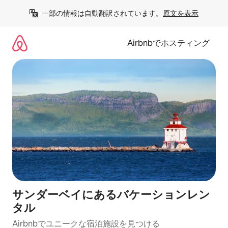
コ
一部の情報は自動翻訳されています。
原文を表示
ン
テ
ン
Airbnbでホスティング
ツ
に
ス
キ
ッ
プ
サンダーベイにあるバケーションレン
タル
Airbnbでユニークな宿泊施設を見つける