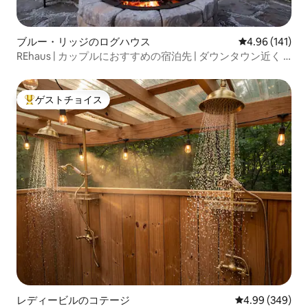
ブルー・リッジのログハウス
レビュー141件
4.96 (141)
REhaus | カップルにおすすめの宿泊先 | ダウンタウン近く |
犬同伴OK
ゲストチョイス
大好評のゲストチョイスです。
レディービルのコテージ
レビュー349件
4.99 (349)