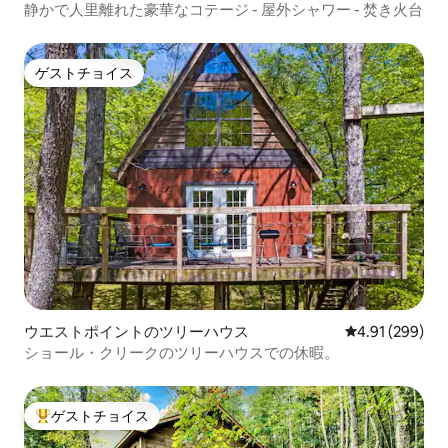
静かで人里離れた豪華なコテージ - 屋外シャワー - 焚き火台
ゲストチョイス
ゲストチョイス
ウエストポイントのツリーハウス
レビュー299件
4.91 (299)
ショール・クリークのツリーハウスでの休暇。
ゲストチョイス
大好評のゲストチョイスです。