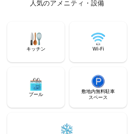
しましょう。夕暮れどきに、全長2.1メー
人気のアメニティ・設備
ガラス製のスライド式テラ
トルのアラスカ杉材製のホットタブに浸
右上の アイコンをクリックして、このリ
かりましょう。この地域で最も暗い空の
スティングを<b>お
下、ファイヤーピットで一夜を終えまし
加しましょう。
ょう。Airbnbで上位1%に選ばれていま
す。 もっと写真や動画を見るには、
@windowrockmodernでフォローする
か、オンラインで検索してください。希
望の日程で予約できましたか？もうひと
キッチン
Wi-Fi
つの、より広い宿泊施設「Jackson
Point」をお試しください！
敷地内無料駐⁠車
プール
ス⁠ペ⁠ー⁠ス