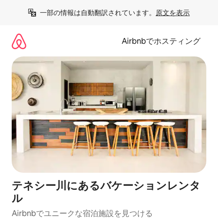
コ
一部の情報は自動翻訳されています。
原文を表示
ン
テ
ン
Airbnbでホスティング
ツ
に
ス
キ
ッ
プ
テネシー川にあるバケーションレンタ
ル
Airbnbでユニークな宿泊施設を見つける