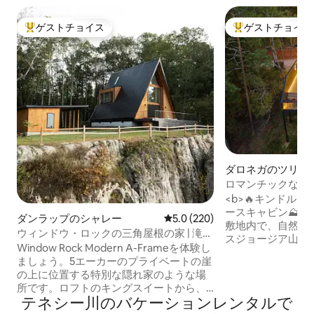
ゲストチョイス
ゲストチョイス
大好評のゲストチョイスです。
大好評のゲストチ
ダロネガのツリー
ロマンチックなカ
リッジのマウンテ
<b>🔥キンドル
ースキャビン⛰️</b> 40エーカーの
ダンラップのシャレー
レビュー220件、5つ星中5.0
5.0 (220)
敷地内で、自然と
ウィンドウ・ロックの三角屋根の家 | 滝見
スジョージア山脈
え、ジャグジー、上位1%
Window Rock Modern A-Frameを体験し
さい。 • 山の眺望 • 屋外シャワー • 屋内シ
ましょう。5エーカーのプライベートの崖
ャワー • 露天風呂・ジャグジー • 120イン
の上に位置する特別な隠れ家のような場
チスクリーン付きプロ
所です。ロフトのキングスイートから、
焚き火台 • ガスグリル • キッチン • テスラ
テネシー川のバケーションレンタルで
山のパノラマの景色を見ながら目を覚ま
レベル2充電器 • カスタムキングベッド •