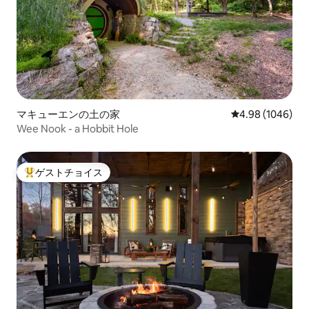
マキューエンの土の家
レビュー1046件
4.98 (1046)
Wee Nook - a Hobbit Hole
ゲストチョイス
大好評のゲストチョイスです。