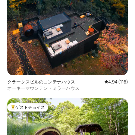
クラークスビルのコンテナハウス
レビュー116件
4.94 (116)
オーキーマウンテン・ミラーハウス
ゲストチョイス
大好評のゲストチョイスです。