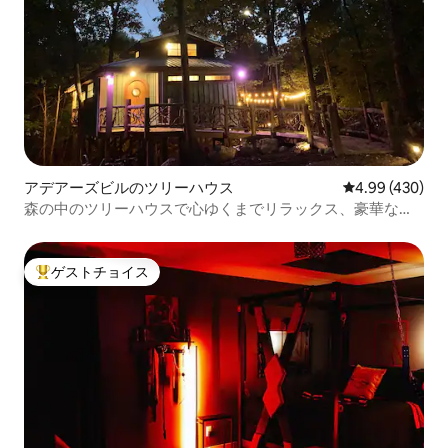
アデアーズビルのツリーハウス
レビュー430件
4.99 (430)
森の中のツリーハウスで心ゆくまでリラックス、豪華なツ
リーハウス、隠れ家、ジャグジー
ゲストチョイス
大好評のゲストチョイスです。