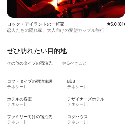
ロック・アイランドの一軒家
レビュー81
5.0 (81)
恋人たちの隠れ家、大人向けの変態カップル旅行
ぜひ訪⁠れ⁠た⁠い目⁠的⁠地
その他のタ⁠イ⁠プ⁠の宿⁠泊⁠先
やるべきこと
ロフトタイプの宿泊施設
B&B
テネシー川
テネシー川
ホテルの客室
デザイナーズホテル
テネシー川
テネシー川
ファミリー向けの宿泊先
ログハウス
テネシー川
テネシー川