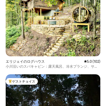
エリジェイのログハウス
レビュー102
5.0 (102)
小川沿いのスパキャビン：露天風呂、冷水プランジ、サウ
ナ
ゲストチョイス
大好評のゲストチョイスです。