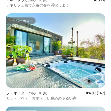
テネリフェ島で永遠の春を満喫しよう
スーパーホスト
スーパーホスト
ラ・オロターバの一軒家
レビュー147件
4.93 (147)
カサ・ラヴァ、素晴らしい眺めの明るい家