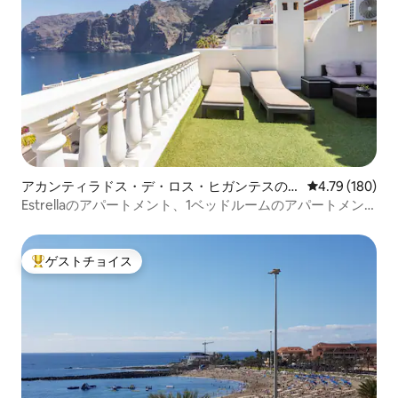
アカンティラドス・デ・ロス・ヒガンテスの
レビュー180件
4.79 (180)
アパート・マンション
Estrellaのアパートメント、1ベッドルームのアパートメン
ト。
ゲストチョイス
大好評のゲストチョイスです。