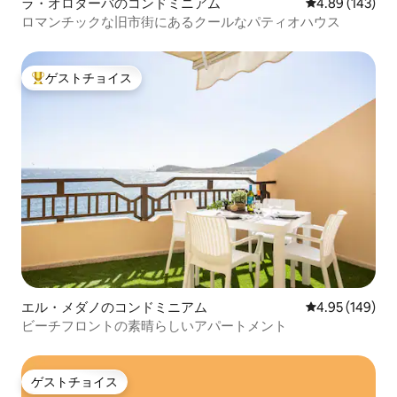
ラ・オロターバのコンドミニアム
レビュー143件
4.89 (143)
ロマンチックな旧市街にあるクールなパティオハウス
ゲストチョイス
大好評のゲストチョイスです。
エル・メダノのコンドミニアム
レビュー149件
4.95 (149)
ビーチフロントの素晴らしいアパートメント
ゲストチョイス
ゲストチョイス