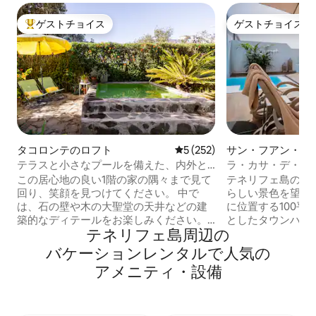
ゲストチョイス
ゲストチョイス
大好評のゲストチョイスです。
ゲストチョイス
タコロンテのロフト
レビュー252件、5つ星中5
5 (252)
サン・フアン・デ
の町家・長屋
テラスと小さなプールを備えた、内外と
ラ・カサ・デ・レ
もに素晴らしいペントハウス
この居心地の良い1階の家の隅々まで見て
テネリフェ島の北
回り、笑顔を見つけてください。 中で
らしい景色を望む
は、石の壁や木の大聖堂の天井などの建
に位置する100平
築的なディテールをお楽しみください。
としたタウンハウス。 専用の
テネリフェ島⁠周⁠辺⁠の
太陽光パネルのおかげで、消費電力の
ル、最新の家電製
70%以上が自家発電です。持続可能な家
庫、洗濯機など）
バ⁠ケ⁠ー⁠シ⁠ョ⁠ン⁠レ⁠ン⁠タ⁠ル⁠で人⁠気⁠の
です:) その後、外のバルコニーから景色
ベッドと2つのシ
ア⁠メ⁠ニ⁠テ⁠ィ⁠・⁠設⁠備
を眺め、裏庭、くつろぐエリア、そして
つの大きなクローゼ
今は居心地の良い小さなプール（2 x 2 m
晴らしい景色を望
）で休息、日光浴、くつろぐことができ
然が広がり、ハイ
ます。 インターネット光ファイバー
んあります。