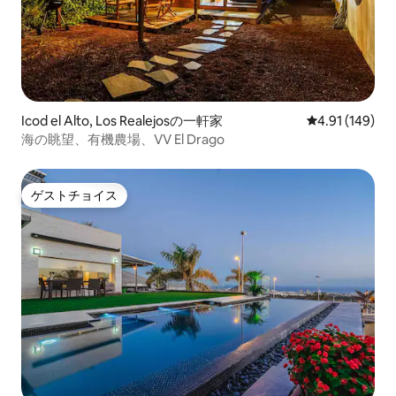
Icod el Alto, Los Realejosの一軒家
レビュー149件
4.91 (149)
海の眺望、有機農場、VV El Drago
ゲストチョイス
ゲストチョイス