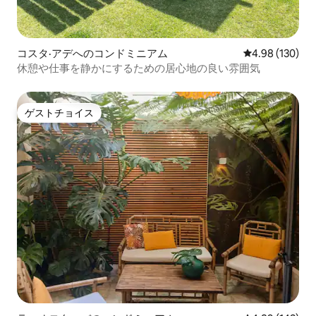
エストすることができます。
コスタ·アデへのコンドミニアム
レビュー130件
4.98 (130)
休憩や仕事を静かにするための居心地の良い雰囲気
ゲストチョイス
ゲストチョイス