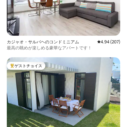
ーへのサプライズ、または問題が発生し
た場合は、お電話またはWhatsAppでお
気軽にご相談いただけることです。 環境
は穏やかで、テネリフェ島北部の小さな
町、タコロンテの歴史的中心部にありま
す。 メサ・デル・マールのビーチや天然
プール、その他の小さな町まで車で10分
です。 ペントハウスから北の高速道路
カジャオ・サルバヘのコンドミニアム
レビュー207件
4.94 (207)
（TF5 ）に簡単にアクセスでき、島のほ
最高の眺めが楽しめる豪華なアパートです！
かの場所にもすぐに行くことができま
す。 お車をお持ちでない場合は、近くに
いくつかのバス路線があります。 ほかに
ゲストチョイス
もご不明な点がございましたら、お気軽
大好評のゲストチョイスです。
にお問い合わせください！ ご滞在中にレ
ンタカーを借りて、ご自身のスケジュー
ルと専用駐車場の利便性を楽しむ場合で
も、車が必要ない場合でも、このペント
ハウスは町の中心部に位置しており、島
の主要な目的地まで移動できるバス停が
近くにあります。 テネリフェ・スル空港
（TFS空港）から50分、テネリフェ・ノ
ース空港（TFN空港）から15分です。 タ
クシーは高くありません。電話でタクシ
ーを呼ぶか、そのようなサービスをリク