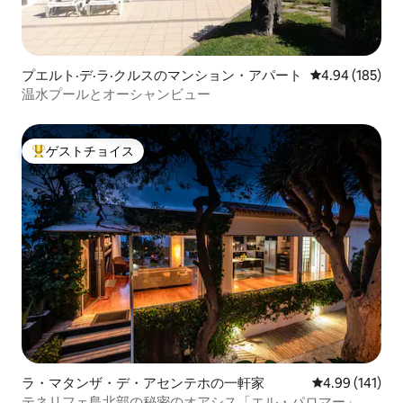
プエルト·デ·ラ·クルスのマンション・アパート
レビュー185件
4.94 (185)
温水プールとオーシャンビュー
ゲストチョイス
大好評のゲストチョイスです。
ラ・マタンザ・デ・アセンテホの一軒家
レビュー141件
4.99 (141)
テネリフェ島北部の秘密のオアシス「エル・パロマー」