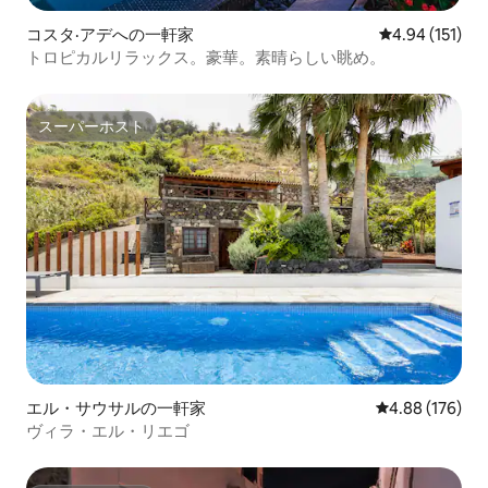
コスタ·アデへの一軒家
レビュー151件
4.94 (151)
トロピカルリラックス。豪華。素晴らしい眺め。
スーパーホスト
スーパーホスト
エル・サウサルの一軒家
レビュー176件
4.88 (176)
ヴィラ・エル・リエゴ