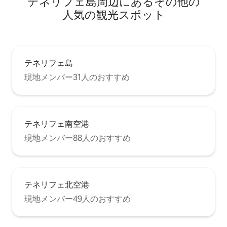
テネリフェ島⁠周⁠辺⁠に⁠あ⁠るそ⁠の⁠他⁠の
いるのは、伝統的な建築の質と、1メート
ルの厚さの石の壁と、伝統的な屋根の完
人⁠気⁠の観⁠光⁠ス⁠ポ⁠ッ⁠ト
璧な組み合わせです。 桑の木の床と天井
は、完璧な滞在を考えて全面改装された
すべての空間に温かさを与えています。
屋根裏部屋全体に自然光が入ります:) キ
ッチン キッチンには冷蔵庫と冷凍庫、電
テネリフェ島
子レンジ、IHコンロ、給湯器、食器洗い
現地メンバー31人のおすすめ
機、必要な調理器具、電気コーヒーメー
カー、トースター、塩、砂糖、油、酢な
どの調味料が完備されており、最初の1分
から食材の準備や料理を始めることがで
きます。 コーヒーマシンと無料のカプセ
テネリフェ南空港
ルコーヒーがあり、元気に1日をスタート
できます。 お茶を飲みたい場合は、お茶
現地メンバー88人のおすすめ
を入れるティーポットもご用意していま
すので、お忘れなく！ ラウンジ リビング
スペースは、家の他の部屋と同様に居心
地が良く、快適なソファ、設備の整った
テネリフェ北空港
バー家具（世界中の飲み物、ゲストの皆
様からのお陰で）、Netflixにアクセスで
現地メンバー49人のおすすめ
きるスマートテレビ、Bluetooth経由の音
楽デバイスが備わっています。 バスルー
ム バスルームには快適なシャワートレイ