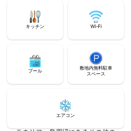
300mbpsで、仕事をして楽しむことがで
ESHFTU00003800
きます。 EduardoさんとDanielさんが、
38-4-00879310
休暇の手配や滞在中のサポートをいつで
も承ります。 お気軽にお問い合わせくだ
キッチン
Wi-Fi
さい！ カナリア諸島の伝統的な建物で、
質の高い素材を使用し、町の中心部にあ
りながら、緑に囲まれ、鳥の鳴き声が聞
こえる田舎のような雰囲気を味わえる、
このようなアクセスの良い宿泊施設を見
つけるのは簡単ではありません。 アクセ
スとテラス 外部の鉄製階段を通って1階に
上がると、明るく丁寧に装飾された専用
敷地内無料駐⁠車
プール
テラスがあり、ゲストをお迎えします。
ス⁠ペ⁠ー⁠ス
そこからは地平線（遠くに海）が見え、
テネリフェ島北部の心地よい夕日を楽し
むことができます。 家の周りや周辺の緑
地に巣を作る鳥の鳴き声が常に聞こえま
す。 屋根裏部屋 専用テラスから、構造と
素材がユニークなこのペントハウスにア
クセスできます。 ロフトとしての透明感
エアコン
のある部屋には、キッチンとダイン、リ
ビング、バスルーム、ワークエリア、寝
室スペースがあります。 本当に際立って