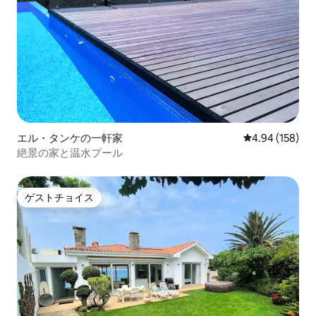
エル・タンケの一軒家
レビュー158件
4.94 (158)
絶景の家と温水プール
ゲストチョイス
ゲストチョイス