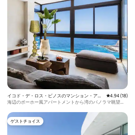
イコド・デ・ロス・ビノスのマンション・アパ
レビュー18件
4.94 (18)
ート
海辺のボーホー風アパートメントから湾のパノラマ眺望を
楽しめます
ゲストチョイス
ゲストチョイス