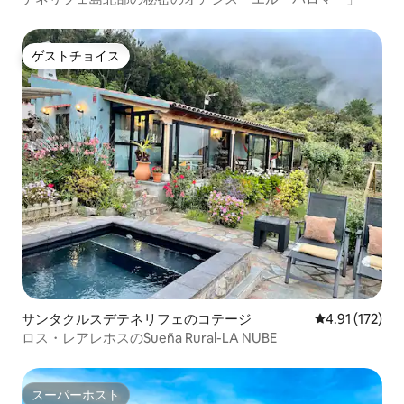
ゲストチョイス
ゲストチョイス
サンタクルスデテネリフェのコテージ
レビュー172
4.91 (172)
ロス・レアレホスのSueña Rural-LA NUBE
スーパーホスト
スーパーホスト