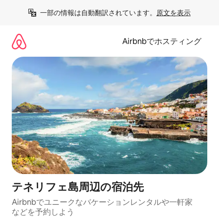
コ
一部の情報は自動翻訳されています。
原文を表示
ン
テ
ン
Airbnbでホスティング
ツ
に
ス
キ
ッ
プ
テネリフェ島⁠周⁠辺⁠の宿⁠泊⁠先
Airbnbでユニークなバ⁠ケ⁠ー⁠シ⁠ョ⁠ンレ⁠ン⁠タ⁠ルや一⁠軒⁠家
な⁠ど⁠を予⁠約⁠し⁠よ⁠う