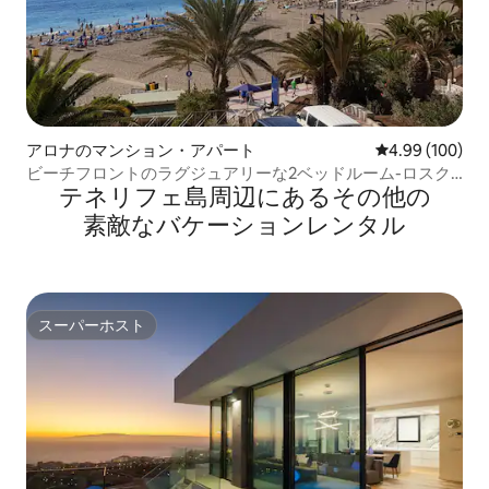
アロナのマンション・アパート
レビュー100件
4.99 (100)
ビーチフロントのラグジュアリーな2ベッドルーム-ロスク
テネリフェ島⁠周⁠辺⁠に⁠あ⁠るそ⁠の⁠他⁠の
リスティーナノス
素⁠敵⁠なバ⁠ケ⁠ー⁠シ⁠ョ⁠ン⁠レ⁠ン⁠タ⁠ル
スーパーホスト
スーパーホスト