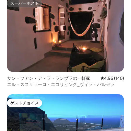
スーパーホスト
スーパーホスト
サン・フアン・デ・ラ・ランブラの一軒家
レビュー140件
4.96 (140)
エル・ススリューロ・エコリビング_ヴィラ・パルデラ
ゲストチョイス
ゲストチョイス