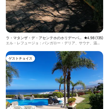
ラ・マタンザ・デ・アセンテホのホリデーパ
レビュー135件
4.98 (135)
ーク
エル・レフュージョ：バンガロー・デリア、サウナ、温水
プール
ゲストチョイス
ゲストチョイス