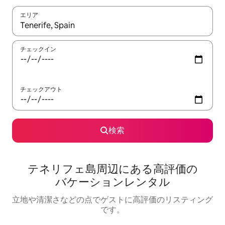
エリア
検索結果が表示されたら、上下の矢印キーを使って移動するか、
チェックイン
チェックアウト
検索
テネリフェ島⁠周⁠辺⁠に⁠あ⁠る高⁠評⁠価⁠の
バ⁠ケ⁠ー⁠シ⁠ョ⁠ン⁠レ⁠ン⁠タ⁠ル
立地や清潔さなどの点でゲストに高評価のリスティング
です。