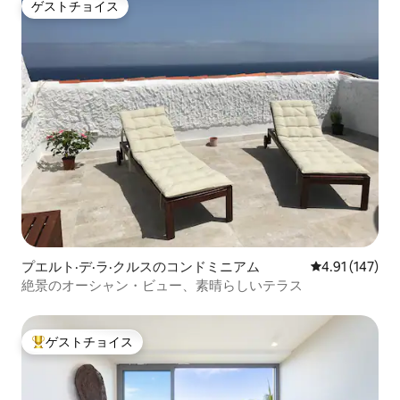
ゲストチョイス
ゲストチョイス
プエルト·デ·ラ·クルスのコンドミニアム
レビュー147件
4.91 (147)
絶景のオーシャン・ビュー、素晴らしいテラス
ゲストチョイス
大好評のゲストチョイスです。