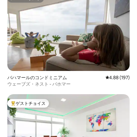
のマットレスを備えたベッドで休むこと
スーパーホスト
ができます。ベッドのサイズは1.60 x
2.00メートルで、翌朝まで安眠できる大
きさです。 独立した読書灯と、服や靴、
荷物として持ってきたものを収納できる
クローゼットがあります。 その他は、最
高のバケーション体験を共有するために
心を込めて準備された場所でのご滞在を
お楽しみください！！！ ホストは、マル
タ人のお母さんと一緒に母屋の1階に住ん
でいます。 屋根裏部屋には外部の階段か
らアクセスでき、完全に独立していま
す。 駐車場とランドリーエリア（洗濯機
と乾燥機）は共用スペースで、ゲストは
バハマールのコンドミニアム
レビュー197件
4.88 (197)
いつでもご利用いただけます。 ガレージ
ウェーブズ・ネスト - バホマー
には、リモコンで自動ドアを開けて入る
ことができます。リモコンは到着後すぐ
にお渡しします:) 屋外階段から屋根裏部
ゲストチョイス
屋に個別にアクセスできるほか、快適な
大好評のゲストチョイスです。
椅子と屋外シャワーで涼むことができる
専用庭園との間にドアがあります。 主な
利点は、明確に定義された独立したスペ
ースのプライバシーを尊重しつつ、ご滞
在中にご不明な点、おすすめ、パートナ