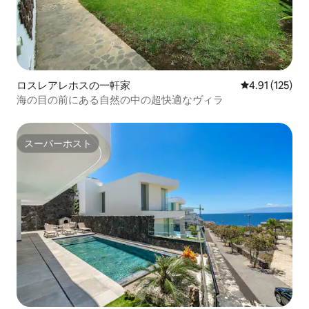
ロスレアレホスの一軒家
レビュー125
4.91 (125)
海の目の前にある自然の中の超快適なヴィラ
スーパーホスト
スーパーホスト