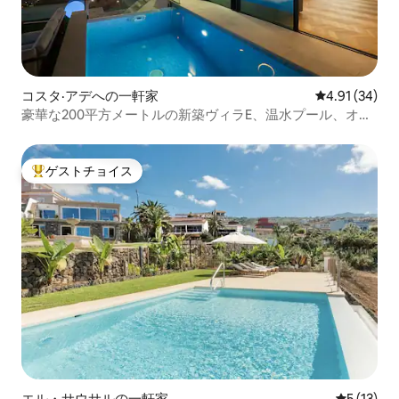
コスタ·アデへの一軒家
レビュー34件
4.91 (34)
豪華な200平方メートルの新築ヴィラE、温水プール、オー
シャンビュー
ゲストチョイス
大好評のゲストチョイスです。
エル・サウサルの一軒家
レビュー1
5 (13)