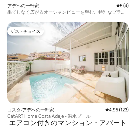
アデヘの一軒家
レビュー
5 (4)
果てしなく広がるオーシャンビューを望む、特別なプライ
ベートヴィラ
ゲストチョイス
ゲストチョイス
コスタ·アデへの一軒家
レビュー123件
4.95 (123)
CatART Home Costa Adeje • 温水プール
エアコン付きのマンション・アパート