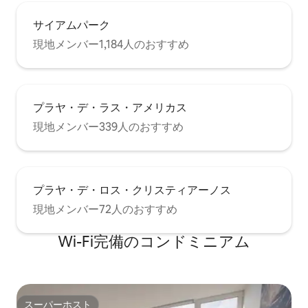
があり、ヘアドライヤー、バスタオル、
ビーチタオルのセットが備わっていま
サイアムパーク
す。 トイレットペーパー、シンク用の石
現地メンバー1,184人のおすすめ
鹸、シャワージェルがあります。 追加の
タオルが必要な場合は、リクエストする
だけですぐにご用意いたします。 ご滞在
が7日を超える場合は、ベッドとタオルの
新しいセットが毎週提供されます。 専用
プラヤ・デ・ラス・アメリカス
庭園 ドアを通ると、物件全体を囲む心地
よい庭を見下ろすプライベートで特別な
現地メンバー339人のおすすめ
エリアがあり、日光浴をしたり、キャン
ドルライトで飲み物を飲んだり、読書を
楽しむことができます。 これらのスペー
スでは、緑に囲まれて涼しく過ごせる屋
プラヤ・デ・ロス・クリスティアーノス
外シャワーをご利用いただけます。 イン
ターネットとワークスペースまたは読書
現地メンバー72人のおすすめ
ペントハウスは家全体にWi-Fiが届き、書
斎や仕事スペースには自然光が入り、窓
Wi-Fi完備のコンドミニアム
からは庭の絶景が見えます。スペイン語
の本や雑誌がありますので、スペイン語
を学んだり、読書を楽しんだりすること
ができます。 休息する。XLベッド そして
最後に、最も重要なことですが、高品質
スーパーホスト