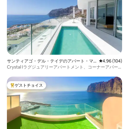
サンティアゴ・デル・テイデのアパート・マ
レビュー104件
4.96 (104)
ンション
Crystal Iラグジュアリーアパートメント、コーナーアパー
トメント、...
ゲストチョイス
大好評のゲストチョイスです。