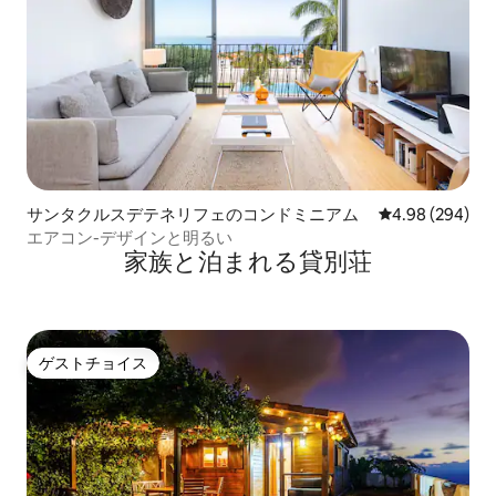
サンタクルスデテネリフェのコンドミニアム
レビュー294件
4.98 (294)
エアコン-デザインと明るい
家族と泊まれる貸別荘
ゲストチョイス
ゲストチョイス