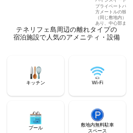
ブルと椅子2脚、シャワー付きのバスルー
プライベートバン
ム、小さなリビングルーム、スマートテ
方メートルの独立
レビ、Wi-Fi、エアコン、160 x 200のベッ
（同じ敷地内）は
ドがある寝室。 とてもフレンドリーな犬
あり、中心部まで約
（ゴールデンレトリバー）が3匹自由に歩
テネリフェ島周辺の離⁠れ⁠タ⁠イ⁠プの
ッピングやレストラ
き回っています。
です。スタジオは
宿⁠泊⁠施⁠設で人⁠気⁠のア⁠メ⁠ニ⁠テ⁠ィ⁠・設⁠備
ラ・クルスのユニ
ができます。とて
です。敷地内に専
スタジオのみの利
かな郊外の立地。
隣にトイレ（シャ
名様追加でご予約い
キッチン
Wi-Fi
敷地内無料駐⁠車
プール
ス⁠ペ⁠ー⁠ス