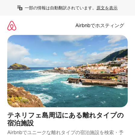
コ
一部の情報は自動翻訳されています。
原文を表示
ン
テ
ン
Airbnbでホスティング
ツ
に
ス
キ
ッ
プ
テネリフェ島周辺にあ⁠る離⁠れ⁠タ⁠イ⁠プの
宿⁠泊⁠施⁠設
Airbnbでユニークな離れタイプの宿泊施設を検索・予