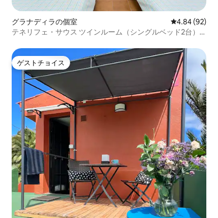
グラナディラの個室
レビュー92件
4.84 (92)
テネリフェ・サウス ツインルーム（シングルベッド2台）
Wi-Fi完備
ゲストチョイス
ゲストチョイス