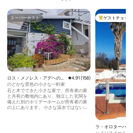
スーパーホスト
ゲストチョイス
スーパーホスト
大好評のゲストチ
ロス・メノレス・アデヘの離
レビュー158件、5つ星中4.91
4.91 (158)
れ
のどかな景色の小さな一軒家
石と木でできた小さな家で、所有者の家
と共有の敷地内にあり、独立した玄関を
備えた別のホリデーホームが所有者の家
の上にあります。 小さな温水ではないプ
ール、ガスキッチン付きの屋根付きバー
ベキュー、庭、リラックスできるエリ
ア、そして他の2人のゲストと共有するサ
ラ・オロターバの
ンルーム。 室内：キッチン、小さなテー
ハイジスイート