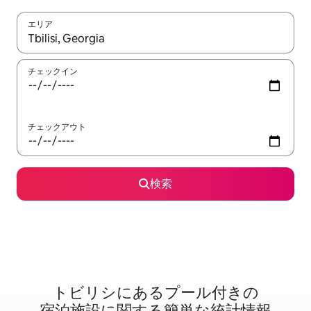
エリア
検索結果が表示されたら、上下の矢印キーを使って移動するか、
チェックイン
チェックアウト
検索
トビリシに⁠あ⁠るプ⁠ー⁠ル⁠付⁠き⁠の
宿⁠泊⁠施⁠設⁠に関⁠す⁠る簡⁠単⁠な統⁠計⁠情⁠報