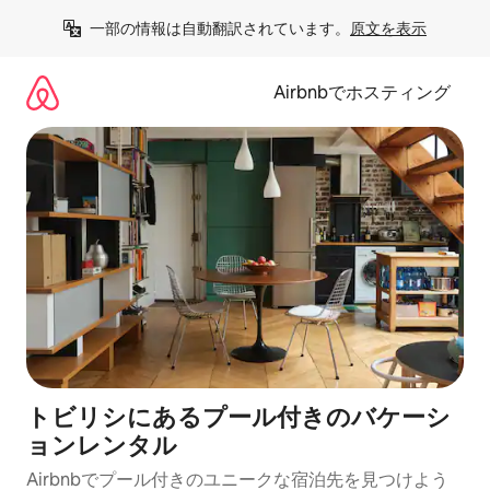
コ
一部の情報は自動翻訳されています。
原文を表示
ン
テ
ン
Airbnbでホスティング
ツ
に
ス
キ
ッ
プ
トビリシにあるプール付きのバケーシ
ョンレンタル
Airbnbでプール付きのユニークな宿泊先を見つけよう