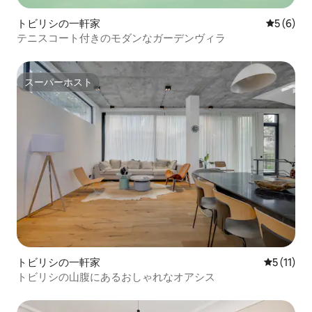
トビリシの一軒家
レビュー
5 (6)
テニスコート付きのモダンなガーデンヴィラ
スーパーホスト
スーパーホスト
トビリシの一軒家
レビュー1
5 (11)
トビリシの山腹にあるおしゃれなオアシス