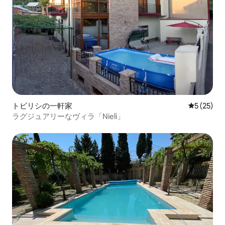
トビリシの一軒家
レビュー2
5 (25)
ラグジュアリーなヴィラ「Nieli」