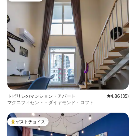
トビリシのマンション・アパート
レビュー35件
4.86 (35)
マグニフィセント・ダイヤモンド・ロフト
ゲストチョイス
大好評のゲストチョイスです。