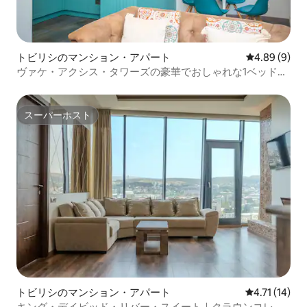
トビリシのマンション・アパート
レビュー9件
4.89 (9)
ヴァケ・アクシス・タワーズの豪華でおしゃれな1ベッドル
ーム
スーパーホスト
スーパーホスト
トビリシのマンション・アパート
レビュー14件
4.71 (14)
キング・デイビッド・リバー・スイート｜クラウンコレク