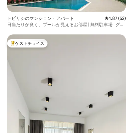
トビリシのマンション・アパート
レビュー52件
4.87 (52)
日当たりが良く、プールが見えるお部屋 | 無料駐車場 | グリ
ーン・ダイヤモンド認定。
ゲストチョイス
大好評のゲストチョイスです。