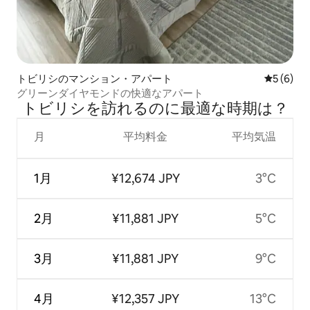
トビリシのマンション・アパート
レビュー
5 (6)
グリーンダイヤモンドの快適なアパート
トビリシを訪⁠れ⁠るの⁠に最⁠適⁠な時⁠期⁠は⁠？
月
平均料金
平均気温
1月
¥12,674 JPY
3°C
2月
¥11,881 JPY
5°C
3月
¥11,881 JPY
9°C
4月
¥12,357 JPY
13°C