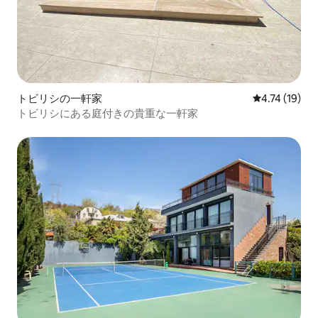
トビリシの一軒家
レビュー19件
4.74 (19)
トビリシにある庭付きの貴重な一軒家