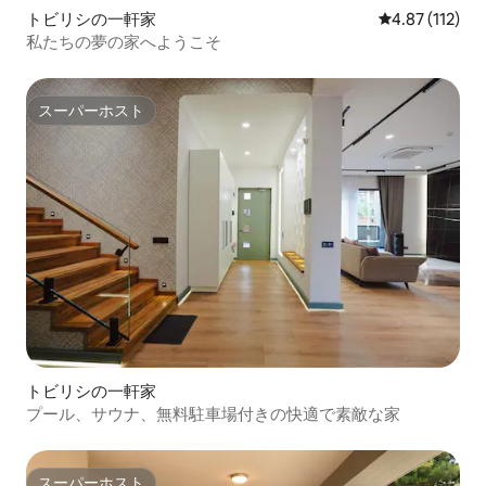
トビリシの一軒家
レビュー112
4.87 (112)
私たちの夢の家へようこそ
スーパーホスト
スーパーホスト
トビリシの一軒家
プール、サウナ、無料駐車場付きの快適で素敵な家
スーパーホスト