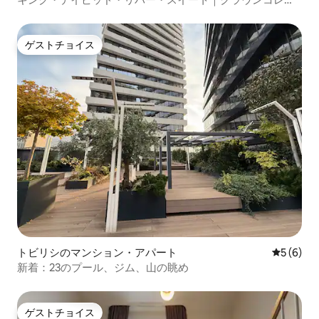
ション
ゲストチョイス
ゲストチョイス
トビリシのマンション・アパート
レビュー
5 (6)
新着：23のプール、ジム、山の眺め
ゲストチョイス
ゲストチョイス