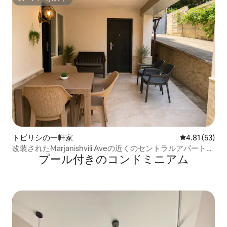
スーパーホスト
トビリシの一軒家
レビュー53件
4.81 (53)
改装されたMarjanishvili Aveの近くのセントラルアパートメ
プール付きのコンドミニアム
ント