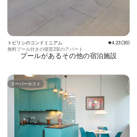
トビリシのコンドミニアム
レビュー30件
4.23 (30)
無料プール付きの寝室2室のアパート
プールがあるその他の宿泊施設
スーパーホスト
スーパーホスト