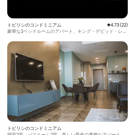
トビリシのコンドミニアム
レビュー22件
4.73 (22)
豪華な2ベッドルームのアパート、キング・デビッド・レジ
デンス
トビリシのコンドミニアム
寝室2室、バスルーム2室、美しい景色の素敵なアパート と