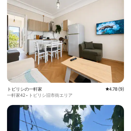
トビリシの一軒家
レビュー9件
4.78 (9)
一軒家42 • トビリシ旧市街エリア