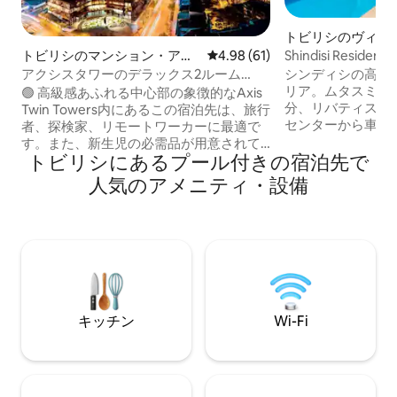
トビリシのヴィラ
Shindisi Resi
トビリシのマンション・アパ
レビュー61件、5つ星中4.98
4.98 (61)
ファミリーヴィラ
ート
シンディシの高級ヴ
アクシスタワーのデラックス2ルーム
リア。ムタスミン
60m²マウンテンビュー
🟢 高級感あふれる中心部の象徴的なAxis
分、リバティスクエ
Twin Towers内にあるこの宿泊先は、旅行
センターから車で1
者、探検家、リモートワーカーに最適で
テージスタイルで
す。また、新生児の必需品が用意されて
バロック様式の要
トビリシにあるプール付きの宿泊先で
いるため、新しい家族の誕生を迎えに来
のベッド、暖炉と
られるゲストにも理想的です。 🟢 一部の
人気のアメニティ・設備
ークなワインセラ
ゲストレビューからは、より有益な情報
サイズベッドを備
が得られます： ★ 居心地が良く、素敵な
ベッドを備えた寝
景色が楽しめます ★ おしゃれで広々とし
2台を備えた寝室
ている ★ 通常、ホテルにはない設備が備
す。 この7つのベ
わっている ★ 理想的なワークステーショ
はVIPクラスです
ン！デジタルノマドが夢見るAirbnbの宿
コンが備わってお
泊先 ★ 細部までこだわり抜いています ★
眺められるバルコ
24時間365日営業のスーパー、さまざま
キッチン
Wi-Fi
なお食事のオプション