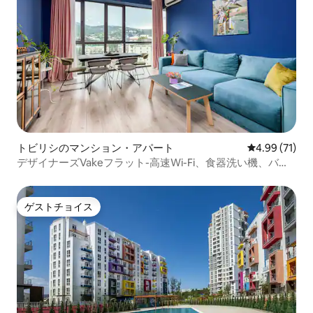
トビリシのマンション・アパート
レビュー71件
4.99 (71)
デザイナーズVakeフラット-高速Wi-Fi、食器洗い機、バル
コニー
ゲストチョイス
ゲストチョイス