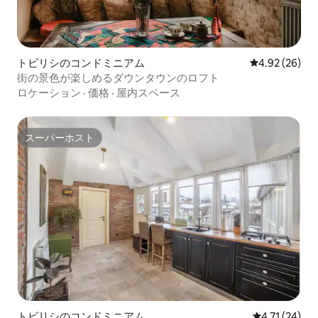
トビリシのコンドミニアム
レビュー26件
4.92 (26)
街の景色が楽しめるダウンタウンのロフト
ロケーション
·
価格
·
屋内スペース
スーパーホスト
スーパーホスト
トビリシのコンドミニアム
レビュー24件
4.71 (24)