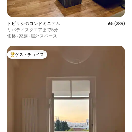
トビリシのコンドミニアム
レビュー28
5 (289)
リバティスクエアまで5分
価格
·
家族
·
屋外スペース
ゲストチョイス
大好評のゲストチョイスです。