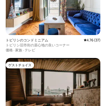
トビリシのコンドミニアム
レビュー37件
4.76 (37)
トビリシ旧市街の居心地の良いコーナー
価格
·
家族
·
テレビ
ゲストチョイス
ゲストチョイス