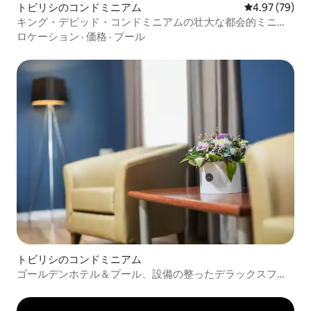
トビリシのコンドミニアム
レビュー79件
4.97 (79)
キング・デビッド・コンドミニアムの壮大な都会的ミニマ
リズム
ロケーション
·
価格
·
プール
トビリシのコンドミニアム
ゴールデンホテル＆プール、設備の整ったデラックスファ
ミリールーム