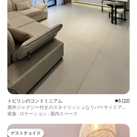
トビリシのコンドミニアム
レビュー2
5 (22)
屋外ジャグジー付きのスタイリッシュなリバーサイドアパ
ート
家族
·
ロケーション
·
屋内スペース
ゲストチョイス
ゲストチョイス