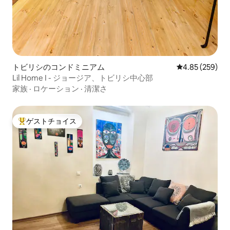
トビリシのコンドミニアム
レビュー259件
4.85 (259)
Lil Home I - ジョージア、トビリシ中心部
家族
·
ロケーション
·
清潔さ
ゲストチョイス
大好評のゲストチョイスです。