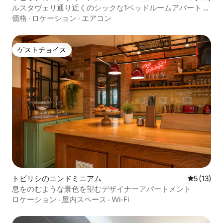
ルスタヴェリ通り近くのシックな1ベッドルームアパート -
Wehost提供
価格
·
ロケーション
·
エアコン
ゲストチョイス
ゲストチョイス
トビリシのコンドミニアム
レビュー1
5 (13)
息をのむような景色を望むデザイナーアパートメント
ロケーション
·
屋内スペース
·
Wi-Fi