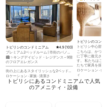
スーパーホスト
大好評のゲストチ
トビリシのコンド
トビリシ中心部に
トビリシのコンドミニアム
レビュー103件、5つ星中4.9
4.9 (103)
ー2寝室アパート
こちらは、かつて
プレミアム2ベッドルーム | 市街のパノラ
に丁寧に復元され
マビュー • キング・デビッド
🏙️ ✨キングデイビッド・レジデンス – 9階
す。 私たちはこのアパートに住み、自分
のフロアエレガンス
たちで家具を揃え
━━━━━━━━━━━━━━━━━━━━━━━━━
ピレーションを受
ロケーション
·
価
街の上にあるスタイリッシュな2ベッドル
取り入れようとし
ィ
ームのアパートで目を覚ましましょう。
ロケーション
·
家族
·
清潔さ
私たちの誇りと喜
🛋️仕事、映画、ゆったりとした夜に最適
トビリシにあるコンドミニアムで人気
家です。私たちと
な明るいラウンジ 🍳 料理やテイクアウト
のアメニティ・設備
ただけることを願ってい
の夜に使えるフルキッチン 🌇大きな窓か
正確ですが、デザ
ら広い街の景色が見えます 🏢 コンシェル
分に伝わっていま
ジュと近隣施設を備えた安全な高級タワ
れたセンスにあふ
ー 施設 広々とした快適で洗練されたトビ
とても家庭的な雰