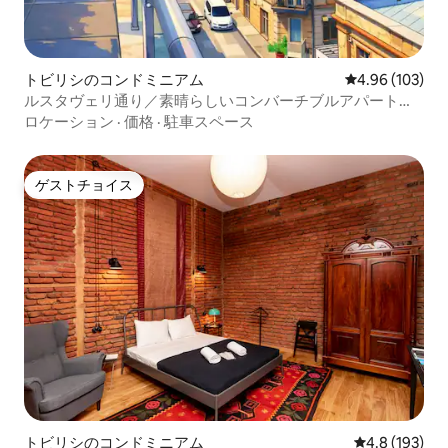
トビリシのコンドミニアム
レビュー103件
4.96 (103)
ルスタヴェリ通り／素晴らしいコンバーチブルアパート／
バスタブ
ロケーション
·
価格
·
駐車スペース
ゲストチョイス
ゲストチョイス
トビリシのコンドミニアム
レビュー193
4.8 (193)