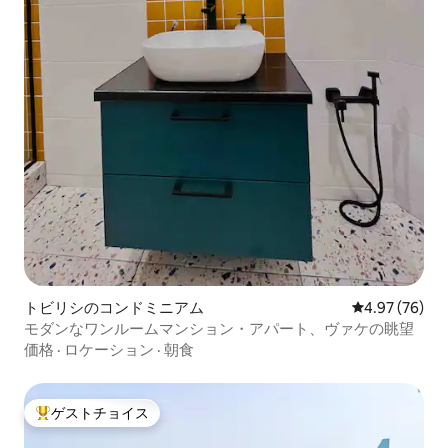
トビリシのコンドミニアム
レビュー76件
4.97 (76)
モダンなワンルームマンション・アパート、ヴァケの眺望
価格
·
ロケーション
·
朝食
ゲストチョイス
大好評のゲストチョイスです。