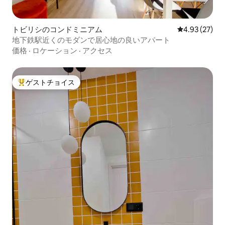
トビリシのコンドミニアム
レビュー27件
4.93 (27)
地下鉄駅近くのモダンで居心地の良いアパート
価格
·
ロケーション
·
アクセス
ゲストチョイス
大好評のゲストチョイスです。