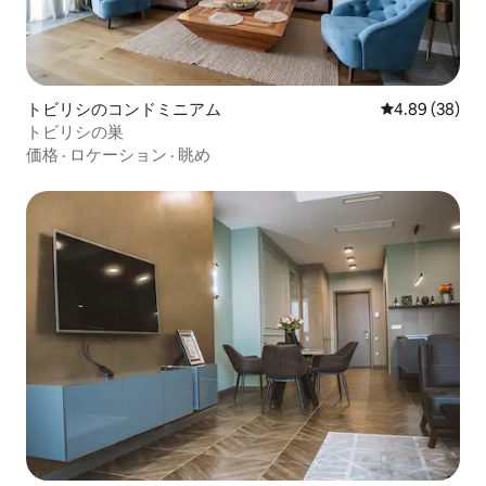
トビリシのコンドミニアム
レビュー38件
4.89 (38)
トビリシの巣
価格
·
ロケーション
·
眺め