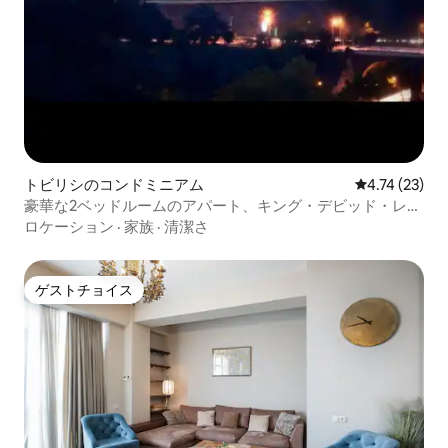
トビリシのコンドミニアム
レビュー23件
4.74 (23)
豪華な2ベッドルームのアパート、キング・デビッド・レジ
デンス
ロケーション
·
家族
·
清潔さ
ゲストチョイス
ゲストチョイス