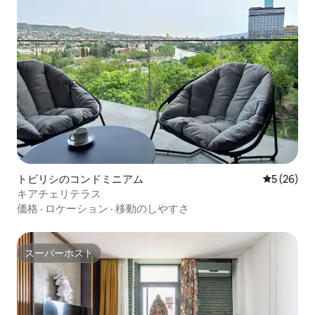
トビリシのコンドミニアム
レビュー2
5 (26)
キアチェリテラス
価格
·
ロケーション
·
移動のしやすさ
スーパーホスト
スーパーホスト