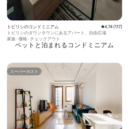
トビリシのコンドミニアム
レビュー117
4.74 (117)
トビリシのダウンタウンにあるアパート、自由広場
家族
·
価格
·
チェックアウト
ペットと泊まれるコンドミニアム
スーパーホスト
スーパーホスト