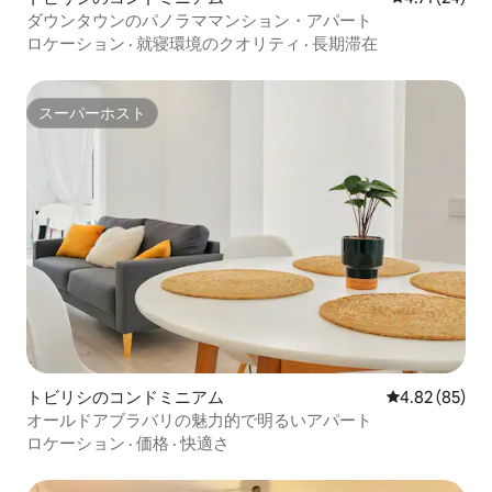
ダウンタウンのパノラママンション・アパート
ロケーション
·
就寝環境のクオリティ
·
長期滞在
スーパーホスト
スーパーホスト
トビリシのコンドミニアム
レビュー85件
4.82 (85)
オールドアブラバリの魅力的で明るいアパート
ロケーション
·
価格
·
快適さ