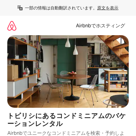
コ
一部の情報は自動翻訳されています。
原文を表示
ン
テ
ン
Airbnbでホスティング
ツ
に
ス
キ
ッ
プ
トビリシにあるコンドミニアムのバケ
ーションレンタル
Airbnbでユニークなコンドミニアムを検索・予約しよ