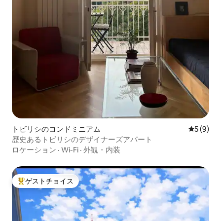
トビリシのコンドミニアム
レビュー
5 (9)
歴史あるトビリシのデザイナーズアパート
ロケーション
·
Wi-Fi
·
外観・内装
ゲストチョイス
大好評のゲストチョイスです。