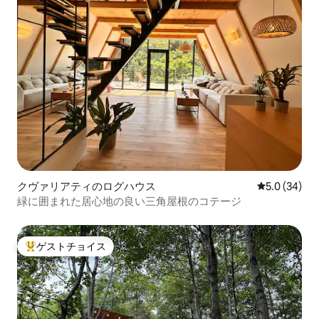
クヴァリアティのログハウス
レビュー34
5.0 (34)
緑に囲まれた居心地の良い三角屋根のコテージ
ゲストチョイス
大好評のゲストチョイスです。