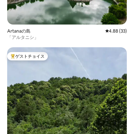
Artanaの島
レビュー33件
4.88 (33)
「アルタニシ」
ゲストチョイス
大好評のゲストチョイスです。