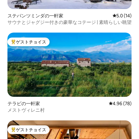
ステパンツミンダの一軒家
レビュー14
5.0 (14)
サウナとジャグジー付きの豪華なコテージ | 素晴らしい眺望
ゲストチョイス
大好評のゲストチョイスです。
テラビの一軒家
レビュー78件
4.96 (78)
メストヴィレニ村
ゲストチョイス
大好評のゲストチョイスです。