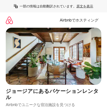
コ
一部の情報は自動翻訳されています。
原文を表示
ン
テ
ン
Airbnbでホスティング
ツ
に
ス
キ
ッ
プ
ジョージアにあるバケーションレンタ
ル
Airbnbでユニークな宿泊施設を見つける