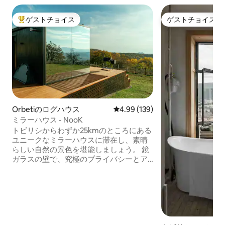
ゲストチョイス
ゲストチョイス
大好評のゲストチョイスです。
ゲストチョイス
Orbetiのログハウス
レビュー139件、5つ星中4.99
4.99 (139)
ミラーハウス - NooK
トビリシからわずか25kmのところにある
ユニークなミラーハウスに滞在し、素晴
らしい自然の景色を堪能しましょう。 鏡
ガラスの壁で、究極のプライバシーとア
ウトドアとのつながりをお楽しみくださ
い。 露天風呂・ジャグジー付きのテラス
でリラックスしたり、景色を楽しみなが
らディナーを楽しんだり、ファイヤーグ
リルでバーベキューを楽しんだりできま
す。 内部には、スーパーキングサイズの