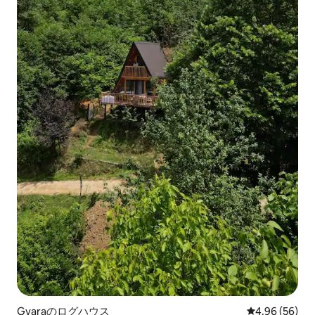
Gvaraのログハウス
レビュー56件
4.96 (56)