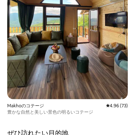
Makhoのコテージ
レビュー73件
4.96 (73)
豊かな自然と美しい景色の明るいコテージ
ぜひ訪⁠れ⁠た⁠い目⁠的⁠地