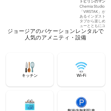
ベッド、HDプロジェクター、Bluetooth
トビリシのマンシ
サウンドバー、暖炉、設備の整ったキッ
パート
Chemia Studio
チンがあり、完璧なロマンティックな休
「VIRSTAK」
暇を過ごすことができます。 床下暖房、
あるインダストリ
エアコン、外気換気で快適さを確保しま
タブから楽しめる
す。
ューとともにユニ
ジョージアのバケーションレンタルで
します。 -100%手作り。 -ランダムな居心
地の良い/機能的
人気のアメニティ・設備
ん。スタジオのア
ンテージ家具とイ
構成されており、
いる人には不快に
ん。 映画のような芸術的な雰囲気。 - ワ
イナリー - 9種類のワイン -
クター 空港送迎スズキスウィフト80ジェ
ル
キッチン
Wi-Fi
敷地内無料駐⁠車