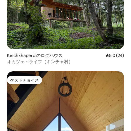
Kinchkhaperdiのログハウス
レビュー24
5.0 (24)
オカツェ・ライフ（キンチャ村）
ゲストチョイス
ゲストチョイス