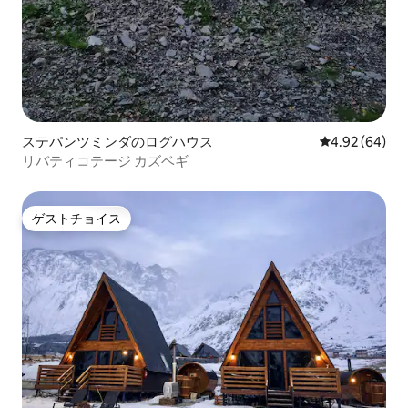
ステパンツミンダのログハウス
レビュー64件
4.92 (64)
リバティコテージ カズベギ
ゲストチョイス
ゲストチョイス