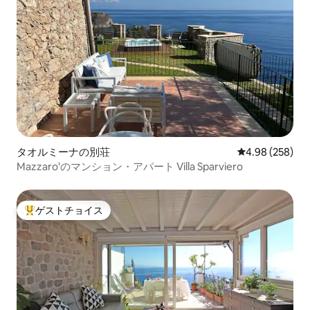
タオルミーナの別荘
レビュー258件
4.98 (258)
Mazzaro'のマンション・アパート Villa Sparviero
ゲストチョイス
大好評のゲストチョイスです。