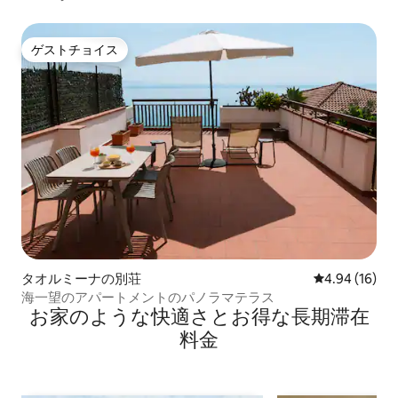
ゲストチョイス
ゲストチョイス
タオルミーナの別荘
レビュー16件
4.94 (16)
海一望のアパートメントのパノラマテラス
お家のような快⁠適⁠さ⁠とお⁠得⁠な長⁠期⁠滞⁠在
料⁠金