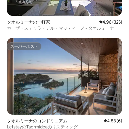
タオルミーナの一軒家
レビュー325件
4.96 (325)
カーザ・ステッラ・デル・マッティーノ - タオルミーナ
スーパーホスト
スーパーホスト
タオルミーナのコンドミニアム
レビュー6件
4.83 (6)
LetstayのTaormideaのリスティング