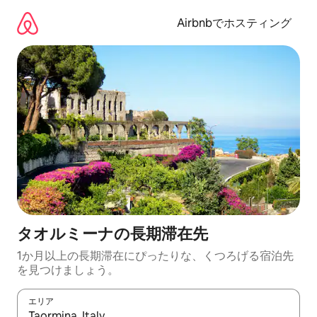
コ
ン
Airbnbでホスティング
テ
ン
ツ
に
ス
キ
ッ
プ
タオルミーナの長期滞在先
1か月以上の長期滞在にぴったりな、くつろげる宿泊先
を見つけましょう。
エリア
検索結果が表示されたら、上下の矢印キーを使って移動するか、