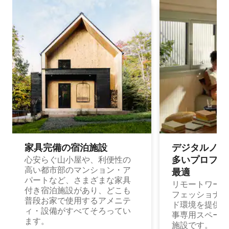
家具完備の宿⁠泊⁠施⁠設
デジタルノマド
多⁠いプ⁠ロ⁠フ⁠ェ⁠
心安らぐ山小屋や、利便性の
高い都市部のマンション・ア
最⁠適
パートなど、さまざまな家具
リモートワーク
付き宿泊施設があり、どこも
フェッショナル
普段お家で使用するアメニテ
ド環境を提供する
ィ・設備がすべてそろってい
事専用スペース
ます。
施設です。