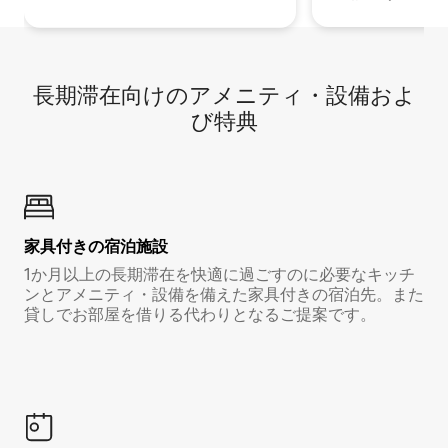
長期滞在向け⁠のア⁠メ⁠ニ⁠テ⁠ィ⁠・設⁠備⁠およ
び特⁠典
家具付き⁠の宿⁠泊⁠施⁠設
1か月以上の長期滞在を快適に過ごすのに必要なキッチ
ンとアメニティ・設備を備えた家具付きの宿泊先。また
貸しでお部屋を借りる代わりとなるご提案です。