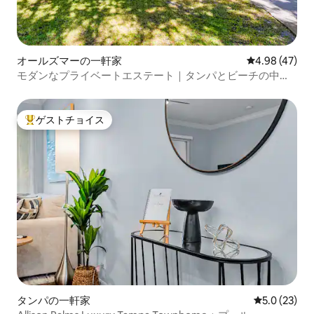
オールズマーの一軒家
レビュー47件
4.98 (47)
モダンなプライベートエステート｜タンパとビーチの中心
部
ゲストチョイス
大好評のゲストチョイスです。
タンパの一軒家
レビュー23
5.0 (23)