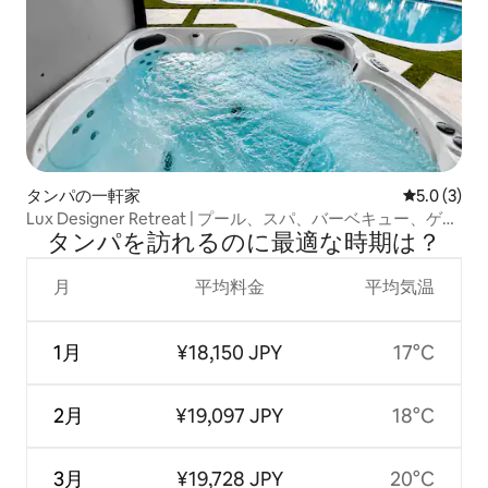
タンパの一軒家
レビュー3
5.0 (3)
Lux Designer Retreat | プール、スパ、バーベキュー、ゲー
タンパを訪⁠れ⁠るの⁠に最⁠適⁠な時⁠期⁠は⁠？
ム
月
平均料金
平均気温
1月
¥18,150 JPY
17°C
2月
¥19,097 JPY
18°C
3月
¥19,728 JPY
20°C