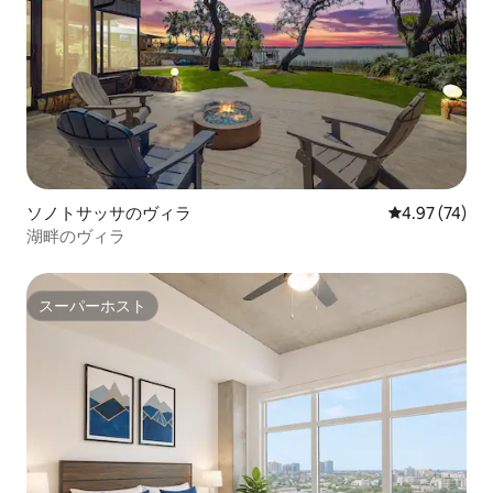
ソノトサッサのヴィラ
レビュー74件
4.97 (74)
湖畔のヴィラ
スーパーホスト
スーパーホスト