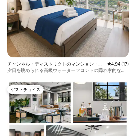
チャンネル・ディストリクトのマンション・ア
レビュー17件
4.94 (17)
パート
夕日を眺められる高級ウォーターフロントの隠れ家的な宿
泊先
ゲストチョイス
ゲストチョイス