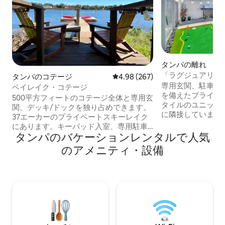
タンパの離れ
「ラグジュアリー小
タンパのコテージ
レビュー267件、5つ星中4.98
4.98 (267)
ッシュガーデン/U
専用玄関、駐車場
ベイレイク・コテージ
を備えたプライベ
500平方フィートのコテージ全体と専用玄
タイルのユニット。
関、デッキ/ドックを独り占めできます。
に隣接しています
37エーカーのプライベートスキーレイク
り、専用の入り口
にあります。キーパッド入室、専用駐車
ます。 ジャグジー、パーゴラ、パッティ
タンパのバケーションレンタルで人気
場。キングサイズベッド1台、バスルーム
ンググリーンを備
1つ、クイーンソファベッド、洗濯機・乾
のアメニティ・設備
宿泊先をお楽しみ
燥機、Wi-Fi、スマートテレビ、遮光カー
ーデンズ、USF、
テン、シャンプー、コンディショナー、
ック・カジノから
ヘアドライヤー、Wi-Fi。キッチンは充実
ン、スマートテレビ
しており、無煙グリル、リクエストに応
スを備えています。 パーティー、イ
じてワイン冷蔵庫、Kカップ/ドリップコ
ト、集会、大音量
ーヒーメーカーをご用意しています。湖
ます。騒音禁止の
にはバスがいます。釣り竿/タックルボッ
のゲストを尊重し
クスをご用意しています。カヤックとカ