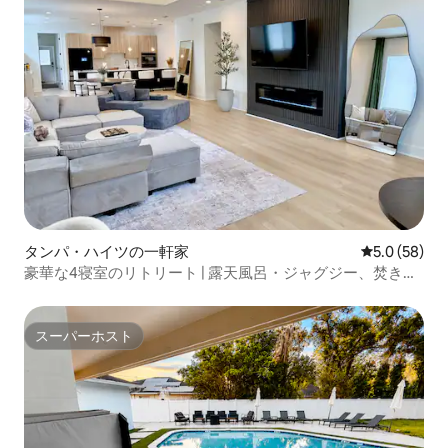
タンパ・ハイツの一軒家
レビュー58
5.0 (58)
豪華な4寝室のリトリート | 露天風呂・ジャグジー、焚き火
台、ゲームルーム
スーパーホスト
スーパーホスト