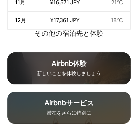
11月
¥16,571 JPY
21°C
12月
¥17,361 JPY
18°C
その他の宿⁠泊⁠先と体⁠験
Airbnb体験
新しいことを体験しましょう
Airbnb⁠サ⁠ー⁠ビ⁠ス
滞在をさ⁠ら⁠に特⁠別⁠に