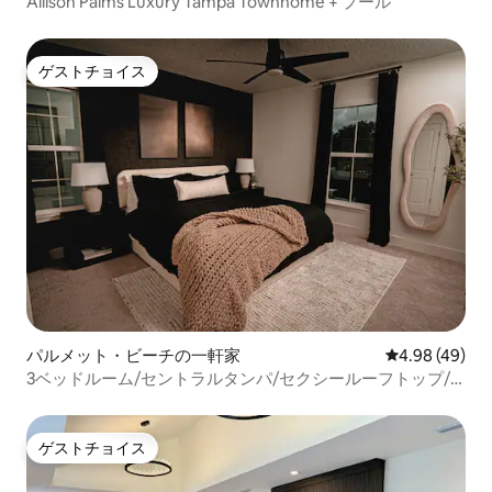
Allison Palms Luxury Tampa Townhome + プール
ゲストチョイス
ゲストチョイス
パルメット・ビーチの一軒家
レビュー49件
4.98 (49)
3ベッドルーム/セントラルタンパ/セクシールーフトップ/
ファイヤーピット/自転車/
ゲストチョイス
ゲストチョイス