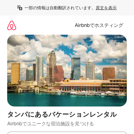
コ
一部の情報は自動翻訳されています。
原文を表示
ン
テ
ン
Airbnbでホスティング
ツ
に
ス
キ
ッ
プ
タンパにあるバケーションレンタル
Airbnbでユニークな宿泊施設を見つける