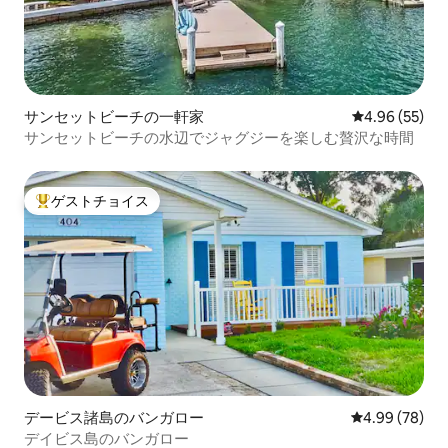
サンセットビーチの一軒家
レビュー55件
4.96 (55)
サンセットビーチの水辺でジャグジーを楽しむ贅沢な時間
ゲストチョイス
大好評のゲストチョイスです。
デービス諸島のバンガロー
レビュー78件
4.99 (78)
デイビス島のバンガロー