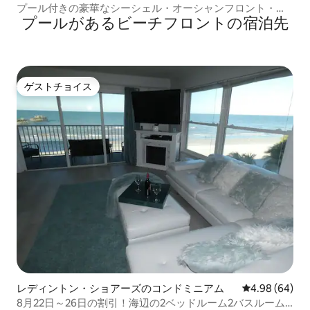
プール付きの豪華なシーシェル・オーシャンフロント・コ
プールがあるビーチフロントの宿泊先
ンドミニアム
ゲストチョイス
ゲストチョイス
レディントン・ショアーズのコンドミニアム
レビュー64件
4.98 (64)
8月22日～26日の割引！海辺の2ベッドルーム2バスルーム