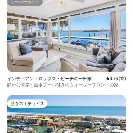
スーパーホスト
スーパーホスト
インディアン・ロックス・ビーチの一軒家
レビュー12件
4.75 (12)
静かな湾岸：温水プール付きのウォーターフロントの家
ゲストチョイス
大好評のゲストチョイスです。