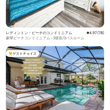
レディントン・ビーチのコンドミニアム
レビュー78件
4.97 (78)
豪華ビーチコンドミニアム - 3寝室/3バスルーム
ゲストチョイス
大好評のゲストチョイスです。