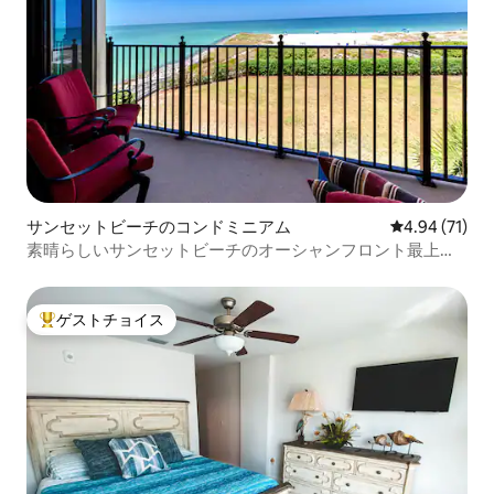
サンセットビーチのコンドミニアム
レビュー71件
4.94 (71)
素晴らしいサンセットビーチのオーシャンフロント最上階
コンドミニアム
ゲストチョイス
大好評のゲストチョイスです。