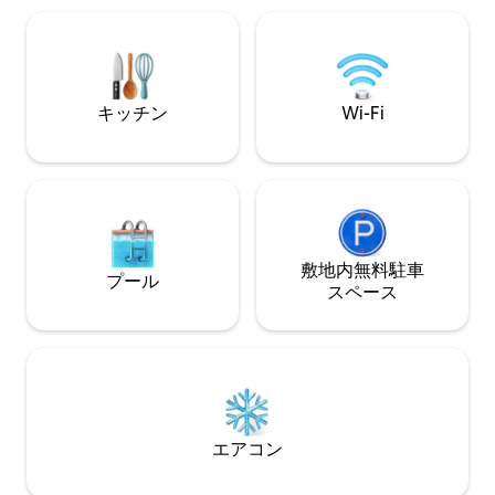
は設備が充実して
は座席付きバスタ
す。 約850平方フィート プライベートな
フェンス付きデッキ 
トビーチバンガロ
キッチン
Wi-Fi
ートです。4つの
ールを共有してい
敷地内無料駐⁠車
プール
ス⁠ペ⁠ー⁠ス
エアコン