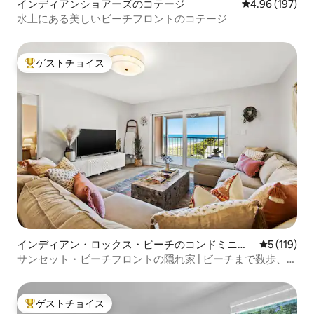
インディアンショアーズのコテージ
レビュー197件
4.96 (197)
水上にある美しいビーチフロントのコテージ
ゲストチョイス
大好評のゲストチョイスです。
インディアン・ロックス・ビーチのコンドミニア
レビュー1
5 (119)
ム
サンセット・ビーチフロントの隠れ家 | ビーチまで数歩、5
つ星
ゲストチョイス
大好評のゲストチョイスです。