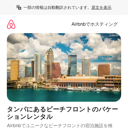
コ
一部の情報は自動翻訳されています。
原文を表示
ン
テ
ン
Airbnbでホスティング
ツ
に
ス
キ
ッ
プ
タンパにあるビーチフロントのバケー
ションレンタル
Airbnbでユニークなビーチフロントの宿泊施設を検