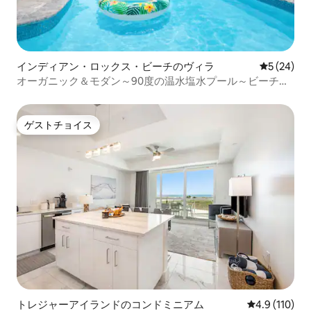
インディアン・ロックス・ビーチのヴィラ
レビュー2
5 (24)
オーガニック＆モダン～90度の温水塩水プール～ビーチま
で徒歩2分
ゲストチョイス
ゲストチョイス
トレジャーアイランドのコンドミニアム
レビュー110
4.9 (110)