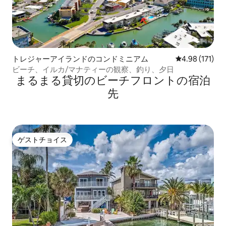
トレジャーアイランドのコンドミニアム
レビュー171件
4.98 (171)
ビーチ、イルカ/マナティーの観察、釣り、夕日
まるまる貸切のビーチフロントの宿泊
先
ゲストチョイス
ゲストチョイス