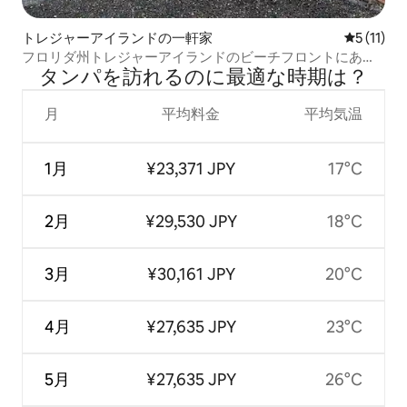
トレジャーアイランドの一軒家
レビュー1
5 (11)
フロリダ州トレジャーアイランドのビーチフロントにある
タンパを訪⁠れ⁠るの⁠に最⁠適⁠な時⁠期⁠は⁠？
コテージ
月
平均料金
平均気温
1月
¥23,371 JPY
17°C
2月
¥29,530 JPY
18°C
3月
¥30,161 JPY
20°C
4月
¥27,635 JPY
23°C
5月
¥27,635 JPY
26°C