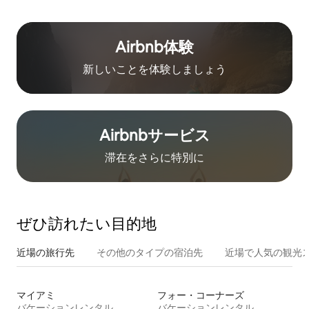
Airbnb体験
新しいことを体験しましょう
Airbnb⁠サ⁠ー⁠ビ⁠ス
滞在をさ⁠ら⁠に特⁠別⁠に
ぜひ訪⁠れ⁠た⁠い目⁠的⁠地
近場の旅行先
その他のタ⁠イ⁠プ⁠の宿⁠泊⁠先
近場で人気の観光
マイアミ
フォー・コーナーズ
バケーションレンタル
バケーションレンタル