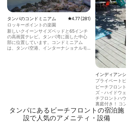
タンパのコンドミニアム
レビュー281件、5つ星中4.77
4.77 (281)
ロッキーポイントの楽園
新しいクイーンサイズベッドと65インチ
の高画質テレビ。タンパ湾に面した中心
部に位置しています。コンドミニアム
は、タンパ空港、インターナショナルモ
ール、ウェストショアモール、レイモン
ドジェームズスタジアムまで5分で行けま
す。受賞歴を誇るクリアウォータービー
チとセント セントピーターズバーグビー
インディアンショ
チまで20分。タンパのダウンタウン、イ
バンガロー
プライベートビー
ーバーシティまで数分。ヤンキーズのト
ガロー*プール*ペ
ビーチフロントの
レーニングキャンプ。多くのレストラン
ズ・ハイドウェイ
まで徒歩圏内。ビーチバレーボール、ビ
チフロントハウス
ーチ／日光浴エリア、ガスファイヤー、
裏庭付き！ コンドミニアムではありませ
温水プール、バーベキューグリル、24時
タンパにあるビーチフロントの宿泊施
ん。混雑したエレ
間ランドリー設備。バルコニーからは水
ーエリア、遠くの
が見渡せます。チェックインとチェック
設で人気のアメニティ・設備
せん 特徴: 素晴
アウトは24時間年中無休です。
様用、2ベッドル
スマートテレビ、高速Wi-