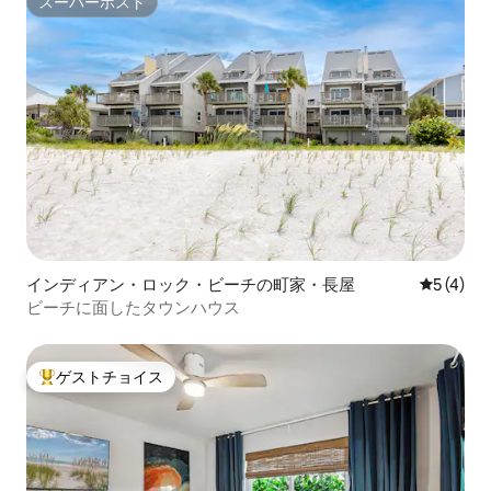
スーパーホスト
スーパーホスト
インディアン・ロック・ビーチの町家・長屋
レビュー
5 (4)
ビーチに面したタウンハウス
ゲストチョイス
大好評のゲストチョイスです。