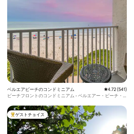
ベルエアビーチのコンドミニアム
レビュー541件
4.72 (541)
ビーチフロントのコンドミニアム - ベルエアー・ビーチ・
クラブ - 改装済み
ゲストチョイス
大好評のゲストチョイスです。