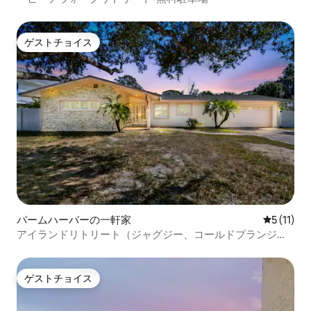
ゲストチョイス
ゲストチョイス
パームハーバーの一軒家
レビュー1
5 (11)
アイランドリトリート（ジャグジー、コールドプランジ、
ゲームルーム付き）
ゲストチョイス
ゲストチョイス