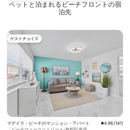
ペットと泊まれるビーチフロントの宿
泊先
ゲストチョイス
ゲストチョイス
マデイラ・ビーチのマンション・アパート
レビュー141件
4.96 (141)
「ビーチウォークリトリート•無料駐車場