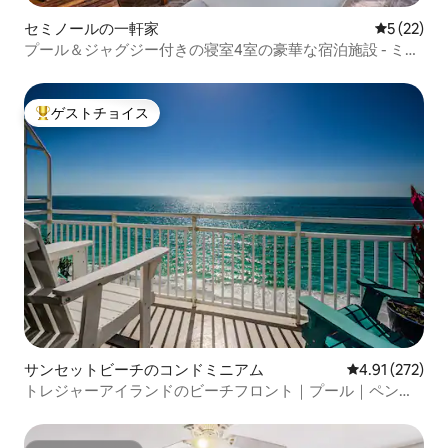
セミノールの一軒家
レビュー2
5 (22)
プール＆ジャグジー付きの寝室4室の豪華な宿泊施設 - ミニ
ゴルフ
ゲストチョイス
大好評のゲストチョイスです。
サンセットビーチのコンドミニアム
レビュー272件
4.91 (272)
トレジャーアイランドのビーチフロント｜プール｜ペント
ハウス