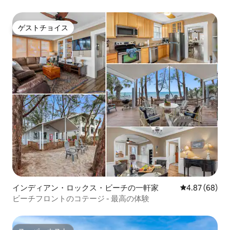
ゲストチョイス
ゲストチョイス
インディアン・ロックス・ビーチの一軒家
レビュー68件
4.87 (68)
ビーチフロントのコテージ - 最高の体験