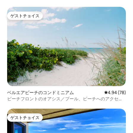
（ジャグジー付き）
ゲストチョイス
ゲストチョイス
ベルエアビーチのコンドミニアム
レビュー78件
4.94 (78)
ビーチフロントのオアシス／プール、ビーチへのアクセ
ス、オーシャンビュー
ゲストチョイス
ゲストチョイス