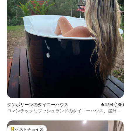
タンボリーンのタイニーハウス
レビュー136件
4.94 (136)
ロマンチックなブッシュランドのタイニーハウス、屋外バ
ス、ファイヤーピット
ゲストチョイス