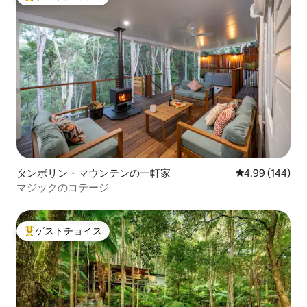
大好評のゲストチョイスです。
タンボリン・マウンテンの一軒家
レビュー144件
4.99 (144)
マジックのコテージ
ゲストチョイス
大好評のゲストチョイスです。