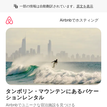
コ
一部の情報は自動翻訳されています。
原文を表示
ン
テ
ン
Airbnbでホスティング
ツ
に
ス
キ
ッ
プ
タンボリン・マウンテンにあるバケー
ションレンタル
Airbnbでユニークな宿泊施設を見つける