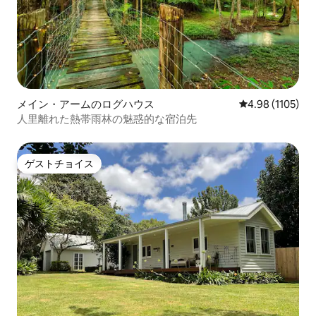
メイン・アームのログハウス
レビュー1105
4.98 (1105)
人里離れた熱帯雨林の魅惑的な宿泊先
ゲストチョイス
ゲストチョイス