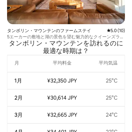
タンボリン・マウンテンのファームステイ
レビュー10
5.0 (10)
5エーカーの敷地と湖の景色を望む魅力的なクイーンズラン
タンボリン・マウンテンを訪⁠れ⁠るの⁠に
ダー
最⁠適⁠な時⁠期⁠は⁠？
月
平均料金
平均気温
1月
¥32,350 JPY
25°C
2月
¥30,614 JPY
25°C
3月
¥32,665 JPY
24°C
4月
¥34,401 JPY
22°C