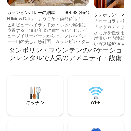
カランビンバレーの納屋
レビュー464件、5つ星中4.98
4.98 (464)
タンボリン・マウ
Hillview Dairy：ようこそ～熱烈歓迎！ ハ
軒家
「オーロラ」- 海
イランド牧場の牛たち
ヒルビューハイランドカ：小さな尾根に
「マグネティック
位置する、1887年頃に建てられたヒルビ
さに身を任せましょう！ ✔️素
ューダイリーバーンからは、タレバドジ
岸沿いと内陸部の景色
ェラ山の美しい急斜面、カランビン・ク
いガス暖炉 🔥 ✔
リーク、農業地帯の谷間の風景が一望で
タンボリン・マウンテンのバケーショ
キ 🔆 ✔️絶妙な
きます。 🐮 毎日の牛の給餌と 🐴 午後4時
シュなテーマのイ
ンレンタルで人気のアメニティ・設備
の馬の給餌。 🐓 ニワトリ 🐶 農場の犬
ク 🖼️ 美しくデ
🧑‍🌾 当農場の果樹園で新鮮な果物を採れ
✔️オープンプラ
ます 短期宿泊事業許可番号：GCCC
ングエリア 🛋️ 
PCA/2023/228 100年以上にわたり、Old
キッチン 👩‍🍳 ✔
Dairy Balesは、壮大なゴールドコース
る人や平和を求め
ト・ヒンターランドにある繁栄する酪農
泊先 🏞️ 地元の
場の一部として存在してきました。周囲
観光名所から✔️数分 
は広大な農地に囲まれています。
キッチン
Wi-Fi