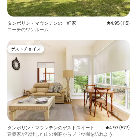
タンボリン・マウンテンの一軒家
レビュー115
4.95 (115)
コーチのワンルーム
ゲストチョイス
ゲストチョイス
タンボリン・マウンテンのゲストスイート
レビュー577件
4.97 (577)
建築家が設計した山の別荘からブドウ園を訪れよう