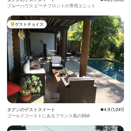
ブルーハウス ビーチフロントの専用ユニット
ゲストチョイス
大好評のゲストチョイスです。
タグンのゲストスイート
レビュー1,04
4.9 (1,041)
ゴールドコーストにあるフランス風のB&B