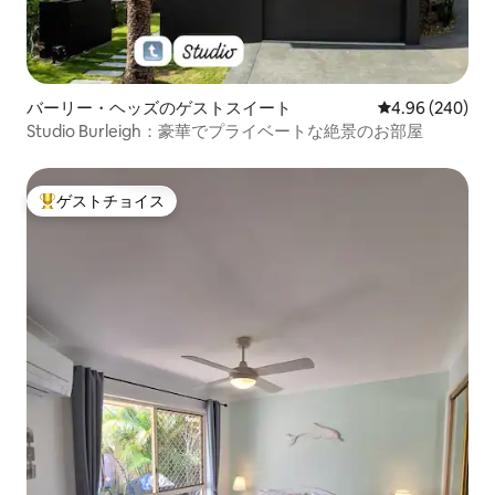
バーリー・ヘッズのゲストスイート
レビュー240件
4.96 (240)
Studio Burleigh：豪華でプライベートな絶景のお部屋
ゲストチョイス
大好評のゲストチョイスです。