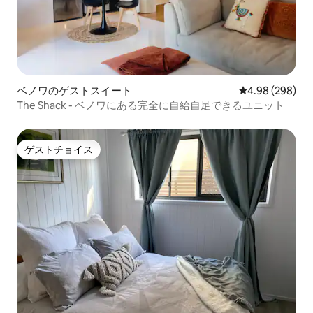
ベノワのゲストスイート
レビュー298件
4.98 (298)
The Shack - ベノワにある完全に自給自足できるユニット
ゲストチョイス
ゲストチョイス