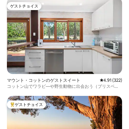
ゲストチョイス
ゲストチョイス
マウント・コットンのゲストスイート
レビュー322件
4.91 (322)
コットン山でワラビ―や野生動物に出会おう（ブリスベン
から30分）
ゲストチョイス
大好評のゲストチョイスです。