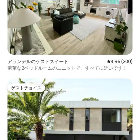
アランデルのゲストスイート
レビュー200件
4.96 (200)
豪華な2ベッドルームのユニットで、すべてに近いです！
ゲストチョイス
ゲストチョイス