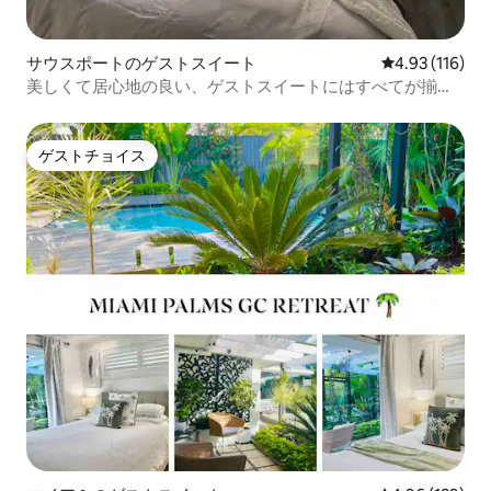
サウスポートのゲストスイート
レビュー116件
4.93 (116)
美しくて居心地の良い、ゲストスイートにはすべてが揃っ
ています
ゲストチョイス
ゲストチョイス