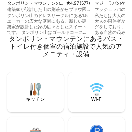
タンボリン・マウンテンの
レビュー577件、5つ星中4.97
4.97 (577)
マジーラバのゲス
ゲストスイート
建築家が設計した山の別荘からブドウ園
マッジェラバの野
を訪れよう
タンボリン山のドレスサークルにある1.5
私たちは大人のみ
エーカーの広大な庭園にある、新しい建
大人の同伴者がい
築家が設計した家の広々としたスイート
グをしており、道路
です。 タンボリン山はゴールドコースト
ある自然の茂みの中
タンボリン・マウンテンにあるバス・
から車で40分のところにある素晴らしい
ックで、野生動物
環境です。 海抜535mの赤い火山土壌と十
ストのスカイライ
トイレ付き個室の宿泊施設で人気のア
分な降雨量により、豊かな環境が保証さ
景色が楽しめます。
メニティ・設備
れ、さまざまな鳥類が生息しています。
ユニークなロケーシ
山には、いくつかのブドウ園や醸造所、
犬2匹まで、追加の
蒸留所、多くのレストランやカフェ、好
可）、エアコン、
奇心をそそる店、毎月2回の農家と工芸品
呂・ジャグジー、NB
の市場もあります。 山は自然を愛する人
Netflix、完全
にぴったりで、たくさんのブッシュウォ
簡易キッチン、独
ーキングコースがあります。 オライリー
なプライバシーと
ズ、ラミントン、ビナブラ国立公園への
キッチン
Wi-Fi
入り口でもあります。 ワイングラスを手
にカナンガを見下ろすハンドグライダー
ヒルの夕日は絶対に見逃せません。 この
建築家が設計した家は、タンボリン山の
近くの1.5エーカーの敷地内にあります。
この地域の赤い火山性土壌と十分な降雨