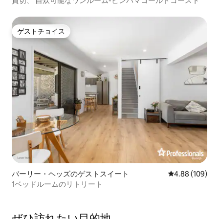
貸切、 自炊可能なワンルーム-ピンパマゴールドコースト
ゲストチョイス
ゲストチョイス
バーリー・ヘッズのゲストスイート
レビュー109件
4.88 (109)
1ベッドルームのリトリート
ぜひ訪⁠れ⁠た⁠い目⁠的⁠地