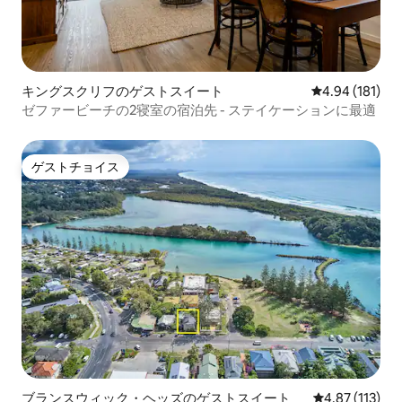
キングスクリフのゲストスイート
レビュー181件
4.94 (181)
ゼファービーチの2寝室の宿泊先 - ステイケーションに最適
ゲストチョイス
ゲストチョイス
ブランスウィック・ヘッズのゲストスイート
レビュー113
4.87 (113)