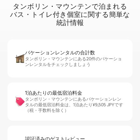
タンボリン・マウンテンで泊⁠ま⁠れ⁠る
バ⁠ス⁠・⁠ト⁠イ⁠レ⁠付⁠き個⁠室⁠に関⁠す⁠る簡⁠単⁠な
統⁠計⁠情⁠報
バケーションレ⁠ン⁠タ⁠ル⁠の合⁠計⁠数
タンボリン・マウンテンにある20件のバケーショ
ンレンタルをチェックしましょう
1泊あたりの最⁠低⁠宿⁠泊⁠料⁠金
タンボリン・マウンテンにあるバケーションレン
タルの最低宿泊料金は、1泊あたり¥9,505 JPYです
（税・手数料を除く）
認証済みのゲ⁠ス⁠ト⁠レ⁠ビ⁠ュ⁠ー