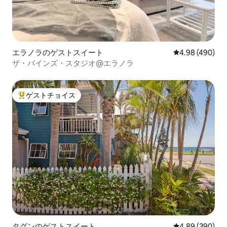
エラノラのゲストスイート
レビュー490件
4.98 (490)
ザ・パインズ・スタジオ@エラノラ
ゲストチョイス
大好評のゲストチョイスです。
タグンのゲストスイート
レビュー390件
4.89 (390)