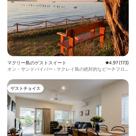
マクリー島のゲストスイート
レビュー173件
4.97 (173)
オン・サンドパイパー - マクレイ島の絶対的なビーチフロ
ント
ゲストチョイス
ゲストチョイス