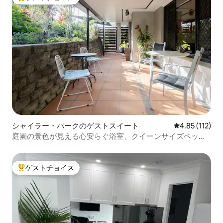
大好評のゲストチョイスです。
シャイラー・パークのゲストスイート
レビュー112
4.85 (112)
庭園の景色が見える心安らぐ浴室、クイーンサイズベッド
ルーム2室
ゲストチョイス
大好評のゲストチョイスです。