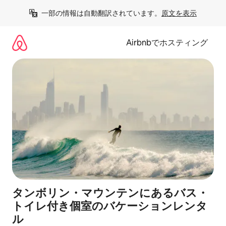
コ
一部の情報は自動翻訳されています。
原文を表示
ン
テ
ン
Airbnbでホスティング
ツ
に
ス
キ
ッ
プ
タンボリン・マウンテンにあるバス・
トイレ付き個室のバケーションレンタ
ル