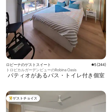
ロビーナのゲストスイート
レビュー24
5 (244)
トロピカルガーデンビューのRobina Oasis
パティオがあるバス・トイレ付き個室
ゲストチョイス
大好評のゲストチョイスです。