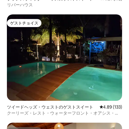
リバーハウス
ゲストチョイス
ゲストチョイス
ツイードヘッズ・ウェストのゲストスイート
レビュー133件
4.89 (133)
クーリーズ・レスト・ウォーターフロント・オアシス・プ
ール・ビーチ（空港近く）