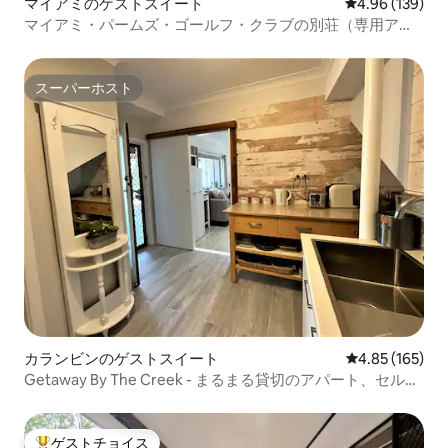
マイアミのゲストスイート
レビュー139件
4.96 (139)
マイアミ・パームズ・ゴールフ・クラブの別荘（専用アク
セス）
スーパーホスト
スーパーホスト
カランビンのゲストスイート
レビュー165件
4.85 (165)
Getaway By The Creek - まるまる貸切のアパート、セルフ
チェックイン
ゲストチョイス