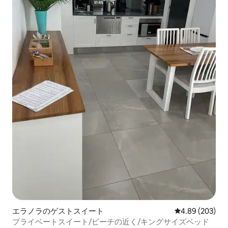
エラノラのゲストスイート
レビュー203件
4.89 (203)
プライベートスイート/ビーチの近く/キングサイズベッド