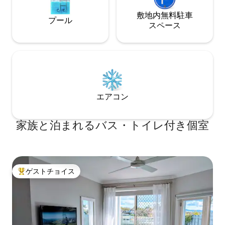
量は、さまざまな鳥にとって緑豊かな環
境を保証します。 このエリアには、ブド
敷地内無料駐⁠車
プール
ウ園、醸造所、多くのレストランもあり
ス⁠ペ⁠ー⁠ス
ます。
エアコン
家族と泊まれるバス・トイレ付き個室
ゲストチョイス
大好評のゲストチョイスです。