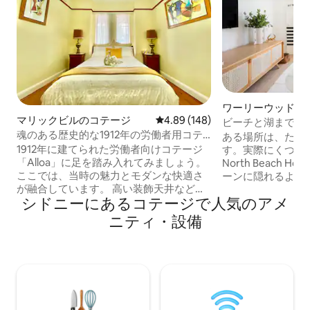
ワーリーウッドの
マリックビルのコテージ
レビュー148件、5つ星中4.89
4.89 (148)
ビーチと湖までわ
魂のある歴史的な1912年の労働者用コテ
た宿泊先
ある場所は、ただ
ージ
1912年に建てられた労働者向けコテージ
す。実際にくつろ
「Alloa」に足を踏み入れてみましょう。
North Beach 
ここでは、当時の魅力とモダンな快適さ
ーンに隠れるよう
が融合しています。 高い装飾天井などの
デザインのプライ
シドニーにあるコテージで人気のアメ
オリジナルの特徴が、現代的なアップデ
ジです。砂浜まで
ートを引き立てています。 交通機関、カ
まれ、世間から十
ニティ・設備
フェ、公園、マリックビルの食のシーン
心からリラックスできます
まで徒歩10分。お楽しみください： • モ
何度も戻ってくる
ダンなキッチン/食器洗い機 • 洗練された
カップルがなぜ休
バスルーム ･ｴｱｺﾝ • ゲスト専用玄関 • 仕事
思い出させてくれ
スペース • レトロなダイニングスペース •
お子様連れ、カッ
洗濯室 • Wi-Fi • 朝食用品 • 路上の無料駐車
当に静かな時間が
スペース 活気に満ちたトレンディなマリ
ような旅行スタイルで