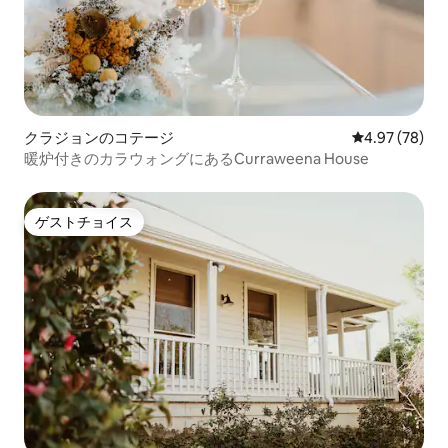
クラジョンのコテージ
レビュー78件
4.97 (78)
暖炉付きのカラウォングにあるCurraweena House
ゲストチョイス
ゲストチョイス