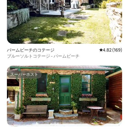
パームビーチのコテージ
レビュー169件
4.82 (169)
ブルーソルトコテージ - パームビーチ
スーパーホスト
スーパーホスト