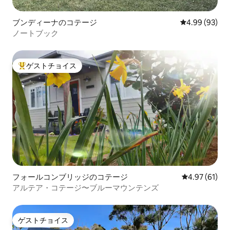
ブンディーナのコテージ
レビュー93件
4.99 (93)
ノートブック
ゲストチョイス
大好評のゲストチョイスです。
フォールコンブリッジのコテージ
レビュー61件
4.97 (61)
アルテア・コテージ〜ブルーマウンテンズ
ゲストチョイス
ゲストチョイス