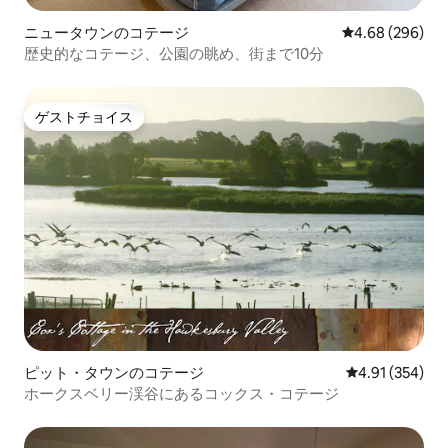
ニュータウンのコテージ
レビュー296件
4.68 (296)
歴史的なコテージ、公園の眺め、街まで10分
ゲストチョイス
ゲストチョイス
ピット・タウンのコテージ
レビュー354件
4.91 (354)
ホークスベリー渓谷にあるコックス・コテージ