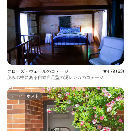
グローズ・ヴェールのコテージ
レビュー63件
4.79 (63)
茂みの中にある自給自足型の泥レンガのコテージ
スーパーホスト
スーパーホスト