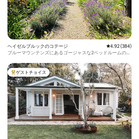
ヘイゼルブルックのコテージ
レビュー384件
4.92 (384)
ブルーマウンテンズにあるゴージャスな2ベッドルームのコ
テージ
ゲストチョイス
大好評のゲストチョイスです。