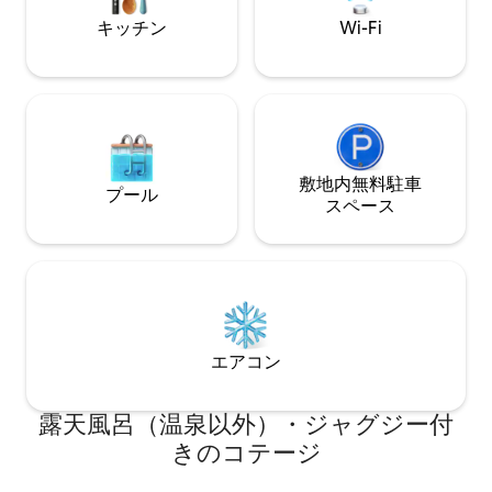
ックビルで、歴史的な魅力とモダンな生
Beach Hous
キッチン
Wi-Fi
活が出会います。
りの宿泊施設です
敷地内無料駐⁠車
プール
ス⁠ペ⁠ー⁠ス
エアコン
露天風呂（温泉以外）・ジャグジー付
きのコテージ