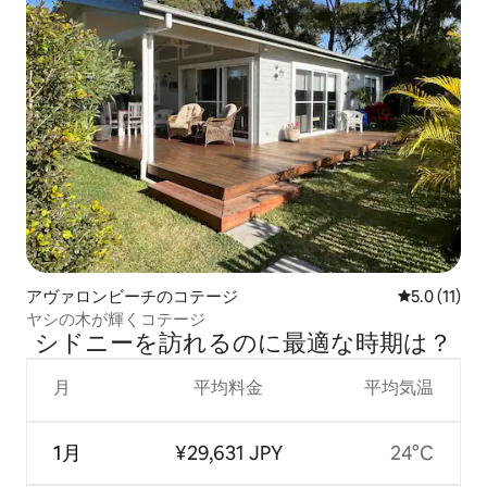
アヴァロンビーチのコテージ
レビュー11
5.0 (11)
ヤシの木が輝くコテージ
シドニーを訪⁠れ⁠るの⁠に最⁠適⁠な時⁠期⁠は⁠？
月
平均料金
平均気温
1月
¥29,631 JPY
24°C