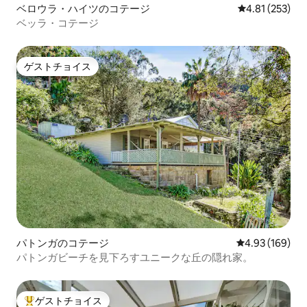
ベロウラ・ハイツのコテージ
レビュー253件
4.81 (253)
ベッラ・コテージ
ゲストチョイス
ゲストチョイス
パトンガのコテージ
レビュー169件
4.93 (169)
パトンガビーチを見下ろすユニークな丘の隠れ家。
ゲストチョイス
大好評のゲストチョイスです。