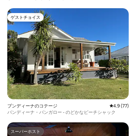
ゲストチョイス
ゲストチョイス
ブンディーナのコテージ
レビュー77
4.9 (77)
バンディーナ・バンガロー - のどかなビーチシャック
スーパーホスト
スーパーホスト