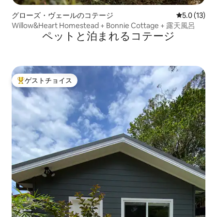
グローズ・ヴェールのコテージ
レビュー13
5.0 (13)
Willow&Heart Homestead + Bonnie Cottage + 露天風呂
ペットと泊まれるコテージ
ゲストチョイス
大好評のゲストチョイスです。