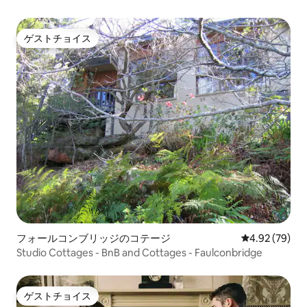
ゲストチョイス
ゲストチョイス
フォールコンブリッジのコテージ
レビュー79件
4.92 (79)
Studio Cottages - BnB and Cottages - Faulconbridge
ゲストチョイス
ゲストチョイス