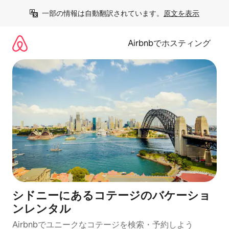
コ
一部の情報は自動翻訳されています。
原文を表示
ン
テ
ン
Airbnbでホスティング
ツ
に
ス
キ
ッ
プ
シドニーにあるコテージのバケーショ
ンレンタル
Airbnbでユニークなコテージを検索・予約しよう