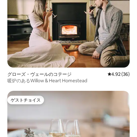
グローズ・ヴェールのコテージ
レビュー36件
4.92 (36)
暖炉のあるWillow & Heart Homestead
ゲストチョイス
ゲストチョイス