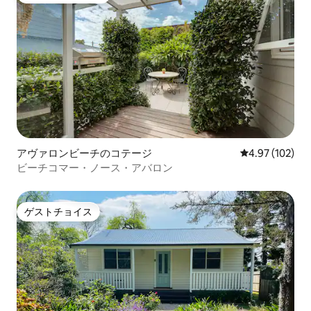
アヴァロンビーチのコテージ
レビュー102件
4.97 (102)
ビーチコマー・ノース・アバロン
ゲストチョイス
ゲストチョイス