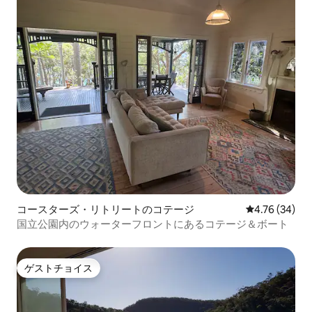
コースターズ・リトリートのコテージ
レビュー34件
4.76 (34)
国立公園内のウォーターフロントにあるコテージ＆ボート
ゲストチョイス
ゲストチョイス