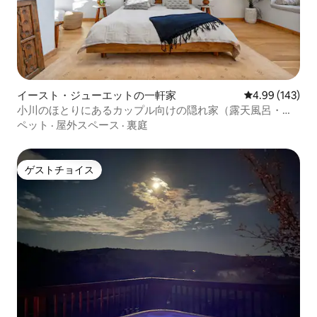
イースト・ジューエットの一軒家
レビュー143件
4.99 (143)
小川のほとりにあるカップル向けの隠れ家（露天風呂・サ
ウナなど）
ペット
·
屋外スペース
·
裏庭
ゲストチョイス
ゲストチョイス