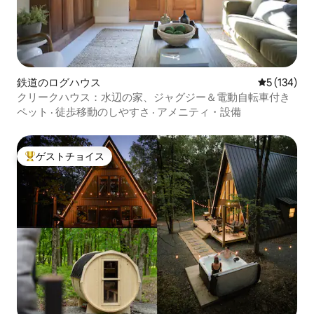
鉄道のログハウス
レビュー13
5 (134)
クリークハウス：水辺の家、ジャグジー＆電動自転車付き
ペット
·
徒歩移動のしやすさ
·
アメニティ・設備
ゲストチョイス
大好評のゲストチョイスです。