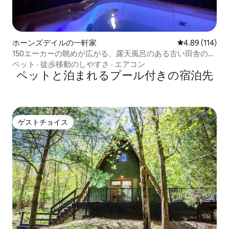
ホーンズデイルの一軒家
レビュー114件
4.89 (114)
150エーカーの眺めが広がる、露天風呂のある古い田舎の農
家
ペット
·
徒歩移動のしやすさ
·
エアコン
ペットと泊まれるプール付きの宿泊先
ゲストチョイス
ゲストチョイス