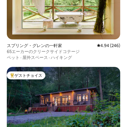
スプリング・グレンの一軒家
レビュー246件
4.94 (246)
65エーカーのクリークサイドコテージ
ペット
·
屋外スペース
·
ハイキング
ゲストチョイス
大好評のゲストチョイスです。