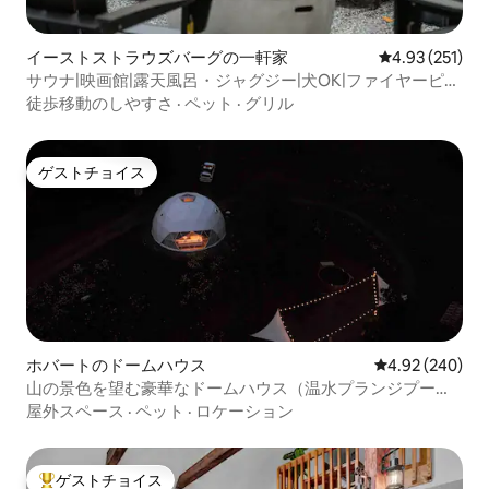
イーストストラウズバーグの一軒家
レビュー251件
4.93 (251)
サウナ|映画館|露天風呂・ジャグジー|犬OK|ファイヤーピッ
ト
徒歩移動のしやすさ
·
ペット
·
グリル
ゲストチョイス
ゲストチョイス
ホバートのドームハウス
レビュー240件
4.92 (240)
山の景色を望む豪華なドームハウス（温水プランジプール
付き）
屋外スペース
·
ペット
·
ロケーション
ゲストチョイス