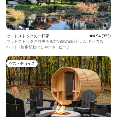
ウッドストックの一軒家
レビュー393件
4.94 (393)
ウッドストックの歴史ある芸術家の邸宅 - ポンドハウス
ペット
·
徒歩移動のしやすさ
·
ビーチ
ゲストチョイス
ゲストチョイス