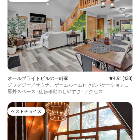
大好評のゲストチョイスです。
オールブライトビルの一軒家
レビュー133
4.91 (133)
ジャグジー／サウナ、ゲームルーム付きのバケーションホ
ーム
屋外スペース
·
徒歩移動のしやすさ
·
アクセス
ゲストチョイス
ゲストチョイス