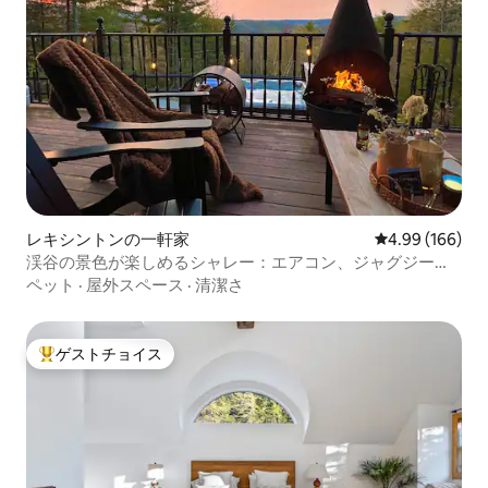
レキシントンの一軒家
レビュー166件
4.99 (166)
渓谷の景色が楽しめるシャレー：エアコン、ジャグジー、
焚き火台、ゲーム
ペット
·
屋外スペース
·
清潔さ
ゲストチョイス
大好評のゲストチョイスです。