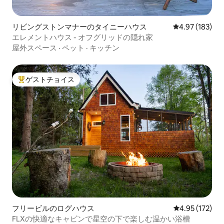
リビングストンマナーのタイニーハウス
レビュー183件
4.97 (183)
エレメントハウス - オフグリッドの隠れ家
屋外スペース
·
ペット
·
キッチン
ゲストチョイス
大好評のゲストチョイスです。
フリービルのログハウス
レビュー172件
4.95 (172)
FLXの快適なキャビンで星空の下で楽しむ温かい浴槽