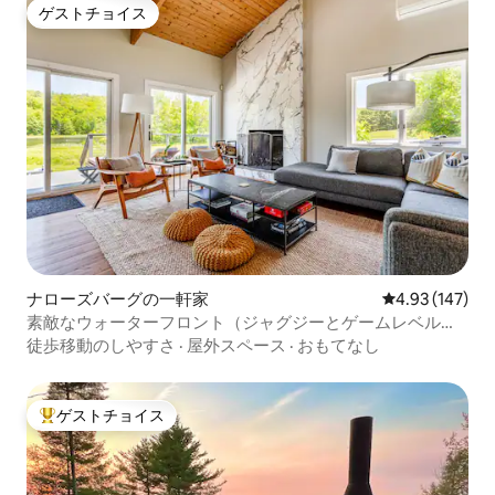
ゲストチョイス
ゲストチョイス
ナローズバーグの一軒家
レビュー147件
4.93 (147)
素敵なウォーターフロント（ジャグジーとゲームレベル付
き）
徒歩移動のしやすさ
·
屋外スペース
·
おもてなし
ゲストチョイス
大好評のゲストチョイスです。