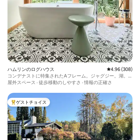
ハムリンのログハウス
レビュー308件
4.96 (308)
コンデナストに特集されたAフレーム。ジャグジー。湖。
プール
屋外スペース
·
徒歩移動のしやすさ
·
情報の正確さ
ゲストチョイス
大好評のゲストチョイスです。