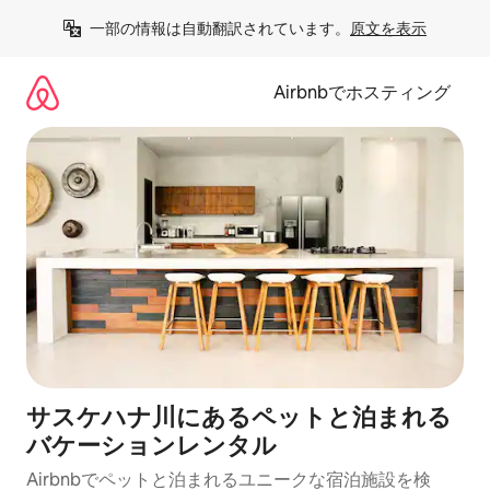
コ
一部の情報は自動翻訳されています。
原文を表示
ン
テ
ン
Airbnbでホスティング
ツ
に
ス
キ
ッ
プ
サスケハナ川にあるペットと泊まれる
バケーションレンタル
Airbnbでペットと泊まれるユニークな宿泊施設を検