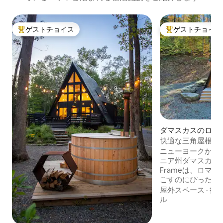
ゲストチョイス
ゲストチョイス
大好評のゲストチョイスです。
大好評のゲストチ
ダマスカスのログ
快適な三角屋根の家
ー、焚き火台、ペ
ニューヨークから
ニア州ダマスカスにある
Frameは、ロマ
ごすのにぴったり
森の中に佇む、3
屋外スペース
·
徒
リトリートでは、
ル
必要なものがすべ
のホットタブに浸