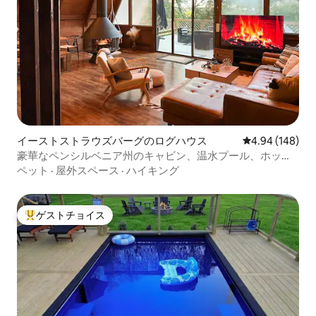
イーストストラウズバーグのログハウス
レビュー148件
4.94 (148)
豪華なペンシルベニア州のキャビン、温水プール、ホット
タブ、ゲームルーム
ペット
·
屋外スペース
·
ハイキング
ゲストチョイス
大好評のゲストチョイスです。