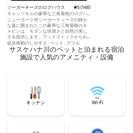
ットでマシュマロ
ソーガーチーズのログハウス
レビュー148件、5つ星中5
5 (148)
から森を眺めなが
キャッツキルの豪華な三角屋根のログハ
してリラックスし
ウス｜ジャグジー＆サウナ
祝う場合でも、た
ニューヨーク州ソーガーティーズの静か
合でも、この小さ
な森に囲まれたこの豪華な三角屋根のキ
ら離れ、自然との
ャビンは、モダンな快適さと自然の美し
出を作るのに最適
さを提供します。ウッドストックからわ
ずか10分、ニューヨーク市から2時間。2
徒歩移動のしやすさ
·
ペット
·
グリル
エーカーのプライベートロットにありま
サスケハナ川のペットと泊まれる宿泊
す。アクセスも簡単です。プレミアムク
施設で人気のアメニティ・設備
イーンカスパーマットレス、ブレビルの
エスプレッソマシン、4 Kプロジェクタ
ー、ファイヤーピット、グリル、シダー
ウッドの薪を燃やすホットタブ、サウナ
が備わっています。犬連れOK！キャッツ
キルのハイキング、スキー、人気のダイ
ニングスポットの近くにある快適でスタ
イリッシュな隠れ家です。 詳しくは、私
キッチン
Wi-Fi
たちのインスタグラム
「highwoodsaframe」をご覧ください！