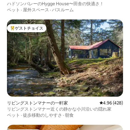
ハドソンバレーのHygge House〜田舎の快適さ！
ペット
·
屋外スペース
·
バスルーム
ゲストチョイス
大好評のゲストチョイスです。
リビングストンマナーの一軒家
レビュー428件
4.96 (428)
リビングストンマナー近くの静かな小川沿いの隠れ家
ペット
·
徒歩移動のしやすさ
·
朝食