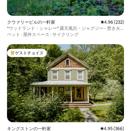
クウァリービルの一軒家
レビュー232件
4.96 (232)
*ウッドランド・シャレー* 露天風呂・ジャグジー - 焚き火
台 - グリル
ペット
·
屋外スペース
·
サイクリング
ゲストチョイス
大好評のゲストチョイスです。
キングストンの一軒家
レビュー366件
4.95 (366)