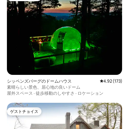
シッペンズバーグのドームハウス
レビュー173件
4.92 (173)
素晴らしい景色、居心地の良いドーム
屋外スペース
·
徒歩移動のしやすさ
·
ロケーション
ゲストチョイス
ゲストチョイス