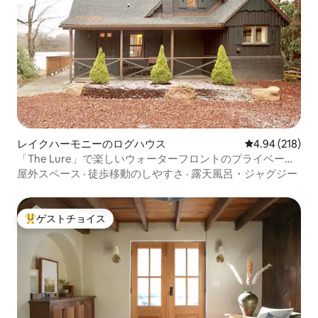
レイクハーモニーのログハウス
レビュー218件
4.94 (218)
「The Lure」で楽しいウォーターフロントのプライベート
な休暇を
屋外スペース
·
徒歩移動のしやすさ
·
露天風呂・ジャグジー
ゲストチョイス
大好評のゲストチョイスです。