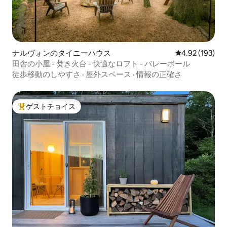
ナルヴォンのタイニーハウス
レビュー193件
4.92 (193)
田舎の小屋 - 焚き火台 - 快適なロフト - バレーボール
徒歩移動のしやすさ
·
屋外スペース
·
情報の正確さ
ゲストチョイス
大好評のゲストチョイスです。