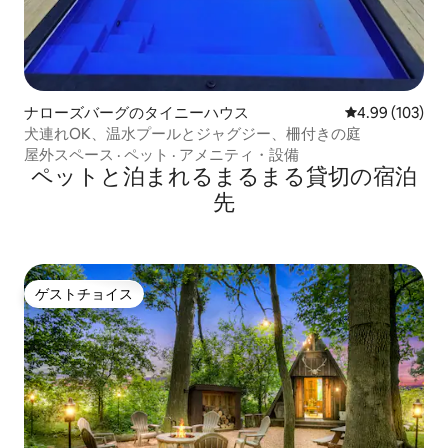
ナローズバーグのタイニーハウス
レビュー103件
4.99 (103)
犬連れOK、温水プールとジャグジー、柵付きの庭
屋外スペース
·
ペット
·
アメニティ・設備
ペットと泊まれるまるまる貸切の宿泊
先
ゲストチョイス
ゲストチョイス