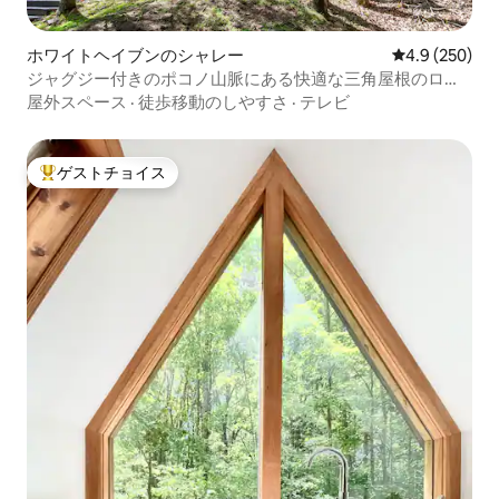
ホワイトヘイブンのシャレー
レビュー250
4.9 (250)
ジャグジー付きのポコノ山脈にある快適な三角屋根のログ
ハウス
屋外スペース
·
徒歩移動のしやすさ
·
テレビ
ゲストチョイス
大好評のゲストチョイスです。