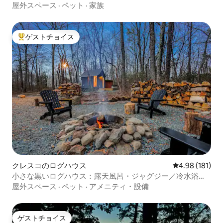
屋外スペース
·
ペット
·
家族
ゲストチョイス
大好評のゲストチョイスです。
クレスコのログハウス
レビュー181件
4.98 (181)
小さな黒いログハウス：露天風呂・ジャグジー／冷水浴槽
／サウナ
屋外スペース
·
ペット
·
アメニティ・設備
ゲストチョイス
ゲストチョイス