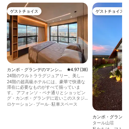
ゲストチョイス
ゲストチョイス
ゲストチョイス
ゲストチョイス
カンポ・グランデのマンショ
レビュー38件、5つ星中4.97
4.97 (38)
ン・アパート
24階のウルトララグジュアリー、美しい
景色
24階の超高級ホテルには、豪華で快適な
滞在に必要なものがすべて揃っていま
す。 アフォンソ・ペナ通りとショッピン
グ・カンポ・グランデに近いこのスタジ
オの眺めは、それだけでも見ものです。
ロケーション
·
プール
·
駐車スペース
スタジオには、エアコン、クイーンサイ
ズベッド、スマートテレビ、アイランド
カンポ・グランデ
キッチン、ソファ、そして美しいクロー
タール山荘
ゼットがあります Vertigo Premium
私たちは、マトグ