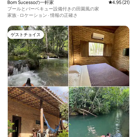
Bom Sucessoの一軒家
レビュー21件
4.95 (21)
プールとバーベキュー設備付きの田園風の家
家族
·
ロケーション
·
情報の正確さ
ゲストチョイス
ゲストチョイス