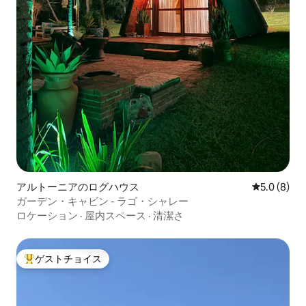
アルトーニアのログハウス
レビュー8
5.0 (8)
ガーデン・キャビン - ラゴ・シャレー
ロケーション
·
屋内スペース
·
清潔さ
ゲストチョイス
大好評のゲストチョイスです。