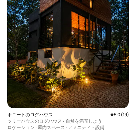
ボニートのログハウス
レビュー19
5.0 (19)
ツリーハウスのログハウス • 自然を満喫しよう
ロケーション
·
屋内スペース
·
アメニティ・設備