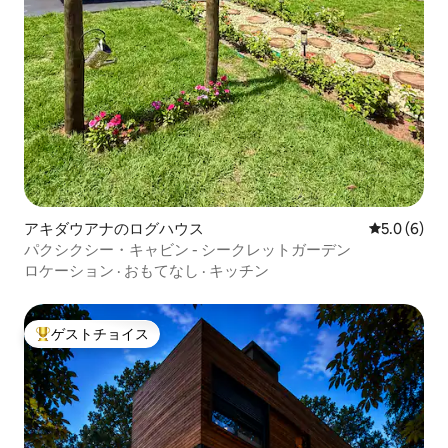
アキダウアナのログハウス
レビュー6
5.0 (6)
パクシクシー・キャビン - シークレットガーデン
ロケーション
·
おもてなし
·
キッチン
ゲストチョイス
大好評のゲストチョイスです。