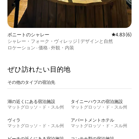
ボニートのシャレー
レビュー6件
4.83 (6)
シャレー・フォーク・ヴィレッジ | デザインと自然
ロケーション
·
価格
·
外観・内装
ぜひ訪⁠れ⁠た⁠い目⁠的⁠地
その他のタ⁠イ⁠プ⁠の宿⁠泊⁠先
湖の近くにある宿泊施設
タイニーハウスの宿泊施設
マットグロッソ・ド・スル州
マットグロッソ・ド・スル州
ヴィラ
アパートメントホテル
マットグロッソ・ド・スル州
マットグロッソ・ド・スル州
ビーチの近くにある宿泊施設
コンテナ型の宿泊施設