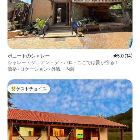
ボニートのシャレー
レビュー14
5.0 (14)
シャレー・ジョアン・デ・バロ - ここでは愛が宿る！
価格
·
ロケーション
·
外観・内装
ゲストチョイス
大好評のゲストチョイスです。