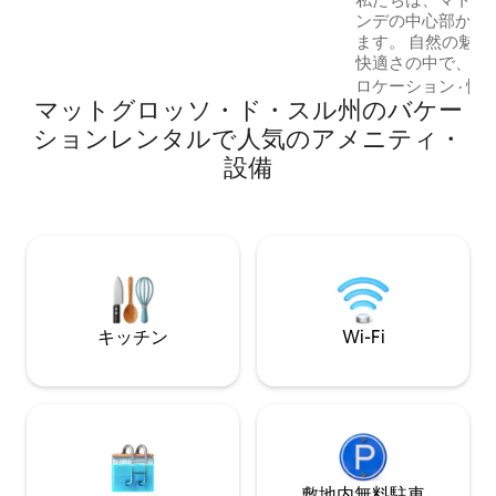
Studiosでは、ビューティーサロン、サウ
ンデの中心部から3
ナ、温水プール、インフィニティプー
ます。 自然の魅
ル、1階のレストランをご利用いただけま
快適さの中で、当
す。 ようこそ
さ、プライバシー
ロケーション
·
情
マットグロッソ・ド・スル州のバケー
を提供します。 
べてのディテール
ションレンタルで人気のアメニティ・
られない日々を提
設備
ています。これに
平和を伝える特別
ーも含まれます。
きる、ロマンチッ
しい朝食（オプシ
ます。
キッチン
Wi-Fi
敷地内無料駐⁠車