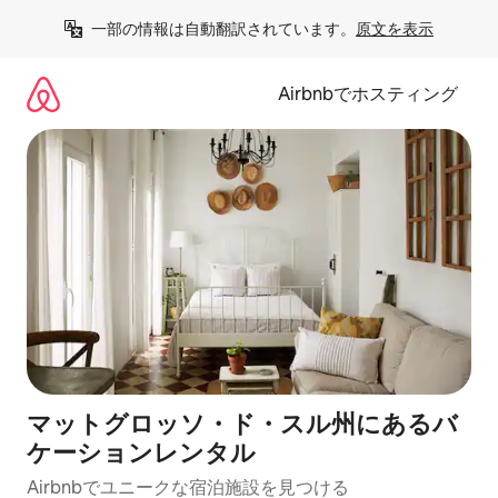
コ
一部の情報は自動翻訳されています。
原文を表示
ン
テ
ン
Airbnbでホスティング
ツ
に
ス
キ
ッ
プ
マットグロッソ・ド・スル州にあるバ
ケーションレンタル
Airbnbでユニークな宿泊施設を見つける