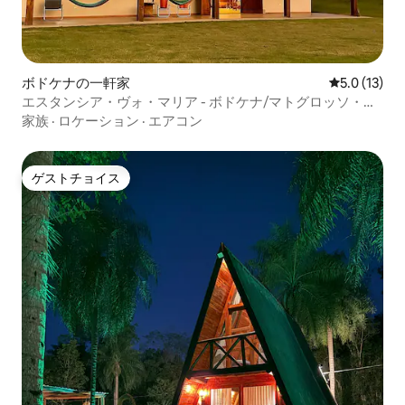
ボドケナの一軒家
レビュー13
5.0 (13)
エスタンシア・ヴォ・マリア - ボドケナ/マトグロッソ・
ド・スル
家族
·
ロケーション
·
エアコン
ゲストチョイス
ゲストチョイス