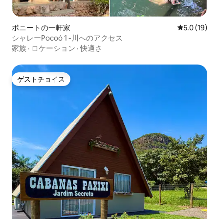
ボニートの一軒家
レビュー19
5.0 (19)
シャレーPocoó 1 -川へのアクセス
家族
·
ロケーション
·
快適さ
ゲストチョイス
ゲストチョイス