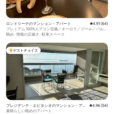
ロンドリーナのマンション・アパート
レビュー64件
4.91 (64)
プレミアム 100%エアコン完備／オーロラ／プール／バルコ
ニー／ペット
眺め
·
情報の正確さ
·
駐車スペース
ゲストチョイス
大好評のゲストチョイスです。
プレジデンテ・エピタシオのマンション・アパ
レビュー54件
4.96 (54)
ート
素晴らしい眺めのアパート