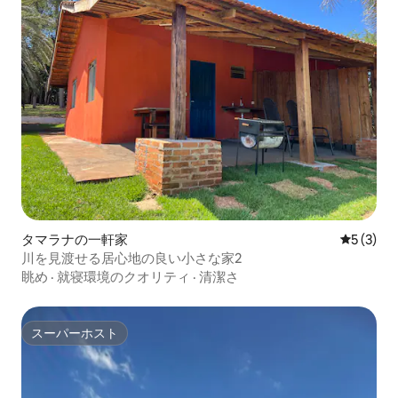
タマラナの一軒家
レビュー
5 (3)
川を見渡せる居心地の良い小さな家2
眺め
·
就寝環境のクオリティ
·
清潔さ
スーパーホスト
スーパーホスト