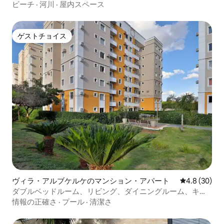
ビーチ
·
河川
·
屋内スペース
ゲストチョイス
ゲストチョイス
ヴィラ・アルブケルケのマンション・アパート
レビュー30
4.8 (30)
ダブルベッドルーム、リビング、ダイニングルーム、キッ
チン、バスルームのアパート
情報の正確さ
·
プール
·
清潔さ