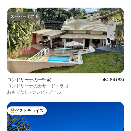
スーパーホスト
スーパーホスト
ロンドリーナの一軒家
レビュー83件
4.84 (83)
ロンドリーナのカサ・ド・ラゴ
おもてなし
·
テレビ
·
プール
ゲストチョイス
大好評のゲストチョイスです。