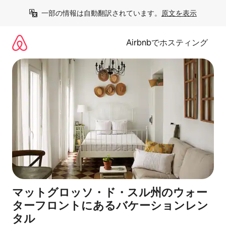
コ
一部の情報は自動翻訳されています。
原文を表示
ン
テ
ン
Airbnbでホスティング
ツ
に
ス
キ
ッ
プ
マットグロッソ・ド・スル州のウォー
ターフロントにあるバケーションレン
タル