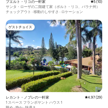
プエルト・リコの一軒家
レビュー1
5 (10)
サンタ・ローザの二階建て家（ポルト・リコ、パラナ州）
チェックアウト
·
移動のしやすさ
·
ロケーション
ゲストチョイス
ゲストチョイス
レカント・ノブレの一軒家
レビュー29件
4.97 (29)
1 スペース フランボヤント ハウス 1
眺め
·
静か
·
快適さ