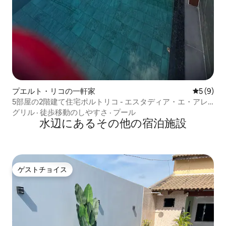
プエルト・リコの一軒家
レビュー
5 (9)
5部屋の2階建て住宅ポルトリコ - エスタディア・エ・アレ
ジア
グリル
·
徒歩移動のしやすさ
·
プール
水辺にあるその他の宿泊施設
ゲストチョイス
ゲストチョイス