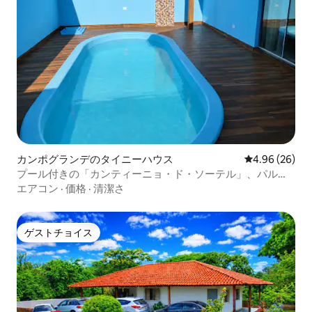
カンポグランデのタイニーハウス
レビュー26件
4.96 (26)
プール付きの「カンティーニョ・ド・ソーテル」、パル
ケ・ドス・ポデレス
エアコン
·
価格
·
清潔さ
ゲストチョイス
ゲストチョイス