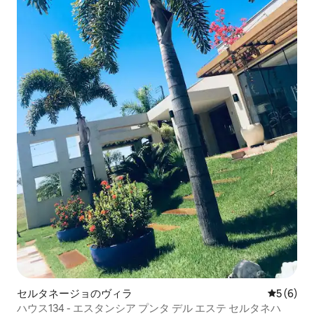
セルタネージョのヴィラ
レビュー
5 (6)
ハウス134 - エスタンシア プンタ デル エステ セルタネハ