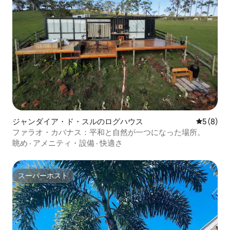
ジャンダイア・ド・スルのログハウス
レビュー
5 (8)
ファラオ・カバナス：平和と自然が一つになった場所。
眺め
·
アメニティ・設備
·
快適さ
スーパーホスト
スーパーホスト