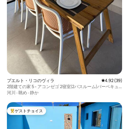
プエルト・リコのヴィラ
レビュー39件
4.92 (39)
2階建ての家 5 - アコンゼゴ 2寝室|2バスルーム|バーベキュ
ー|スパ
河川
·
眺め
·
静か
ゲストチョイス
大好評のゲストチョイスです。