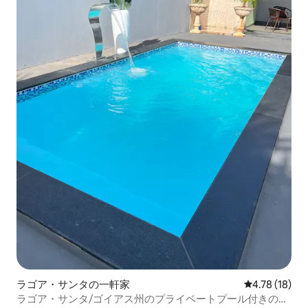
ラゴア・サンタの一軒家
レビュー18件
4.78 (18)
ラゴア・サンタ/ゴイアス州のプライベートプール付きのカ