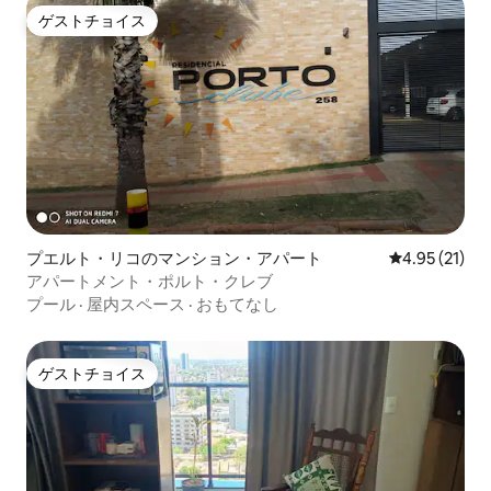
ゲストチョイス
ゲストチョイス
プエルト・リコのマンション・アパート
レビュー21件
4.95 (21)
アパートメント・ポルト・クレブ
プール
·
屋内スペース
·
おもてなし
ゲストチョイス
ゲストチョイス