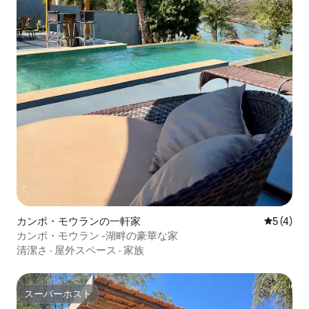
カンポ・モウランの一軒家
レビュー
5 (4)
カンポ・モウラン -湖畔の豪華な家
清潔さ
·
屋外スペース
·
家族
スーパーホスト
スーパーホスト