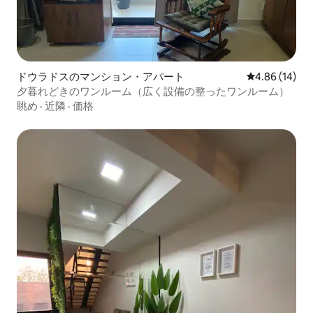
ドウラドスのマンション・アパート
レビュー14件
4.86 (14)
夕暮れどきのワンルーム（広く設備の整ったワンルーム）
眺め
·
近隣
·
価格