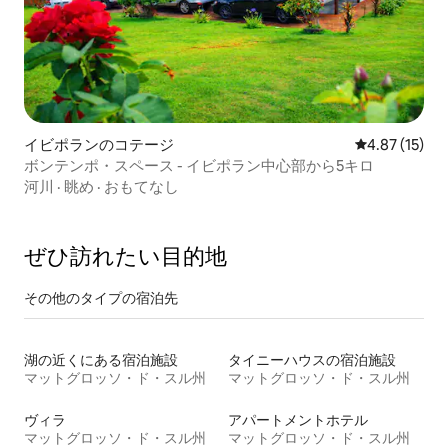
イビポランのコテージ
レビュー15件
4.87 (15)
ボンテンポ・スペース - イビポラン中心部から5キロ
河川
·
眺め
·
おもてなし
ぜひ訪⁠れ⁠た⁠い目⁠的⁠地
その他のタ⁠イ⁠プ⁠の宿⁠泊⁠先
湖の近くにある宿泊施設
タイニーハウスの宿泊施設
マットグロッソ・ド・スル州
マットグロッソ・ド・スル州
ヴィラ
アパートメントホテル
マットグロッソ・ド・スル州
マットグロッソ・ド・スル州