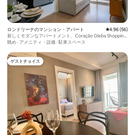
ロンドリーナのマンション・アパート
レビュー56件
4.96 (56)
新しくモダンなアパートメント、Coração Gleba Shopping
Aurora
眺め
·
アメニティ・設備
·
駐車スペース
ゲストチョイス
ゲストチョイス