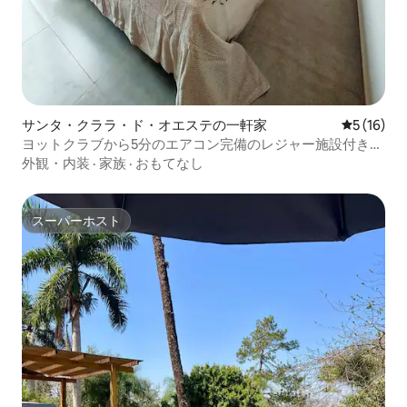
サンタ・クララ・ド・オエステの一軒家
レビュー1
5 (16)
ヨットクラブから5分のエアコン完備のレジャー施設付きの
家
外観・内装
·
家族
·
おもてなし
スーパーホスト
スーパーホスト