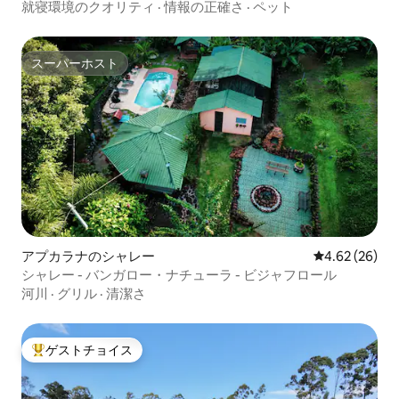
ーサ・ルア。
就寝環境のクオリティ
·
情報の正確さ
·
ペット
スーパーホスト
スーパーホスト
アプカラナのシャレー
レビュー26件
4.62 (26)
シャレー - バンガロー・ナチューラ - ビジャフロール
河川
·
グリル
·
清潔さ
ゲストチョイス
大好評のゲストチョイスです。