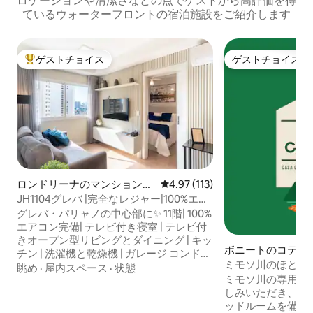
ロケーションや清潔さなどの点でゲストから高評価を得
ているウォーターフロントの宿泊施設をご紹介します
ゲストチョイス
ゲストチョイス
大好評のゲストチョイスです。
ゲストチョイス
ロンドリーナのマンション・
レビュー113件、5つ星中4.97
4.97 (113)
アパート
JH1104グレバ |完全なレジャー|100%エア
コン完備
グレバ・パリャノの中心部に✨ 11階| 100%
エアコン完備| テレビ付き寝室 | テレビ付
きオープン型リビングとダイニング | キッ
ボニートのコテー
チン | 洗濯機と乾燥機 | ガレージ コンドミ
ミモソ川のほとり
ニアム • プール3ヶ所 • ジム • コワーキン
眺め
·
屋内スペース
·
状態
ート/MS
ミモソ川の専用ス
グ • 24時間対応の受付 • 子供用プレイグラ
しみいただき、2
ウンド • ゲームルーム • エレベーター • 業
ッドルームを備え
務用ランドリー（別途有料サービス） •