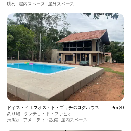
眺め
·
屋内スペース
·
屋外スペース
ドイス・イルマオス・ド・ブリチのログハウス
レビュー
5 (4)
釣り場 - ランチョ・ド・ファビオ
清潔さ
·
アメニティ・設備
·
屋内スペース