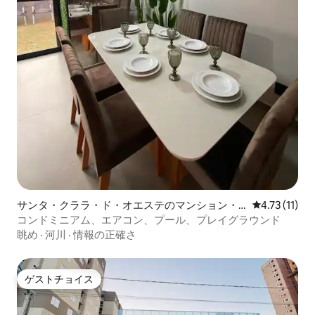
サンタ・クララ・ド・オエステのマンション・
レビュー11件
4.73 (11)
アパート
コンドミニアム、エアコン、プール、プレイグラウンド
眺め
·
河川
·
情報の正確さ
ゲストチョイス
ゲストチョイス