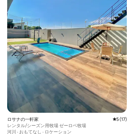
ロサナの一軒家
レビュー1
5 (17)
レンタル/シーズン用牧場 ゼーロベ牧場
河川
·
おもてなし
·
ロケーション