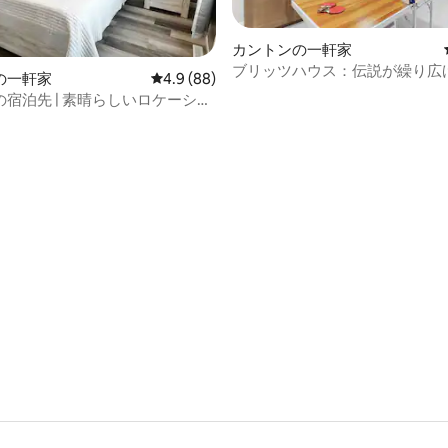
カントンの一軒家
ブリッツハウス：伝説が繰り広
の一軒家
レビュー88件、5つ星中4.9つ星の平均評価
4.9 (88)
場所
宿泊先 | 素晴らしいロケーショ
ン
つ星中5つ星の平均評価