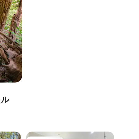
タル
マシロン