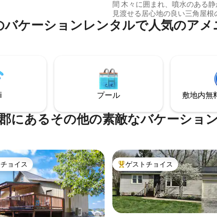
間 木々に囲まれ、噴水のある静かな池を
フロアには洗濯
見渡せる居心地の良い三角屋根
機があり、洗濯用石鹸も用意さ
のバケーションレンタルで人気のアメ
ンに逃避しよう。朝はデッキで
す。
元のコーヒーを、午後はカヤッ
深いバスタブに浸かるか、屋内
屋外の焚き火エリアでくつろぐ
しみください。このリラックス
間には、日常から離れてリフレ
るために必要なものがすべて揃
す。自然、快適さ、そしてロマ
i
プール
敷地内無料駐
な雰囲気。 カップルや一人旅に
す。
郡にあるその他の素敵なバケーショ
トチョイス
ゲストチョイス
ゲストチョイスです。
大好評のゲストチョイスです。