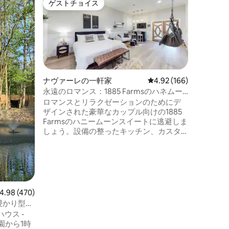
ゲストチョイス
ゲスト
ゲストチョイス
ゲスト
パート
アッパー
アパート
このアッ
では、す
るでしょ
すべて揃
の1ベッ
ルームは
ンテーブ
ナヴァーレの一軒家
レビュー166件、5つ星
4.92 (166)
TV、コ
永遠のロマンス：1885 Farmsのハネムー
が備わっ
ンスイート
ロマンスとリラクゼーションのためにデ
イーンマ
ザインされた豪華なカップル向けの1885
を整理す
Farmsのハニームーンスイートに逃避しま
ッサーが
しょう。設備の整ったキッチン、カスタ
クローゼ
ムメイドのバー、豪華なキングサイズベ
スがあり
ッドをお楽しみください。複数のレイン
ヘッドを備えたウォークインシャワーと
浴槽を備えたスパのようなバスルームで
リラックスできます。屋外では、専用の
露天風呂・ジャグジーに浸かったり、星
ビュー470件、5つ星中4.98つ星の平均評価
4.98 (470)
空の下で焚き火のそばでくつろいだりで
浸かり型バ
きます。新婚旅行、記念日、または静か
ァイヤー
ウス -
な休暇に最適なこのスイートは、忘れら
れない体験を約束します。