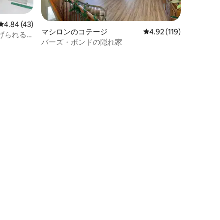
レビュー43件、5つ星中4.84つ星の平均評価
4.84 (43)
マシロンのコテージ
レビュー119件、5つ星
4.92 (119)
げられる
バーズ・ポンドの隠れ家