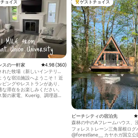
トチョイス
ゲストチョイス
ゲストチョイスです。
大好評のゲストチョイスです。
中4.98つ星の平均評価
ンスの一軒家
レビュー360件、5つ星中4.98つ星の平均評価
4.98 (360)
された牧場（新しいインテリ
うな宿泊施設へようこそ！ 近
ッピングやレストランがあり、
適な滞在をお楽しみください。
製の家電、Kuerig、調理器
、銀食器、マグカップ、グラス
ンなキッチン。 両方の寝室
ネン類、毛布、枕、スロー、60
ビーチシティの宿泊先
レ
oku TVが豊富に備わっており、
森林の中のAフレームハウス、
 メインフロアのフル
スタブ、カヤック、キャンプフ
フォレストレーン三角屋根ログハ
ムと地下のフルバスルームに
@forestlane__ カヤホガ国立公園から1時
ルとシャワー製品が豊富に用意