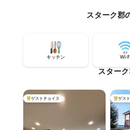
ー、歴史的なスプリングヒルを訪れるの
されています。 メイン
が大好きです！ ぜひ遊びに来てくださ
機・乾燥
スターク郡
い！ 予約前にすべての情報をお読みくだ
れていま
さい。
キッチン
Wi-F
スターク
ゲストチョイス
ゲス
大好評のゲストチョイスです。
大好評の