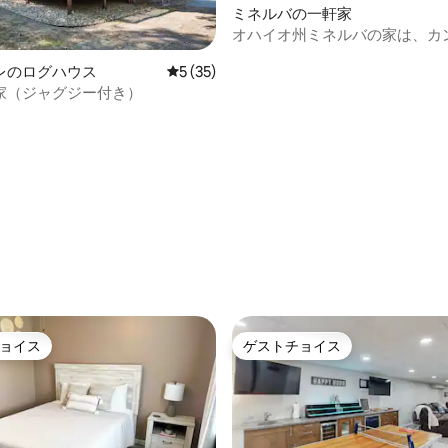
ミネルバの一軒家
オハイオ州ミネルバの家は、カ
アライアンスにも近いです
レのログハウス
レビュー35件、5つ星中5つ星の平均評価
5 (35)
家（ジャグジー付き）
つ星中5つ星の平均評価
ョイス
ゲストチョイス
ョイス
ゲストチョイス