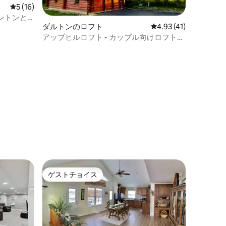
レビュー16件、5つ星中5つ星の平均評価
5 (16)
ントンと
ダルトンのロフト
レビュー41件、5つ星
4.93 (41)
アップヒルロフト - カップル向けロフト、
オハイオ州アーミッシュカントリー近く
ゲストチョイス
ゲストチョイス