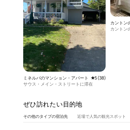
カントン
カントンの
ン | モダ
ミネルバのマンション・アパート
レビュー38件、5
5 (38)
サウス・メイン・ストリートに滞在
ぜひ訪⁠れ⁠た⁠い目⁠的⁠地
その他のタ⁠イ⁠プ⁠の宿⁠泊⁠先
近場で人気の観光スポット