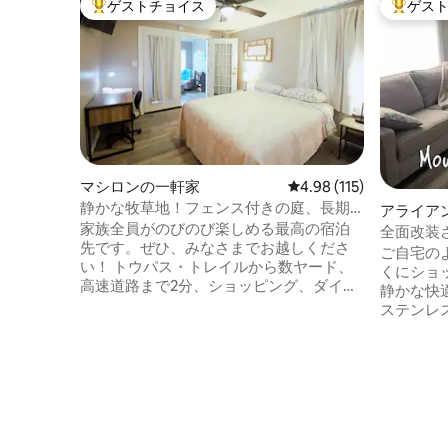
ゲストチョイス
ゲス
大好評のゲストチョイスです。
大好評の
マシロンの一軒家
レビュー115件、5つ星
4.98 (115)
静かな牧草地！フェンス付きの庭、長期
アライア
滞在、W&D！
家族全員がのびのび楽しめる最高の宿泊
全面改装
先です。ぜひ、みなさまでお越しくださ
ア）
ご自宅のよ
い！ トウパス・トレイルから数ヤード、
くにショ
高速道路まで2分、ショッピング、ダイニ
静かな快
ング、エンターテイメントが楽しめるダ
ステンレス
ウンタウンまで徒歩で簡単に行けます！
具、食器
フルフェンスの裏庭、サンルーム=ゲーム
を備えたモダ
ナイト、家族や友人との集まり。 ご家族
には、リ
連れ、ペット連れ、長期滞在、出張に最
インチのR
適です！ ゲストはプロフットボール殿
快適に過ごせます。
堂、クレイズリゾート・ジェリーストー
バスルー
ンパーク、チェリーロード・ワイナリ
は、タオ