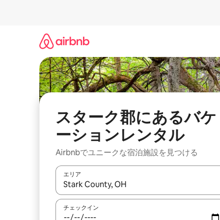
コ
ン
テ
ン
ツ
に
ス
キ
ッ
プ
スターク郡にあるバケ
ーションレンタル
Airbnbでユニークな宿泊施設を見つける
エリア
検索結果が表示されたら、上下の矢印キーを使っ
チェックイン