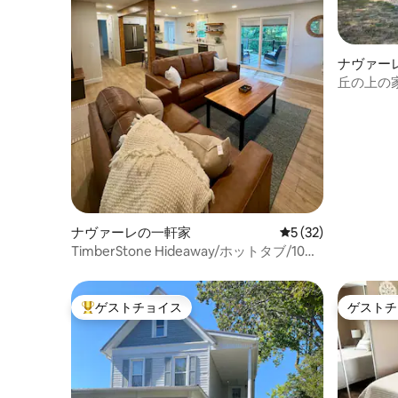
ナヴァー
丘の上の
ナヴァーレの一軒家
レビュー32件、5
5 (32)
TimberStone Hideaway/ホットタブ/10エ
ーカーのプライベートリトリート
ゲストチョイス
ゲストチ
大好評のゲストチョイスです。
ゲストチ