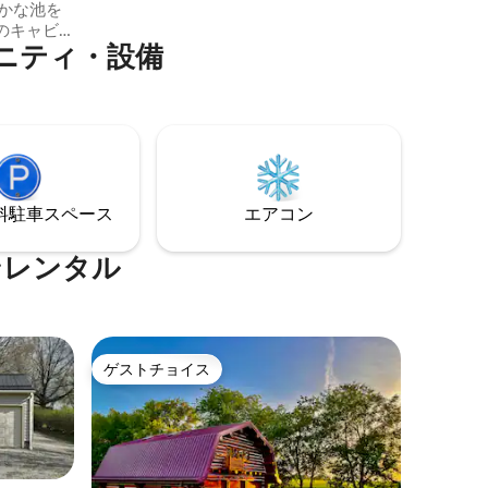
のキャビ
ニティ・設備
新鮮な地
ク、夜は
の暖炉や
のをお楽
できる空
ッシュす
っていま
ンチック
⁠車ス⁠ペ⁠ー⁠ス
エアコン
最適で
ンレンタル
ゲストチョイス
ゲストチョイス