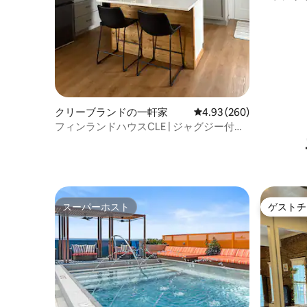
W78th
クリーブランドの一軒家
レビュー260件、5つ星中
4.93 (260)
フィンランドハウスCLE | ジャグジー付き
ブティックリトリート
スーパーホスト
ゲストチ
スーパーホスト
ゲストチ