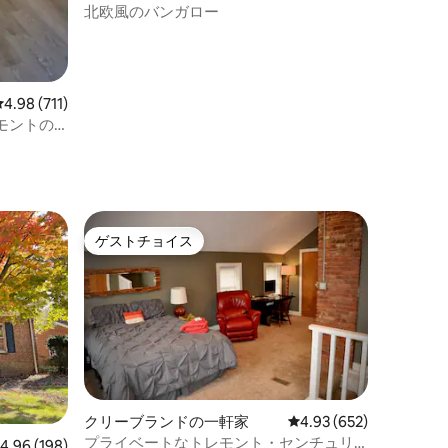
北欧風のバンガロー
レビュー711件、5つ星中4.98つ星の平均評価
4.98 (711)
モントの
ゲストチョイス
ゲストチョイス
クリーブランドの一軒家
レビュー652件、5つ星
4.93 (652)
プライベートなトレモント・センチュリ
レビュー198件、5つ星中4.96つ星の平均評価
4.96 (198)