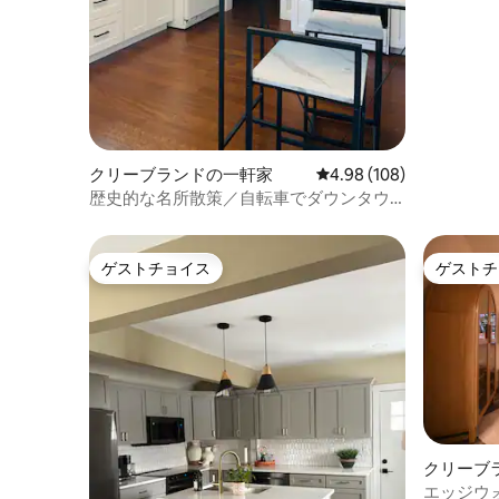
クリーブランドの一軒家
レビュー108件、5つ星
4.98 (108)
歴史的な名所散策／自転車でダウンタウ
ン、マーケット、トレイル／キングサイ
ズベッド2台
ゲストチョイス
ゲストチ
ゲストチョイス
ゲストチ
クリーブ
エッジウ