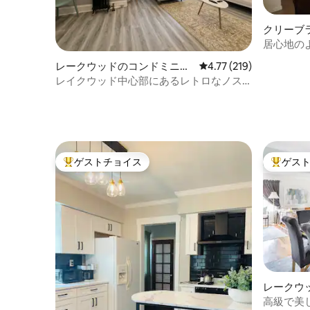
クリーブ
ンドミニ
居心地の
レークウッドのコンドミニア
レビュー219件、5つ星
4.77 (219)
ム
レイクウッド中心部にあるレトロなノス
タルジックなコンドミニアム
ゲストチョイス
ゲス
大好評のゲストチョイスです。
大好評の
レークウ
高級で美