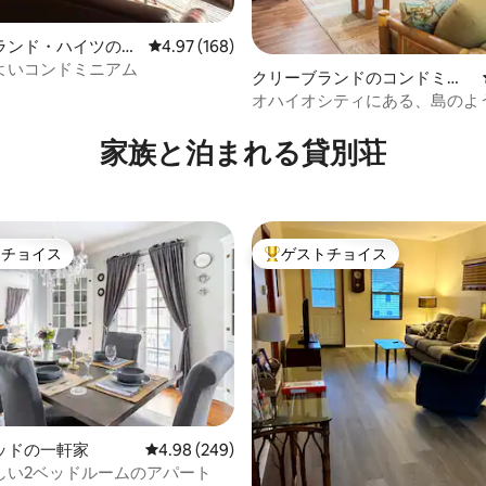
ランド・ハイツのコ
レビュー168件、5つ星中4.97つ星の平均評価
4.97 (168)
アム
よいコンドミニアム
クリーブランドのコンドミニ
アム
オハイオシティにある、島のよ
中4.77つ星の平均評価
気の2寝室のコンドミニアム
家族と泊まれる貸別荘
トチョイス
ゲストチョイス
ゲストチョイスです。
大好評のゲストチョイスです。
ッドの一軒家
レビュー249件、5つ星中4.98つ星の平均評価
4.98 (249)
しい2ベッドルームのアパート