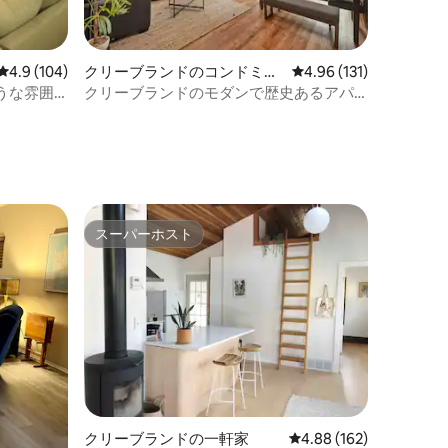
レビュー104件、5つ星中4.9つ星の平均評価
4.9 (104)
クリーブランドのコンドミニ
レビュー131件、5つ星
4.96 (131)
アム
うな雰囲
クリーブランドのモダンで歴史あるアパ
ート106-1
スーパーホスト
スーパーホスト
クリーブランドの一軒家
レビュー162件、5つ星
4.88 (162)