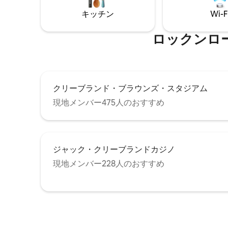
and equipped kitchen add comfort. Plus,
ープンコン
キッチン
Wi-F
parking is easy with a 2-car garage.
フルキッチン 
Wi-Fi 
機 ✔️ 駐
ロックンロールの
セキュリテ
下で詳細
クリーブランド・ブラウンズ・スタジアム
現地メンバー475人のおすすめ
ジャック・クリーブランドカジノ
現地メンバー228人のおすすめ