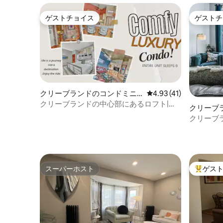
ゲストチョイス
ゲストチ
ゲストチョイス
ゲストチ
クリーブランドのコンドミニ
レビュー41件、5つ星中
4.93 (41)
アム
クリーブランドの中心部にあるロフト|ス
クリーブ
タジアムとコンベンションまで徒歩
クリーブ
フト|キ
て行ける
スーパーホスト
ゲス
スーパーホスト
大好評の