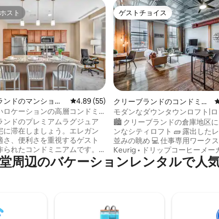
ホスト
ゲストチョイス
ホスト
ゲストチョイス
中4.93つ星の平均評価
ランドのマンショ
レビュー55件、5つ星中4.89つ星の平均評価
4.89 (55)
クリーブランドのコンドミニ
ート
アム
いロケーションの高層コンドミ
モダンなダウンタウンロフト|
ム
とスタジアムまで徒歩
ランドのプレミアムラグジュア
🏙️ クリーブランドの倉庫地区
宅に滞在しましょう。エレガン
ンなシティロフト 🧱 露出した
適さ、便利さを重視するゲスト
並みの眺め 💻 仕事専用ワークス
作られたコンドミニアムです。
Keurig • ドリップコーヒーメーカ
⁠のバ⁠ケ⁠ー⁠シ⁠ョ⁠ン⁠レ⁠ン⁠タ⁠ル⁠で人⁠気⁠の
コアは98/100で、市内で最高
プレッソメーカー 📺 Chromeca
ラン、ナイトライフ、アトラク
YouTube TVが使えるスマートテ
らわずか数分の場所にありま
備の整ったキッチン 🚶スタジ
て、プライベートオアシスに引
クホール、フラッツなどまで徒
、スタイリッシュにリラックス
る このスタイリッシュな3階のアパート
ッドル
で、真のダウンタウンライフを
スルームのコンドミニアム ✔️ オ
ください。インダストリアルな