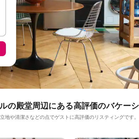
堂⁠周⁠辺⁠に⁠あ⁠る高⁠評⁠価⁠のバ⁠ケ⁠ー⁠シ⁠ョ
立地や清潔さなどの点でゲストに高評価のリスティングです。