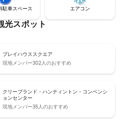
ィングが大好きで、クリーブランドでの
部屋は、
⁠車ス⁠ペ⁠ー⁠ス
エアコン
ご滞在が素晴らしいものになるように願
、または
っています。ご不明な点がございました
求める旅
ら、お気軽にお問い合わせください。
光⁠ス⁠ポ⁠ッ⁠ト
プレイハウススクエア
現地メンバー302人のおすすめ
クリーブランド・ハンティントン・コンベンシ
ョンセンター
現地メンバー35人のおすすめ