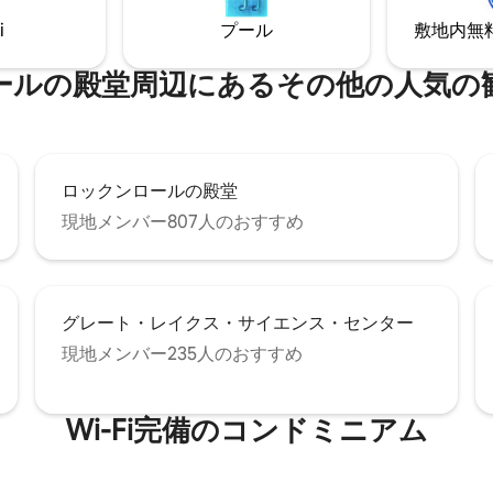
セプトのリビング ✔️ モダンな
ダンな快適さが融合したこのお
i
プール
敷地内無料駐
✔️ スマートテレビ ✔️ 高速
プロフェッショナル、カップル
✔️ 仕事用スペース ✔️ 洗濯機／乾燥
本格的なクリーブランド体験を
車場あり$ ✔️ 24時間365日対応の
行者に最適です。
殿堂⁠周⁠辺⁠に⁠あ⁠るそ⁠の⁠他⁠の人⁠気⁠の観⁠
ィ ✔️ フィットネスセンター 以
をご覧ください！
ロックンロールの殿堂
現地メンバー807人のおすすめ
グレート・レイクス・サイエンス・センター
現地メンバー235人のおすすめ
Wi-Fi完備のコンドミニアム