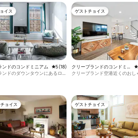
ョイス
ゲストチョイス
ョイス
ゲストチョイス
4.93つ星の平均評価
ランドのコンドミニアム
レビュー18件、5つ星中5つ星の平均評価
5 (18)
クリーブランドのコンドミニ
アム
ランドのダウンタウンにあるロ
クリーブランド空港近くのおし
ングサイズベッド|どこへでも歩い
泊先
トチョイス
ゲストチョイス
ゲストチョイスです。
ゲストチョイス