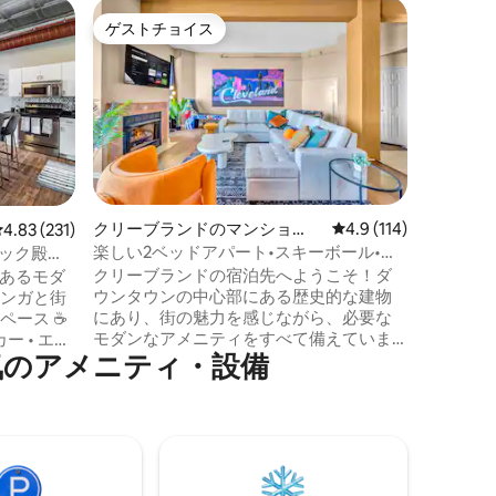
クリーブ
ゲストチョイス
ゲスト
ゲストチョイス
ゲスト
ン・アパ
クリーブ
クリーブ
タイリッ
ニアムで
みくださ
な空間に
床、大き
い雰囲気
コンドミ
クリーブランドのマンショ
レビュー114件、5つ
4.9 (114)
レビュー231件、5つ星中4.83つ星の平均評価
4.83 (231)
ベッド1
ン・アパート
楽しい2ベッドアパート•スキーボール•テ
ロック殿堂
ンタウン
ーブルサッカー•無料駐車場
クリーブランドの宿泊先へようこそ！ダ
にあるモダ
トラン、
ウンタウンの中心部にある歴史的な建物
レンガと街
ント施設
にあり、街の魅力を感じながら、必要な
ペース ☕
レジャー
モダンなアメニティをすべて備えていま
ー • エス
は、都会
ア⁠メ⁠ニ⁠テ⁠ィ⁠・⁠設⁠備
す。 ➹ 広々としたダウンタウンロフト 仕
stと
ます。 クリーブランドアリーナまで徒歩
事やストリーミング用の➹高速100mb Wi-
レビ 🍳 設
圏内！！
Fi サウナと日焼けベッドを備えた➹24時間
アム、ロッ
年中無休のジム 快適な眠りのための➹メ
歩で行け
モリーフォーム・ベッド お気に入りの番
組を見るための➹スマートテレビ 食材が➹
お楽しみ
充実したキッチン 私たちは心からホステ
魅力とモ