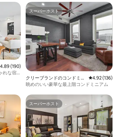
スーパーホスト
スーパーホスト
レビュー190件、5つ星中4.89つ星の平均評価
4.89 (190)
ゃれな宿
クリーブランドのコンドミニ
レビュー136件、5つ星
4.92 (136)
アム
眺めのいい豪華な最上階コンドミニアム
スーパーホスト
スーパーホスト