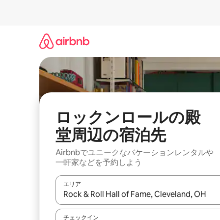
コ
ン
テ
ン
ツ
に
ス
キ
ッ
プ
ロックンロールの殿
堂⁠周⁠辺⁠の宿⁠泊⁠先
Airbnbでユニークなバ⁠ケ⁠ー⁠シ⁠ョ⁠ンレ⁠ン⁠タ⁠ルや
一⁠軒⁠家な⁠ど⁠を予⁠約⁠し⁠よ⁠う
エリア
検索結果が表示されたら、上下の矢印キーを使っ
チェックイン