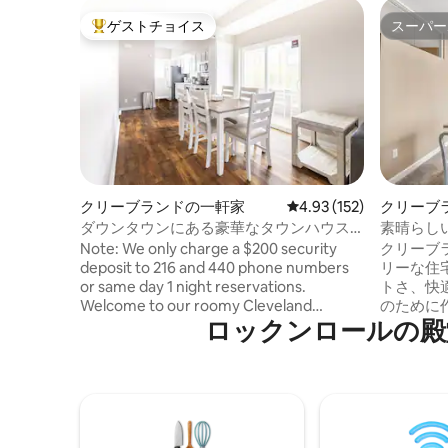
ゲストチョイス
スーパー
大好評のゲストチョイスです。
スーパー
クリーブランドの一軒家
レビュー152件、5つ星
4.93 (152)
クリーブ
ン・アパ
ダウンタウンにある豪華なタウンハウス
素晴らし
（専用ガレージ付き、6号室）
ニアム|ジ
Note: We only charge a $200 security
クリーブ
deposit to 216 and 440 phone numbers
リーな住
or same day 1 night reservations.
トさ、快
Welcome to our roomy Cleveland
のために
ロックンロールの殿堂⁠周⁠辺
townhome, ideally located for exploring
ウォークス
downtown on foot. Enjoy close access to
のレスト
Browns Stadium, Rock Hall, Playhouse
ションか
Square, CSU, the Cavs arena, and
す。そし
Progressive Field. The master suite
きこもり
offers a private retreat with all amenities
できます。 ✔️ ラグジュアリーな1ベ
like a washer/dryer. The open living area
ーム/1バ