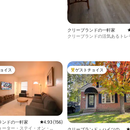
クリーブランドの一軒家
クリーブランドの活気あるトレ
最高のロケーション
中4.98つ星の平均評価
ョイス
ゲストチョイス
ョイス
大好評のゲストチョイスです。
ランドの一軒家
レビュー156件、5つ星中4.93つ星の平均評価
4.93 (156)
ォーター・ステイ・オン・
クリーブランド・ハイツの一