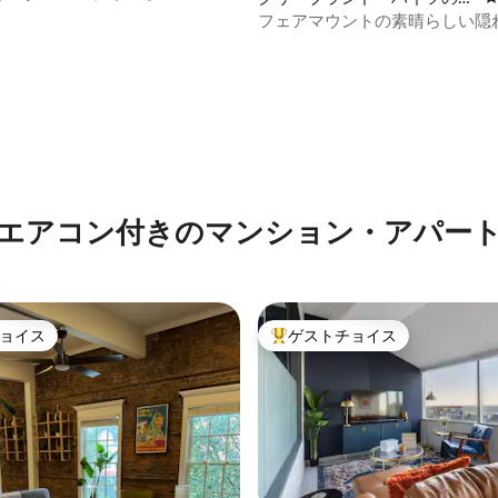
軒家
フェアマウントの素晴らしい隠
4.93つ星の平均評価
エアコン付きのマンション・アパー
ョイス
ゲストチョイス
ョイス
大好評のゲストチョイスです。