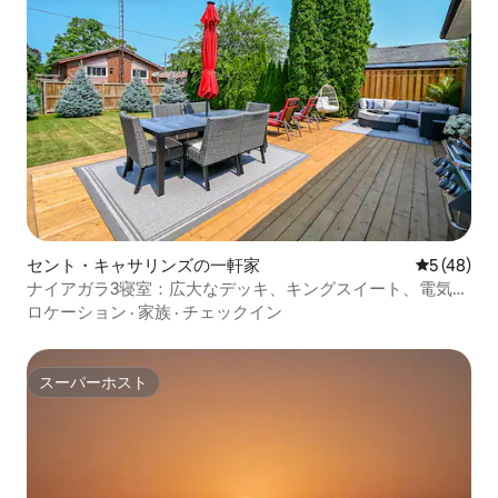
セント・キャサリンズの一軒家
レビュー4
5 (48)
ナイアガラ3寝室：広大なデッキ、キングスイート、電気自
動車と5台分の駐車スペース
ロケーション
·
家族
·
チェックイン
スーパーホスト
スーパーホスト