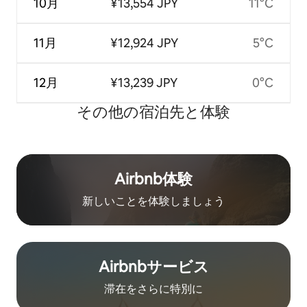
10月
¥13,554 JPY
11°C
11月
¥12,924 JPY
5°C
12月
¥13,239 JPY
0°C
その他の宿⁠泊⁠先と体⁠験
Airbnb体験
新しいことを体験しましょう
Airbnb⁠サ⁠ー⁠ビ⁠ス
滞在をさ⁠ら⁠に特⁠別⁠に