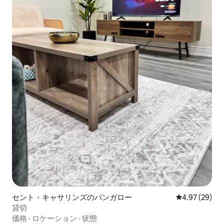
セント・キャサリンズのバンガロー
レビュー29件
4.97 (29)
貸切
価格
·
ロケーション
·
状態