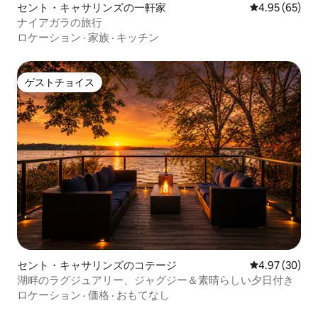
セント・キャサリンズの一軒家
レビュー65件
4.95 (65)
ナイアガラの旅行
ロケーション
·
家族
·
キッチン
ゲストチョイス
ゲストチョイス
セント・キャサリンズのコテージ
レビュー30件
4.97 (30)
湖畔のラグジュアリー、ジャグジー＆素晴らしい夕日付き
ロケーション
·
価格
·
おもてなし