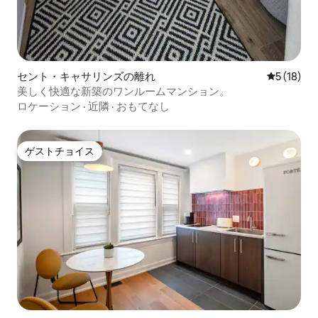
セント・キャサリンズの離れ
レビュー1
5 (18)
美しく快適な新築のワンルームマンション。
ロケーション
·
近隣
·
おもてなし
ゲストチョイス
ゲストチョイス