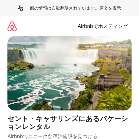
コ
一部の情報は自動翻訳されています。
原文を表示
ン
テ
ン
Airbnbでホスティング
ツ
に
ス
キ
ッ
プ
セント・キャサリンズにあるバケーシ
ョンレンタル
Airbnbでユニークな宿泊施設を見つける