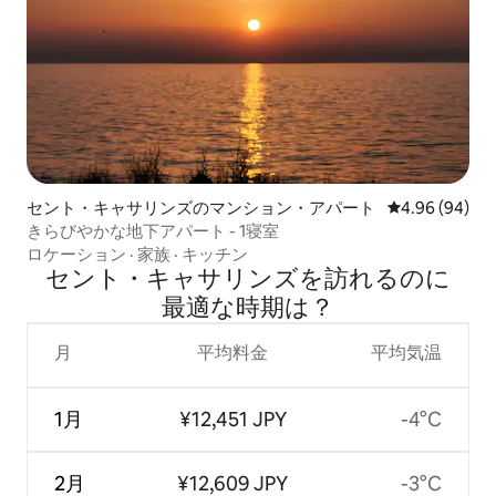
セント・キャサリンズのマンション・アパート
レビュー94件
4.96 (94)
きらびやかな地下アパート - 1寝室
ロケーション
·
家族
·
キッチン
セント・キャサリンズを訪⁠れ⁠るの⁠に
最⁠適⁠な時⁠期⁠は⁠？
月
平均料金
平均気温
1月
¥12,451 JPY
-4°C
2月
¥12,609 JPY
-3°C