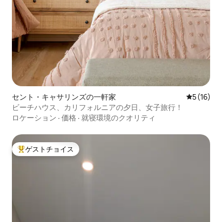
セント・キャサリンズの一軒家
レビュー1
5 (16)
ビーチハウス、カリフォルニアの夕日、女子旅行！
ロケーション
·
価格
·
就寝環境のクオリティ
ゲストチョイス
大好評のゲストチョイスです。