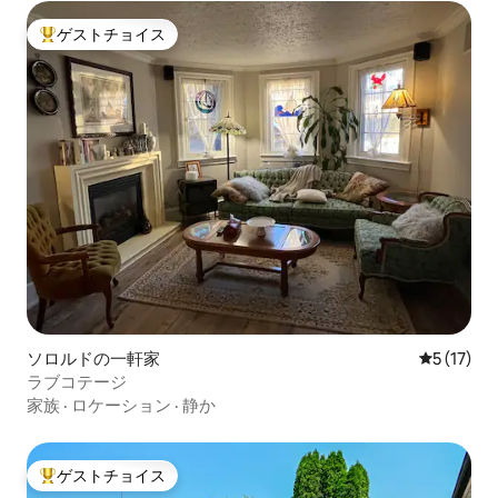
ゲストチョイス
大好評のゲストチョイスです。
ソロルドの一軒家
レビュー1
5 (17)
ラブコテージ
家族
·
ロケーション
·
静か
ゲストチョイス
大好評のゲストチョイスです。