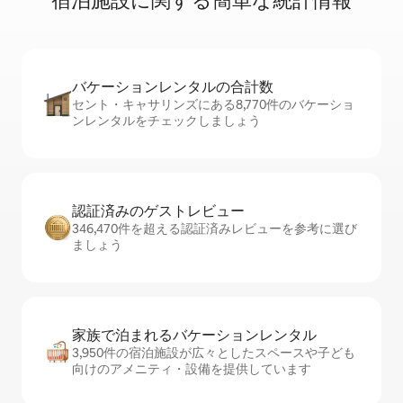
宿⁠泊⁠施⁠設⁠に関⁠す⁠る簡⁠単⁠な統⁠計⁠情⁠報
バケーションレ⁠ン⁠タ⁠ル⁠の合⁠計⁠数
セント・キャサリンズにある8,770件のバケーショ
ンレンタルをチェックしましょう
認証済みのゲ⁠ス⁠ト⁠レ⁠ビ⁠ュ⁠ー
346,470件を超える認証済みレビューを参考に選び
ましょう
家族で泊まれるバ⁠ケ⁠ー⁠シ⁠ョ⁠ンレ⁠ン⁠タ⁠ル
3,950件の宿泊施設が広々としたスペースや子ども
向けのアメニティ・設備を提供しています