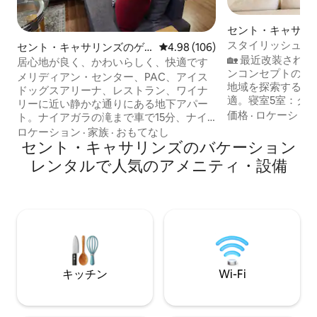
セント・キャサリ
軒家
スタイリッシュで
セント・キャサリンズのゲ
レビュー106件、5つ星中4.98
4.98 (106)
キューグリル|フ
🏡 最近改装され
ストスイート
居心地が良く、かわいらしく、快適です
ンコンセプトの宿泊施設！ 
メリディアン・センター、PAC、アイス
地域を探索する大
ドッグスアリーナ、レストラン、ワイナ
適。寝室5室：ク
リーに近い静かな通りにある地下アパー
台、ダブルベッド
価格
·
ロケーショ
ト。ナイアガラの滝まで車で15分、ナイ
台、ソファ2台！ 🛌 フルバスルーム3室、
アガラ・オン・ザ・レイクまで車で20
ロケーション
·
家族
·
おもてなし
リビング2室、ダ
分。 キッチンには、冷蔵庫、ダブルイン
セント・キャサリンズのバケーション
事の準備に最適な
ダクションコックトップ、エアフライヤ
レンタルで人気のアメニティ・設備
お楽しみください！ 🧘 焚き火と水を
ー/オーブンコンボ、電子レンジ、キュー
しみください：裏
リグコーヒーメーカーが備わっていま
火台の周りにパーゴ
す。 バスルームには、シャワーヘッド付
様用のジャグジーがありま
きのダブルジャグジーバスタブがありま
のナイアガラの冒
す。 裏庭からの専用入り口。 リビングエ
す！ 💯 素晴
リアには、Amazon PrimeとDisney+ TV
が利用できる50インチテレビがありま
す。
キッチン
Wi-Fi