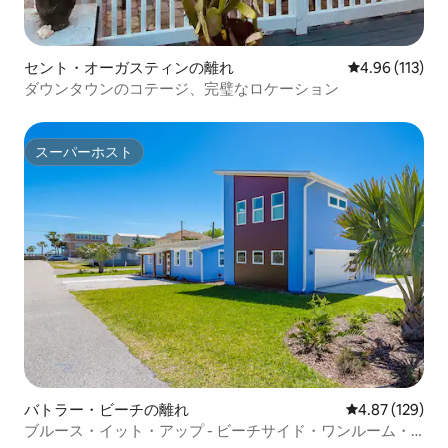
セント・オーガスティンの離れ
レビュー113件
4.96 (113)
ダウンタウンのコテージ、完璧なロケーション
スーパーホスト
スーパーホスト
バトラー・ビーチの離れ
レビュー129件
4.87 (129)
ブルース・イット・アップ - ビーチサイド・ワンルーム・