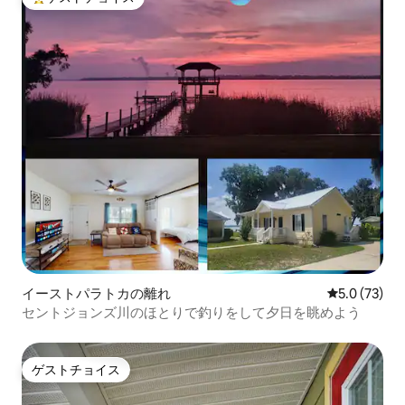
大好評のゲストチョイスです。
イーストパラトカの離れ
レビュー73
5.0 (73)
セントジョンズ川のほとりで釣りをして夕日を眺めよう
ゲストチョイス
ゲストチョイス