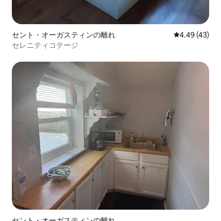
セント・オーガスティンの離れ
レビュー43件
4.49 (43)
セレニティコテージ
セント・オーガスティンの離れ