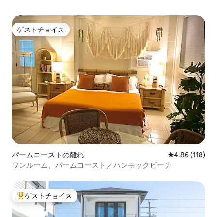
ゲストチョイス
ゲストチョイス
パームコーストの離れ
レビュー118件
4.86 (118)
ワンルーム、パームコースト／ハンモックビーチ
ゲストチョイス
大好評のゲストチョイスです。