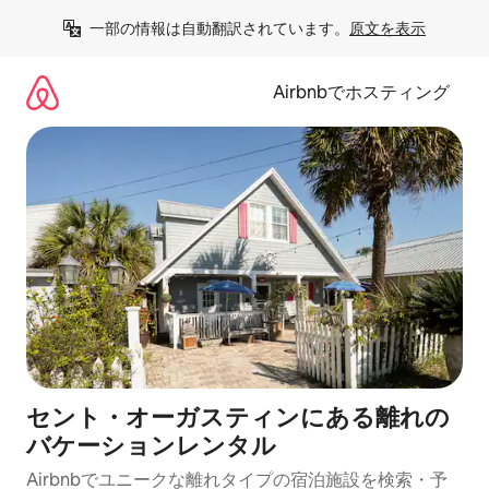
コ
一部の情報は自動翻訳されています。
原文を表示
ン
テ
ン
Airbnbでホスティング
ツ
に
ス
キ
ッ
プ
セント・オーガスティンにある離れの
バケーションレンタル
Airbnbでユニークな離れタイプの宿泊施設を検索・予