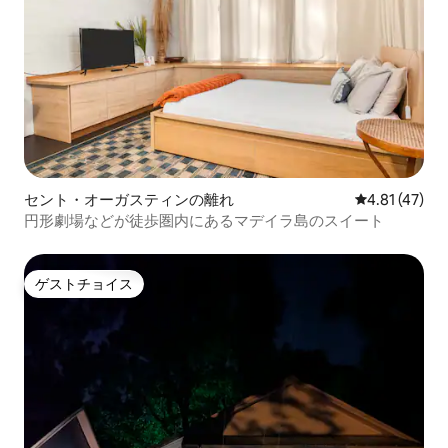
セント・オーガスティンの離れ
レビュー47件
4.81 (47)
円形劇場などが徒歩圏内にあるマデイラ島のスイート
ゲストチョイス
ゲストチョイス