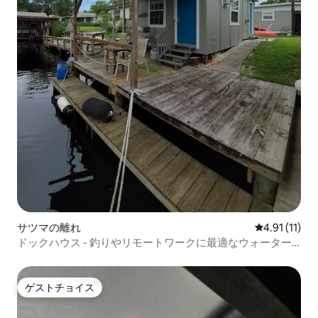
サツマの離れ
レビュー11件
4.91 (11)
ドックハウス - 釣りやリモートワークに最適なウォーター
フロント
ゲストチョイス
ゲストチョイス