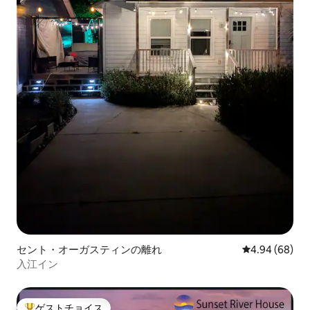
セント・オーガスティンの離れ
レビュー68件
4.94 (68)
入江イン
ゲストチョイス