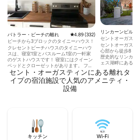
リンカーンビルの
バトラー・ビーチの離れ
レビュー332件、5つ星中4.89
4.89 (332)
セントオーガステ
ビーチから3ブロックのタイニーハウス！
タウンにあるスト
セントオーガステ
クレセントビーチハウスのタイニーハウ
心部から徒歩8 ～
スは、寝室1室とバスルーム1室の一軒家
歴史的なリンカー
のゲストハウスです！ 寝室にはクイーン
ェス湖畔にあるス
ベッドとクローゼットがあります。 フル
ジへようこそ。 
セント・オーガスティンにある離れタ
サイズのコンロ・オーブン・キューリ
中心部から徒歩8 
グ・電子レンジを備えた素晴らしいキッ
イプの宿泊施設で人気のアメニティ・
カーンビルにある
チンがあります。Wi-Fiと大型スマートテ
しい2階建てのコ
設備
レビはご自身で購入する必要がありま
ファミリールーム
す。ケーブルテレビはありません。ビー
います。 バルコニーや快適な中庭でくつ
チチェア、タオル、パラソルが含まれて
ろぎながら、モー
います！ フロリダの素晴らしいビーチラ
ニングカクテルをお
イフスタイルを満喫しましょう。 通りの
メリカ合衆国最古
先にはボードウォークのビーチアクセス
てを楽しむための
があります！このタイニーハウスは、別
ックな休暇に最適
のAirbnbである2階建ての家に隣接してい
キッチン
Wi-Fi
ます！