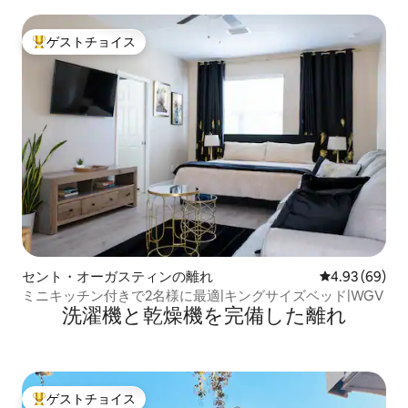
ゲストチョイス
大好評のゲストチョイスです。
セント・オーガスティンの離れ
レビュー69件
4.93 (69)
ミニキッチン付きで2名様に最適|キングサイズベッド|WGV
洗濯機と乾燥機を完備した離れ
ゲストチョイス
大好評のゲストチョイスです。