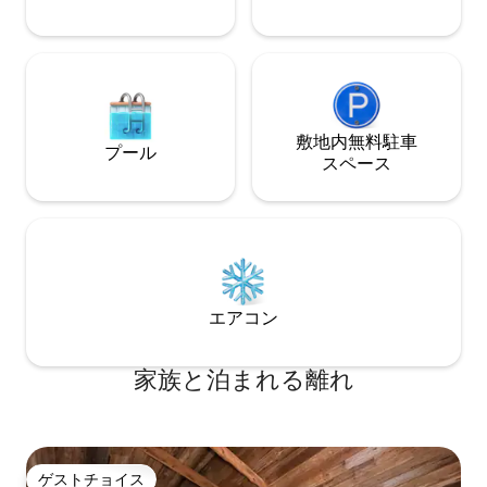
敷地内無料駐⁠車
プール
ス⁠ペ⁠ー⁠ス
エアコン
家族と泊まれる離れ
ゲストチョイス