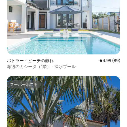
バトラー・ビーチの離れ
レビュー89件
4.99 (89)
海辺のカシータ（1階） - 温水プール
スーパーホスト
スーパーホスト