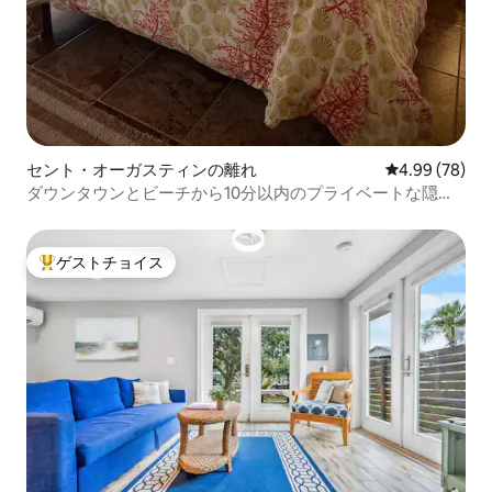
セント・オーガスティンの離れ
レビュー78件
4.99 (78)
ダウンタウンとビーチから10分以内のプライベートな隠れ
家
ゲストチョイス
大好評のゲストチョイスです。