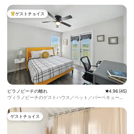
アパートメント
ゲストチョイス
大好評のゲストチョイスです。
ビラノビーチの離れ
レビュー45件
4.96 (45)
ヴィラノビーチのゲストハウス／ペット／バーベキュー／
ダウンタウンまで10分
ゲストチョイス
ゲストチョイス