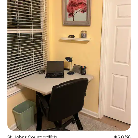
St. Johns Countyの離れ
レビュー9
5.0 (9)