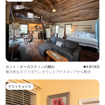
ゲストチョイス
セント・オーガスティンの離れ
レビュー42件
4.81 (42)
魅力的なロフト|ダウンタウンとアナスタシアから数分
ゲストチョイス
ゲストチョイス