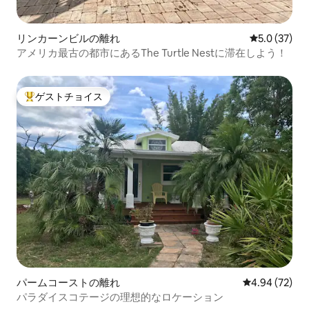
リンカーンビルの離れ
レビュー37
5.0 (37)
アメリカ最古の都市にあるThe Turtle Nestに滞在しよう！
ゲストチョイス
大好評のゲストチョイスです。
パームコーストの離れ
レビュー72件
4.94 (72)
パラダイスコテージの理想的なロケーション