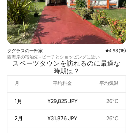
ダグラスの一軒家
レビュー15件
4.93 (15)
西海岸の宿泊先 - ビーチとショッピングに近い
スペーツタウンを訪⁠れ⁠るの⁠に最⁠適⁠な
時⁠期⁠は⁠？
月
平均料金
平均気温
1月
¥29,825 JPY
26°C
2月
¥31,876 JPY
26°C