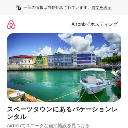
コ
一部の情報は自動翻訳されています。
原文を表示
ン
テ
ン
Airbnbでホスティング
ツ
に
ス
キ
ッ
プ
スペーツタウンにあるバケーションレ
ンタル
Airbnbでユニークな宿泊施設を見つける