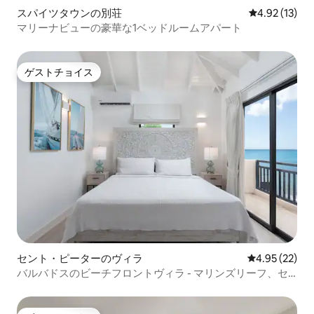
スパイツタウンの別荘
レビュー13件
4.92 (13)
マリーナビューの豪華な1ベッドルームアパート
ゲストチョイス
ゲストチョイス
セント・ピーターのヴィラ
レビュー22件
4.95 (22)
バルバドスのビーチフロントヴィラ - マリンズリーフ、セ
ントピーター