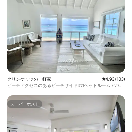
クリンケッツの一軒家
レビュー103件
4.93 (103)
ビーチアクセスのあるビーチサイドの1ベッドルームアパー
ト
スーパーホスト
スーパーホスト