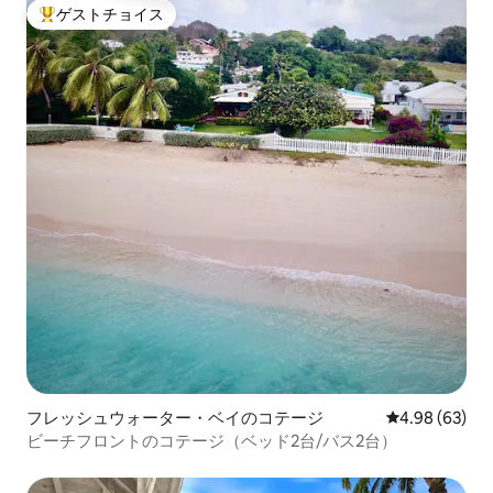
ゲストチョイス
大好評のゲストチョイスです。
フレッシュウォーター・ベイのコテージ
レビュー63件
4.98 (63)
ビーチフロントのコテージ（ベッド2台/バス2台）