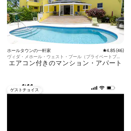
ホールタウンの一軒家
レビュー46件
4.85 (46)
ヴィダ・メホール・ウェスト・プール（プライベートプー
エアコン付きのマンション・アパート
ル）
ゲストチョイス
ゲストチョイス