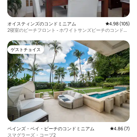
オイスティンズのコンドミニアム
レビュー105件
4.98 (105)
2寝室のビーチフロント - ホワイトサンズビーチのコンドミ
ニアム
ゲストチョイス
ゲストチョイス
ペインズ・ベイ・ビーチのコンドミニアム
レビュー7件
4.86 (7)
スマグラーズ・コーブ2