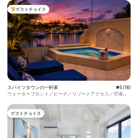
ゲストチョイス
大好評のゲストチョイスです。
スパイツタウンの一軒家
レビュー1
5 (18)
ウォーターフロント／ビーチ／リゾートアクセス／空港送
迎
ゲストチョイス
ゲストチョイス