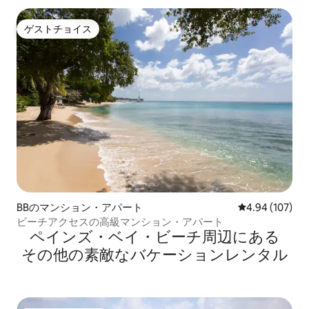
ゲストチョイス
ゲストチョイス
BBのマンション・アパート
レビュー107件
4.94 (107)
ビーチアクセスの高級マンション・アパート
ペインズ・ベイ・ビーチ⁠周⁠辺⁠に⁠あ⁠る
そ⁠の⁠他⁠の素⁠敵⁠なバ⁠ケ⁠ー⁠シ⁠ョ⁠ン⁠レ⁠ン⁠タ⁠ル