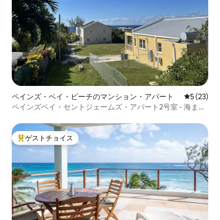
ペインズ・ベイ・ビーチのマンション・アパート
レビュー2
5 (23)
ペインズベイ・セントジェームズ・アパート2号室 - 海まで
徒歩5分！
ゲストチョイス
大好評のゲストチョイスです。