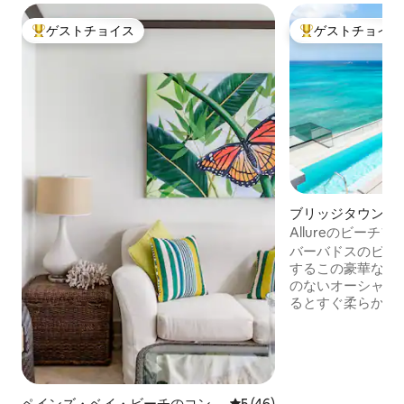
ゲストチョイス
ゲストチョイス
大好評のゲストチョイスです。
大好評のゲストチ
ブリッジタウンの
アパート
Allureのビーチ
素晴らしいオーシ
バーバドスのビー
するこの豪華な宿
のないオーシャン
るとすぐ柔らかな
れられるという貴
ただけます。快適
クスを実現するよ
す。この宿泊施設
岸線のひとつに位
ペインズ・ベイ・ビーチのコン
レビュー46件、5つ星中5つ
5 (46)