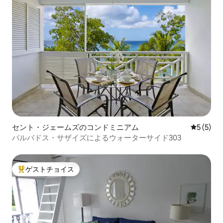
セント・ジェームズのコンドミニアム
レビュー
5 (5)
バルバドス・サザイズによるウォーターサイド303
ゲストチョイス
大好評のゲストチョイスです。