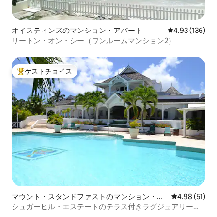
オイスティンズのマンション・アパート
レビュー136件
4.93 (136)
リートン・オン・シー（ワンルームマンション2）
ゲストチョイス
大好評のゲストチョイスです。
マウント・スタンドファストのマンション・ア
レビュー51件
4.98 (51)
パート
シュガーヒル・エステートのテラス付きラグジュアリーペ
ントハウス