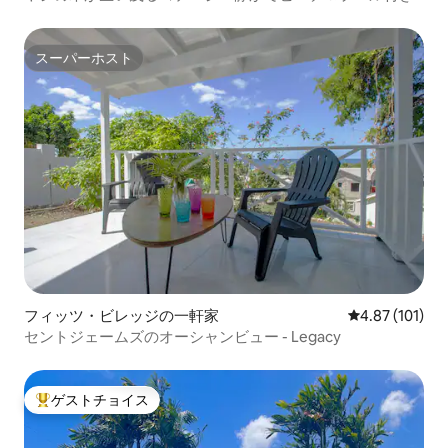
スーパーホスト
スーパーホスト
フィッツ・ビレッジの一軒家
レビュー101件
4.87 (101)
セントジェームズのオーシャンビュー - Legacy
ゲストチョイス
大好評のゲストチョイスです。