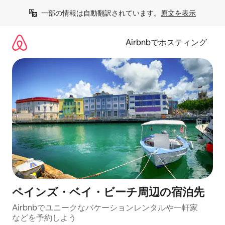
コ
一部の情報は自動翻訳されています。
原文を表示
ン
テ
ン
Airbnbでホスティング
ツ
に
ス
キ
ッ
プ
ペインズ・ベイ・ビーチ⁠周⁠辺⁠の宿⁠泊⁠先
Airbnbでユニークなバ⁠ケ⁠ー⁠シ⁠ョ⁠ンレ⁠ン⁠タ⁠ルや一⁠軒⁠家
な⁠ど⁠を予⁠約⁠し⁠よ⁠う