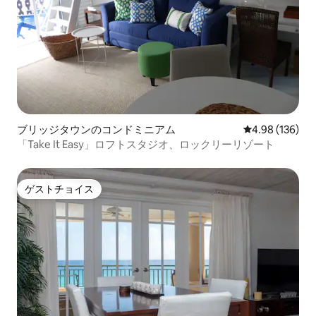
ブリッジタウンのコンドミニアム
レビュー136件
4.98 (136)
「Take It Easy」ロフトスタジオ、ロックリーリゾート
ゲストチョイス
ゲストチョイス