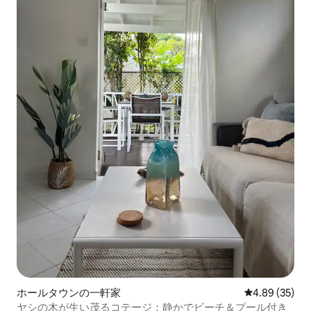
ホールタウンの一軒家
レビュー35件
4.89 (35)
ヤシの木が生い茂るコテージ：静かでビーチ＆プール付き