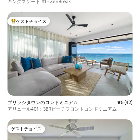
キングスゲート #1 - ZenBreak
ゲストチョイス
大好評のゲストチョイスです。
ブリッジタウンのコンドミニアム
レビュー4
5 (42)
アリュール401：3BRビーチフロントコンドミニアム
ゲストチョイス
ゲストチョイス