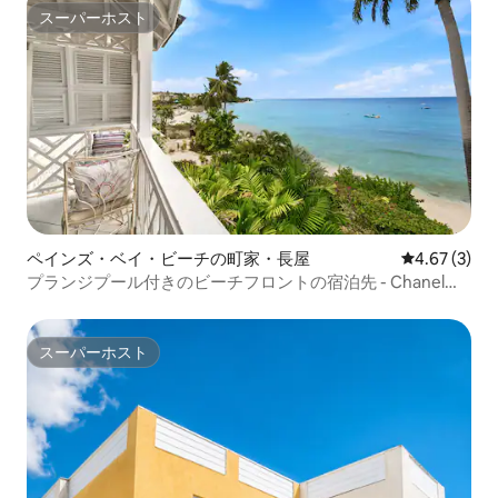
スーパーホスト
スーパーホスト
ペインズ・ベイ・ビーチの町家・長屋
レビュー3件
4.67 (3)
プランジプール付きのビーチフロントの宿泊先 - Chanel
No. 5
スーパーホスト
スーパーホスト