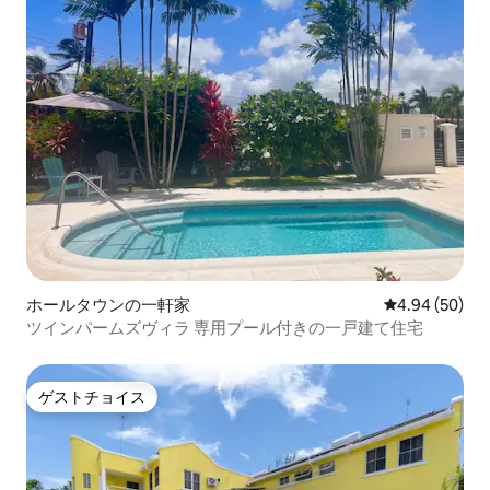
ホールタウンの一軒家
レビュー50件
4.94 (50)
ツインパームズヴィラ 専用プール付きの一戸建て住宅
ゲストチョイス
ゲストチョイス