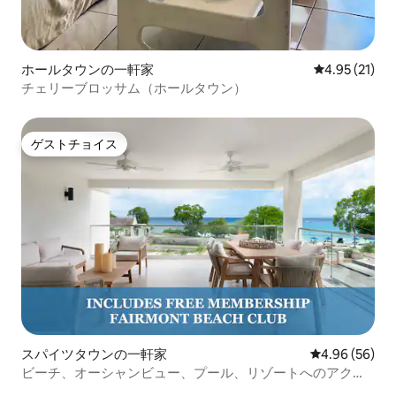
ホールタウンの一軒家
レビュー21件
4.95 (21)
チェリーブロッサム（ホールタウン）
ゲストチョイス
ゲストチョイス
スパイツタウンの一軒家
レビュー56件
4.96 (56)
ビーチ、オーシャンビュー、プール、リゾートへのアクセ
ス！