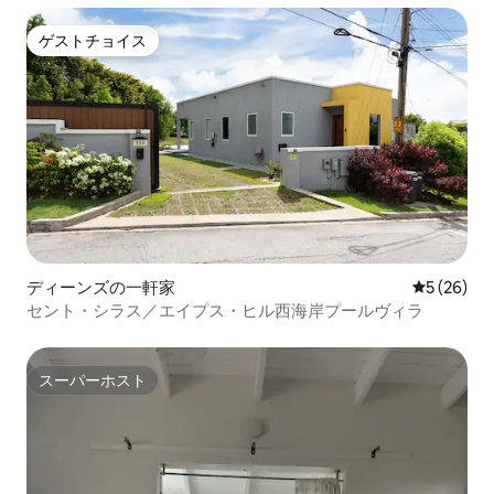
ゲストチョイス
ゲストチョイス
ディーンズの一軒家
レビュー2
5 (26)
セント・シラス／エイプス・ヒル西海岸プールヴィラ
スーパーホスト
スーパーホスト