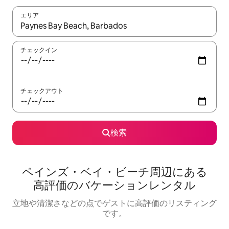
エリア
検索結果が表示されたら、上下の矢印キーを使って移動するか、
チェックイン
チェックアウト
検索
ペインズ・ベイ・ビーチ⁠周⁠辺⁠に⁠あ⁠る
高⁠評⁠価⁠のバ⁠ケ⁠ー⁠シ⁠ョ⁠ン⁠レ⁠ン⁠タ⁠ル
立地や清潔さなどの点でゲストに高評価のリスティング
です。