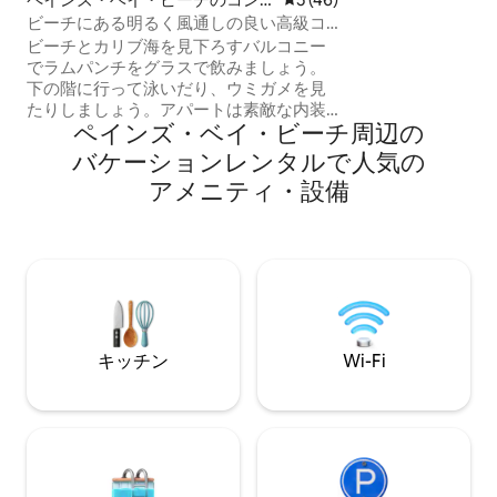
ョンにある、寝室2
ドミニアム
ビーチにある明るく風通しの良い高級コ
を備えたコンドミ
ンドミニアム
届いたゲート付き
ビーチとカリブ海を見下ろすバルコニー
ます。寒い季節を
でラムパンチをグラスで飲みましょう。
で暖かく日差しに
下の階に行って泳いだり、ウミガメを見
たいとお考えの方
たりしましょう。アパートは素敵な内装
ペインズ・ベイ・ビーチ⁠周⁠辺⁠の
家です。
で、地元のアーティストによるカラフル
な絵画や、鮮やかなアクセントの小物が
バ⁠ケ⁠ー⁠シ⁠ョ⁠ン⁠レ⁠ン⁠タ⁠ル⁠で人⁠気⁠の
飾られています。 3つの広い寝室と3つの
ア⁠メ⁠ニ⁠テ⁠ィ⁠・⁠設⁠備
大理石のバスルームには、すべてウォー
クインシャワーが備わっています。新し
いモダンなキッチン（2026年6月）に
は、ワインクーラー、カプチーノメーカ
ーが備わっています。 明るいリビングエ
リアには、低いソファ、ケーブルテレ
ビ、Nflx/appl/amaz、バルコニーのラウ
ンジへのスライド式の裏口があります。
キッチン
Wi-Fi