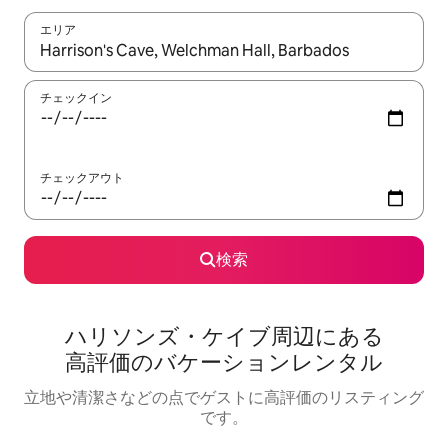
エリア
検索結果が表示されたら、上下の矢印キーを使って移動するか、
チェックイン
チェックアウト
検索
ハリソンズ・ケイブ⁠周⁠辺⁠に⁠あ⁠る
高⁠評⁠価⁠のバ⁠ケ⁠ー⁠シ⁠ョ⁠ン⁠レ⁠ン⁠タ⁠ル
立地や清潔さなどの点でゲストに高評価のリスティング
です。