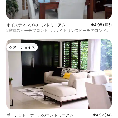
オイスティンズのコンドミニアム
レビュー105件
4.98 (105)
2寝室のビーチフロント - ホワイトサンズビーチのコンドミ
ニアム
ゲストチョイス
ゲストチョイス
ボーデッド・ホールのコンドミニアム
レビュー34件
4.97 (34)