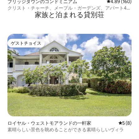
ブリッジタウンのコンドミニアム
レビュー160件
4.89 (160)
クリスト・チャーチ、メープル・ガーデンズ、アパート4号
家族と泊まれる貸別荘
室。
ゲストチョイス
ゲストチョイス
ロイヤル・ウェストモアランドの一軒家
レビュー
5 (8)
素晴らしい景色を眺めることができる素晴らしいヴィラ