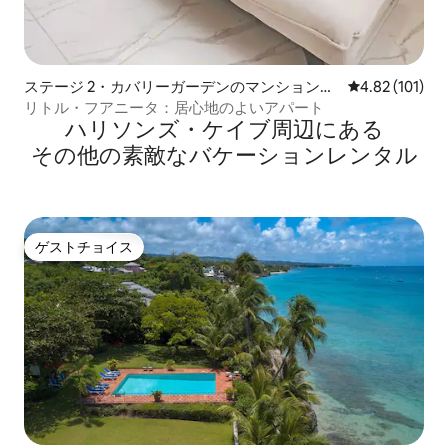
ステージ 2・カバリーガーデンのマンション・
レビュー101件
4.82 (101)
アパート
リトル・フアニータ：居心地のよいアパート
ハリソンズ・ケイブ⁠周⁠辺⁠に⁠あ⁠る
そ⁠の⁠他⁠の素⁠敵⁠なバ⁠ケ⁠ー⁠シ⁠ョ⁠ン⁠レ⁠ン⁠タ⁠ル
ゲストチョイス
ゲストチョイス