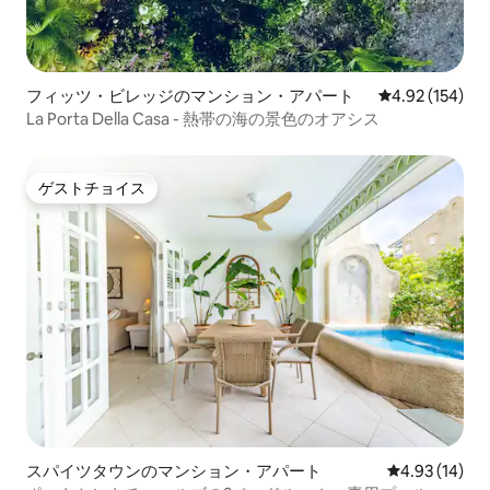
フィッツ・ビレッジのマンション・アパート
レビュー154件
4.92 (154)
La Porta Della Casa - 熱帯の海の景色のオアシス
ゲストチョイス
ゲストチョイス
スパイツタウンのマンション・アパート
レビュー14件
4.93 (14)