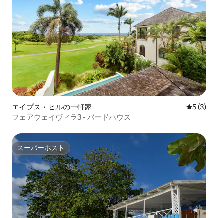
エイプス・ヒルの一軒家
レビュー
5 (3)
フェアウェイヴィラ3 - バードハウス
スーパーホスト
スーパーホスト