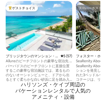
ゲストチョイス
スーパーホスト
大好評のゲストチョイスです。
スーパーホスト
ブリッジタウンのマンション・
レビュー57件、5つ星中5つ
5 (57)
フォスター・ホー
アパート
ジ
Allureのビーチフロントの豪華な宿泊先 |
SeaRenity A
素晴らしいオーシャンビュー
バーバドスのビーチフロントに直接位置
SeaRenity A
するこの豪華な宿泊施設では、遮るもの
ションを発見しま
のないオーシャンビューと、ドアから出
れた3ベッドルーム
るとすぐ柔らかな白い砂浜に足を踏み入
コテージは、リフ
ハリソンズ・ケイブ⁠周⁠辺⁠の
れられるという貴重な体験をお楽しみい
リア、風通しの良
ただけます。快適さ、スタイル、リラッ
ン、スタイリッシ
バ⁠ケ⁠ー⁠シ⁠ョ⁠ン⁠レ⁠ン⁠タ⁠ル⁠で人⁠気⁠の
クスを実現するように設計されていま
たモダンな海辺の
ア⁠メ⁠ニ⁠テ⁠ィ⁠・⁠設⁠備
す。この宿泊施設は、島で最も美しい海
ます。さらにエア
岸線のひとつに位置する最高のロケーシ
す！ プールサイドやパティオの屋外ラウ