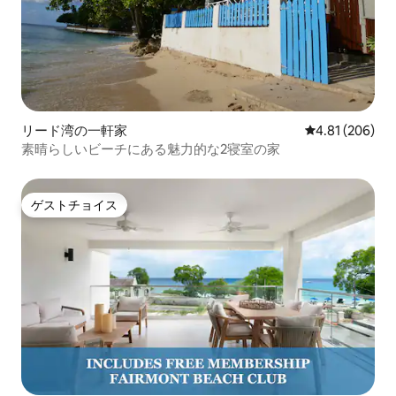
リード湾の一軒家
レビュー206件
4.81 (206)
素晴らしいビーチにある魅力的な2寝室の家
ゲストチョイス
ゲストチョイス