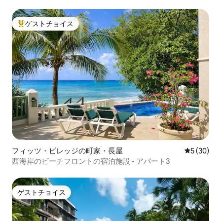
ーチハウス
ゲストチョイス
大好評のゲストチョイスです。
フィッツ・ビレッジの町家・長屋
レビュー3
5 (30)
西海岸のビーチフロントの宿泊施設 - アパート3
ゲストチョイス
ゲストチョイス