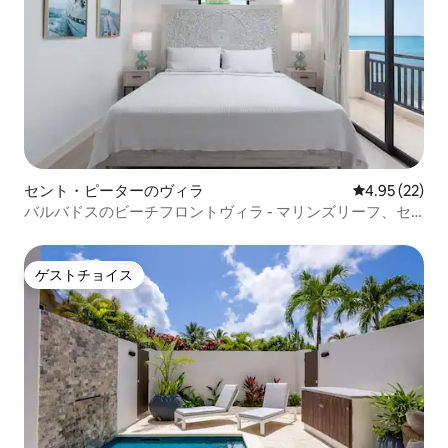
セント・ピーターのヴィラ
レビュー22件
4.95 (22)
バルバドスのビーチフロントヴィラ - マリンズリーフ、セ
ントピーター
ゲストチョイス
ゲストチョイス