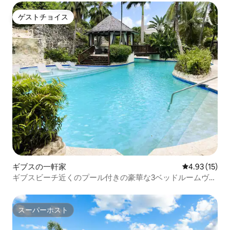
ゲストチョイス
ゲストチョイス
ギブスの一軒家
レビュー15件
4.93 (15)
ギブスビーチ近くのプール付きの豪華な3ベッドルームヴィ
ラ
スーパーホスト
スーパーホスト