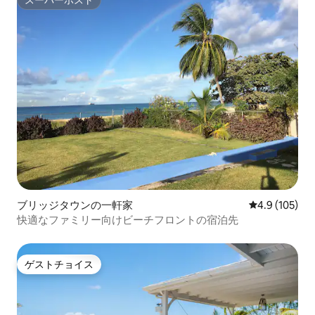
スーパーホスト
ブリッジタウンの一軒家
レビュー105
4.9 (105)
快適なファミリー向けビーチフロントの宿泊先
ゲストチョイス
ゲストチョイス