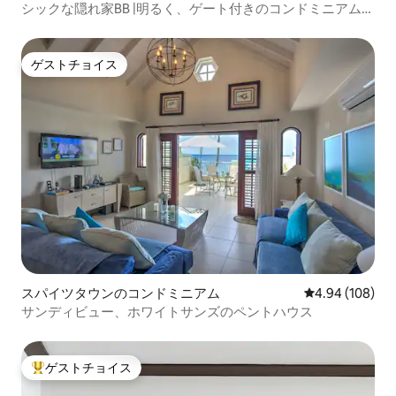
シックな隠れ家BB |明るく、ゲート付きのコンドミニアム
（プールとエアコン付き）
ゲストチョイス
ゲストチョイス
スパイツタウンのコンドミニアム
レビュー108件
4.94 (108)
サンディビュー、ホワイトサンズのペントハウス
ゲストチョイス
大好評のゲストチョイスです。