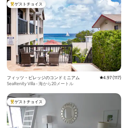
ゲストチョイス
大好評のゲストチョイスです。
フィッツ・ビレッジのコンドミニアム
レビュー117
4.97 (117)
SeaRenity Villa - 海から20メートル
ゲストチョイス
大好評のゲストチョイスです。