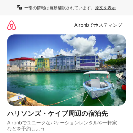
コ
一部の情報は自動翻訳されています。
原文を表示
ン
テ
ン
Airbnbでホスティング
ツ
に
ス
キ
ッ
プ
ハリソンズ・ケイブ⁠周⁠辺⁠の宿⁠泊⁠先
Airbnbでユニークなバ⁠ケ⁠ー⁠シ⁠ョ⁠ンレ⁠ン⁠タ⁠ルや一⁠軒⁠家
な⁠ど⁠を予⁠約⁠し⁠よ⁠う