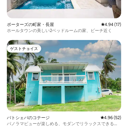
ポーターズの町家・長屋
レビュー17件
4.94 (17)
ホールタウンの美しい2ベッドルームの家、ビーチ近く
ゲストチョイス
ゲストチョイス
バトシェバのコテージ
レビュー52件
4.96 (52)
パノラマビューが楽しめる、モダンでリラックスできるビ