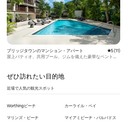
ブリッジタウンのマンション・アパート
レビュー1
5 (11)
屋上パティオ、共用プール、ジムを備えた豪華なペントハ
ウス
ぜひ訪⁠れ⁠た⁠い目⁠的⁠地
近場で人気の観光スポット
Worthingビーチ
カーライル・ベイ
マリンズ・ビーチ
マイアミビーチ・バルバドス