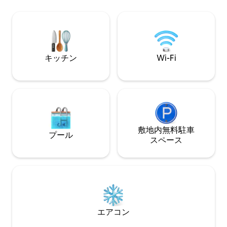
ョンにある、寝室2室とバスルーム2.5室
ンジエリアをお楽
を備えたコンドミニアムで、警備の行き
ーヒー、夜のそよ
届いたゲート付きコミュニティ内にあり
な環境と素晴らし
ます。寒い季節を過ごす代わりに、海辺
するのに最適です
で暖かく日差しに包まれた日々を過ごし
ットし、リフレッ
たいとお考えの方にぴったりの冬の隠れ
所です。
キッチン
Wi-Fi
家です。
敷地内無料駐⁠車
プール
ス⁠ペ⁠ー⁠ス
エアコン