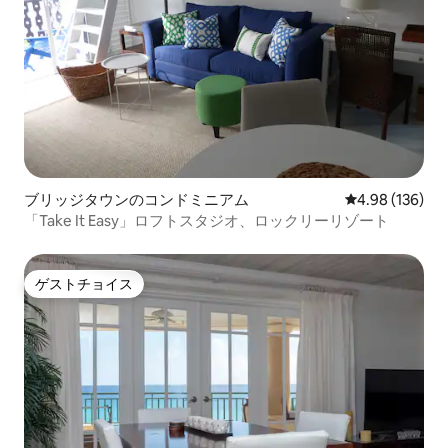
ブリッジタウンのコンドミニアム
レビュー136件
4.98 (136)
「Take It Easy」ロフトスタジオ、ロックリーリゾート
ゲストチョイス
ゲストチョイス