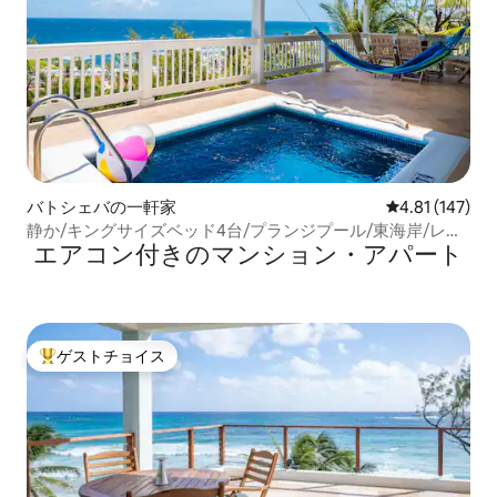
バトシェバの一軒家
レビュー147件
4.81 (147)
静か/キングサイズベッド4台/プランジプール/東海岸/レク
エアコン付きのマンション・アパート
リエーションルーム
ゲストチョイス
大好評のゲストチョイスです。