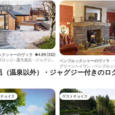
ホスト
ホスト
ックシャーのヴィラ
レビュー332件、5つ星中4.89つ星の平均評価
4.89 (332)
ロッジ - 露天風呂・ジャグジー
ペンブルックシャーのヴィラ
華な改装済み
グリーンヘイヴン・ペンブルッ
呂（温泉以外）・ジャグジー付きのロ
トチョイス
ゲストチョイス
ゲストチョイスです。
ゲストチョイス