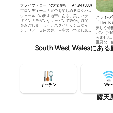
ファイブ・ロードの宿泊先
レビュー333件、5つ星
4.94 (333)
ブロンディーニの景色を楽しめるログハ
ウス、専用庭園と露天風呂・ジャグジー
ウェールズの田園地帯にある、美しいデ
クライの
付き
ザインのモダンなキャビンで静かな時間
「The 
を過ごしましょう。スタイリッシュなイ
ャグジー
美しく修復
ンテリア、専用の庭、星空の下で楽しめ
部屋
バン（別
る専用の露天風呂・ジャグジーを備えて
みません
います。自然に囲まれたロケーション
重要な一
で、風景のよい散歩道や地元の村、アウ
South West Wa
なオリジ
トドアアドベンチャーを楽しめます。自
なワゴン
然の魅力と現代的な快適さを兼ね備え
る、個性
た、スタイリッシュな隠れ家は、ロマン
かいシャ
チックな休暇、ひとりのリトリート、ま
ブ、鳥の
たは友人との穏やかな休暇に最適です。
なサウン
リラックスして、充電し、自分自身と向
ルームをお
き合いましょう。
は、ブレ
キッチン
Wi-F
周辺を探
露天