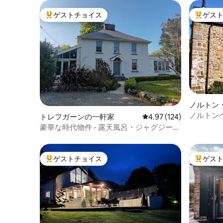
ゲストチョイス
ゲス
大好評のゲストチョイスです。
大好評の
ノルトン
ノルトン
トレフガーンの一軒家
レビュー124件、5つ星
4.97 (124)
ルハウス
豪華な時代物件 - 露天風呂・ジャグジー、
砂浜7m
ゲストチョイス
ゲス
大好評のゲストチョイスです。
大好評の