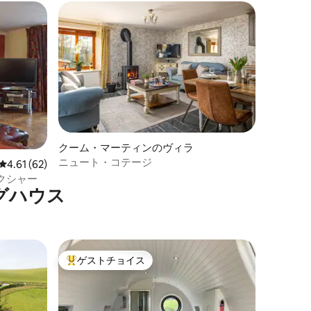
クーム・マーティンのヴィラ
ニュート・コテージ
レビュー62件、5つ星中4.61つ星の平均評価
4.61 (62)
クシャー
グハウス
ゲストチョイス
大好評のゲストチョイスです。