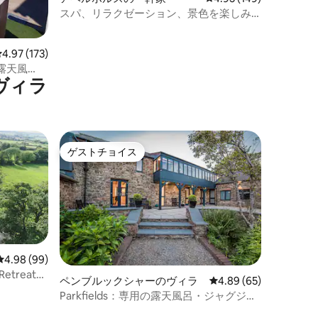
スパ、リラクゼーション、景色を楽しみ
ながらの食事（ベッド2台）
レビュー173件、5つ星中4.97つ星の平均評価
4.97 (173)
露天風
ヴィラ
ゲストチョイス
ゲストチョイス
レビュー99件、5つ星中4.98つ星の平均評価
4.98 (99)
Retreat
ペンブルックシャーのヴィラ
レビュー65件、5つ星
4.89 (65)
Parkfields：専用の露天風呂・ジャグジー
付きの豪華なリトリート