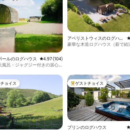
中4.97つ星の平均評価
アベリストウィスのログハウ
ス
豪華な木造ログハウス（薪で給
天風呂・ジャグジー付き）
ポールのログハウス
レビュー104件、5つ星中4.97つ星の平均評価
4.97 (104)
天風呂・ジャグジー付きの居心
ポッド
トチョイス
ゲストチョイス
ゲストチョイスです。
大好評のゲストチョイスです。
中4.97つ星の平均評価
ブリンのログハウス