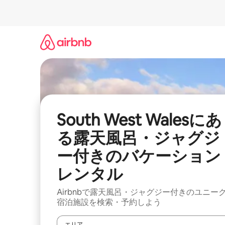
コ
ン
テ
ン
ツ
に
ス
キ
ッ
プ
South West Walesにあ
る露天風呂・ジャグジ
ー付きのバケーション
レンタル
Airbnbで露天風呂・ジャグジー付きのユニー
宿泊施設を検索・予約しよう
エリア