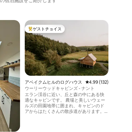
の宿泊施設をご紹介します
ブレコン
ゲストチョイス
ゲス
大好評のゲストチョイスです。
大好評
羊飼いの
ー、ビー
「タイニ
飼いの小
ズのパノ
ート付き
さな牧草
ト」は、
方に最適
周辺を探
アベイクムヒルのログハウス
レビュー132件、5つ星
4.99 (132)
ャンプ」
ウーリーウッドキャビンズ - ナント
ャグジー
エラン渓谷に近い、丘と森の中にある快
空を眺め
適なキャビンです。 農場と美しいウェー
ンを眺め
ルズの田園地帯に囲まれ、キャビンのド
（または
アからはたくさんの散歩道があります。
プライベートで静かで、人混みを逃れ、
素晴らしいアウトドアと地元の野生動物
を楽しみたい方に最適です。 ダークスカ