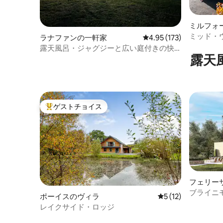
ミルフォ
ミッド・
ラナファンの一軒家
レビュー173件、5つ星
4.95 (173)
の平和と
露天風呂・ジャグジーと広い庭付きの快
露天
適な3ベッドコテージ
ゲストチョイス
大好評のゲストチョイスです。
フェリー
ブライニ
ポーイスのヴィラ
レビュー12件、5
5 (12)
レイクサイド・ロッジ