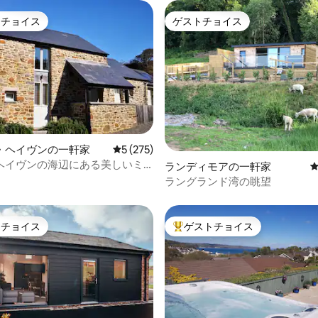
トチョイス
ゲストチョイス
ゲストチョイスです。
ゲストチョイス
・ヘイヴンの一軒家
レビュー275件、5つ星中5つ星の平均評価
5 (275)
ヘイヴンの海辺にある美しいミ
中4.97つ星の平均評価
ランディモアの一軒家
ラングランド湾の眺望
トチョイス
ゲストチョイス
ゲストチョイスです。
大好評のゲストチョイスです。