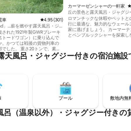
中4.94つ星の平均評価
カーマーゼンシャーの一軒家
丘の景色と露天風呂・ジャグジ
た犬小屋のコテージ
ロマンチックな休暇やペットと
電車
レビュー301件、5つ星中4.95つ星の平均評価
4.95 (301)
行に最適な、魅力的なウェール
Toad」…薪を燃やす露天風呂・ジ
家に逃げましょう。 カーマーテ
付きのユニークな電車の中のお
された1921年製GWRブレーキ
とペンブルックシャーを探索し
名トードワゴン）に乗り込んで
丘陵と渓谷の素晴らしい景色を
か。かつては戦後の貨物列車の
ください。 ウィットランドの町
部でした。 重さ20トンで、素朴
わずか10分で、ショップ、パブ
lesにある露天風呂・ジャグジー付きの宿泊
ナルの特徴が満載のこの歴史的
電車接続があります。 素晴らし
は、ちょっと贅沢な雰囲気のあ
楽しむか、車で15分でペンディ
的な自炊型の宿泊施設です。 温
スへ、25分でサンダースフット
ワー、薪ストーブ式のバスタ
ーへ行き、海岸を満喫しましょう
さえずりと田舎の生活の穏やか
な人やペットと一緒に、ウェー
ドトラックを備えた専用のバス
んびりと冒険を体験しましょう
楽しみください。The Toad
コンビーコンズ国立公園やその
i
プール
敷地内無料駐
索するのに最適な拠点です。
風呂（温泉以外）・ジャグジー付きの