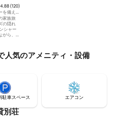
イエリアです。 キャビンには、薪を燃や
レビュー120件、5つ星中4.88つ星の平均評価
4.88 (120)
すホットタブ、薪ストーブ、床暖房、沸
ーを備え
騰温水の蛇口、スカイスポーツ、スカイ
の家族旅
シネマ、Netflixを備えたスマートテレビ
ズの隠れ
があり、素朴な贅沢な雰囲気を醸し出し
ンシャー
ています。
ながら、
お楽しみ
まで徒歩
、沿岸の
施設で人気のアメニティ・設備
い散歩を
ンとアムロ
とテンビ
。 大切
ルズでの
。
⁠車ス⁠ペ⁠ー⁠ス
エアコン
貸別荘