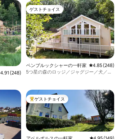
ゲストチョイス
ゲストチョイス
ペンブルックシャーの一軒家
レビュー248件、5つ星
4.85 (248)
5つ星の森のロッジ／ジャグジー／犬／ビ
レビュー248件、5つ星中4.91つ星の平均評価
4.91 (248)
ーチ／ゴルフ
ゲストチョイス
大好評のゲストチョイスです。
アベルポルスの一軒家
レビュー149件、5つ星
4.95 (149)