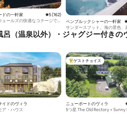
ードの一軒家
レビュー162件、5つ星中5つ星の平均評価
5 (162)
ウェールズの快適なコテージで
中4.95つ星の平均評価
ペンブルックシャーの一軒家
豪華さ
サンダースフット。海の景色、
風呂（温泉以外）・ジャグジー付きの
呂、ビリヤードテーブル。
ゲストチョイス
大好評のゲストチョイスです。
サイドのヴィラ
ニューポートのヴィラ
モア・ハウス
5つ星 The Old Rectory + Sunny 
つ星中5つ星の平均評価
Cottage Newport