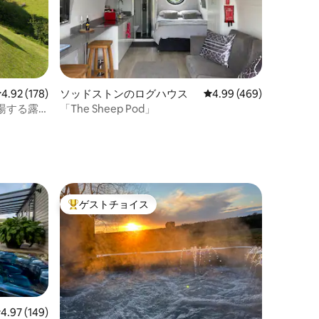
レビュー178件、5つ星中4.92つ星の平均評価
4.92 (178)
ソッドストンのログハウス
レビュー469件、5つ星
4.99 (469)
湯する露
「The Sheep Pod」
ゲストチョイス
大好評のゲストチョイスです。
レビュー149件、5つ星中4.97つ星の平均評価
4.97 (149)