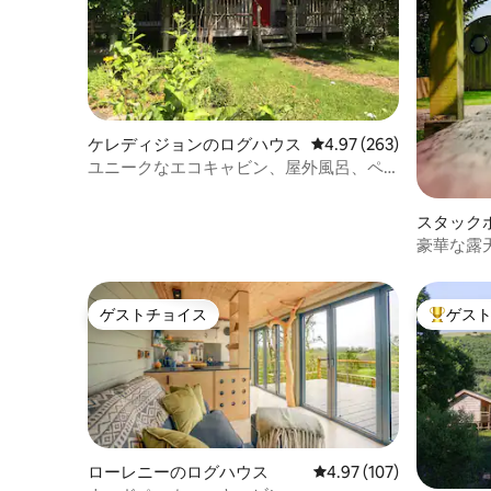
ケレディジョンのログハウス
レビュー263件、5つ星
4.97 (263)
ユニークなエコキャビン、屋外風呂、ペ
ットOK。
スタック
豪華な露
地の良い
ゲストチョイス
ゲス
ゲストチョイス
大好評の
ローレニーのログハウス
レビュー107件、5つ星
4.97 (107)